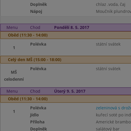
Doplněk
chlaz .voda, čaj
Nápoj
Moučník plundrový
Menu
Chod
Pondělí 8. 5. 2017
Oběd (11:30 - 14:00)
Polévka
státní svátek
1
Celý den MŠ (15:00 - 18:00)
Polévka
státní svátek
MŠ
celodenní
Menu
Chod
Úterý 9. 5. 2017
Oběd (11:30 - 14:00)
Polévka
zeleninová s drož
1
jídlo
kuřecí soté po ind
Příloha
Americké brambo
Doplněk
salátový bar