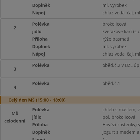
Doplněk
ml. výrobek
Nápoj
chlaz.voda, čaj, m
Polévka
brokolicová
2
jídlo
květákové karí (s c
Příloha
rýže basmati
Doplněk
ml. výrobek
Nápoj
chlaz.voda, čaj, m
Polévka
oběd.č.2 v BZL úp
3
Polévka
oběd.č.1
4
Celý den MŠ (15:00 - 18:00)
Polévka
chléb s máslem, ve
MŠ
jídlo
pol. brokolicová
celodenní
Příloha
Hovězí roštěnky,r
Doplněk
jogurt s medem a
Nápoj
1a