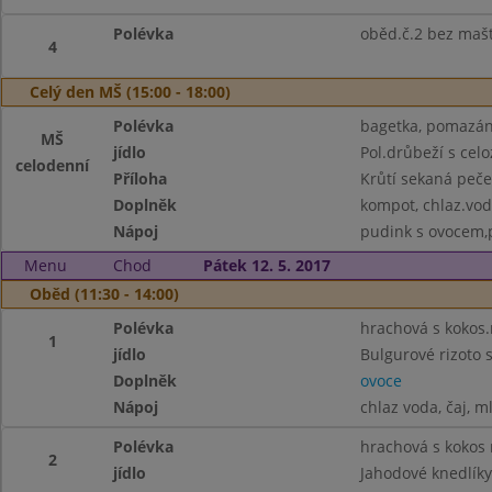
Polévka
oběd.č.2 bez maš
4
Celý den MŠ (15:00 - 18:00)
Polévka
bagetka, pomazánk
MŠ
jídlo
Pol.drůbeží s cel
celodenní
Příloha
Krůtí sekaná peče
Doplněk
kompot, chlaz.vod
Nápoj
pudink s ovocem,p
Menu
Chod
Pátek 12. 5. 2017
Oběd (11:30 - 14:00)
Polévka
hrachová s kokos
1
jídlo
Bulgurové rizoto 
Doplněk
ovoce
Nápoj
chlaz voda, čaj, m
Polévka
hrachová s kokos
2
jídlo
Jahodové knedlíky,