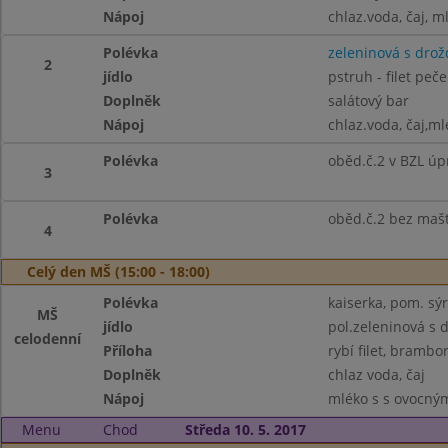
Nápoj
chlaz.voda, čaj, m
Polévka
zeleninová s drož
2
jídlo
pstruh - filet peč
Doplněk
salátový bar
Nápoj
chlaz.voda, čaj,ml
Polévka
oběd.č.2 v BZL úp
3
Polévka
oběd.č.2 bez maš
4
Celý den MŠ (15:00 - 18:00)
Polévka
kaiserka, pom. sýr
MŠ
jídlo
pol.zeleninová s 
celodenní
Příloha
rybí filet, brambo
Doplněk
chlaz voda, čaj
Nápoj
mléko s s ovocným
Menu
Chod
Středa 10. 5. 2017