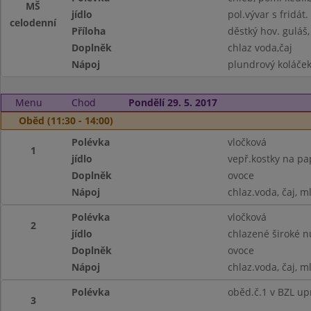
MŠ
jídlo
pol.vývar s fridát
celodenní
Příloha
děstký hov. guláš,
Doplněk
chlaz voda,čaj
Nápoj
plundrový koláček,
Menu
Chod
Pondělí 29. 5. 2017
Oběd (11:30 - 14:00)
Polévka
vločková
1
jídlo
vepř.kostky na pap
Doplněk
ovoce
Nápoj
chlaz.voda, čaj, m
Polévka
vločková
2
jídlo
chlazené široké n
Doplněk
ovoce
Nápoj
chlaz.voda, čaj, m
Polévka
oběd.č.1 v BZL up
3