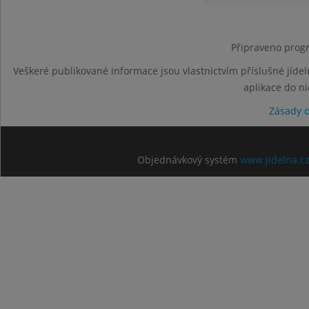
Připraveno progr
Veškeré publikované informace jsou vlastnictvím příslušné jídel
aplikace do n
Zásady 
Objednávkový systém
www.jidelna.c