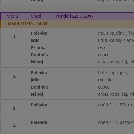
Menu
Chod
Pondělí 22. 5. 2017
Oběd (11:30 - 14:00)
Polévka
Pol. z vaječné jíšk
1
jídlo
krůtí kousky s a
Příloha
rýže
Doplněk
ovoce
Nápoj
chlaz.voda, čaj, m
Polévka
Pol.z vaječ.jíšky
2
jídlo
musaka
Doplněk
ovoce
Nápoj
chlaz.voda, čaj, m
Polévka
oběd.č.1 v BZL up
3
Polévka
oběd.č.1 v bezlak
4