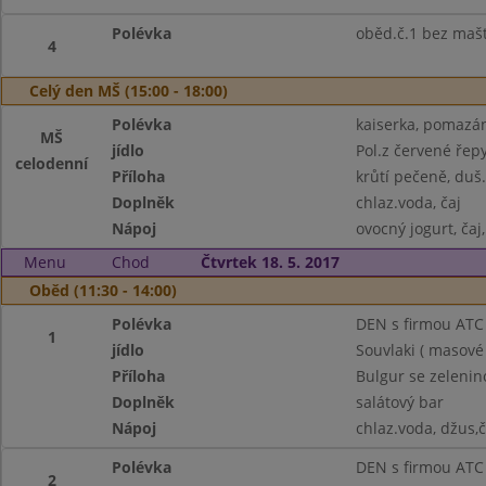
Polévka
oběd.č.1 bez maš
4
Celý den MŠ (15:00 - 18:00)
Polévka
kaiserka, pomazánk
MŠ
jídlo
Pol.z červené řep
celodenní
Příloha
krůtí pečeně, duš
Doplněk
chlaz.voda, čaj
Nápoj
ovocný jogurt, čaj
Menu
Chod
Čtvrtek 18. 5. 2017
Oběd (11:30 - 14:00)
Polévka
DEN s firmou ATC 
1
jídlo
Souvlaki ( masové
Příloha
Bulgur se zelenin
Doplněk
salátový bar
Nápoj
chlaz.voda, džus,č
Polévka
DEN s firmou ATC 
2