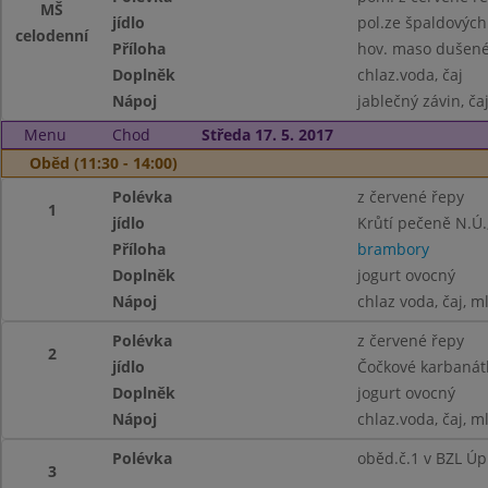
MŠ
jídlo
pol.ze špaldových
celodenní
Příloha
hov. maso dušené 
Doplněk
chlaz.voda, čaj
Nápoj
jablečný závin, ča
Menu
Chod
Středa 17. 5. 2017
Oběd (11:30 - 14:00)
Polévka
z červené řepy
1
jídlo
Krůtí pečeně N.Ú.,
Příloha
brambory
Doplněk
jogurt ovocný
Nápoj
chlaz voda, čaj, m
Polévka
z červené řepy
2
jídlo
Čočkové karbanátk
Doplněk
jogurt ovocný
Nápoj
chlaz.voda, čaj, m
Polévka
oběd.č.1 v BZL Úp
3