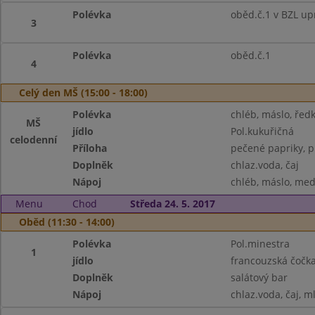
Polévka
oběd.č.1 v BZL up
3
Polévka
oběd.č.1
4
Celý den MŠ (15:00 - 18:00)
Polévka
chléb, máslo, ředk
MŠ
jídlo
Pol.kukuřičná
celodenní
Příloha
pečené papriky, 
Doplněk
chlaz.voda, čaj
Nápoj
chléb, máslo, med,
Menu
Chod
Středa 24. 5. 2017
Oběd (11:30 - 14:00)
Polévka
Pol.minestra
1
jídlo
francouzská čočka
Doplněk
salátový bar
Nápoj
chlaz.voda, čaj, m