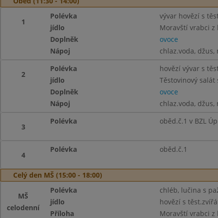
Oběd (11:30 - 14:00)
Polévka
vývar hovězí s těst
1
jídlo
Moravští vrabci z
Doplněk
ovoce
Nápoj
chlaz.voda, džus,
Polévka
hovězí vývar s těst
2
jídlo
Těstovinový salát
Doplněk
ovoce
Nápoj
chlaz.voda, džus,
Polévka
oběd.č.1 v BZL Úp
3
Polévka
oběd.č.1
4
Celý den MŠ (15:00 - 18:00)
Polévka
chléb, lučina s pa
MŠ
jídlo
hovězí s těst.zvířá
celodenní
Příloha
Moravští vrabci z