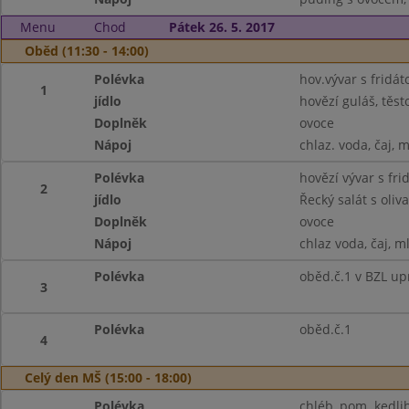
Menu
Chod
Pátek 26. 5. 2017
Oběd (11:30 - 14:00)
Polévka
hov.vývar s fridá
1
jídlo
hovězí guláš, těst
Doplněk
ovoce
Nápoj
chlaz. voda, čaj, 
Polévka
hovězí vývar s fr
2
jídlo
Řecký salát s oliv
Doplněk
ovoce
Nápoj
chlaz voda, čaj, m
Polévka
oběd.č.1 v BZL up
3
Polévka
oběd.č.1
4
Celý den MŠ (15:00 - 18:00)
Polévka
chléb, pom. kedlib