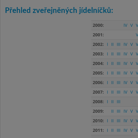
Přehled zveřejněných jídelníčků:
2000:
IV
V
V
2001:
V
2002:
I
II
III
IV
V
V
2003:
I
II
III
IV
V
V
2004:
I
II
III
IV
V
V
2005:
I
II
III
IV
V
V
2006:
I
II
III
IV
V
V
2007:
I
II
III
IV
V
V
2008:
I
II
III
2009:
II
III
IV
V
V
2010:
I
II
III
IV
V
V
2011:
I
II
III
IV
V
V