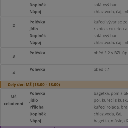
Doplněk
salátový bar
Nápoj
chlaz.voda, čaj, m
Polévka
kuřecí vývar se z
2
jídlo
rizoto s cuketou
Doplněk
salátový bar
Nápoj
chlaz.voda, čaj, m
Polévka
oběd.č.2 v BZL úp
3
Polévka
oběd.č.1
4
Celý den MŠ (15:00 - 18:00)
Polévka
bagetka, pom.z ole
MŠ
jídlo
pol. kuřecí s kus
celodenní
Příloha
kuřecí roláda, br
Doplněk
chlaz.voda, čaj,
Nápoj
bagetka, máslo, dž