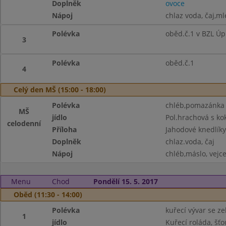
Doplněk
ovoce
Nápoj
chlaz voda, čaj,ml
Polévka
oběd.č.1 v BZL Úp
3
Polévka
oběd.č.1
4
Celý den MŠ (15:00 - 18:00)
Polévka
chléb,pomazánka š
MŠ
jídlo
Pol.hrachová s k
celodenní
Příloha
Jahodové knedlíky
Doplněk
chlaz.voda, čaj
Nápoj
chléb,máslo, vejce
Menu
Chod
Pondělí 15. 5. 2017
Oběd (11:30 - 14:00)
Polévka
kuřecí vývar se z
1
jídlo
Kuřecí roláda, š