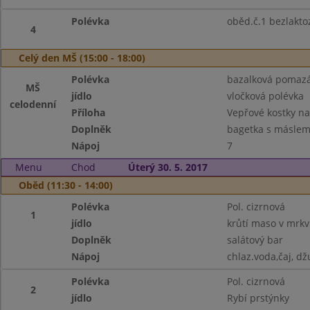
Polévka
oběd.č.1 bezlakto
4
Celý den MŠ (15:00 - 18:00)
Polévka
bazalková pomazán
MŠ
jídlo
vločková polévka
celodenní
Příloha
Vepřové kostky na
Doplněk
bagetka s máslem
Nápoj
7
Menu
Chod
Úterý 30. 5. 2017
Oběd (11:30 - 14:00)
Polévka
Pol. cizrnová
1
jídlo
krůtí maso v mrkv
Doplněk
salátový bar
Nápoj
chlaz.voda,čaj, dž
Polévka
Pol. cizrnová
2
jídlo
Rybí prstýnky