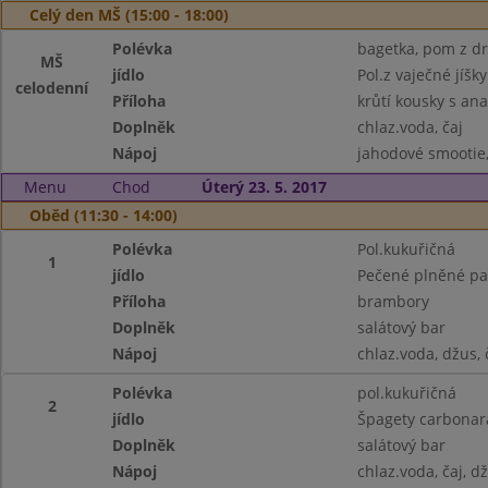
Celý den MŠ (15:00 - 18:00)
Polévka
bagetka, pom z dro
MŠ
jídlo
Pol.z vaječné jíšky
celodenní
Příloha
krůtí kousky s an
Doplněk
chlaz.voda, čaj
Nápoj
jahodové smootie, 
Menu
Chod
Úterý 23. 5. 2017
Oběd (11:30 - 14:00)
Polévka
Pol.kukuřičná
1
jídlo
Pečené plněné pa
Příloha
brambory
Doplněk
salátový bar
Nápoj
chlaz.voda, džus, 
Polévka
pol.kukuřičná
2
jídlo
Špagety carbona
Doplněk
salátový bar
Nápoj
chlaz.voda, čaj, d