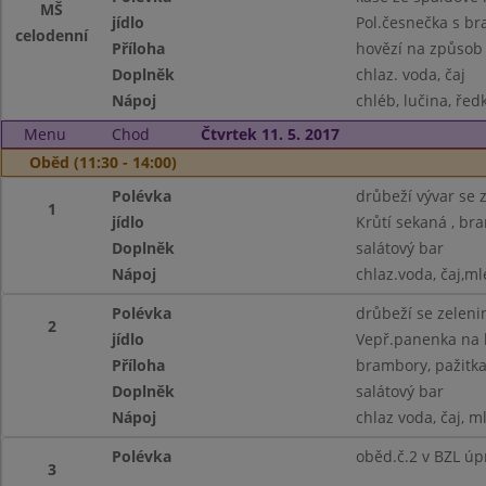
MŠ
jídlo
Pol.česnečka s b
celodenní
Příloha
hovězí na způsob 
Doplněk
chlaz. voda, čaj
Nápoj
chléb, lučina, ředk
Menu
Chod
Čtvrtek 11. 5. 2017
Oběd (11:30 - 14:00)
Polévka
drůbeží vývar se z
1
jídlo
Krůtí sekaná , br
Doplněk
salátový bar
Nápoj
chlaz.voda, čaj,ml
Polévka
drůbeží se zelenin
2
jídlo
Vepř.panenka na 
Příloha
brambory, pažitka
Doplněk
salátový bar
Nápoj
chlaz voda, čaj, m
Polévka
oběd.č.2 v BZL úp
3