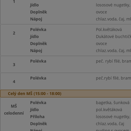
1
jídlo
lososové nugetky,
Doplněk
ovoce
Nápoj
chlaz.voda, čaj, m
Polévka
Pol.květáková
2
jídlo
Dukátové buchtič
Doplněk
ovoce
Nápoj
chlaz.voda, čaj, m
Polévka
peč. rybí filé, br
3
Polévka
peč.rybí filé, br
4
Celý den MŠ (15:00 - 18:00)
Polévka
bagetka, šunková 
MŠ
jídlo
pol.květáková
celodenní
Příloha
lososové nugetky
Doplněk
chlaz.voda, čaj
Nápoj
puding s ovocem, 