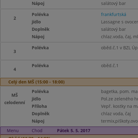
Nápoj
salátový bar
Polévka
frankfurtská
2
jídlo
Lassagne s ovoce
Doplněk
salátový bar
Nápoj
chlaz.voda, čaj, m
Polévka
oběd.č.1 v BZL Úp
3
Polévka
oběd.č.1
4
Celý den MŠ (15:00 - 18:00)
Polévka
bagetka, pom. mas
MŠ
jídlo
Pol.ze zeleného h
celodenní
Příloha
Vepř. kostky na m
Doplněk
chlaz voda, čaj
Nápoj
termix,piškoty,ovo
Menu
Chod
Pátek 5. 5. 2017