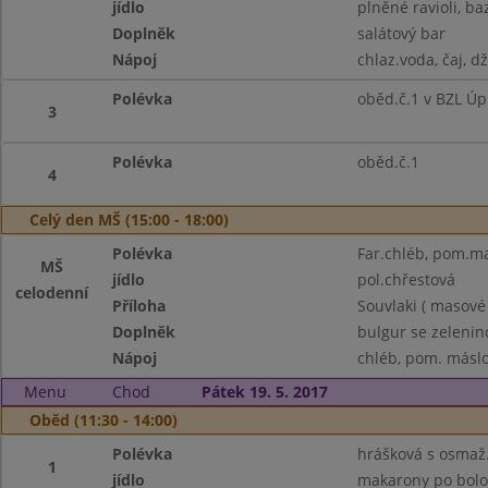
jídlo
plněné ravioli, ba
Doplněk
salátový bar
Nápoj
chlaz.voda, čaj, d
Polévka
oběd.č.1 v BZL Úp
3
Polévka
oběd.č.1
4
Celý den MŠ (15:00 - 18:00)
Polévka
Far.chléb, pom.ma
MŠ
jídlo
pol.chřestová
celodenní
Příloha
Souvlaki ( masové
Doplněk
bulgur se zelenino
Nápoj
chléb, pom. máslo,
Menu
Chod
Pátek 19. 5. 2017
Oběd (11:30 - 14:00)
Polévka
hrášková s osmaž.
1
jídlo
makarony po boloň