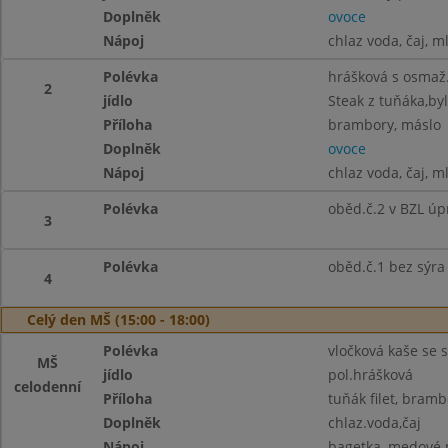
Doplněk
ovoce
Nápoj
chlaz voda, čaj, m
Polévka
hrášková s osmaž.
2
jídlo
Steak z tuňáka,byl
Příloha
brambory, máslo
Doplněk
ovoce
Nápoj
chlaz voda, čaj, m
Polévka
oběd.č.2 v BZL úp
3
Polévka
oběd.č.1 bez sýra
4
Celý den MŠ (15:00 - 18:00)
Polévka
vločková kaše se s
MŠ
jídlo
pol.hrášková
celodenní
Příloha
tuňák filet, bramb
Doplněk
chlaz.voda,čaj
Nápoj
bagetka, medové m