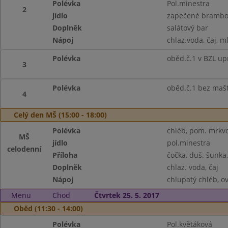
Polévka
Pol.minestra
2
jídlo
zapečené brambor
Doplněk
salátový bar
Nápoj
chlaz.voda, čaj, m
Polévka
oběd.č.1 v BZL up
3
Polévka
oběd.č.1 bez maš
4
Celý den MŠ (15:00 - 18:00)
Polévka
chléb, pom. mrkvov
MŠ
jídlo
pol.minestra
celodenní
Příloha
čočka, duš. šunka
Doplněk
chlaz. voda, čaj
Nápoj
chlupatý chléb, ov
Menu
Chod
Čtvrtek 25. 5. 2017
Oběd (11:30 - 14:00)
Polévka
Pol.květáková