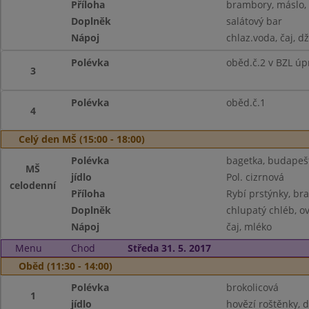
Příloha
brambory, máslo, 
Doplněk
salátový bar
Nápoj
chlaz.voda, čaj, d
Polévka
oběd.č.2 v BZL úp
3
Polévka
oběd.č.1
4
Celý den MŠ (15:00 - 18:00)
Polévka
bagetka, budapešt,
MŠ
jídlo
Pol. cizrnová
celodenní
Příloha
Rybí prstýnky, bra
Doplněk
chlupatý chléb, ov
Nápoj
čaj, mléko
Menu
Chod
Středa 31. 5. 2017
Oběd (11:30 - 14:00)
Polévka
brokolicová
1
jídlo
hovězí roštěnky, 