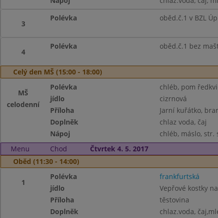
Nápoj
chlaz.voda, čaj, m
Polévka
oběd.č.1 v BZL Úp
3
Polévka
oběd.č.1 bez maš
4
Celý den MŠ (15:00 - 18:00)
Polévka
chléb, pom ředkvič
MŠ
jídlo
cizrnová
celodenní
Příloha
Jarní kuřátko, br
Doplněk
chlaz voda, čaj
Nápoj
chléb, máslo, str. 
Menu
Chod
Čtvrtek 4. 5. 2017
Oběd (11:30 - 14:00)
Polévka
frankfurtská
1
jídlo
Vepřové kostky n
Příloha
těstovina
Doplněk
chlaz.voda, čaj,ml