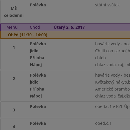
Polévka
státní svátek
MŠ
celodenní
Menu
Chod
Úterý 2. 5. 2017
Oběd (11:30 - 14:00)
Polévka
havárie vody - no
1
jídlo
Chilli con carne( h
Příloha
chléb
Nápoj
chlaz.voda, čaj, m
Polévka
havárie vody - be
2
jídlo
Květákový nákyp,
Příloha
Americké brambo
Nápoj
chlaz.voda, čaj,dž
Polévka
oběd.č.1 v BZL Ú
3
Polévka
oběd.č.1
4