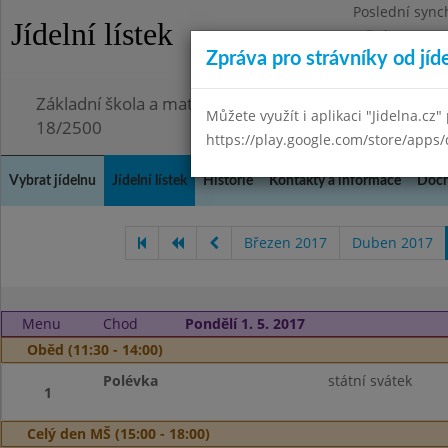
Poslední sync
Jídelní lístek
Středa 29.7.20
Zpráva pro strávníky od jíd
Omezení obje
Základní škola a mateřská škola Chmelnice, Praha 3,
Můžete využít i aplikaci "Jidelna.cz"
18/2500
https://play.google.com/store/apps/
Vybrat jídelnu
Jídelní lístek
Historie
Kontakty a informace
Doch
Březen 2017
Duben 2017
Menu
Chod
Pondělí 1. 5. 2017
Oběd (11:30 - 14:00)
Polévka
státní svátek
1
Celý den MŠ (15:00 - 18:00)