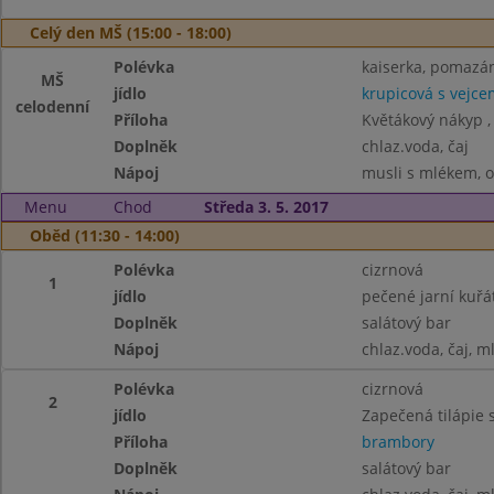
Celý den MŠ (15:00 - 18:00)
Polévka
kaiserka, pomazán
MŠ
jídlo
krupicová s vejce
celodenní
Příloha
Květákový nákyp 
Doplněk
chlaz.voda, čaj
Nápoj
musli s mlékem, ov
Menu
Chod
Středa 3. 5. 2017
Oběd (11:30 - 14:00)
Polévka
cizrnová
1
jídlo
pečené jarní kuřá
Doplněk
salátový bar
Nápoj
chlaz.voda, čaj, m
Polévka
cizrnová
2
jídlo
Zapečená tilápie
Příloha
brambory
Doplněk
salátový bar