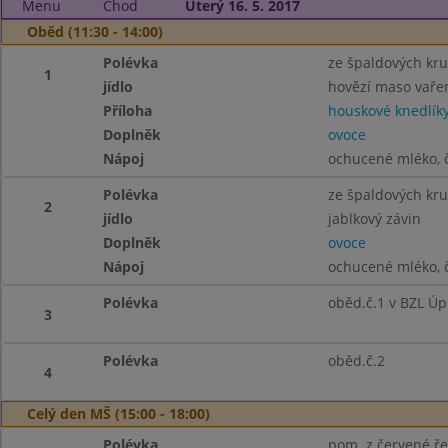
Menu
Chod
Úterý 16. 5. 2017
Oběd (11:30 - 14:00)
Polévka
ze špaldových kr
1
jídlo
hovězí maso vaře
Příloha
houskové knedlík
Doplněk
ovoce
Nápoj
ochucené mléko, č
Polévka
ze špaldových kr
2
jídlo
jablkový závin
Doplněk
ovoce
Nápoj
ochucené mléko, č
Polévka
oběd.č.1 v BZL Úpr
3
Polévka
oběd.č.2
4
Celý den MŠ (15:00 - 18:00)
Polévka
pom. z červené řep