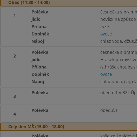
Oběd (11:30 - 14:00)
Polévka
česnečka s bram
1
jídlo
hovězí na způsob
Příloha
rýže
Doplněk
ovoce
Nápoj
chlaz voda, džus,č
Polévka
česnečka s bram
2
jídlo
Hrášek po myslive
Příloha
(z.hrášek,houby,s
Doplněk
ovoce
Nápoj
chlaz.voda, čaj, d
Polévka
oběd.č.1 v BZL Úp
3
Polévka
oběd.č.1
4
Celý den MŠ (15:00 - 18:00)
Polévka
kaše ze špaldové k