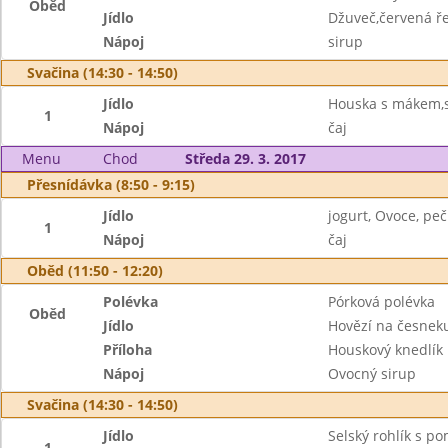
Oběd
Jídlo
Džuveč,červená ř
Nápoj
sirup
Svačina (14:30 - 14:50)
Jídlo
Houska s mákem,
1
Nápoj
čaj
Menu
Chod
Středa 29. 3. 2017
Přesnídávka (8:50 - 9:15)
Jídlo
jogurt, Ovoce, peč
1
Nápoj
čaj
Oběd (11:50 - 12:20)
Polévka
Pórková polévka
Oběd
Jídlo
Hovězí na česnek
Příloha
Houskový knedlík
Nápoj
Ovocný sirup
Svačina (14:30 - 14:50)
Jídlo
Selský rohlík s po
1