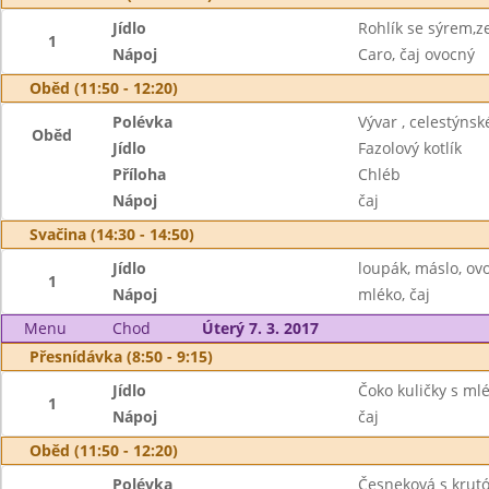
Jídlo
Rohlík se sýrem,z
1
Nápoj
Caro, čaj ovocný
Oběd (11:50 - 12:20)
Polévka
Vývar , celestýnsk
Oběd
Jídlo
Fazolový kotlík
Příloha
Chléb
Nápoj
čaj
Svačina (14:30 - 14:50)
Jídlo
loupák, máslo, ov
1
Nápoj
mléko, čaj
Menu
Chod
Úterý 7. 3. 2017
Přesnídávka (8:50 - 9:15)
Jídlo
Čoko kuličky s ml
1
Nápoj
čaj
Oběd (11:50 - 12:20)
Polévka
Česneková s krut