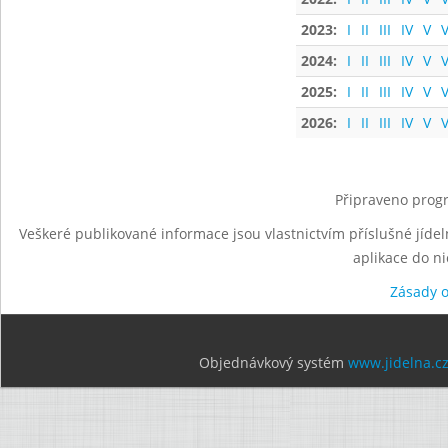
2023:
I
II
III
IV
V
V
2024:
I
II
III
IV
V
V
2025:
I
II
III
IV
V
V
2026:
I
II
III
IV
V
V
Připraveno progr
Veškeré publikované informace jsou vlastnictvím příslušné jídel
aplikace do n
Zásady 
Objednávkový systém
www.jidelna.c