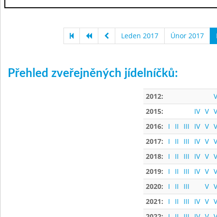
Leden 2017
Únor 2017
Přehled zveřejněných jídelníčků:
2012:
V
2015:
IV
V
V
2016:
I
II
III
IV
V
V
2017:
I
II
III
IV
V
V
2018:
I
II
III
IV
V
V
2019:
I
II
III
IV
V
V
2020:
I
II
III
V
V
2021:
I
II
III
IV
V
V
2022:
I
II
III
IV
V
V