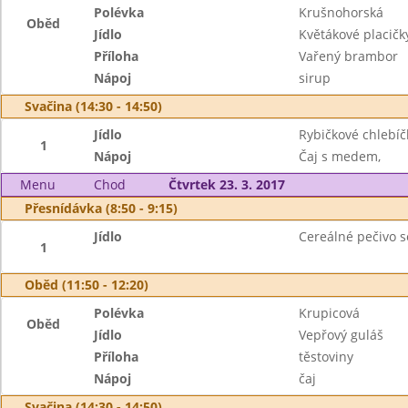
Polévka
Krušnohorská
Oběd
Jídlo
Květákové placičk
Příloha
Vařený brambor
Nápoj
sirup
Svačina (14:30 - 14:50)
Jídlo
Rybičkové chlebíč
1
Nápoj
Čaj s medem,
Menu
Chod
Čtvrtek 23. 3. 2017
Přesnídávka (8:50 - 9:15)
Jídlo
Cereálné pečivo s
1
Oběd (11:50 - 12:20)
Polévka
Krupicová
Oběd
Jídlo
Vepřový guláš
Příloha
těstoviny
Nápoj
čaj
Svačina (14:30 - 14:50)