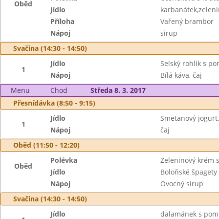
Oběd
Jídlo
karbanátek,zelen
Příloha
Vařený brambor
Nápoj
sirup
Svačina (14:30 - 14:50)
Jídlo
Selský rohlík s p
1
Nápoj
Bílá káva, čaj
Menu
Chod
Středa 8. 3. 2017
Přesnídávka (8:50 - 9:15)
Jídlo
Smetanový jogurt,
1
Nápoj
čaj
Oběd (11:50 - 12:20)
Polévka
Zeleninový krém 
Oběd
Jídlo
Boloňské špagety
Nápoj
Ovocný sirup
Svačina (14:30 - 14:50)
Jídlo
dalamánek s pom.