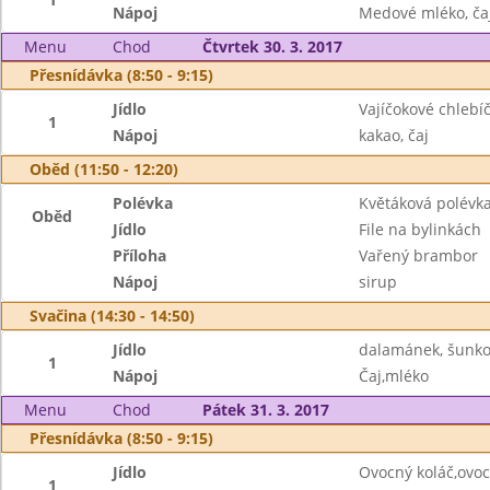
Nápoj
Medové mléko, ča
Menu
Chod
Čtvrtek 30. 3. 2017
Přesnídávka (8:50 - 9:15)
Jídlo
Vajíčokové chlebíč
1
Nápoj
kakao, čaj
Oběd (11:50 - 12:20)
Polévka
Květáková polévk
Oběd
Jídlo
File na bylinkách
Příloha
Vařený brambor
Nápoj
sirup
Svačina (14:30 - 14:50)
Jídlo
dalamánek, šunko
1
Nápoj
Čaj,mléko
Menu
Chod
Pátek 31. 3. 2017
Přesnídávka (8:50 - 9:15)
Jídlo
Ovocný koláč,ovoc
1