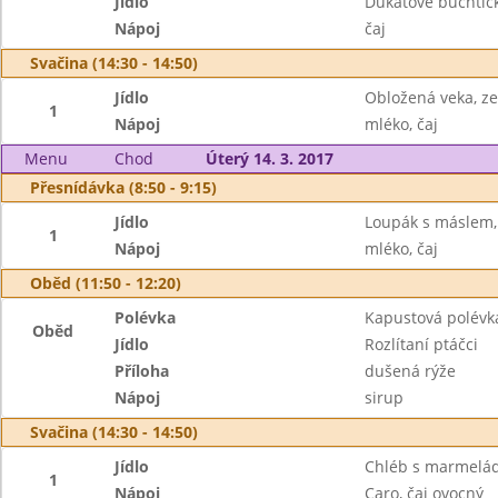
Jídlo
Dukátové buchtič
Nápoj
čaj
Svačina (14:30 - 14:50)
Jídlo
Obložená veka, ze
1
Nápoj
mléko, čaj
Menu
Chod
Úterý 14. 3. 2017
Přesnídávka (8:50 - 9:15)
Jídlo
Loupák s máslem,
1
Nápoj
mléko, čaj
Oběd (11:50 - 12:20)
Polévka
Kapustová polévk
Oběd
Jídlo
Rozlítaní ptáčci
Příloha
dušená rýže
Nápoj
sirup
Svačina (14:30 - 14:50)
Jídlo
Chléb s marmelád
1
Nápoj
Caro, čaj ovocný