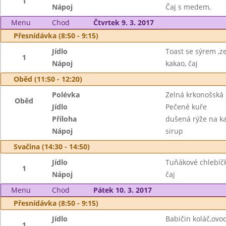
1
Nápoj
Čaj s medem,
Menu
Chod
Čtvrtek 9. 3. 2017
Přesnídávka (8:50 - 9:15)
Jídlo
Toast se sýrem ,z
1
Nápoj
kakao, čaj
Oběd (11:50 - 12:20)
Polévka
Zelná krkonošská
Oběd
Jídlo
Pečené kuře
Příloha
dušená rýže na ka
Nápoj
sirup
Svačina (14:30 - 14:50)
Jídlo
Tuňákové chlebíč
1
Nápoj
čaj
Menu
Chod
Pátek 10. 3. 2017
Přesnídávka (8:50 - 9:15)
Jídlo
Babičin koláč,ovoc
1