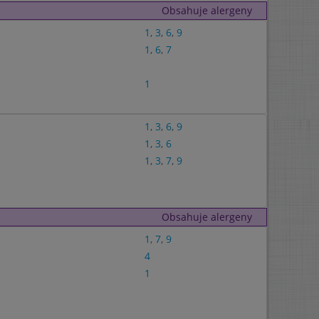
Obsahuje alergeny
1
,
3
,
6
,
9
1
,
6
,
7
1
1
,
3
,
6
,
9
1
,
3
,
6
1
,
3
,
7
,
9
Obsahuje alergeny
1
,
7
,
9
4
1