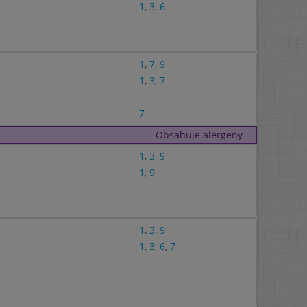
1
,
3
,
6
1
,
7
,
9
1
,
3
,
7
7
Obsahuje alergeny
1
,
3
,
9
1
,
9
1
,
3
,
9
1
,
3
,
6
,
7