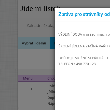
Jídelní lístek
Zpráva pro strávníky od 
Základní škola, Hradec Králové, Bezručova 
VÝDEJNÍ DOBA o prázdninách od
Vybrat jídelnu
Jídelní lístek
Historie
Kon
ŠKOLNÍ JÍDELNA ZAČÍNÁ VAŘIT
OBĚDY JE MOŽNÉ SI PŘIHLÁSIT 
Pro
TELEFON : 498 770 123
Menu
Chod
Středa 1. 2. 2017 (11:00
Polévka
1
Jídlo
Doplněk
Nápoj