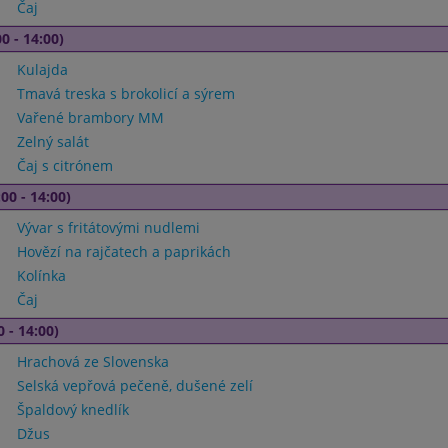
Čaj
0 - 14:00)
Kulajda
Tmavá treska s brokolicí a sýrem
Vařené brambory MM
Zelný salát
Čaj s citrónem
00 - 14:00)
Vývar s fritátovými nudlemi
Hovězí na rajčatech a paprikách
Kolínka
Čaj
0 - 14:00)
Hrachová ze Slovenska
Selská vepřová pečeně, dušené zelí
Špaldový knedlík
Džus