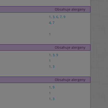
Obsahuje alergeny
1
,
3
,
6
,
7
,
9
4
,
7
1
Obsahuje alergeny
1
,
3
,
9
1
1
,
3
Obsahuje alergeny
1
,
9
1
1
,
3