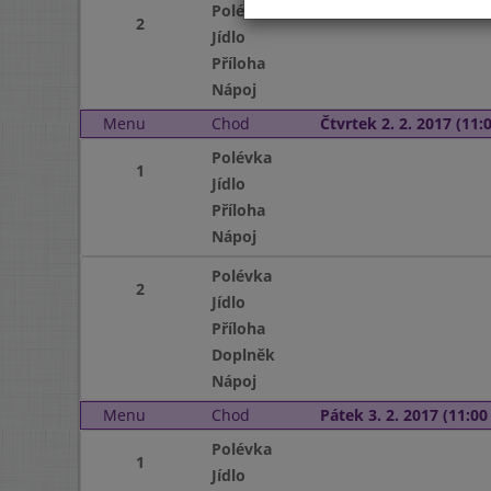
Polévka
2
Jídlo
Příloha
Nápoj
Menu
Chod
Čtvrtek 2. 2. 2017 (11:0
Polévka
1
Jídlo
Příloha
Nápoj
Polévka
2
Jídlo
Příloha
Doplněk
Nápoj
Menu
Chod
Pátek 3. 2. 2017 (11:00 
Polévka
1
Jídlo