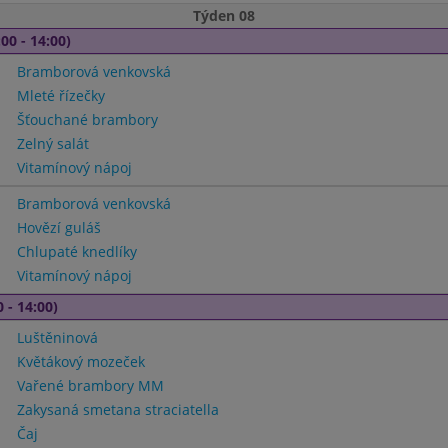
Týden 08
00 - 14:00)
Bramborová venkovská
Mleté řízečky
Šťouchané brambory
Zelný salát
Vitamínový nápoj
Bramborová venkovská
Hovězí guláš
Chlupaté knedlíky
Vitamínový nápoj
 - 14:00)
Luštěninová
Květákový mozeček
Vařené brambory MM
Zakysaná smetana straciatella
Čaj