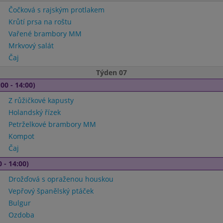
Čočková s rajským protlakem
Krůtí prsa na roštu
Vařené brambory MM
Mrkvový salát
Čaj
Týden 07
00 - 14:00)
Z růžičkové kapusty
Holandský řízek
Petrželkové brambory MM
Kompot
Čaj
 - 14:00)
Drožďová s opraženou houskou
Vepřový španělský ptáček
Bulgur
Ozdoba