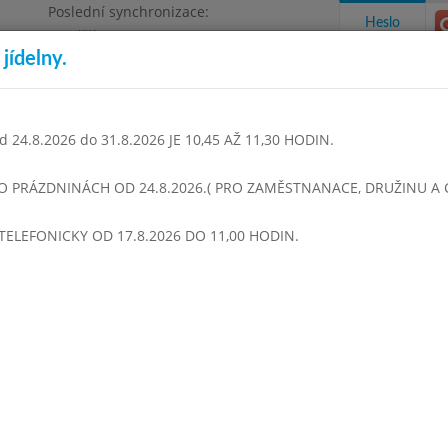
Poslední synchronizace:
Heslo
Pondělí 3.8.2026 9:06
jídelny.
Omezení objednávek
1468
 24.8.2026 do 31.8.2026 JE 10,45 AŽ 11,30 HODIN.
takty a informace
Docházka
Aktivity
 O PRÁZDNINÁCH OD 24.8.2026.( PRO ZAMĚSTNANACE, DRUŽINU A CI
TELEFONICKY OD 17.8.2026 DO 11,00 HODIN.
sinec 2016
Leden 2017
Únor 2017
Březen 2017
Duben 
Týden 05
 - 14:00)
Vývar s nudlemii
Těstovinový salát s kuřecím masem
Rohlik
Čaj se sirupem