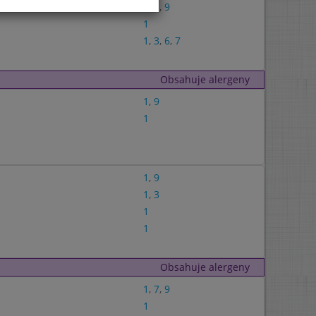
1
,
3
,
9
1
1
,
3
,
6
,
7
Obsahuje alergeny
1
,
9
1
1
,
9
1
,
3
1
1
Obsahuje alergeny
1
,
7
,
9
1