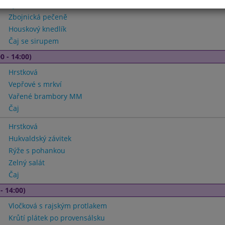
Vývar s nudlemii
Zbojnická pečeně
Houskový knedlík
Čaj se sirupem
0 - 14:00)
Hrstková
Vepřové s mrkví
Vařené brambory MM
Čaj
Hrstková
Hukvaldský závitek
Rýže s pohankou
Zelný salát
Čaj
- 14:00)
Vločková s rajským protlakem
Krůtí plátek po provensálsku