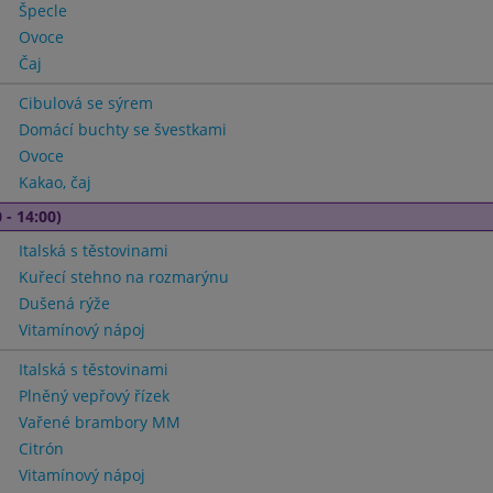
Špecle
Ovoce
Čaj
Cibulová se sýrem
Domácí buchty se švestkami
Ovoce
Kakao, čaj
 - 14:00)
Italská s těstovinami
Kuřecí stehno na rozmarýnu
Dušená rýže
Vitamínový nápoj
Italská s těstovinami
Plněný vepřový řízek
Vařené brambory MM
Citrón
Vitamínový nápoj