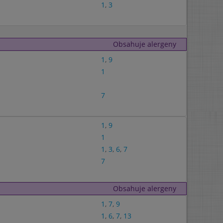
1
,
3
Obsahuje alergeny
1
,
9
1
7
1
,
9
1
1
,
3
,
6
,
7
7
Obsahuje alergeny
1
,
7
,
9
1
,
6
,
7
,
13