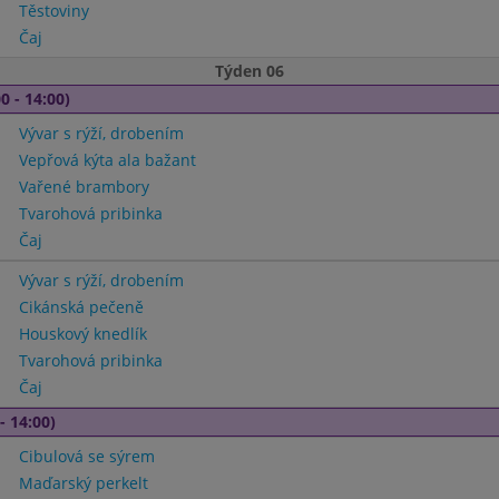
Těstoviny
Čaj
Týden 06
0 - 14:00)
Vývar s rýží, drobením
Vepřová kýta ala bažant
Vařené brambory
Tvarohová pribinka
Čaj
Vývar s rýží, drobením
Cikánská pečeně
Houskový knedlík
Tvarohová pribinka
Čaj
- 14:00)
Cibulová se sýrem
Maďarský perkelt