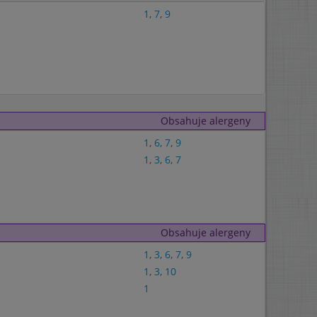
1
,
7
,
9
Obsahuje alergeny
1
,
6
,
7
,
9
1
,
3
,
6
,
7
Obsahuje alergeny
1
,
3
,
6
,
7
,
9
1
,
3
,
10
1