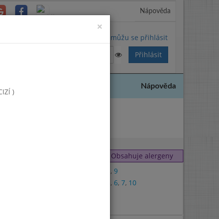
Nápověda
Close
×
Nemůžu se přihlásit
Nápověda
ZÍ )
2017
Obsahuje alergeny
1
,
3
,
9
1
,
3
,
6
,
7
,
10
1