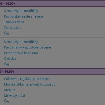
0 - 14:00)
S masovými knedlíčky
Kovbojské fazole s lečem
Tmavý rohlík
Zelný salát
Čaj
S masovými knedlíčky
Karbanátky kapustové pečené
Bramborová kaše MM
Ozdoba
Čaj
0 - 14:00)
Čočková s rajským protlakem
Mořská štika na egyptský způsob
Kuskus
Mrkvový salát
Čaj