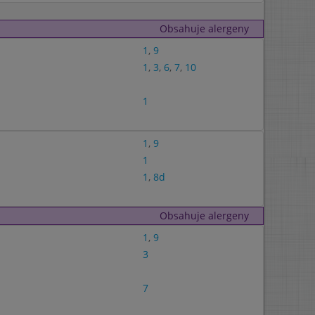
Obsahuje alergeny
1
,
9
1
,
3
,
6
,
7
,
10
1
1
,
9
1
1
,
8d
Obsahuje alergeny
1
,
9
3
7