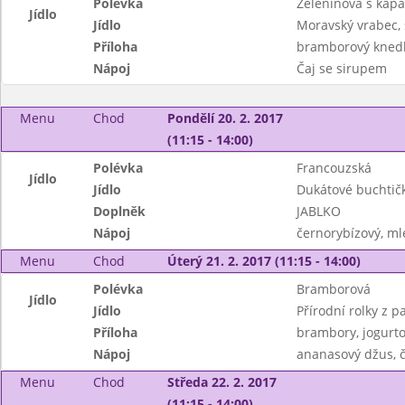
Polévka
Zeleninová s kap
Jídlo
Jídlo
Moravský vrabec,
Příloha
bramborový knedl
Nápoj
Čaj se sirupem
Menu
Chod
Pondělí 20. 2. 2017
(11:15 - 14:00)
Polévka
Francouzská
Jídlo
Jídlo
Dukátové buchtič
Doplněk
JABLKO
Nápoj
černorybízový, ml
Menu
Chod
Úterý 21. 2. 2017 (11:15 - 14:00)
Polévka
Bramborová
Jídlo
Jídlo
Přírodní rolky z 
Příloha
brambory, jogurto
Nápoj
ananasový džus, 
Menu
Chod
Středa 22. 2. 2017
(11:15 - 14:00)