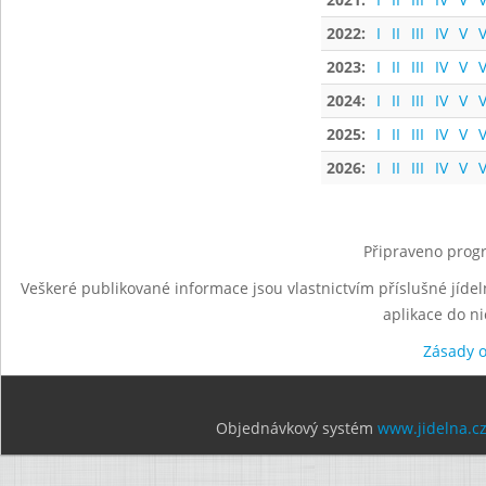
2022:
I
II
III
IV
V
V
2023:
I
II
III
IV
V
V
2024:
I
II
III
IV
V
V
2025:
I
II
III
IV
V
V
2026:
I
II
III
IV
V
V
Připraveno progr
Veškeré publikované informace jsou vlastnictvím příslušné jídel
aplikace do n
Zásady 
Objednávkový systém
www.jidelna.c