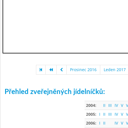
Prosinec 2016
Leden 2017
Přehled zveřejněných jídelníčků:
2004:
II
III
IV
V
V
2005:
I
II
III
IV
V
V
2006:
I
II
IV
V
V