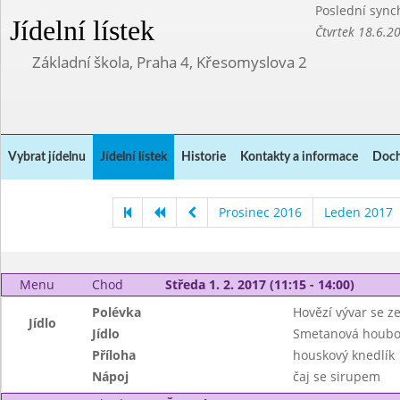
Poslední sync
Jídelní lístek
Čtvrtek 18.6.2
Základní škola, Praha 4, Křesomyslova 2
Vybrat jídelnu
Jídelní lístek
Historie
Kontakty a informace
Doch
Prosinec 2016
Leden 2017
Menu
Chod
Středa 1. 2. 2017 (11:15 - 14:00)
Polévka
Hovězí vývar se z
Jídlo
Jídlo
Smetanová houbo
Příloha
houskový knedlík
Nápoj
čaj se sirupem