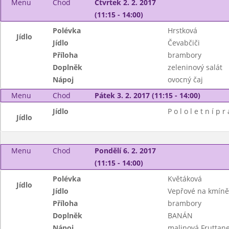
Menu
Chod
Čtvrtek 2. 2. 2017
(11:15 - 14:00)
Polévka
Hrstková
Jídlo
Jídlo
Čevabčiči
Příloha
brambory
Doplněk
zeleninový salát
Nápoj
ovocný čaj
Menu
Chod
Pátek 3. 2. 2017 (11:15 - 14:00)
Jídlo
P o l o l e t n í p r
Jídlo
Menu
Chod
Pondělí 6. 2. 2017
(11:15 - 14:00)
Polévka
Květáková
Jídlo
Jídlo
Vepřové na kmíně
Příloha
brambory
Doplněk
BANÁN
Nápoj
malinová Fruttane