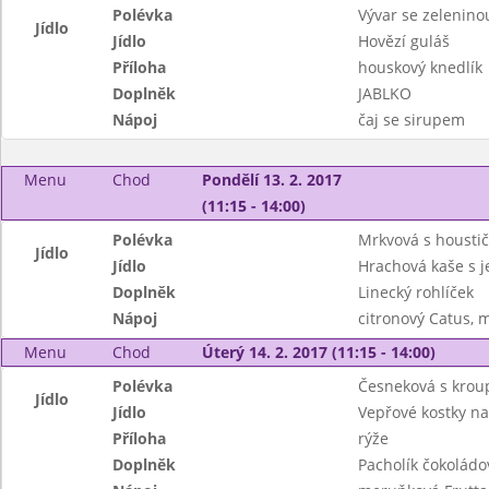
Polévka
Vývar se zelenino
Jídlo
Jídlo
Hovězí guláš
Příloha
houskový knedlík
Doplněk
JABLKO
Nápoj
čaj se sirupem
Menu
Chod
Pondělí 13. 2. 2017
(11:15 - 14:00)
Polévka
Mrkvová s housti
Jídlo
Jídlo
Hrachová kaše s j
Doplněk
Linecký rohlíček
Nápoj
citronový Catus, 
Menu
Chod
Úterý 14. 2. 2017 (11:15 - 14:00)
Polévka
Česneková s kro
Jídlo
Jídlo
Vepřové kostky n
Příloha
rýže
Doplněk
Pacholík čokoládo