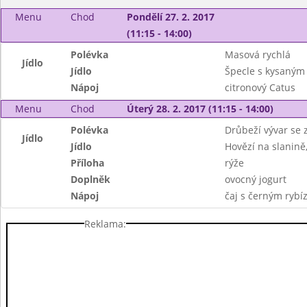
Menu
Chod
Pondělí 27. 2. 2017
(11:15 - 14:00)
Polévka
Masová rychlá
Jídlo
Jídlo
Špecle s kysaným
Nápoj
citronový Catus
Menu
Chod
Úterý 28. 2. 2017 (11:15 - 14:00)
Polévka
Drůbeží vývar se
Jídlo
Jídlo
Hovězí na slanině
Příloha
rýže
Doplněk
ovocný jogurt
Nápoj
čaj s černým rybí
Reklama: