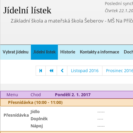
Poslední sync
Jídelní lístek
Čtvrtek 22.1.2
Základní škola a mateřská škola Šeberov - MŠ Na Pří
Vybrat jídelnu
Jídelní lístek
Historie
Kontakty a informace
Doch
Listopad 2016
Prosinec 201
Menu
Chod
Pondělí 2. 1. 2017
Přesnídávka (10:00 - 11:00)
Jídlo
-----
Přesnídávka
Doplněk
----
Nápoj
-----