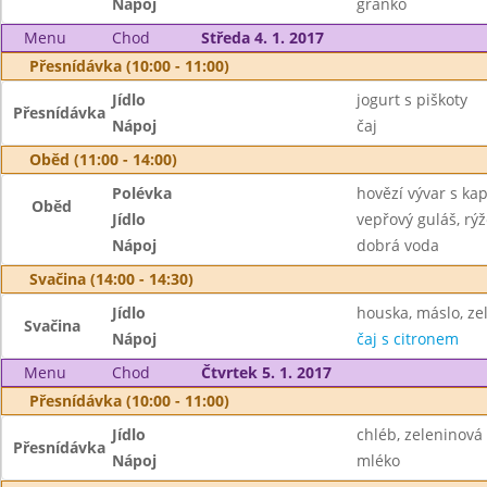
Nápoj
granko
Menu
Chod
Středa 4. 1. 2017
Přesnídávka (10:00 - 11:00)
Jídlo
jogurt s piškoty
Přesnídávka
Nápoj
čaj
Oběd (11:00 - 14:00)
Polévka
hovězí vývar s ka
Oběd
Jídlo
vepřový guláš, rýž
Nápoj
dobrá voda
Svačina (14:00 - 14:30)
Jídlo
houska, máslo, ze
Svačina
Nápoj
čaj s citronem
Menu
Chod
Čtvrtek 5. 1. 2017
Přesnídávka (10:00 - 11:00)
Jídlo
chléb, zeleninov
Přesnídávka
Nápoj
mléko