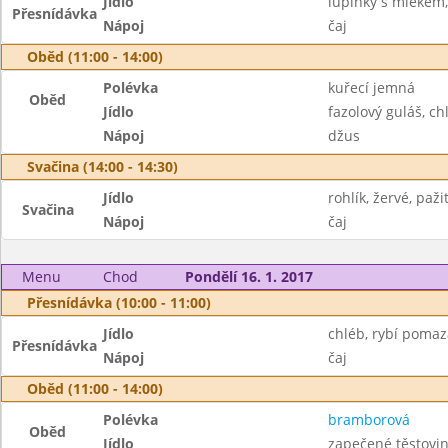
Jídlo
lupínky s mlékem,
Přesnídávka
Nápoj
čaj
Oběd (11:00 - 14:00)
Polévka
kuřecí jemná
Oběd
Jídlo
fazolový guláš, ch
Nápoj
džus
Svačina (14:00 - 14:30)
Jídlo
rohlík, žervé, paži
Svačina
Nápoj
čaj
Menu
Chod
Pondělí 16. 1. 2017
Přesnídávka (10:00 - 11:00)
Jídlo
chléb, rybí pomaz
Přesnídávka
Nápoj
čaj
Oběd (11:00 - 14:00)
Polévka
bramborová
Oběd
Jídlo
zapečené těstovin