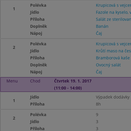
Polévka
Krupicová s vejc
1
Jídlo
Fazole na kyselo,
Příloha
Salát ze sterilova
Doplněk
Banán
Nápoj
Čaj
Polévka
Krupicová s vejc
2
Jídlo
Krůtí maso na če
Příloha
Bramborová kaše
Doplněk
Ovocný salát
Nápoj
Čaj
Menu
Chod
Čtvrtek 19. 1. 2017
(11:00 - 14:00)
Jídlo
Výpadek dodávky e
1
Příloha
8h
Polévka
9
2
Jídlo
3
Příloha
3