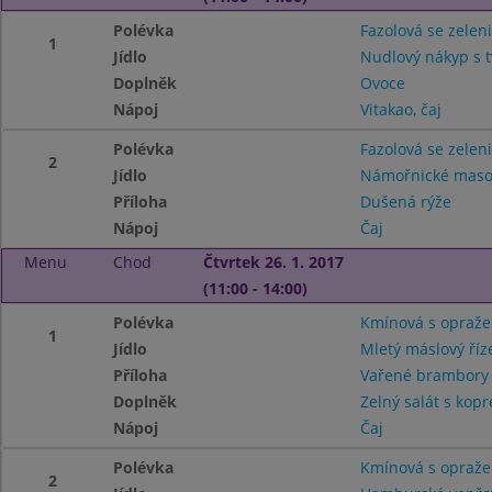
Polévka
Fazolová se zelen
1
Jídlo
Nudlový nákyp s 
Doplněk
Ovoce
Nápoj
Vitakao, čaj
Polévka
Fazolová se zelen
2
Jídlo
Námořnické mas
Příloha
Dušená rýže
Nápoj
Čaj
Menu
Chod
Čtvrtek 26. 1. 2017
(11:00 - 14:00)
Polévka
Kmínová s opraž
1
Jídlo
Mletý máslový říz
Příloha
Vařené brambor
Doplněk
Zelný salát s kop
Nápoj
Čaj
Polévka
Kmínová s opraž
2