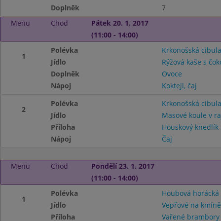
Doplněk
7
Menu
Chod
Pátek 20. 1. 2017
(11:00 - 14:00)
Polévka
Krkonošská cibul
1
Jídlo
Rýžová kaše s čo
Doplněk
Ovoce
Nápoj
Koktejl, čaj
Polévka
Krkonošská cibul
2
Jídlo
Masové koule v r
Příloha
Houskový knedlík
Nápoj
Čaj
Menu
Chod
Pondělí 23. 1. 2017
(11:00 - 14:00)
Polévka
Houbová horácká
1
Jídlo
Vepřové na kmíně
Příloha
Vařené brambory