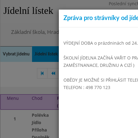
Poslední sync
Jídelní lístek
Pondělí 3.8.20
Zpráva pro strávníky od jíd
Omezení obje
Základní škola, Hradec Králové, Bezručova 1468
VÝDEJNÍ DOBA o prázdninách od 24.8
Vybrat jídelnu
Jídelní lístek
Historie
Kontakty a informace
Doch
ŠKOLNÍ JÍDELNA ZAČÍNÁ VAŘIT O PR
ZAMĚSTNANACE, DRUŽINU A CIZÍ )
Listopad 2016
Prosinec 201
OBĚDY JE MOŽNÉ SI PŘIHLÁSIT TELE
TELEFON : 498 770 123
Menu
Chod
Pondělí 2. 1. 2017
(11:00 - 14:00)
Polévka
Drožďová s vejce
1
Jídlo
Karbanátky smaž
Příloha
Petrželkové bra
Doplněk
Zelný salát