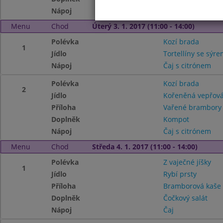
Nápoj
Čaj
Menu
Chod
Úterý 3. 1. 2017 (11:00 - 14:00)
Polévka
Kozí brada
1
Jídlo
Tortellíny se sýr
Nápoj
Čaj s citrónem
Polévka
Kozí brada
2
Jídlo
Kořeněná vepřová
Příloha
Vařené brambory
Doplněk
Kompot
Nápoj
Čaj s citrónem
Menu
Chod
Středa 4. 1. 2017 (11:00 - 14:00)
Polévka
Z vaječné jíšky
1
Jídlo
Rybí prsty
Příloha
Bramborová kaš
Doplněk
Čočkový salát
Nápoj
Čaj