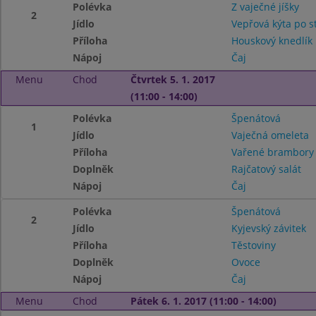
Polévka
Z vaječné jíšky
2
Jídlo
Vepřová kýta po s
Příloha
Houskový knedlík
Nápoj
Čaj
Menu
Chod
Čtvrtek 5. 1. 2017
(11:00 - 14:00)
Polévka
Špenátová
1
Jídlo
Vaječná omeleta
Příloha
Vařené brambor
Doplněk
Rajčatový salát
Nápoj
Čaj
Polévka
Špenátová
2
Jídlo
Kyjevský závitek
Příloha
Těstoviny
Doplněk
Ovoce
Nápoj
Čaj
Menu
Chod
Pátek 6. 1. 2017 (11:00 - 14:00)