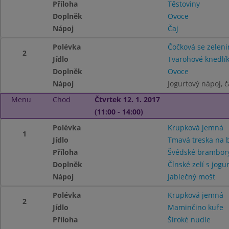
Příloha
Těstoviny
Doplněk
Ovoce
Nápoj
Čaj
Polévka
Čočková se zelen
2
Jídlo
Tvarohové knedlík
Doplněk
Ovoce
Nápoj
Jogurtový nápoj, č
Menu
Chod
Čtvrtek 12. 1. 2017
(11:00 - 14:00)
Polévka
Krupková jemná
1
Jídlo
Tmavá treska na 
Příloha
Švédské brambor
Doplněk
Čínské zelí s jogu
Nápoj
Jablečný mošt
Polévka
Krupková jemná
2
Jídlo
Maminčino kuře
Příloha
Široké nudle