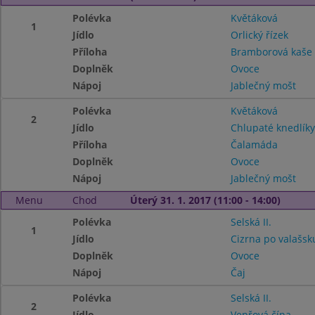
Polévka
Květáková
1
Jídlo
Orlický řízek
Příloha
Bramborová kaš
Doplněk
Ovoce
Nápoj
Jablečný mošt
Polévka
Květáková
2
Jídlo
Chlupaté knedlík
Příloha
Čalamáda
Doplněk
Ovoce
Nápoj
Jablečný mošt
Menu
Chod
Úterý 31. 1. 2017 (11:00 - 14:00)
Polévka
Selská II.
1
Jídlo
Cizrna po valašsk
Doplněk
Ovoce
Nápoj
Čaj
Polévka
Selská II.
2
Jídlo
Vepřová čína