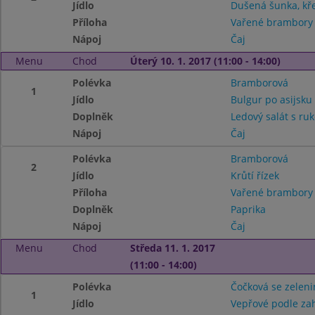
Jídlo
Dušená šunka, kř
Příloha
Vařené brambory
Nápoj
Čaj
Menu
Chod
Úterý 10. 1. 2017 (11:00 - 14:00)
Polévka
Bramborová
1
Jídlo
Bulgur po asijsk
Doplněk
Ledový salát s ru
Nápoj
Čaj
Polévka
Bramborová
2
Jídlo
Krůtí řízek
Příloha
Vařené brambor
Doplněk
Paprika
Nápoj
Čaj
Menu
Chod
Středa 11. 1. 2017
(11:00 - 14:00)
Polévka
Čočková se zelen
1
Jídlo
Vepřové podle za