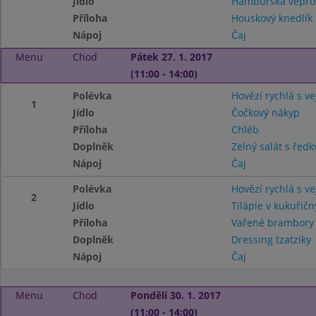
Jídlo
Hamburská vepřov
Příloha
Houskový knedlík
Nápoj
Čaj
Menu
Chod
Pátek 27. 1. 2017
(11:00 - 14:00)
Polévka
Hovězí rychlá s v
1
Jídlo
Čočkový nákyp
Příloha
Chléb
Doplněk
Zelný salát s ředk
Nápoj
Čaj
Polévka
Hovězí rychlá s v
2
Jídlo
Tilápie v kukuřič
Příloha
Vařené brambor
Doplněk
Dressing tzatziky
Nápoj
Čaj
Menu
Chod
Pondělí 30. 1. 2017
(11:00 - 14:00)