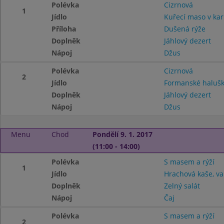
Polévka
Cizrnová
1
Jídlo
Kuřecí maso v ka
Příloha
Dušená rýže
Doplněk
Jáhlový dezert
Nápoj
Džus
Polévka
Cizrnová
2
Jídlo
Formanské halušky
Doplněk
Jáhlový dezert
Nápoj
Džus
Menu
Chod
Pondělí 9. 1. 2017
(11:00 - 14:00)
Polévka
S masem a rýží
1
Jídlo
Hrachová kaše, va
Doplněk
Zelný salát
Nápoj
Čaj
Polévka
S masem a rýží
2