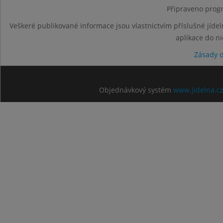
Připraveno progr
Veškeré publikované informace jsou vlastnictvím příslušné jídel
aplikace do n
Zásady 
Objednávkový systém
www.jidelna.c