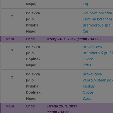
Nápoj
Čaj
Polévka
Houbová horácká
2
Jídlo
Kuře na kysaném 
Příloha
Bramborové špalí
Nápoj
Čaj
Menu
Chod
Úterý 24. 1. 2017 (11:00 - 14:00)
Polévka
Brokolicová
1
Jídlo
Bramborový guláš
Doplněk
Ovoce
Nápoj
Džus
Polévka
Brokolicová
2
Jídlo
Vepřový steak po 
Příloha
Kuskus
Doplněk
Ovoce
Nápoj
Džus
Menu
Chod
Středa 25. 1. 2017
(11:00 - 14:00)