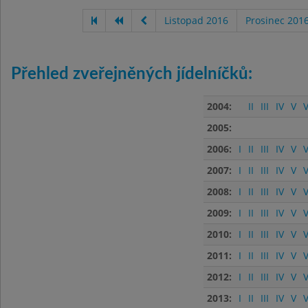
Listopad 2016
Prosinec 201
Přehled zveřejněných jídelníčků:
2004:
II
III
IV
V
V
2005:
2006:
I
II
III
IV
V
V
2007:
I
II
III
IV
V
V
2008:
I
II
III
IV
V
V
2009:
I
II
III
IV
V
V
2010:
I
II
III
IV
V
V
2011:
I
II
III
IV
V
V
2012:
I
II
III
IV
V
V
2013:
I
II
III
IV
V
V