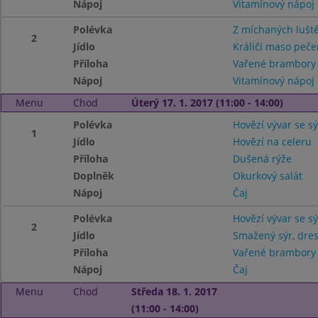
Nápoj
Vitamínový nápoj
Polévka
Z míchaných lušt
2
Jídlo
Králičí maso peč
Příloha
Vařené brambory
Nápoj
Vitamínový nápoj
Menu
Chod
Úterý 17. 1. 2017 (11:00 - 14:00)
Polévka
Hovězí vývar se 
1
Jídlo
Hovězí na celeru
Příloha
Dušená rýže
Doplněk
Okurkový salát
Nápoj
Čaj
Polévka
Hovězí vývar se 
2
Jídlo
Smažený sýr, dre
Příloha
Vařené brambor
Nápoj
Čaj
Menu
Chod
Středa 18. 1. 2017
(11:00 - 14:00)