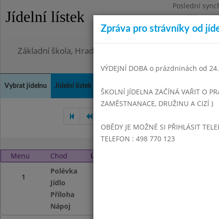
Poslední sync
Jídelní lístek
Pondělí 3.8.20
Zpráva pro strávníky od jíd
Omezení obje
Základní škola, Hradec Králové, Bezručova 1468
VÝDEJNÍ DOBA o prázdninách od 24.8
Vybrat jídelnu
Jídelní lístek
Historie
Kontakty a informace
Doch
ŠKOLNÍ JÍDELNA ZAČÍNÁ VAŘIT O PR
ZAMĚSTNANACE, DRUŽINU A CIZÍ )
Září 2016
Říjen 2016
Li
OBĚDY JE MOŽNÉ SI PŘIHLÁSIT TELE
TELEFON : 498 770 123
Menu
Chod
Úterý 1. 11. 2016 (11:00 - 14:00)
Polévka
S játrovými knedlí
1
Jídlo
Hrachová kaše, va
Příloha
Salát ze sterilova
Nápoj
Jablečný mošt