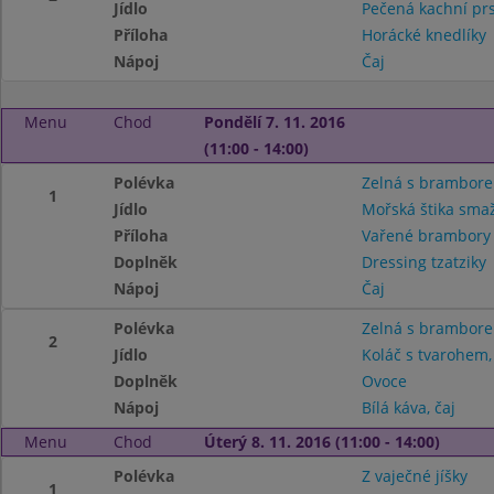
Jídlo
Pečená kachní prs
Příloha
Horácké knedlíky
Nápoj
Čaj
Menu
Chod
Pondělí 7. 11. 2016
(11:00 - 14:00)
Polévka
Zelná s brambore
1
Jídlo
Mořská štika sma
Příloha
Vařené brambor
Doplněk
Dressing tzatziky
Nápoj
Čaj
Polévka
Zelná s brambore
2
Jídlo
Koláč s tvarohem
Doplněk
Ovoce
Nápoj
Bílá káva, čaj
Menu
Chod
Úterý 8. 11. 2016 (11:00 - 14:00)
Polévka
Z vaječné jíšky
1