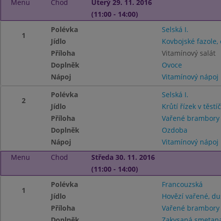
Menu
Chod
Úterý 29. 11. 2016
(11:00 - 14:00)
Polévka
Selská I.
1
Jídlo
Kovbojské fazole,
Příloha
Vitamínový salát
Doplněk
Ovoce
Nápoj
Vitamínový nápoj
Polévka
Selská I.
2
Jídlo
Krůtí řízek v těstí
Příloha
Vařené brambor
Doplněk
Ozdoba
Nápoj
Vitamínový nápoj
Menu
Chod
Středa 30. 11. 2016
(11:00 - 14:00)
Polévka
Francouzská
1
Jídlo
Hovězí vařené, du
Příloha
Vařené brambor
Doplněk
Zakysaná smetana 