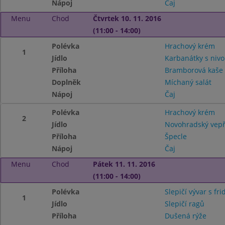
Nápoj
Čaj
Menu
Chod
Čtvrtek 10. 11. 2016
(11:00 - 14:00)
Polévka
Hrachový krém
1
Jídlo
Karbanátky s niv
Příloha
Bramborová kaš
Doplněk
Míchaný salát
Nápoj
Čaj
Polévka
Hrachový krém
2
Jídlo
Novohradský vepř
Příloha
Špecle
Nápoj
Čaj
Menu
Chod
Pátek 11. 11. 2016
(11:00 - 14:00)
Polévka
Slepičí vývar s fr
1
Jídlo
Slepičí ragů
Příloha
Dušená rýže