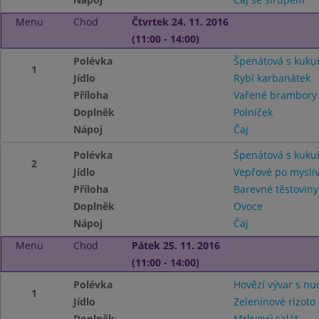
Menu
Chod
Čtvrtek 24. 11. 2016
(11:00 - 14:00)
Polévka
Špenátová s kuku
1
Jídlo
Rybí karbanátek
Příloha
Vařené brambor
Doplněk
Polníček
Nápoj
Čaj
Polévka
Špenátová s kuku
2
Jídlo
Vepřové po mysli
Příloha
Barevné těstoviny
Doplněk
Ovoce
Nápoj
Čaj
Menu
Chod
Pátek 25. 11. 2016
(11:00 - 14:00)
Polévka
Hovězí vývar s nu
1
Jídlo
Zeleninové rizot
Doplněk
Mrkvový salát