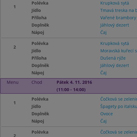
Polévka
Krupková sytá
1
Jídlo
Tmavá treska na 
Příloha
Vařené brambor
Doplněk
Jáhlový dezert
Nápoj
Čaj
Polévka
Krupková sytá
2
Jídlo
Moravská kuřecí 
Příloha
Dušená rýže
Doplněk
Jáhlový dezert
Nápoj
Čaj
Menu
Chod
Pátek 4. 11. 2016
(11:00 - 14:00)
Polévka
Čočková se zelen
1
Jídlo
Špagety po italsku
Doplněk
Ovoce
Nápoj
Čaj
Polévka
Čočková se zelen
2