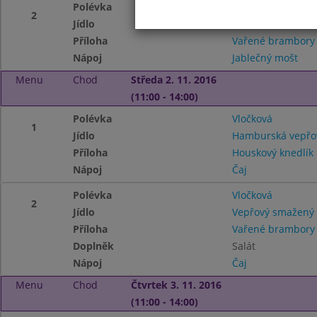
Polévka
S játrovými knedlí
2
Jídlo
Čevabčiči s cibulí 
Příloha
Vařené brambor
Nápoj
Jablečný mošt
Menu
Chod
Středa 2. 11. 2016
(11:00 - 14:00)
Polévka
Vločková
1
Jídlo
Hamburská vepřov
Příloha
Houskový knedlík
Nápoj
Čaj
Polévka
Vločková
2
Jídlo
Vepřový smažený 
Příloha
Vařené brambor
Doplněk
Salát
Nápoj
Čaj
Menu
Chod
Čtvrtek 3. 11. 2016
(11:00 - 14:00)