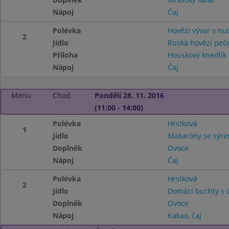
Nápoj
Čaj
Polévka
Hovězí vývar s nu
2
Jídlo
Ruská hovězí peč
Příloha
Houskový knedlík
Nápoj
Čaj
Menu
Chod
Pondělí 28. 11. 2016
(11:00 - 14:00)
Polévka
Hrstková
1
Jídlo
Makaróny se sýr
Doplněk
Ovoce
Nápoj
Čaj
Polévka
Hrstková
2
Jídlo
Domácí buchty s 
Doplněk
Ovoce
Nápoj
Kakao, čaj