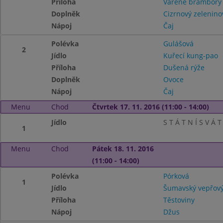
Příloha
Vařené brambor
Doplněk
Cizrnový zelenino
Nápoj
Čaj
Polévka
Gulášová
2
Jídlo
Kuřecí kung-pao
Příloha
Dušená rýže
Doplněk
Ovoce
Nápoj
Čaj
Menu
Chod
Čtvrtek 17. 11. 2016 (11:00 - 14:00)
Jídlo
S T Á T N Í S V Á T
1
Menu
Chod
Pátek 18. 11. 2016
(11:00 - 14:00)
Polévka
Pórková
1
Jídlo
Šumavský vepřový
Příloha
Těstoviny
Nápoj
Džus