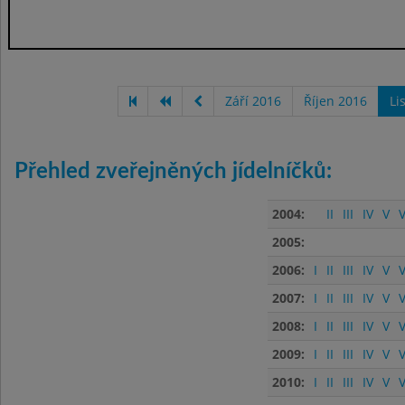
Září 2016
Říjen 2016
Li
Přehled zveřejněných jídelníčků:
2004:
II
III
IV
V
V
2005:
2006:
I
II
III
IV
V
V
2007:
I
II
III
IV
V
V
2008:
I
II
III
IV
V
V
2009:
I
II
III
IV
V
V
2010:
I
II
III
IV
V
V