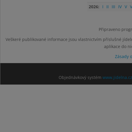
2026:
I
II
III
IV
V
V
Připraveno progr
Veškeré publikované informace jsou vlastnictvím příslušné jídel
aplikace do n
Zásady 
Objednávkový systém
www.jidelna.c