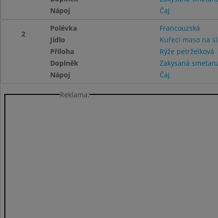
Nápoj
Čaj
Polévka
Francouzská
2
Jídlo
Kuřecí maso na s
Příloha
Rýže petrželková
Doplněk
Zakysaná smetana 
Nápoj
Čaj
Reklama: