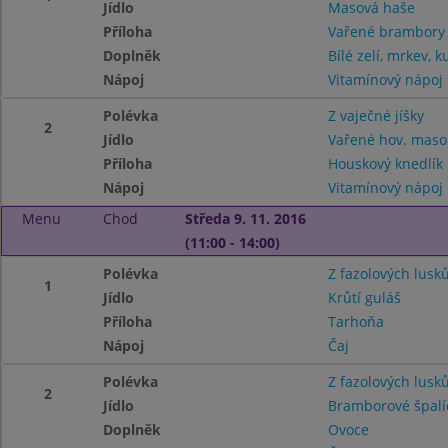
Jídlo
Masová haše
Příloha
Vařené brambor
Doplněk
Bílé zelí, mrkev, k
Nápoj
Vitamínový nápoj
Polévka
Z vaječné jíšky
2
Jídlo
Vařené hov. mas
Příloha
Houskový knedlík
Nápoj
Vitamínový nápoj
Menu
Chod
Středa 9. 11. 2016
(11:00 - 14:00)
Polévka
Z fazolových lusk
1
Jídlo
Krůtí guláš
Příloha
Tarhoňa
Nápoj
Čaj
Polévka
Z fazolových lusk
2
Jídlo
Bramborové špalí
Doplněk
Ovoce