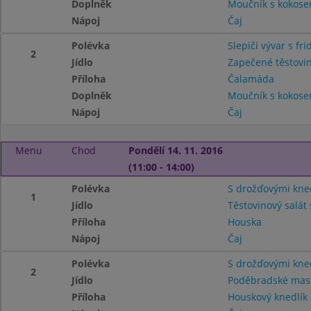
Doplněk
Moučník s kokos
Nápoj
Čaj
Polévka
Slepičí vývar s fr
2
Jídlo
Zapečené těstovi
Příloha
Čalamáda
Doplněk
Moučník s kokos
Nápoj
Čaj
Menu
Chod
Pondělí 14. 11. 2016
(11:00 - 14:00)
Polévka
S drožďovými kne
1
Jídlo
Těstovinový salát
Příloha
Houska
Nápoj
Čaj
Polévka
S drožďovými kne
2
Jídlo
Poděbradské mas
Příloha
Houskový knedlík