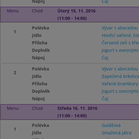
Nápoj
Čaj
Menu
Chod
Úterý 15. 11. 2016
(11:00 - 14:00)
Polévka
Vývar s abecedou
1
Jídlo
Hovězí vařené, čo
Příloha
Červené zelí s kř
Doplněk
Jogurt s ovesnými
Nápoj
Čaj
Polévka
Vývar s abecedou
2
Jídlo
Zapečená brkolice
Příloha
Vařené brambor
Doplněk
Jogurt s ovesnými
Nápoj
Čaj
Menu
Chod
Středa 16. 11. 2016
(11:00 - 14:00)
Polévka
Gulášová
1
Jídlo
Smažená játra