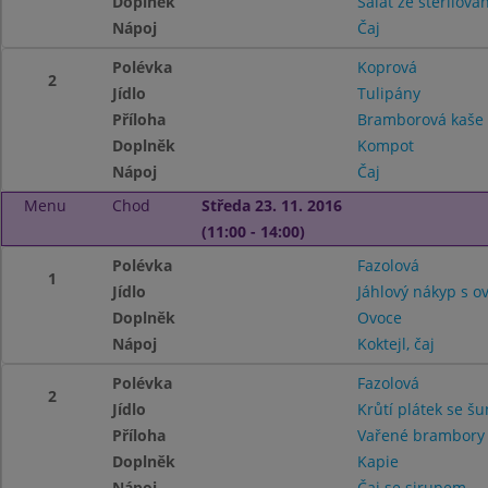
Doplněk
Salát ze sterilova
Nápoj
Čaj
Polévka
Koprová
2
Jídlo
Tulipány
Příloha
Bramborová kaš
Doplněk
Kompot
Nápoj
Čaj
Menu
Chod
Středa 23. 11. 2016
(11:00 - 14:00)
Polévka
Fazolová
1
Jídlo
Jáhlový nákyp s 
Doplněk
Ovoce
Nápoj
Koktejl, čaj
Polévka
Fazolová
2
Jídlo
Krůtí plátek se š
Příloha
Vařené brambory
Doplněk
Kapie
Nápoj
Čaj se sirupem