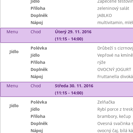
Jídlo
Zapečené těstovi
Příloha
zeleninový salát
Doplněk
JABLKO
Nápoj
multivitamin, mlé
Menu
Chod
Úterý 29. 11. 2016
(11:15 - 14:00)
Polévka
Drůbeží s cizrno
Jídlo
Jídlo
Vepřové na kmíně
Příloha
rýže
Doplněk
OVOCNÝ JOGURT
Nápoj
Fruttanella divoká
Menu
Chod
Středa 30. 11. 2016
(11:15 - 14:00)
Polévka
Zelňačka
Jídlo
Jídlo
Rybí porce z tresk
Příloha
brambory, kečup
Doplněk
Ovesná svačinka 
Nápoj
ovocný čaj, bílá k