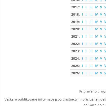
2017:
I
II
III
IV
V
V
2018:
I
II
III
IV
V
V
2019:
I
II
III
IV
V
V
2020:
I
II
III
IV
V
V
2021:
I
II
III
IV
V
V
2022:
I
II
III
IV
V
V
2023:
I
II
III
IV
V
V
2024:
I
II
III
IV
V
V
2025:
I
II
III
IV
V
V
2026:
I
II
III
IV
V
V
Připraveno progr
Veškeré publikované informace jsou vlastnictvím příslušné jídel
aplikace do n