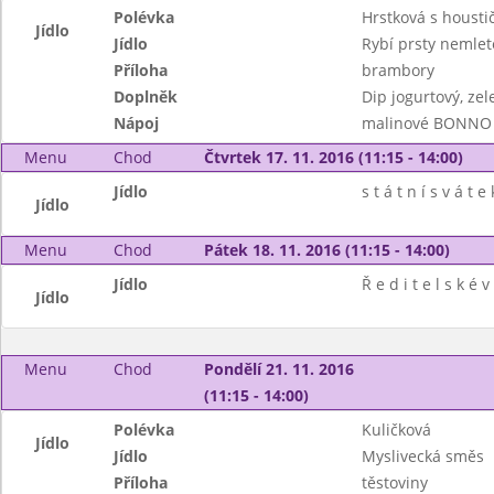
Polévka
Hrstková s housti
Jídlo
Jídlo
Rybí prsty nemlet
Příloha
brambory
Doplněk
Dip jogurtový, zel
Nápoj
malinové BONNO
Menu
Chod
Čtvrtek 17. 11. 2016 (11:15 - 14:00)
Jídlo
s t á t n í s v á t e 
Jídlo
Menu
Chod
Pátek 18. 11. 2016 (11:15 - 14:00)
Jídlo
Ř e d i t e l s k é v
Jídlo
Menu
Chod
Pondělí 21. 11. 2016
(11:15 - 14:00)
Polévka
Kuličková
Jídlo
Jídlo
Myslivecká směs
Příloha
těstoviny