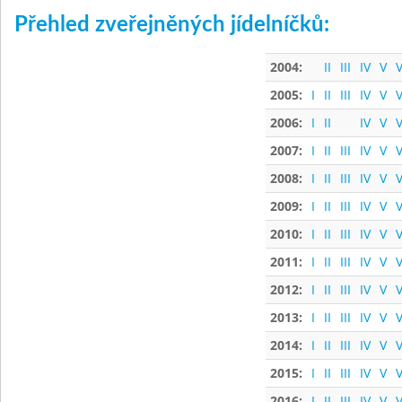
Přehled zveřejněných jídelníčků:
2004:
II
III
IV
V
V
2005:
I
II
III
IV
V
V
2006:
I
II
IV
V
V
2007:
I
II
III
IV
V
V
2008:
I
II
III
IV
V
V
2009:
I
II
III
IV
V
V
2010:
I
II
III
IV
V
V
2011:
I
II
III
IV
V
V
2012:
I
II
III
IV
V
V
2013:
I
II
III
IV
V
V
2014:
I
II
III
IV
V
V
2015:
I
II
III
IV
V
V
2016:
I
II
III
IV
V
V