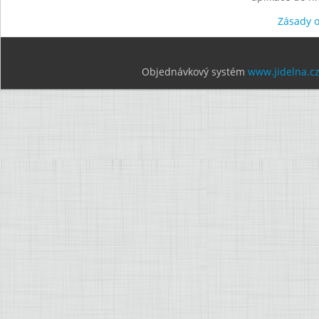
Zásady 
Objednávkový systém
www.jidelna.c