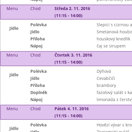
Menu
Chod
Středa 2. 11. 2016
(11:15 - 14:00)
Polévka
Slepicí s cizrnou 
Jídlo
Jídlo
Smetanová houbo
Příloha
houskový knedlík
Nápoj
čaj se sirupem
Menu
Chod
Čtvrtek 3. 11. 2016
(11:15 - 14:00)
Polévka
Dýňová
Jídlo
Jídlo
Cevabčiči
Příloha
brambory
Doplněk
fazolový salát s 
Nápoj
limonáda z čerstv
Menu
Chod
Pátek 4. 11. 2016
(11:15 - 14:00)
Polévka
Hovězí vývar s kr
Jídlo
Jídlo
Znojemský guláš