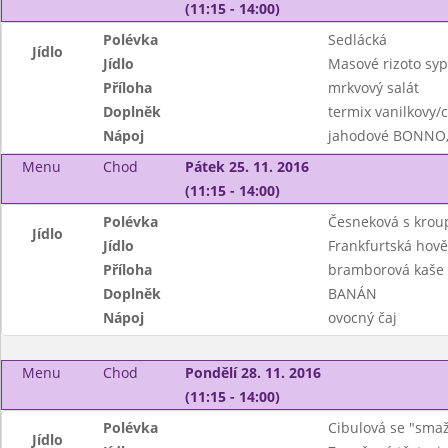
(11:15 - 14:00)
Polévka
Sedlácká
Jídlo
Jídlo
Masové rizoto sy
Příloha
mrkvový salát
Doplněk
termix vanilkovy/
Nápoj
jahodové BONNO,
Menu
Chod
Pátek 25. 11. 2016
(11:15 - 14:00)
Polévka
Česneková s kro
Jídlo
Jídlo
Frankfurtská hově
Příloha
bramborová kaše
Doplněk
BANÁN
Nápoj
ovocný čaj
Menu
Chod
Pondělí 28. 11. 2016
(11:15 - 14:00)
Polévka
Cibulová se "sm
Jídlo