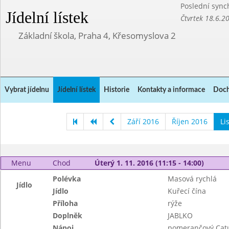
Poslední sync
Jídelní lístek
Čtvrtek 18.6.2
Základní škola, Praha 4, Křesomyslova 2
Vybrat jídelnu
Jídelní lístek
Historie
Kontakty a informace
Doch
Září 2016
Říjen 2016
Li
Menu
Chod
Úterý 1. 11. 2016 (11:15 - 14:00)
Polévka
Masová rychlá
Jídlo
Jídlo
Kuřecí čína
Příloha
rýže
Doplněk
JABLKO
Nápoj
pomerančový Cat