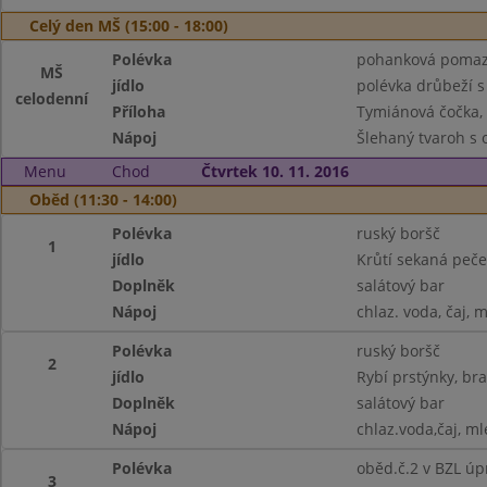
Celý den MŠ (15:00 - 18:00)
Polévka
pohanková pomazán
MŠ
jídlo
polévka drůbeží s
celodenní
Příloha
Tymiánová čočka, 
Nápoj
Šlehaný tvaroh s 
Menu
Chod
Čtvrtek 10. 11. 2016
Oběd (11:30 - 14:00)
Polévka
ruský boršč
1
jídlo
Krůtí sekaná peč
Doplněk
salátový bar
Nápoj
chlaz. voda, čaj, 
Polévka
ruský boršč
2
jídlo
Rybí prstýnky, br
Doplněk
salátový bar
Nápoj
chlaz.voda,čaj, ml
Polévka
oběd.č.2 v BZL úp
3