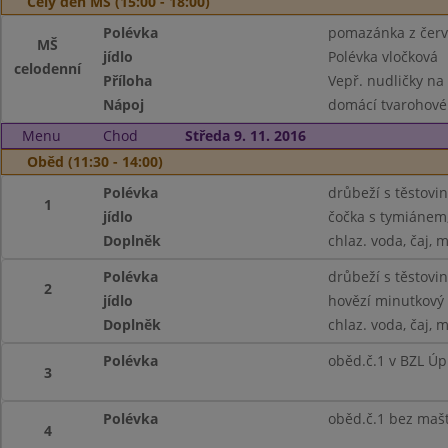
Celý den MŠ (15:00 - 18:00)
Polévka
pomazánka z červe
MŠ
jídlo
Polévka vločková
celodenní
Příloha
Vepř. nudličky na 
Nápoj
domácí tvarohové 
Menu
Chod
Středa 9. 11. 2016
Oběd (11:30 - 14:00)
Polévka
drůbeží s těstovi
1
jídlo
čočka s tymiánem,
Doplněk
chlaz. voda, čaj, 
Polévka
drůbeží s těstovi
2
jídlo
hovězí minutkový 
Doplněk
chlaz. voda, čaj, 
Polévka
oběd.č.1 v BZL Úp
3
Polévka
oběd.č.1 bez maš
4