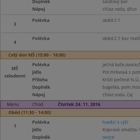
Doplněk
salátový bar
Nápoj
chlaz.voda, džus
Polévka
oběd.č.1
3
Polévka
oběd.č.1 bez maš
4
Celý den MŠ (15:00 - 18:00)
Polévka
ječná kaše,ovoce,č
MŠ
jídlo
Pol.mrkvová s p
celodenní
Příloha
Krůtí pečeně N.Ú
Doplněk
bagetka, pom.máslo
Nápoj
chlaz.voda, čaj
Menu
Chod
Čtvrtek 24. 11. 2016
Oběd (11:30 - 14:00)
Polévka
hovězí s rýží
1
jídlo
Koprová omáčka, 
Doplněk
ovoce