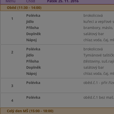
Menu
Chod
Pátek 25. 11. 2016
Oběd (11:30 - 14:00)
Polévka
brokolicová
1
jídlo
kuřecí a vepřové 
Příloha
brambory, máslo, 
Doplněk
salátový bar
Nápoj
chlaz.voda, čaj, m
Polévka
brokolicová
2
jídlo
Tymiánové taštičk
Příloha
(těstoviny, suš.ra
Doplněk
salátový bar
Nápoj
chlaz.voda, čaj, m
Polévka
oběd.č.1 - přír.říz
3
Polévka
oběd.č.1 bez maš
4
Celý den MŠ (15:00 - 18:00)