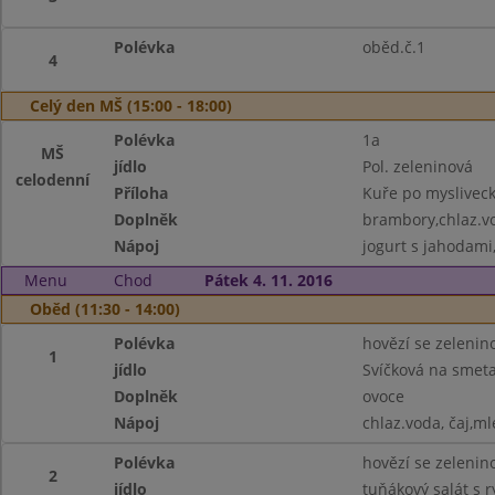
Polévka
oběd.č.1
4
Celý den MŠ (15:00 - 18:00)
Polévka
1a
MŠ
jídlo
Pol. zeleninová
celodenní
Příloha
Kuře po mysliveck
Doplněk
brambory,chlaz.vo
Nápoj
jogurt s jahodami,
Menu
Chod
Pátek 4. 11. 2016
Oběd (11:30 - 14:00)
Polévka
hovězí se zelenino
1
jídlo
Svíčková na smet
Doplněk
ovoce
Nápoj
chlaz.voda, čaj,ml
Polévka
hovězí se zelenino
2
jídlo
tuňákový salát s r