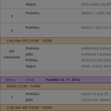
Nápoj
chlaz.voda, čaj,dž
Polévka
oběd.č.1 v BZL Úp
3
Polévka
oběd.č.1 bez ml. 
4
Celý den MŠ (15:00 - 18:00)
Polévka
avokádová pomaz.,
MŠ
jídlo
hrášková s kurk
celodenní
Příloha
Pečený králík,špe
Nápoj
chléb, máslo, džem
Menu
Chod
Pondělí 14. 11. 2016
Oběd (11:30 - 14:00)
Polévka
nevaří se pro ZŠ 
1
jídlo
( připravte dětem
Celý den MŠ (15:00 - 18:00)