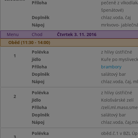
Příloha
pečeně z vlkodlaka
špenátové)
Doplněk
chlaz.voda, čaj
Nápoj
mrkvovo- jablečná 
Menu
Chod
Čtvrtek 3. 11. 2016
Oběd (11:30 - 14:00)
Polévka
z hlívy ústřičné
1
jídlo
Kuře po mysliveck
Příloha
brambory
Doplněk
salátový bar
Nápoj
chlaz.voda, čaj, m
Polévka
z hlívy ústřičné
2
jídlo
Kološvárské zelí
Příloha
/zelí,ml.maso,sme
Doplněk
salátový bar
Nápoj
chlaz.voda, čaj,ml
Polévka
oběd.č.1 v BZL Úp
3