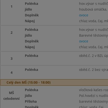
Polévka
hov.vývar s nudli
1
jídlo
houbová omáčka, h
Doplněk
ovoce
Nápoj
chlaz.voda, čaj, m
Polévka
hov.vývar s nudli
2
jídlo
Barevné těstoviny
Doplněk
ovoce
Nápoj
chlaz.voda, čaj, m
Polévka
oběd.č. 2 v BZL ú
3
Polévka
oběd.č. 2 bez sýr
4
Celý den MŠ (15:00 - 18:00)
Polévka
vločková kašes roz
MŠ
jídlo
Pol.hovězí s nudl
celodenní
Příloha
barevné těstoviny
Doplněk
chlaz. voda, čaj