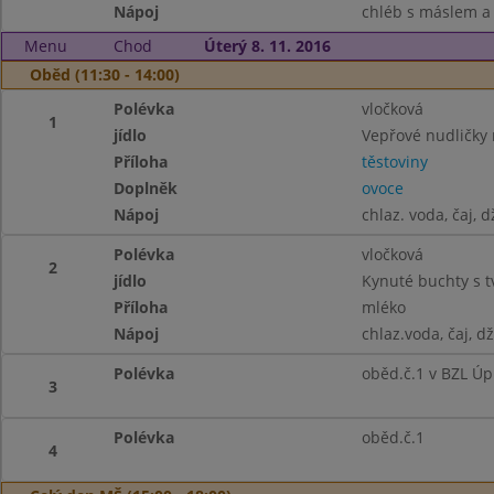
Nápoj
chléb s máslem a p
Menu
Chod
Úterý 8. 11. 2016
Oběd (11:30 - 14:00)
Polévka
vločková
1
jídlo
Vepřové nudličky 
Příloha
těstoviny
Doplněk
ovoce
Nápoj
chlaz. voda, čaj, 
Polévka
vločková
2
jídlo
Kynuté buchty s t
Příloha
mléko
Nápoj
chlaz.voda, čaj, d
Polévka
oběd.č.1 v BZL Úp
3
Polévka
oběd.č.1
4