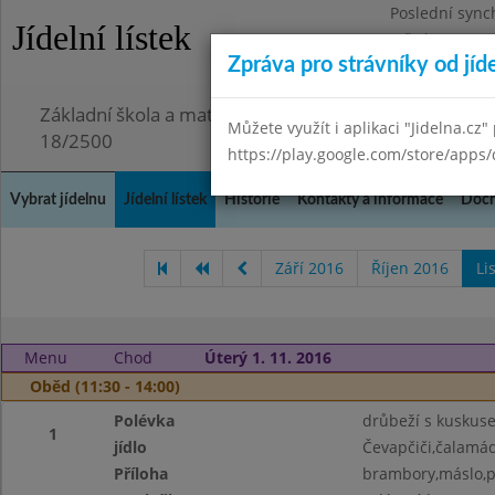
Poslední sync
Jídelní lístek
Středa 29.7.20
Zpráva pro strávníky od jíd
Omezení obje
Základní škola a mateřská škola Chmelnice, Praha 3,
Můžete využít i aplikaci "Jidelna.cz"
18/2500
https://play.google.com/store/apps/
Vybrat jídelnu
Jídelní lístek
Historie
Kontakty a informace
Doch
Září 2016
Říjen 2016
Li
Menu
Chod
Úterý 1. 11. 2016
Oběd (11:30 - 14:00)
Polévka
drůbeží s kuskus
1
jídlo
Čevapčiči,čalamá
Příloha
brambory,máslo,p