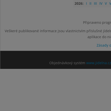
2026:
I
II
III
IV
V
V
Připraveno progr
Veškeré publikované informace jsou vlastnictvím příslušné jídel
aplikace do n
Zásady 
Objednávkový systém
www.jidelna.c