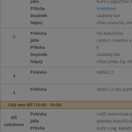
jídlo
Kuře v jogurtové
Příloha
brambory
Doplněk
salátový bar
Nápoj
chlaz.voda,čaj, ml
Polévka
Pol.kukuřičná
2
jídlo
rizoto s cuketou
Příloha
6
Doplněk
salátový bar
Nápoj
chlaz.voda, čaj, m
Polévka
oběd.č.2
3
Polévka
oběd.č.2 bez pa
4
Celý den MŠ (15:00 - 18:00)
Polévka
svěží zeleninová p
MŠ
jídlo
polévka kukuřičn
celodenní
Příloha
Kuře v jog. kabátk