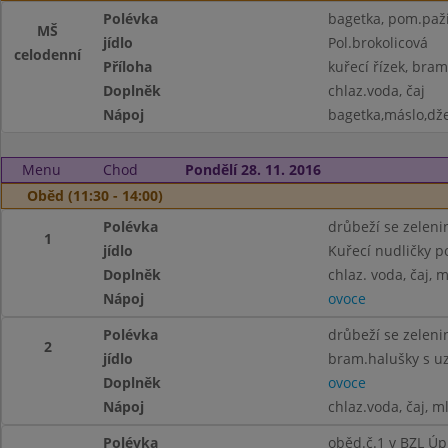
Polévka
bagetka, pom.pažit
MŠ
jídlo
Pol.brokolicová
celodenní
Příloha
kuřecí řízek, bra
Doplněk
chlaz.voda, čaj
Nápoj
bagetka,máslo,dže
Menu
Chod
Pondělí 28. 11. 2016
Oběd (11:30 - 14:00)
Polévka
drůbeží se zelenin
1
jídlo
Kuřecí nudličky p
Doplněk
chlaz. voda, čaj, 
Nápoj
ovoce
Polévka
drůbeží se zelenin
2
jídlo
bram.halušky s u
Doplněk
ovoce
Nápoj
chlaz.voda, čaj, m
Polévka
oběd.č.1 v BZL Úpr