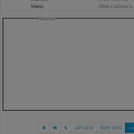
Nápoj
chléb s lučinou a 
Reklama:
Září 2016
Říjen 2016
Li