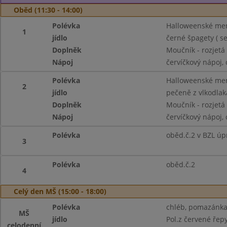
Oběd (11:30 - 14:00)
Polévka
Halloweenské menu
1
jídlo
černé špagety ( s
Doplněk
Moučník - rozjetá
Nápoj
červíčkový nápoj, 
Polévka
Halloweenské menu
2
jídlo
pečeně z vlkodlak
Doplněk
Moučník - rozjetá
Nápoj
červíčkový nápoj,
Polévka
oběd.č.2 v BZL úp
3
Polévka
oběd.č.2
4
Celý den MŠ (15:00 - 18:00)
Polévka
chléb, pomazánka 
MŠ
jídlo
Pol.z červené řep
celodenní