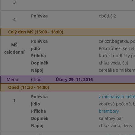
3
Polévka
oběd.č.2
4
Celý den MŠ (15:00 - 18:00)
Polévka
celozr.bagetka, po
MŠ
jídlo
Pol.drůbeží se zel
celodenní
Příloha
Kuřecí nudličky p
Doplněk
chlaz.voda, čaj
Nápoj
cereálie s mlékem,
Menu
Chod
Úterý 29. 11. 2016
Oběd (11:30 - 14:00)
Polévka
z míchaných lušt
1
jídlo
vepřová pečeně, 
Příloha
brambory
Doplněk
salátový bar
Nápoj
chlaz voda, džus