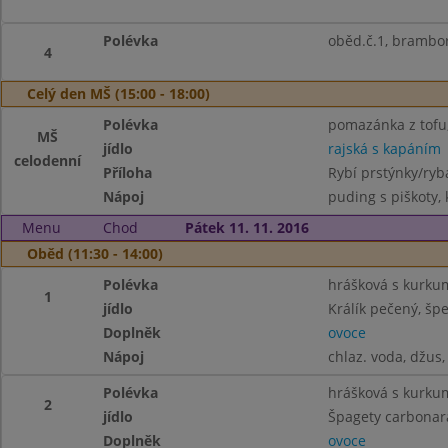
Polévka
oběd.č.1, brambo
4
Celý den MŠ (15:00 - 18:00)
Polévka
pomazánka z tofu, 
MŠ
jídlo
rajská s kapáním
celodenní
Příloha
Rybí prstýnky/ryb
Nápoj
puding s piškoty,
Menu
Chod
Pátek 11. 11. 2016
Oběd (11:30 - 14:00)
Polévka
hrášková s kurk
1
jídlo
Králík pečený, šp
Doplněk
ovoce
Nápoj
chlaz. voda, džus,
Polévka
hrášková s kurk
2
jídlo
Špagety carbonar
Doplněk
ovoce