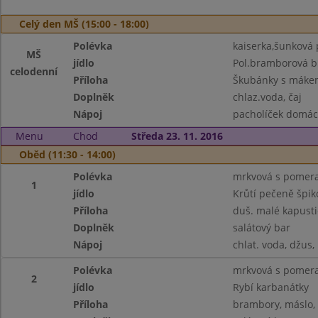
Celý den MŠ (15:00 - 18:00)
Polévka
kaiserka,šunková 
MŠ
jídlo
Pol.bramborová b
celodenní
Příloha
Škubánky s mákem
Doplněk
chlaz.voda, čaj
Nápoj
pacholíček domácí,
Menu
Chod
Středa 23. 11. 2016
Oběd (11:30 - 14:00)
Polévka
mrkvová s pomer
1
jídlo
Krůtí pečeně špik
Příloha
duš. malé kapust
Doplněk
salátový bar
Nápoj
chlat. voda, džus,
Polévka
mrkvová s pomer
2
jídlo
Rybí karbanátky
Příloha
brambory, máslo,