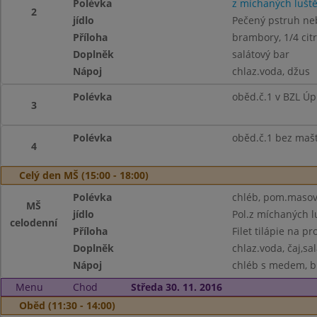
Polévka
z míchaných lušt
2
jídlo
Pečený pstruh neb
Příloha
brambory, 1/4 cit
Doplněk
salátový bar
Nápoj
chlaz.voda, džus
Polévka
oběd.č.1 v BZL Úp
3
Polévka
oběd.č.1 bez maš
4
Celý den MŠ (15:00 - 18:00)
Polévka
chléb, pom.masová
MŠ
jídlo
Pol.z míchaných l
celodenní
Příloha
Filet tilápie na p
Doplněk
chlaz.voda, čaj,sal
Nápoj
chléb s medem, bí
Menu
Chod
Středa 30. 11. 2016
Oběd (11:30 - 14:00)