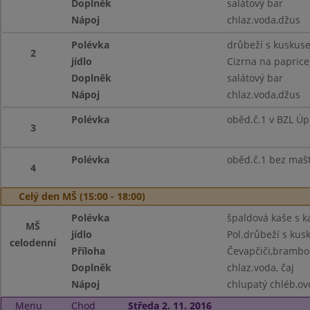
Doplněk
salátový bar
Nápoj
chlaz.voda,džus
Polévka
drůbeží s kuskus
2
jídlo
Cizrna na paprice,
Doplněk
salátový bar
Nápoj
chlaz.voda,džus
Polévka
oběd.č.1 v BZL Úp
3
Polévka
oběd.č.1 bez maš
4
Celý den MŠ (15:00 - 18:00)
Polévka
špaldová kaše s k
MŠ
jídlo
Pol.drůbeží s ku
celodenní
Příloha
Čevapčiči,brambor
Doplněk
chlaz.voda, čaj
Nápoj
chlupatý chléb,ovo
Menu
Chod
Středa 2. 11. 2016