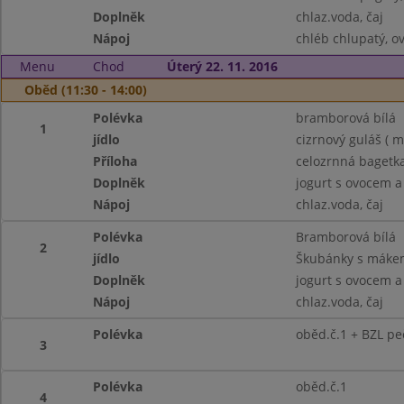
Doplněk
chlaz.voda, čaj
Nápoj
chléb chlupatý, ov
Menu
Chod
Úterý 22. 11. 2016
Oběd (11:30 - 14:00)
Polévka
bramborová bílá
1
jídlo
cizrnový guláš ( m
Příloha
celozrnná bagetk
Doplněk
jogurt s ovocem a
Nápoj
chlaz.voda, čaj
Polévka
Bramborová bílá
2
jídlo
Škubánky s mákem
Doplněk
jogurt s ovocem a
Nápoj
chlaz.voda, čaj
Polévka
oběd.č.1 + BZL pe
3
Polévka
oběd.č.1
4