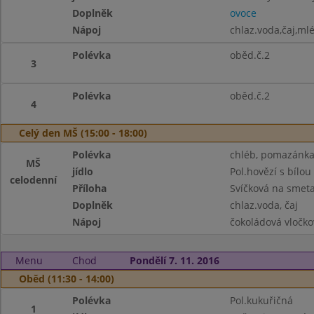
Doplněk
ovoce
Nápoj
chlaz.voda,čaj,ml
Polévka
oběd.č.2
3
Polévka
oběd.č.2
4
Celý den MŠ (15:00 - 18:00)
Polévka
chléb, pomazánka 
MŠ
jídlo
Pol.hovězí s bílou 
celodenní
Příloha
Svíčková na smeta
Doplněk
chlaz.voda, čaj
Nápoj
čokoládová vločko
Menu
Chod
Pondělí 7. 11. 2016
Oběd (11:30 - 14:00)
Polévka
Pol.kukuřičná
1