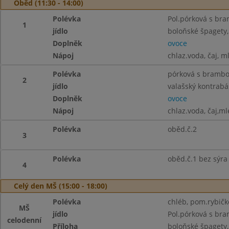
Oběd (11:30 - 14:00)
Polévka
Pol.pórková s br
1
jídlo
boloňské špagety, 
Doplněk
ovoce
Nápoj
chlaz.voda, čaj, m
Polévka
pórková s bramb
2
jídlo
valašský kontrabá
Doplněk
ovoce
Nápoj
chlaz.voda, čaj,ml
Polévka
oběd.č.2
3
Polévka
oběd.č.1 bez sýra
4
Celý den MŠ (15:00 - 18:00)
Polévka
chléb, pom.rybičko
MŠ
jídlo
Pol.pórková s br
celodenní
Příloha
boloňské špagety, 