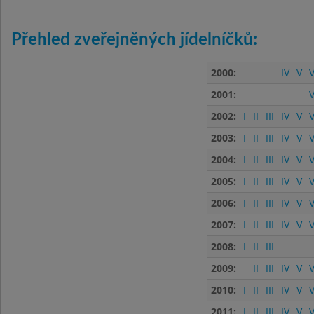
Přehled zveřejněných jídelníčků:
2000:
IV
V
V
2001:
V
2002:
I
II
III
IV
V
V
2003:
I
II
III
IV
V
V
2004:
I
II
III
IV
V
V
2005:
I
II
III
IV
V
V
2006:
I
II
III
IV
V
V
2007:
I
II
III
IV
V
V
2008:
I
II
III
2009:
II
III
IV
V
V
2010:
I
II
III
IV
V
V
2011:
I
II
III
IV
V
V