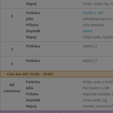
Nápoj
chlaz. voda, čaj, 
Polévka
hovězí s rýží
2
jídlo
květákové karí (s c
Příloha
rýže basmati
Doplněk
ovoce
Nápoj
chlaz.voda, čaj,ml
Polévka
oběd.č.2
3
Polévka
oběd.č.2
4
Celý den MŠ (15:00 - 18:00)
Polévka
chléb, pom.z krůt
MŠ
jídlo
Pol.hovězí s rýží
celodenní
Příloha
Koprová omáčka, 
Doplněk
chlaz.voda, čaj
Nápoj
domácí ovocná pře