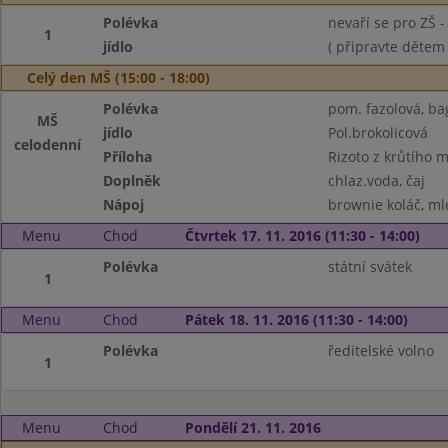
Polévka
nevaří se pro ZŠ 
1
jídlo
( připravte dětem
Celý den MŠ (15:00 - 18:00)
Polévka
pom. fazolová, bag
MŠ
jídlo
Pol.brokolicová
celodenní
Příloha
Rizoto z krůtího m
Doplněk
chlaz.voda, čaj
Nápoj
brownie koláč, mlé
Menu
Chod
Čtvrtek 17. 11. 2016 (11:30 - 14:00)
Polévka
státní svátek
1
Menu
Chod
Pátek 18. 11. 2016 (11:30 - 14:00)
Polévka
ředitelské volno
1
Menu
Chod
Pondělí 21. 11. 2016