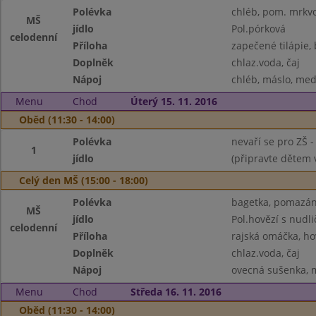
Polévka
chléb, pom. mrkvov
MŠ
jídlo
Pol.pórková
celodenní
Příloha
zapečené tilápie,
Doplněk
chlaz.voda, čaj
Nápoj
chléb, máslo, med,
Menu
Chod
Úterý 15. 11. 2016
Oběd (11:30 - 14:00)
Polévka
nevaří se pro ZŠ 
1
jídlo
(připravte dětem 
Celý den MŠ (15:00 - 18:00)
Polévka
bagetka, pomazánk
MŠ
jídlo
Pol.hovězí s nudl
celodenní
Příloha
rajská omáčka, ho
Doplněk
chlaz.voda, čaj
Nápoj
ovecná sušenka, m
Menu
Chod
Středa 16. 11. 2016
Oběd (11:30 - 14:00)