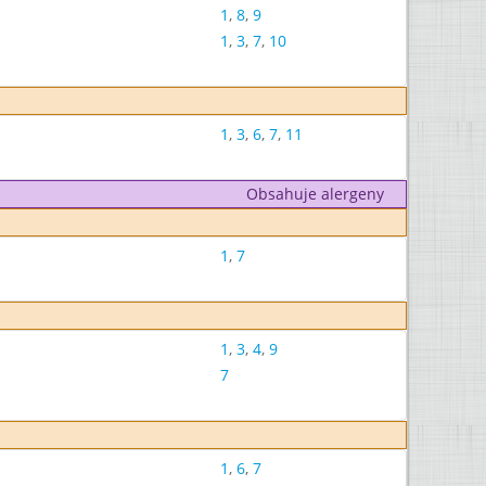
1
,
8
,
9
1
,
3
,
7
,
10
1
,
3
,
6
,
7
,
11
Obsahuje alergeny
1
,
7
1
,
3
,
4
,
9
7
1
,
6
,
7