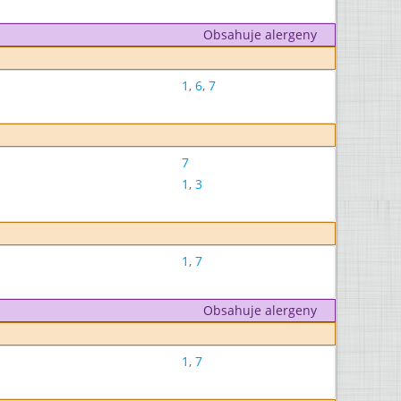
Obsahuje alergeny
1
,
6
,
7
7
1
,
3
1
,
7
Obsahuje alergeny
1
,
7