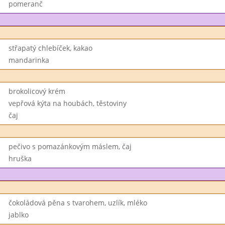
pomeranč
střapatý chlebíček, kakao
mandarinka
brokolicový krém
vepřová kýta na houbách, těstoviny
čaj
pečivo s pomazánkovým máslem, čaj
hruška
čokoládová pěna s tvarohem, uzlík, mléko
jablko