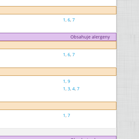
1
,
6
,
7
Obsahuje alergeny
1
,
6
,
7
1
,
9
1
,
3
,
4
,
7
1
,
7