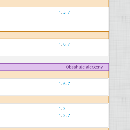
1
,
3
,
7
1
,
6
,
7
Obsahuje alergeny
1
,
6
,
7
1
,
3
1
,
3
,
7