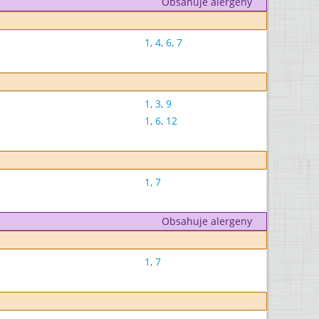
Obsahuje alergeny
1
,
4
,
6
,
7
1
,
3
,
9
1
,
6
,
12
1
,
7
Obsahuje alergeny
1
,
7