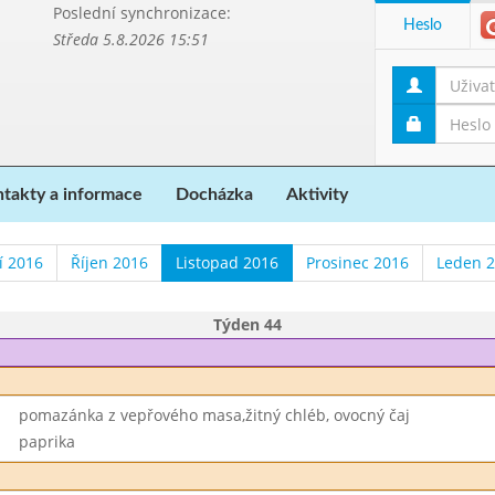
Poslední synchronizace:
Heslo
Středa 5.8.2026 15:51
takty a informace
Docházka
Aktivity
í 2016
Říjen 2016
Listopad 2016
Prosinec 2016
Leden 
Týden 44
pomazánka z vepřového masa,žitný chléb, ovocný čaj
paprika