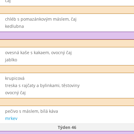
čaj
chléb s pomazánkovým máslem, čaj
kedlubna
ovesná kaše s kakaem, ovocný čaj
jablko
krupicová
treska s rajčaty a bylinkami, těstoviny
ovocný čaj
pečivo s máslem, bílá káva
mrkev
Týden 46