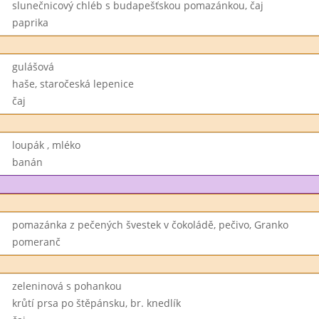
slunečnicový chléb s budapešťskou pomazánkou, čaj
paprika
gulášová
haše, staročeská lepenice
čaj
loupák , mléko
banán
pomazánka z pečených švestek v čokoládě, pečivo, Granko
pomeranč
zeleninová s pohankou
krůtí prsa po štěpánsku, br. knedlík