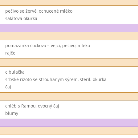
pečivo se žervé, ochucené mléko
salátová okurka
pomazánka čočková s vejci, pečivo, mléko
rajče
cibulačka
srbské rizoto se strouhaným sýrem, steril. okurka
čaj
chléb s Ramou, ovocný čaj
blumy