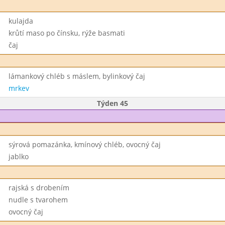
kulajda
krůtí maso po čínsku, rýže basmati
čaj
lámankový chléb s máslem, bylinkový čaj
mrkev
Týden 45
sýrová pomazánka, kmínový chléb, ovocný čaj
jablko
rajská s drobením
nudle s tvarohem
ovocný čaj