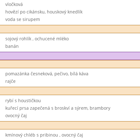
vločková
hovězí po cikánsku, houskový knedlík
voda se sirupem
sojový rohlík , ochucené mléko
banán
pomazánka česneková, pečivo, bílá káva
rajče
rybí s houstičkou
kuřecí prsa zapečená s broskví a sýrem, brambory
ovocný čaj
kmínový chléb s pribinou , ovocný čaj