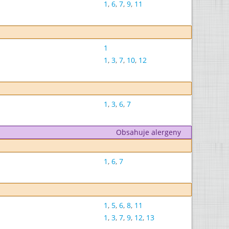
1
,
6
,
7
,
9
,
11
1
1
,
3
,
7
,
10
,
12
1
,
3
,
6
,
7
Obsahuje alergeny
1
,
6
,
7
1
,
5
,
6
,
8
,
11
1
,
3
,
7
,
9
,
12
,
13