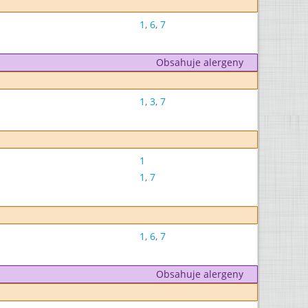
1
,
6
,
7
Obsahuje alergeny
1
,
3
,
7
1
1
,
7
1
,
6
,
7
Obsahuje alergeny