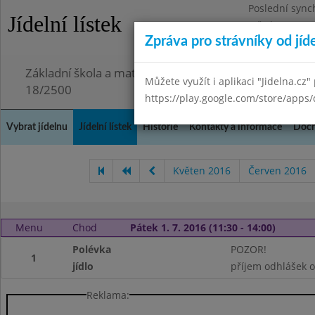
Poslední sync
Jídelní lístek
Středa 29.7.20
Zpráva pro strávníky od jíd
Omezení obje
Základní škola a mateřská škola Chmelnice, Praha 3,
Můžete využít i aplikaci "Jidelna.cz"
18/2500
https://play.google.com/store/apps/
Vybrat jídelnu
Jídelní lístek
Historie
Kontakty a informace
Doch
Květen 2016
Červen 2016
Menu
Chod
Pátek 1. 7. 2016 (11:30 - 14:00)
Polévka
POZOR!
1
jídlo
příjem odhlášek o
Reklama: