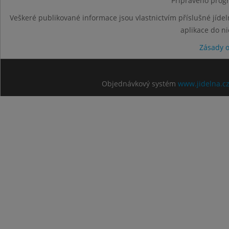
Připraveno progr
Veškeré publikované informace jsou vlastnictvím příslušné jídel
aplikace do n
Zásady 
Objednávkový systém
www.jidelna.c