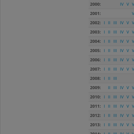
2000:
IV
V
V
2001:
V
2002:
I
II
III
IV
V
V
2003:
I
II
III
IV
V
V
2004:
I
II
III
IV
V
V
2005:
I
II
III
IV
V
V
2006:
I
II
III
IV
V
V
2007:
I
II
III
IV
V
V
2008:
I
II
III
2009:
II
III
IV
V
V
2010:
I
II
III
IV
V
V
2011:
I
II
III
IV
V
V
2012:
I
II
III
IV
V
V
2013:
I
II
III
IV
V
V
2014:
I
II
III
IV
V
V