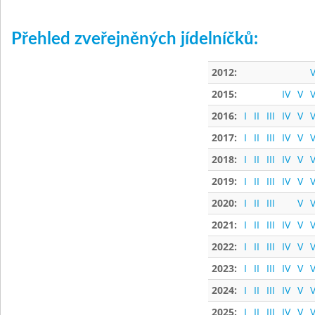
Přehled zveřejněných jídelníčků:
2012:
V
2015:
IV
V
V
2016:
I
II
III
IV
V
V
2017:
I
II
III
IV
V
V
2018:
I
II
III
IV
V
V
2019:
I
II
III
IV
V
V
2020:
I
II
III
V
V
2021:
I
II
III
IV
V
V
2022:
I
II
III
IV
V
V
2023:
I
II
III
IV
V
V
2024:
I
II
III
IV
V
V
2025:
I
II
III
IV
V
V