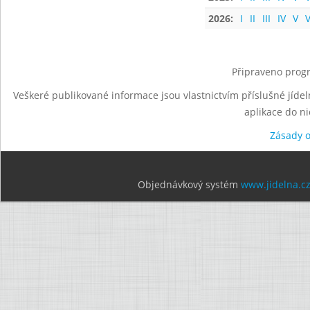
2026:
I
II
III
IV
V
V
Připraveno progr
Veškeré publikované informace jsou vlastnictvím příslušné jídel
aplikace do n
Zásady 
Objednávkový systém
www.jidelna.c