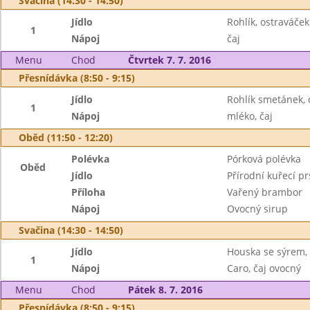
Svačina (14:30 - 14:50)
Jídlo
Rohlík, ostraváček
1
Nápoj
čaj
Menu
Chod
Čtvrtek 7. 7. 2016
Přesnídávka (8:50 - 9:15)
Jídlo
Rohlík smetánek, 
1
Nápoj
mléko, čaj
Oběd (11:50 - 12:20)
Polévka
Pórková polévka
Oběd
Jídlo
Přírodní kuřecí pr
Příloha
Vařený brambor
Nápoj
Ovocný sirup
Svačina (14:30 - 14:50)
Jídlo
Houska se sýrem, 
1
Nápoj
Caro, čaj ovocný
Menu
Chod
Pátek 8. 7. 2016
Přesnídávka (8:50 - 9:15)