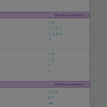
Obsahuje alergeny
1
,
9
1
,
3
,
4
,
7
1
,
3
,
7
,
9
7
1
,
9
1
,
9
1
7
Obsahuje alergeny
1
,
3
,
9
6
,
7
1d