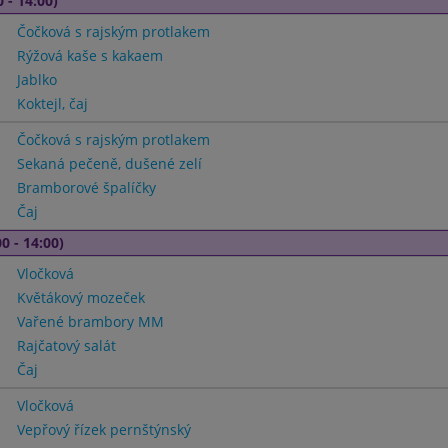
 - 14:00)
Čočková s rajským protlakem
Rýžová kaše s kakaem
Jablko
Koktejl, čaj
Čočková s rajským protlakem
Sekaná pečeně, dušené zelí
Bramborové špalíčky
Čaj
0 - 14:00)
Vločková
Květákový mozeček
Vařené brambory MM
Rajčatový salát
Čaj
Vločková
Vepřový řízek pernštýnský