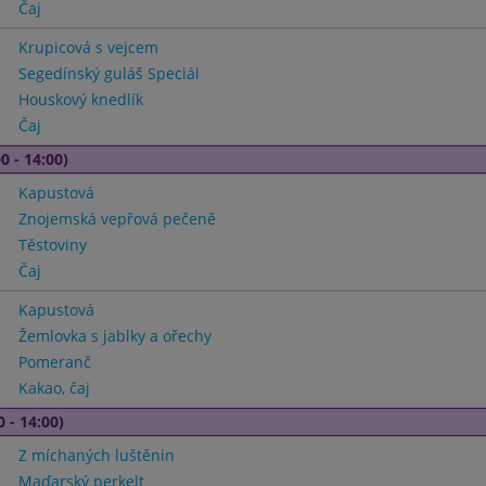
Čaj
Krupicová s vejcem
Segedínský guláš Speciál
Houskový knedlík
Čaj
0 - 14:00)
Kapustová
Znojemská vepřová pečeně
Těstoviny
Čaj
Kapustová
Žemlovka s jablky a ořechy
Pomeranč
Kakao, čaj
0 - 14:00)
Z míchaných luštěnin
Maďarský perkelt