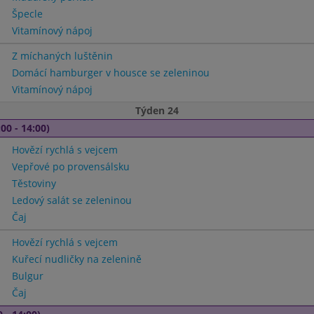
Špecle
Vitamínový nápoj
Z míchaných luštěnin
Domácí hamburger v housce se zeleninou
Vitamínový nápoj
Týden 24
00 - 14:00)
Hovězí rychlá s vejcem
Vepřové po provensálsku
Těstoviny
Ledový salát se zeleninou
Čaj
Hovězí rychlá s vejcem
Kuřecí nudličky na zelenině
Bulgur
Čaj