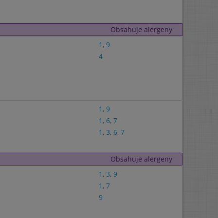
Obsahuje alergeny
1
,
9
4
1
,
9
1
,
6
,
7
1
,
3
,
6
,
7
Obsahuje alergeny
1
,
3
,
9
1
,
7
9