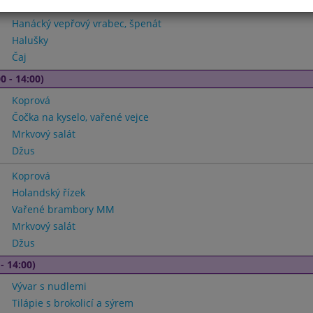
Fazolová
Hanácký vepřový vrabec, špenát
Halušky
Čaj
0 - 14:00)
Koprová
Čočka na kyselo, vařené vejce
Mrkvový salát
Džus
Koprová
Holandský řízek
Vařené brambory MM
Mrkvový salát
Džus
- 14:00)
Vývar s nudlemi
Tilápie s brokolicí a sýrem