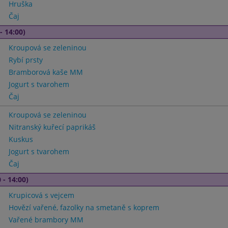
Hruška
Čaj
- 14:00)
Kroupová se zeleninou
Rybí prsty
Bramborová kaše MM
Jogurt s tvarohem
Čaj
Kroupová se zeleninou
Nitranský kuřecí paprikáš
Kuskus
Jogurt s tvarohem
Čaj
 - 14:00)
Krupicová s vejcem
Hovězí vařené, fazolky na smetaně s koprem
Vařené brambory MM