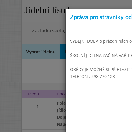
Jídelní lístek
Zpráva pro strávníky od 
Základní škola, Hradec Králové, Bezručova 
VÝDEJNÍ DOBA o prázdninách od
Vybrat jídelnu
Jídelní lístek
Historie
Kon
ŠKOLNÍ JÍDELNA ZAČÍNÁ VAŘIT
OBĚDY JE MOŽNÉ SI PŘIHLÁSIT 
Dube
TELEFON : 498 770 123
Menu
Chod
Středa 1. 6. 2016 (11:00
Polévka
1
Jídlo
Doplněk
Nápoj