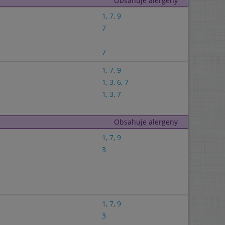
Obsahuje alergeny
1
,
7
,
9
7
7
1
,
7
,
9
1
,
3
,
6
,
7
1
,
3
,
7
Obsahuje alergeny
1
,
7
,
9
3
1
,
7
,
9
3