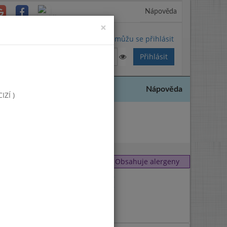
Nápověda
Close
×
Nemůžu se přihlásit
Nápověda
ZÍ )
 2016
Obsahuje alergeny
1
,
9
1
,
7