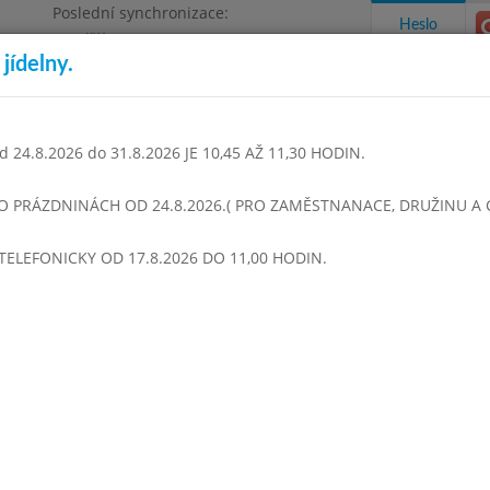
Poslední synchronizace:
Heslo
Pondělí 3.8.2026 9:06
jídelny.
Omezení objednávek
1468
 24.8.2026 do 31.8.2026 JE 10,45 AŽ 11,30 HODIN.
takty a informace
Docházka
Aktivity
 O PRÁZDNINÁCH OD 24.8.2026.( PRO ZAMĚSTNANACE, DRUŽINU A CI
TELEFONICKY OD 17.8.2026 DO 11,00 HODIN.
n 2016
Květen 2016
Červen 2016
Červenec 2016
Srpen
Týden 22
 - 14:00)
Fazolová
Bramborový guláš, chléb
Pomeranč
Čaj