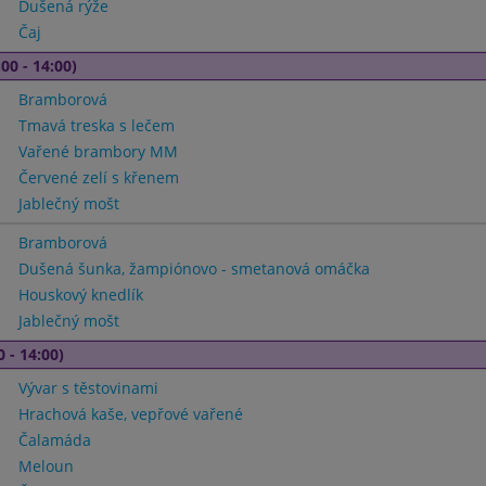
Dušená rýže
Čaj
00 - 14:00)
Bramborová
Tmavá treska s lečem
Vařené brambory MM
Červené zelí s křenem
Jablečný mošt
Bramborová
Dušená šunka, žampiónovo - smetanová omáčka
Houskový knedlík
Jablečný mošt
0 - 14:00)
Vývar s těstovinami
Hrachová kaše, vepřové vařené
Čalamáda
Meloun