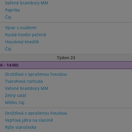
Vařené brambory MM
Paprika
Čaj
Vývar s nudlemi
Ruská hovězí pečeně
Houskový knedlík
Čaj
Týden 23
0 - 14:00)
Drožďová s opraženou houskou
Tvarohová rozhuda
Vařené brambory MM
Zelný salát
Mléko, čaj
Drožďová s opraženou houskou
Vepřová játra na slanině
Rýže staročeská