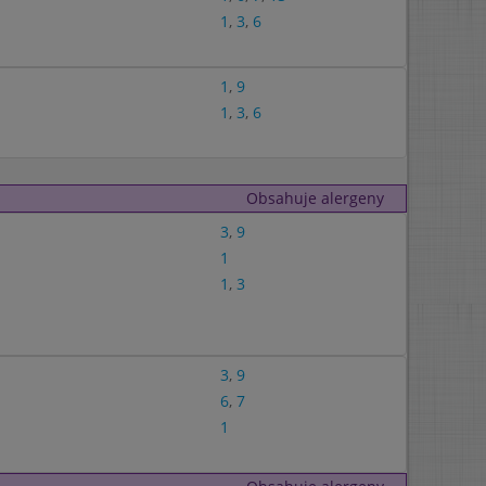
1
,
3
,
6
1
,
9
1
,
3
,
6
Obsahuje alergeny
3
,
9
1
1
,
3
3
,
9
6
,
7
1