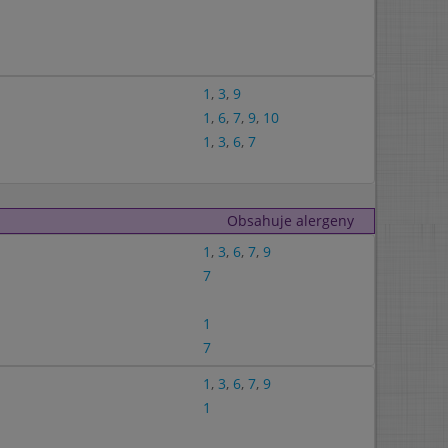
1
,
3
,
9
1
,
6
,
7
,
9
,
10
1
,
3
,
6
,
7
Obsahuje alergeny
1
,
3
,
6
,
7
,
9
7
1
7
1
,
3
,
6
,
7
,
9
1