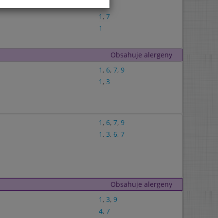
1
,
9
1
,
7
1
Obsahuje alergeny
1
,
6
,
7
,
9
1
,
3
1
,
6
,
7
,
9
1
,
3
,
6
,
7
Obsahuje alergeny
1
,
3
,
9
4
,
7