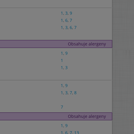
1
,
3
,
9
1
,
6
,
7
1
,
3
,
6
,
7
Obsahuje alergeny
1
,
9
1
1
,
3
1
,
9
1
,
3
,
7
,
8
7
Obsahuje alergeny
1
,
9
1
,
6
,
7
,
13