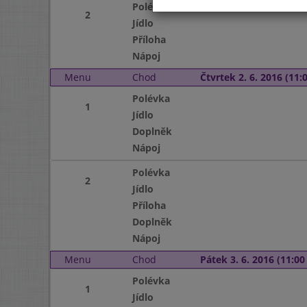
Polévka
2
Jídlo
Příloha
Nápoj
Menu
Chod
Čtvrtek 2. 6. 2016 (11:0
Polévka
1
Jídlo
Doplněk
Nápoj
Polévka
2
Jídlo
Příloha
Doplněk
Nápoj
Menu
Chod
Pátek 3. 6. 2016 (11:00 
Polévka
1
Jídlo