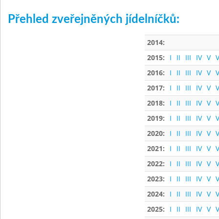
Přehled zveřejněných jídelníčků:
2014:
2015:
I
II
III
IV
V
V
2016:
I
II
III
IV
V
V
2017:
I
II
III
IV
V
V
2018:
I
II
III
IV
V
V
2019:
I
II
III
IV
V
V
2020:
I
II
III
IV
V
V
2021:
I
II
III
IV
V
V
2022:
I
II
III
IV
V
V
2023:
I
II
III
IV
V
V
2024:
I
II
III
IV
V
V
2025:
I
II
III
IV
V
V