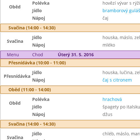
Polévka
hovězí vývar s rýž
Oběd
Jídlo
bramborový gulá
Nápoj
čaj
Svačina (14:00 - 14:30)
Jídlo
houska, máslo, ze
Svačina
Nápoj
mléko
Menu
Chod
Úterý 31. 5. 2016
Přesnídávka (10:00 - 11:00)
Jídlo
houska, lučina, ze
Přesnídávka
Nápoj
čaj s citronem
Oběd (11:00 - 14:00)
Polévka
hrachová
Oběd
Jídlo
špagety po italsk
Nápoj
džus
Svačina (14:00 - 14:30)
Jídlo
chléb, máslo, ma
Svačina