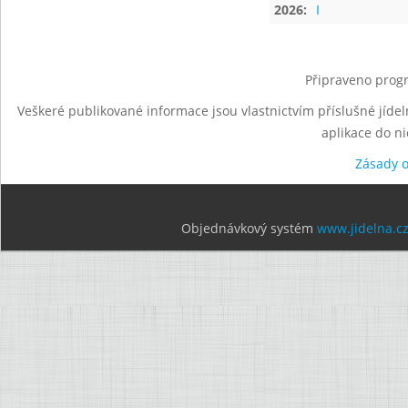
2026:
I
Připraveno progr
Veškeré publikované informace jsou vlastnictvím příslušné jídel
aplikace do n
Zásady 
Objednávkový systém
www.jidelna.c