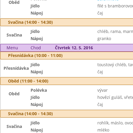
Oběd
Jídlo
filé s bramborovo
Nápoj
čaj
Svačina (14:00 - 14:30)
Jídlo
chléb, rama, mar
Svačina
Nápoj
granko
Menu
Chod
Čtvrtek 12. 5. 2016
Přesnídávka (10:00 - 11:00)
Jídlo
toustový chléb, ta
Přesnídávka
Nápoj
čaj
Oběd (11:00 - 14:00)
Polévka
vývar
Oběd
Jídlo
hovězí guláš, vře
Nápoj
čaj
Svačina (14:00 - 14:30)
Jídlo
rohlík, máslo, ovo
Svačina
Nápoj
mléko