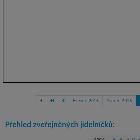
Březen 2016
Duben 2016
Přehled zveřejněných jídelníčků:
2004:
II
III
IV
V
V