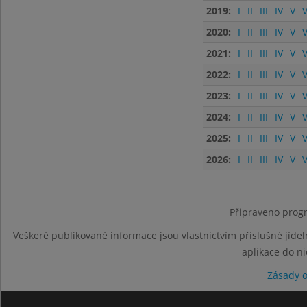
2019:
I
II
III
IV
V
V
2020:
I
II
III
IV
V
V
2021:
I
II
III
IV
V
V
2022:
I
II
III
IV
V
V
2023:
I
II
III
IV
V
V
2024:
I
II
III
IV
V
V
2025:
I
II
III
IV
V
V
2026:
I
II
III
IV
V
V
Připraveno progr
Veškeré publikované informace jsou vlastnictvím příslušné jídel
aplikace do n
Zásady 