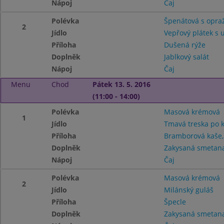
Nápoj
Čaj
Polévka
Špenátová s opra
2
Jídlo
Vepřový plátek s
Příloha
Dušená rýže
Doplněk
Jablkový salát
Nápoj
Čaj
Menu
Chod
Pátek 13. 5. 2016
(11:00 - 14:00)
Polévka
Masová krémová
1
Jídlo
Tmavá treska po 
Příloha
Bramborová kaše,
Doplněk
Zakysaná smetana 
Nápoj
Čaj
Polévka
Masová krémová
2
Jídlo
Milánský guláš
Příloha
Špecle
Doplněk
Zakysaná smetana 