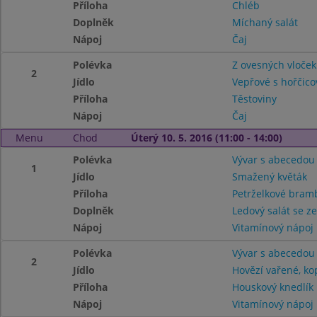
Příloha
Chléb
Doplněk
Míchaný salát
Nápoj
Čaj
Polévka
Z ovesných vloček
2
Jídlo
Vepřové s hořčic
Příloha
Těstoviny
Nápoj
Čaj
Menu
Chod
Úterý 10. 5. 2016 (11:00 - 14:00)
Polévka
Vývar s abecedou
1
Jídlo
Smažený květák
Příloha
Petrželkové bra
Doplněk
Ledový salát se z
Nápoj
Vitamínový nápoj
Polévka
Vývar s abecedou
2
Jídlo
Hovězí vařené, k
Příloha
Houskový knedlík
Nápoj
Vitamínový nápoj