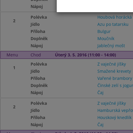
Nápoj
Jablečný mošt
Polévka
Houbová horácká
2
Jídlo
Azu po tatarsku
Příloha
Bulgur
Doplněk
Moučník
Nápoj
Jablečný mošt
Menu
Chod
Úterý 3. 5. 2016 (11:00 - 14:00)
Polévka
Z vaječné jíšky
1
Jídlo
Smažené krevety
Příloha
Vařené brambor
Doplněk
Čínské zelí s jogu
Nápoj
Čaj
Polévka
Z vaječné jíšky
2
Jídlo
Hamburská vepřov
Příloha
Houskový knedlík
Nápoj
Čaj