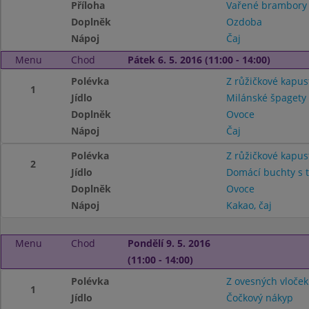
Příloha
Vařené brambory
Doplněk
Ozdoba
Nápoj
Čaj
Menu
Chod
Pátek 6. 5. 2016 (11:00 - 14:00)
Polévka
Z růžičkové kapus
1
Jídlo
Milánské špagety
Doplněk
Ovoce
Nápoj
Čaj
Polévka
Z růžičkové kapus
2
Jídlo
Domácí buchty s 
Doplněk
Ovoce
Nápoj
Kakao, čaj
Menu
Chod
Pondělí 9. 5. 2016
(11:00 - 14:00)
Polévka
Z ovesných vloček
1
Jídlo
Čočkový nákyp