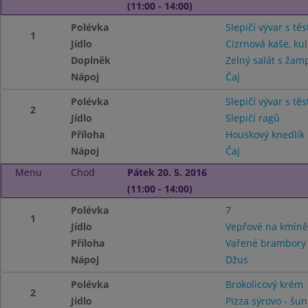
(11:00 - 14:00)
Polévka
Slepičí vývar s tě
1
Jídlo
Cizrnová kaše, ku
Doplněk
Zelný salát s žamp
Nápoj
Čaj
Polévka
Slepičí vývar s tě
2
Jídlo
Slepičí ragů
Příloha
Houskový knedlík
Nápoj
Čaj
Menu
Chod
Pátek 20. 5. 2016
(11:00 - 14:00)
Polévka
7
1
Jídlo
Vepřové na kmíně
Příloha
Vařené brambory
Nápoj
Džus
Polévka
Brokolicový krém
2
Jídlo
Pizza sýrovo - šu