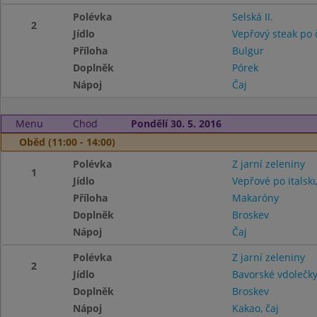
Polévka
Selská II.
2
Jídlo
Vepřový steak po 
Příloha
Bulgur
Doplněk
Pórek
Nápoj
Čaj
Menu
Chod
Pondělí 30. 5. 2016
Oběd (11:00 - 14:00)
Polévka
Z jarní zeleniny
1
Jídlo
Vepřové po italsk
Příloha
Makaróny
Doplněk
Broskev
Nápoj
Čaj
Polévka
Z jarní zeleniny
2
Jídlo
Bavorské vdolečk
Doplněk
Broskev
Nápoj
Kakao, čaj