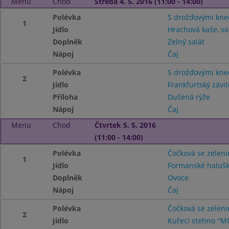
Menu
Chod
Středa 4. 5. 2016 (11:00 - 14:00)
Polévka
S drožďovými kne
1
Jídlo
Hrachová kaše, va
Doplněk
Zelný salát
Nápoj
Čaj
Polévka
S drožďovými kne
2
Jídlo
Frankfurtský závit
Příloha
Dušená rýže
Nápoj
Čaj
Menu
Chod
Čtvrtek 5. 5. 2016
(11:00 - 14:00)
Polévka
Čočková se zelen
1
Jídlo
Formanské halušky
Doplněk
Ovoce
Nápoj
Čaj
Polévka
Čočková se zelen
2
Jídlo
Kuřecí stehno "