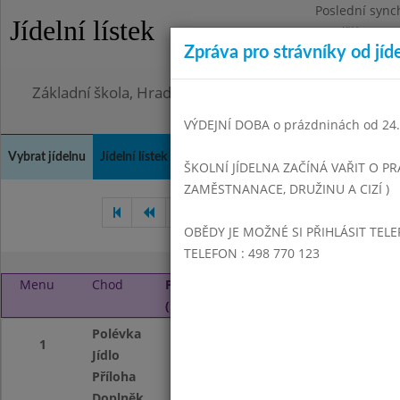
Poslední sync
Jídelní lístek
Pondělí 3.8.20
Zpráva pro strávníky od jíd
Omezení obje
Základní škola, Hradec Králové, Bezručova 1468
VÝDEJNÍ DOBA o prázdninách od 24.8
Vybrat jídelnu
Jídelní lístek
Historie
Kontakty a informace
Doch
ŠKOLNÍ JÍDELNA ZAČÍNÁ VAŘIT O PR
ZAMĚSTNANACE, DRUŽINU A CIZÍ )
Březen 2016
Duben 2016
OBĚDY JE MOŽNÉ SI PŘIHLÁSIT TELE
TELEFON : 498 770 123
Menu
Chod
Pondělí 2. 5. 2016
(11:00 - 14:00)
Polévka
Houbová horácká
1
Jídlo
Těstovinový salát
Příloha
Rohlik
Doplněk
Moučník