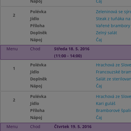
Nápoj
Čaj
Polévka
Zeleninová se sý
2
Jídlo
Steak z tuňáka na
Příloha
Vařené brambor
Doplněk
Zelný salát
Nápoj
Čaj
Menu
Chod
Středa 18. 5. 2016
(11:00 - 14:00)
Polévka
Hrachová ze Slov
1
Jídlo
Francouzské bra
Doplněk
Salát ze sterilova
Nápoj
Čaj
Polévka
Hrachová ze Slov
2
Jídlo
Kari guláš
Příloha
Bramborové špalí
Nápoj
Čaj
Menu
Chod
Čtvrtek 19. 5. 2016