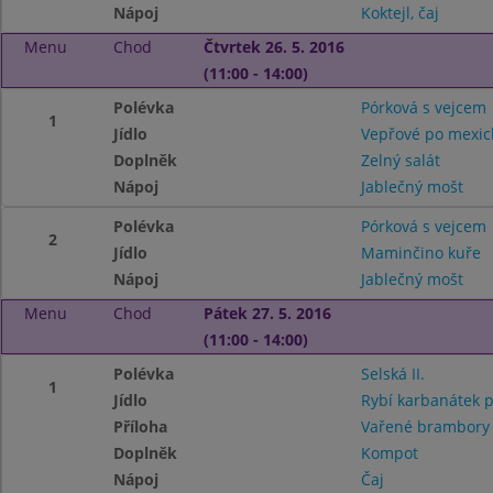
Nápoj
Koktejl, čaj
Menu
Chod
Čtvrtek 26. 5. 2016
(11:00 - 14:00)
Polévka
Pórková s vejcem
1
Jídlo
Vepřové po mexic
Doplněk
Zelný salát
Nápoj
Jablečný mošt
Polévka
Pórková s vejcem
2
Jídlo
Maminčino kuře
Nápoj
Jablečný mošt
Menu
Chod
Pátek 27. 5. 2016
(11:00 - 14:00)
Polévka
Selská II.
1
Jídlo
Rybí karbanátek 
Příloha
Vařené brambor
Doplněk
Kompot
Nápoj
Čaj