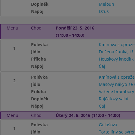
Doplněk
Meloun
Nápoj
Džus
Menu
Chod
Pondělí 23. 5. 2016
(11:00 - 14:00)
Polévka
Kmínová s opraž
1
Jídlo
Dušená šunka, kř
Příloha
Houskový knedlík
Nápoj
Čaj
Polévka
Kmínová s opraž
2
Jídlo
Masový nákyp se 
Příloha
Vařené brambor
Doplněk
Rajčatový salát
Nápoj
Čaj
Menu
Chod
Úterý 24. 5. 2016 (11:00 - 14:00)
Polévka
Gulášová
1
Jídlo
Tortellíny se sýr