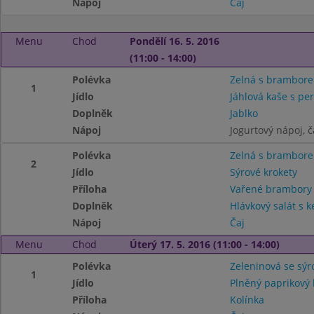
Nápoj
Čaj
Menu
Chod
Pondělí 16. 5. 2016
(11:00 - 14:00)
Polévka
Zelná s brambore
1
Jídlo
Jáhlová kaše s pe
Doplněk
Jablko
Nápoj
Jogurtový nápoj, č
Polévka
Zelná s brambore
2
Jídlo
Sýrové krokety
Příloha
Vařené brambor
Doplněk
Hlávkový salát s k
Nápoj
Čaj
Menu
Chod
Úterý 17. 5. 2016 (11:00 - 14:00)
Polévka
Zeleninová se sý
1
Jídlo
Plněný paprikový 
Příloha
Kolínka