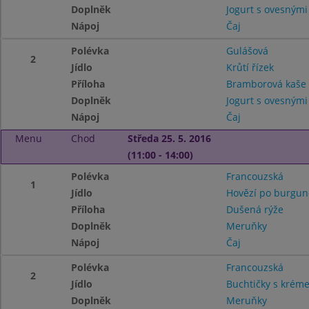
Doplněk
Jogurt s ovesnými
Nápoj
Čaj
Polévka
Gulášová
2
Jídlo
Krůtí řízek
Příloha
Bramborová kaš
Doplněk
Jogurt s ovesnými
Nápoj
Čaj
Menu
Chod
Středa 25. 5. 2016
(11:00 - 14:00)
Polévka
Francouzská
1
Jídlo
Hovězí po burgu
Příloha
Dušená rýže
Doplněk
Meruňky
Nápoj
Čaj
Polévka
Francouzská
2
Jídlo
Buchtičky s krém
Doplněk
Meruňky