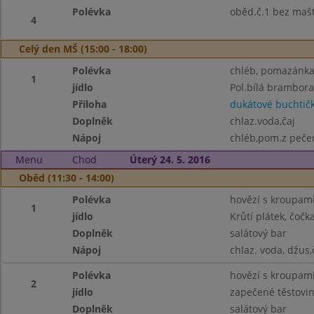
Polévka
oběd.č.1 bez maš
4
Celý den MŠ (15:00 - 18:00)
Polévka
chléb, pomazánka 
1
jídlo
Pol.bílá brambor
Příloha
dukátové buchtič
Doplněk
chlaz.voda,čaj
Nápoj
chléb,pom.z pečen
Menu
Chod
Úterý 24. 5. 2016
Oběd (11:30 - 14:00)
Polévka
hovězí s kroupam
1
jídlo
Krůtí plátek, čoč
Doplněk
salátový bar
Nápoj
chlaz. voda, džus,
Polévka
hovězí s kroupam
2
jídlo
zapečené těstoviny
Doplněk
salátový bar