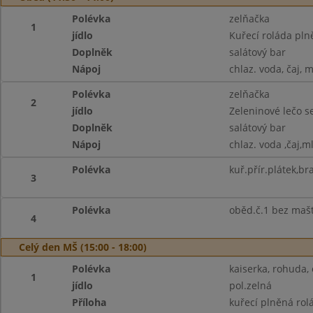
Polévka
zelňačka
1
jídlo
Kuřecí roláda pl
Doplněk
salátový bar
Nápoj
chlaz. voda, čaj, 
Polévka
zelňačka
2
jídlo
Zeleninové lečo 
Doplněk
salátový bar
Nápoj
chlaz. voda ,čaj,m
Polévka
kuř.přír.plátek,b
3
Polévka
oběd.č.1 bez maš
4
Celý den MŠ (15:00 - 18:00)
Polévka
kaiserka, rohuda, 
1
jídlo
pol.zelná
Příloha
kuřecí plněná rol