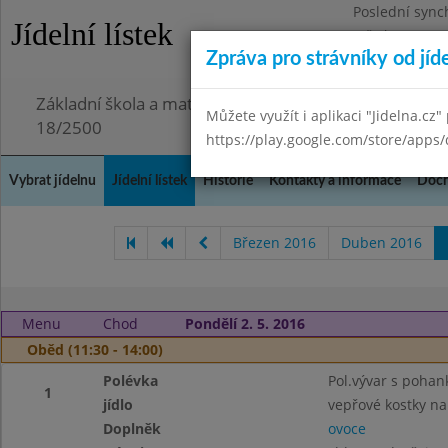
Poslední sync
Jídelní lístek
Středa 29.7.20
Zpráva pro strávníky od jíd
Omezení obje
Základní škola a mateřská škola Chmelnice, Praha 3,
Můžete využít i aplikaci "Jidelna.cz"
18/2500
https://play.google.com/store/apps/
Vybrat jídelnu
Jídelní lístek
Historie
Kontakty a informace
Doch
Březen 2016
Duben 2016
Menu
Chod
Pondělí 2. 5. 2016
Oběd (11:30 - 14:00)
Polévka
Pol.vývar s pohan
1
jídlo
vepřové kostky na
Doplněk
ovoce