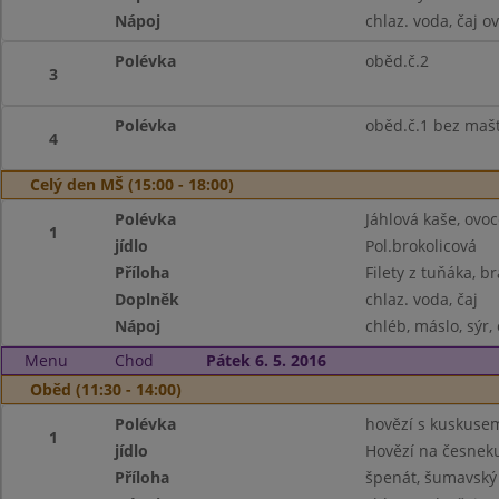
Nápoj
chlaz. voda, čaj o
Polévka
oběd.č.2
3
Polévka
oběd.č.1 bez maš
4
Celý den MŠ (15:00 - 18:00)
Polévka
Jáhlová kaše, ovoc
1
jídlo
Pol.brokolicová
Příloha
Filety z tuňáka, 
Doplněk
chlaz. voda, čaj
Nápoj
chléb, máslo, sýr,
Menu
Chod
Pátek 6. 5. 2016
Oběd (11:30 - 14:00)
Polévka
hovězí s kuskuse
1
jídlo
Hovězí na česnek
Příloha
špenát, šumavský