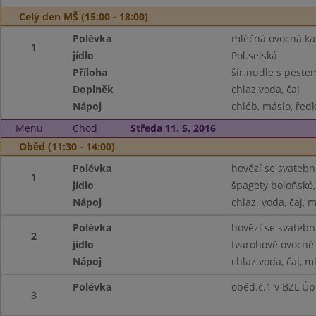
Celý den MŠ (15:00 - 18:00)
Polévka
mléčná ovocná kaš
1
jídlo
Pol.selská
Příloha
šir.nudle s pest
Doplněk
chlaz.voda, čaj
Nápoj
chléb, máslo, ředk
Menu
Chod
Středa 11. 5. 2016
Oběd (11:30 - 14:00)
Polévka
hovězí se svatebn
1
jídlo
špagety boloňské, 
Nápoj
chlaz. voda, čaj, 
Polévka
hovězí se svatebn
2
jídlo
tvarohové ovocné 
Nápoj
chlaz.voda, čaj, m
Polévka
oběd.č.1 v BZL Úp
3