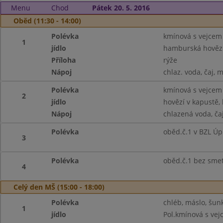
Menu
Chod
Pátek 20. 5. 2016
Oběd (11:30 - 14:00)
Polévka
kmínová s vejcem
1
jídlo
hamburská hovězí
Příloha
rýže
Nápoj
chlaz. voda, čaj, 
Polévka
kmínová s vejcem
2
jídlo
hovězí v kapustě,
Nápoj
chlazená voda, ča
Polévka
oběd.č.1 v BZL Úp
3
Polévka
oběd.č.1 bez sme
4
Celý den MŠ (15:00 - 18:00)
Polévka
chléb, máslo, šunk
1
jídlo
Pol.kmínová s ve