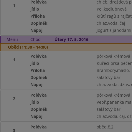
Polévka
chléb, drožďová p
1
jídlo
Pol.kedlubnová
Příloha
krůtí ragů s rajča
Doplněk
chlaz.voda, čaj
Nápoj
jogurt s jahodami
Menu
Chod
Úterý 17. 5. 2016
Oběd (11:30 - 14:00)
Polévka
pórková krémová
1
jídlo
Kuřecí prsa pečen
Příloha
Brambory,máslo.
Doplněk
salátový bar
Nápoj
chlaz.voda, džus, 
Polévka
pórková krémová
2
jídlo
Vepř.panenka mari
Doplněk
salátový bar
Nápoj
chlaz,voda, čaj, d
Polévka
oběd.č.2
3