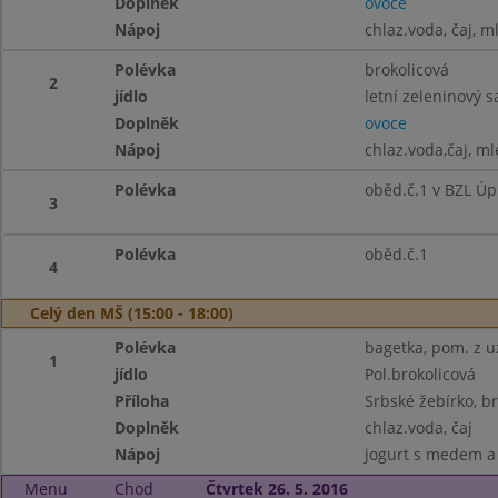
Doplněk
ovoce
Nápoj
chlaz.voda, čaj, m
Polévka
brokolicová
2
jídlo
letní zeleninový s
Doplněk
ovoce
Nápoj
chlaz.voda,čaj, ml
Polévka
oběd.č.1 v BZL Úp
3
Polévka
oběd.č.1
4
Celý den MŠ (15:00 - 18:00)
Polévka
bagetka, pom. z uz
1
jídlo
Pol.brokolicová
Příloha
Srbské žebírko, 
Doplněk
chlaz.voda, čaj
Nápoj
jogurt s medem a 
Menu
Chod
Čtvrtek 26. 5. 2016