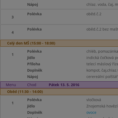
Nápoj
chlaz. voda, čaj, 
Polévka
oběd.č.2
3
Polévka
oběd.č.2 bez maš
4
Celý den MŠ (15:00 - 18:00)
Polévka
chléb, pomazánka 
1
jídlo
indická čočková p
Příloha
telecí máslový ří
Doplněk
kompot, čaj,chlaz
Nápoj
cerereální polštář
Menu
Chod
Pátek 13. 5. 2016
Oběd (11:30 - 14:00)
Polévka
vločková
1
jídlo
Znojemská hovězí
Doplněk
ovoce