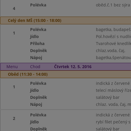
Polévka
oběd.č.1 bez sýra
4
Celý den MŠ (15:00 - 18:00)
Polévka
bagetka, budapešt,
1
jídlo
Pol.hovězí s nudl
Příloha
Tvarohové knedlík
Doplněk
chlaz.voda, čaj,
Nápoj
bagetka,špenátová
Menu
Chod
Čtvrtek 12. 5. 2016
Oběd (11:30 - 14:00)
Polévka
indická z červené
1
jídlo
telecí máslový ří
Doplněk
salátový bar
Nápoj
chlaz. voda, čaj, 
Polévka
indická z červené
2
jídlo
rybí filet pečený 
Doplněk
salátový bar