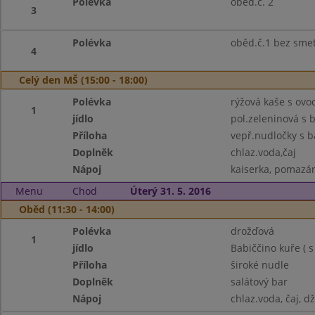
Polévka
oběd.č. 2
3
Polévka
oběd.č.1 bez sme
4
Celý den MŠ (15:00 - 18:00)
Polévka
rýžová kaše s ovo
1
jídlo
pol.zeleninová s
Příloha
vepř.nudločky s b
Doplněk
chlaz.voda,čaj
Nápoj
kaiserka, pomazánk
Menu
Chod
Úterý 31. 5. 2016
Oběd (11:30 - 14:00)
Polévka
drožďová
1
jídlo
Babiččino kuře ( 
Příloha
široké nudle
Doplněk
salátový bar
Nápoj
chlaz.voda, čaj, d