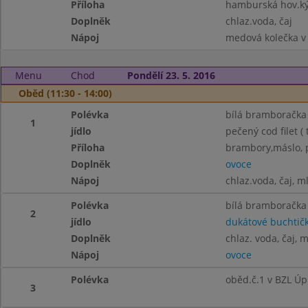
Příloha
hamburská hov.ký
Doplněk
chlaz.voda, čaj
Nápoj
medová kolečka v m
Menu
Chod
Pondělí 23. 5. 2016
Oběd (11:30 - 14:00)
Polévka
bílá bramboračka
1
jídlo
pečený cod filet ( 
Příloha
brambory,máslo, p
Doplněk
ovoce
Nápoj
chlaz.voda, čaj, m
Polévka
bílá bramboračka
2
jídlo
dukátové buchtič
Doplněk
chlaz. voda, čaj, 
Nápoj
ovoce
Polévka
oběd.č.1 v BZL Úp
3