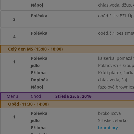
Nápoj
chlaz.voda, džus, 
Polévka
oběd.č.1 v BZL Úp
3
Polévka
oběd.č.1 bez sme
4
Celý den MŠ (15:00 - 18:00)
Polévka
kaiserka, pomazánk
1
jídlo
Pol.hovězí s krou
Příloha
Krůtí plátek, čoč
Doplněk
chlaz.voda, čaj
Nápoj
fazolové brownies,
Menu
Chod
Středa 25. 5. 2016
Oběd (11:30 - 14:00)
Polévka
brokolicová
1
jídlo
Srbské žebírko
Příloha
brambory