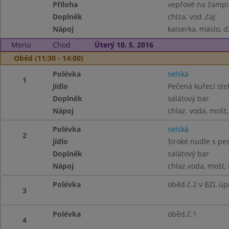
Příloha
vepřové na žampi
Doplněk
chlza. vod ,čaj
Nápoj
kaiserka, máslo, d
Menu
Chod
Úterý 10. 5. 2016
Oběd (11:30 - 14:00)
Polévka
selská
1
jídlo
Pečená kuřecí ste
Doplněk
salátový bar
Nápoj
chlaz. voda, mošt,
Polévka
selská
2
jídlo
široké nudle s p
Doplněk
salátový bar
Nápoj
chlaz.voda, mošt, 
Polévka
oběd.č.2 v BZL úp
3
Polévka
oběd.č.1
4