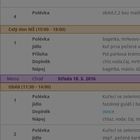
Polévka
oběd.č.2 bez maš
4
Celý den MŠ (15:00 - 18:00)
Polévka
bagetka, mrkvovo-
1
jídlo
kuř.prsa pečená v
Příloha
Pol.pórková krém
Doplněk
chlz.voda,čaj, mrk
Nápoj
bagetka, máslo, d
Menu
Chod
Středa 18. 5. 2016
Oběd (11:30 - 14:00)
Polévka
Kuřecí se zelenin
1
jídlo
fazolový guláš ( b
Doplněk
ovoce
Nápoj
chlaz, voda, čaj, 
Polévka
Kuřecí se zelenin
2
jídlo
Vepř. pečené karé