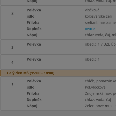
Nápoj
chlaz. voda, čaj, 
Polévka
vločková
2
jídlo
kološvárské zelí
Příloha
/zelí,ml.maso,sme
Doplněk
ovoce
Nápoj
chlaz.voda, čaj, m
Polévka
oběd.č.1 v BZL Úp
3
Polévka
oběd.č.1
4
Celý den MŠ (15:00 - 18:00)
Polévka
chléb, pomazánka 
1
jídlo
Pol.vločková
Příloha
Znojemská hov. p
Doplněk
chlaz. voda, čaj
Nápoj
Zeleninové musli 