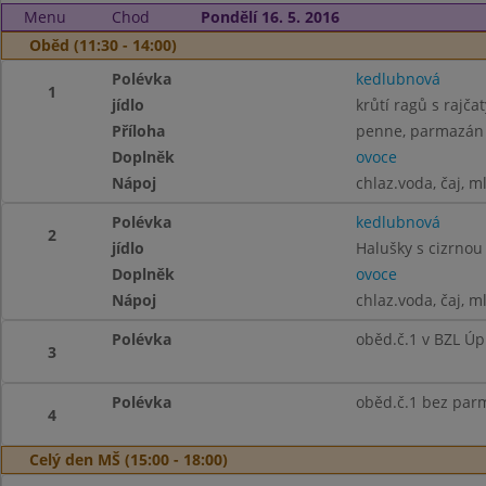
Menu
Chod
Pondělí 16. 5. 2016
Oběd (11:30 - 14:00)
Polévka
kedlubnová
1
jídlo
krůtí ragů s rajčat
Příloha
penne, parmazán
Doplněk
ovoce
Nápoj
chlaz.voda, čaj, m
Polévka
kedlubnová
2
jídlo
Halušky s cizrnou
Doplněk
ovoce
Nápoj
chlaz.voda, čaj, m
Polévka
oběd.č.1 v BZL Úp
3
Polévka
oběd.č.1 bez pa
4
Celý den MŠ (15:00 - 18:00)