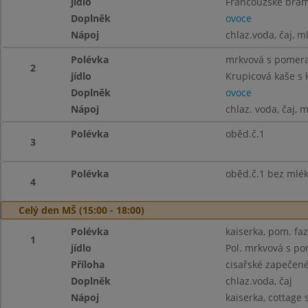
jídlo
Francouzské bram
Doplněk
ovoce
Nápoj
chlaz.voda, čaj, m
Polévka
mrkvová s pomer
2
jídlo
Krupicová kaše s 
Doplněk
ovoce
Nápoj
chlaz. voda, čaj, 
Polévka
oběd.č.1
3
Polévka
oběd.č.1 bez mlé
4
Celý den MŠ (15:00 - 18:00)
Polévka
kaiserka, pom. faz
1
jídlo
Pol. mrkvová s p
Příloha
cisařské zapečen
Doplněk
chlaz.voda, čaj
Nápoj
kaiserka, cottage 