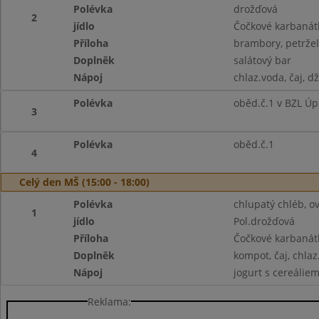
Polévka
drožďová
2
jídlo
Čočkové karbanát
Příloha
brambory, petržel
Doplněk
salátový bar
Nápoj
chlaz.voda, čaj, d
Polévka
oběd.č.1 v BZL Úp
3
Polévka
oběd.č.1
4
Celý den MŠ (15:00 - 18:00)
Polévka
chlupatý chléb, ov
1
jídlo
Pol.drožďová
Příloha
Čočkové karbanátk
Doplněk
kompot, čaj, chlaz
Nápoj
jogurt s cereáliemi
Reklama: