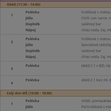
Oběd (11:30 - 14:00)
Polévka
hrášková s mátou
1
jídlo
Chilli con carne, r
Doplněk
salátový bar
Nápoj
chlaz.voda, čaj, m
Polévka
hrášková s mátou
2
jídlo
špenátové taštičky
Doplněk
salátový bar
Nápoj
chlaz.voda, čaj, m
Polévka
oběd.č.1 v BZL Úp
3
Polévka
oběd.č.1 bez ml. b
4
Celý den MŠ (15:00 - 18:00)
Polévka
chléb, pomazánka 
1
jídlo
Pol.hrášková s m