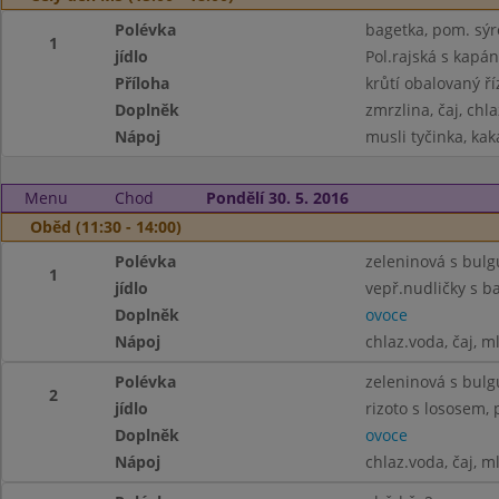
Polévka
bagetka, pom. sýro
1
jídlo
Pol.rajská s kapá
Příloha
krůtí obalovaný ří
Doplněk
zmrzlina, čaj, chl
Nápoj
musli tyčinka, kak
Menu
Chod
Pondělí 30. 5. 2016
Oběd (11:30 - 14:00)
Polévka
zeleninová s bul
1
jídlo
vepř.nudličky s b
Doplněk
ovoce
Nápoj
chlaz.voda, čaj, m
Polévka
zeleninová s bul
2
jídlo
rizoto s lososem,
Doplněk
ovoce
Nápoj
chlaz.voda, čaj, m