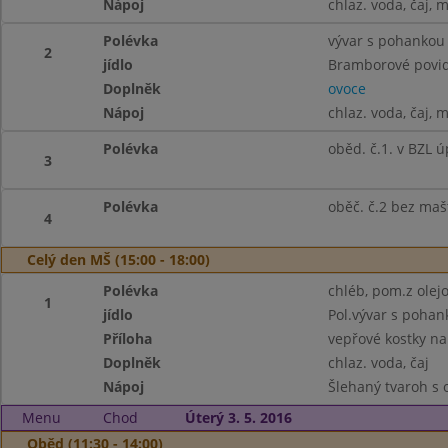
Nápoj
chlaz. voda, čaj, 
Polévka
vývar s pohankou
2
jídlo
Bramborové povidl
Doplněk
ovoce
Nápoj
chlaz. voda, čaj, 
Polévka
oběd. č.1. v BZL 
3
Polévka
oběč. č.2 bez maš
4
Celý den MŠ (15:00 - 18:00)
Polévka
chléb, pom.z olej
1
jídlo
Pol.vývar s pohan
Příloha
vepřové kostky na
Doplněk
chlaz. voda, čaj
Nápoj
Šlehaný tvaroh s o
Menu
Chod
Úterý 3. 5. 2016
Oběd (11:30 - 14:00)