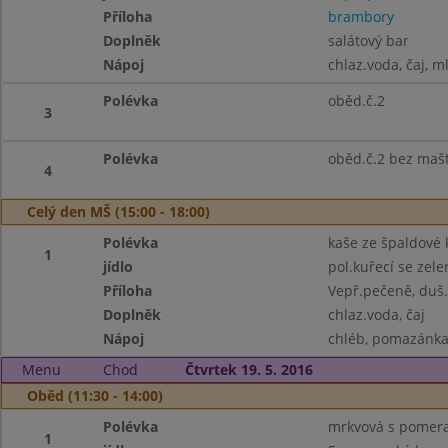
Příloha
brambory
Doplněk
salátový bar
Nápoj
chlaz.voda, čaj, m
Polévka
oběd.č.2
3
Polévka
oběd.č.2 bez maš
4
Celý den MŠ (15:00 - 18:00)
Polévka
kaše ze špaldové k
1
jídlo
pol.kuřecí se zel
Příloha
Vepř.pečeně, duš
Doplněk
chlaz.voda, čaj
Nápoj
chléb, pomazánka 
Menu
Chod
Čtvrtek 19. 5. 2016
Oběd (11:30 - 14:00)
Polévka
mrkvová s pomer
1