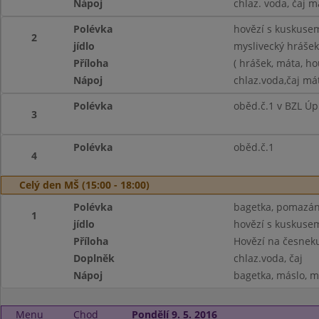
Nápoj
chlaz. voda, čaj m
Polévka
hovězí s kuskuse
2
jídlo
myslivecký hrášek,
Příloha
( hrášek, máta, h
Nápoj
chlaz.voda,čaj má
Polévka
oběd.č.1 v BZL Úp
3
Polévka
oběd.č.1
4
Celý den MŠ (15:00 - 18:00)
Polévka
bagetka, pomazánk
1
jídlo
hovězí s kuskuse
Příloha
Hovězí na česneku
Doplněk
chlaz.voda, čaj
Nápoj
bagetka, máslo, m
Menu
Chod
Pondělí 9. 5. 2016