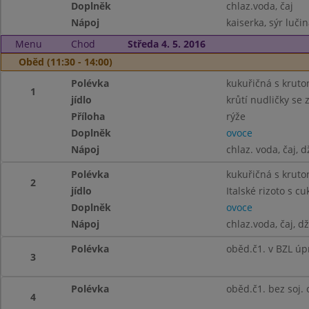
Doplněk
chlaz.voda, čaj
Nápoj
kaiserka, sýr luči
Menu
Chod
Středa 4. 5. 2016
Oběd (11:30 - 14:00)
Polévka
kukuřičná s kruto
1
jídlo
krůtí nudličky se
Příloha
rýže
Doplněk
ovoce
Nápoj
chlaz. voda, čaj, 
Polévka
kukuřičná s kruto
2
jídlo
Italské rizoto s 
Doplněk
ovoce
Nápoj
chlaz.voda, čaj, d
Polévka
oběd.č1. v BZL úp
3
Polévka
oběd.č1. bez soj.
4