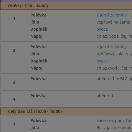
Oběd (11:30 - 14:00)
Polévka
z jarní zeleniny
1
jídlo
vepřové na žampi
Doplněk
ovoce
Nápoj
chlaz. voda, čaj, 
Polévka
z jarní zeleniny
2
jídlo
tuňákový salát s 
Doplněk
ovoce
Nápoj
chlaz.cvoda, čaj, 
Polévka
oběd.č. 1. v BLZ 
3
Polévka
oběd.č.1
4
Celý den MŠ (15:00 - 18:00)
Polévka
kaiserka, pom. tuň
1
jídlo
Pol.z jarní zelenin