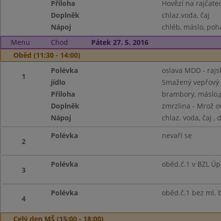
Příloha
Hovězí na rajčatec
Doplněk
chlaz.voda, čaj
Nápoj
chléb, máslo, poh
Menu
Chod
Pátek 27. 5. 2016
Oběd (11:30 - 14:00)
Polévka
oslava MDD - rajs
1
jídlo
Smažený vepřový ř
Příloha
brambory, máslo,
Doplněk
zmrzlina - Mrož o
Nápoj
chlaz. voda, čaj , 
Polévka
nevaří se
2
Polévka
oběd.č.1 v BZL Úp
3
Polévka
oběd.č.1 bez ml. b
4
Celý den MŠ (15:00 - 18:00)