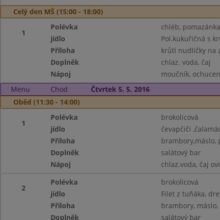
Celý den MŠ (15:00 - 18:00)
Polévka
chléb, pomazánka 
1
jídlo
Pol.kukuřičná s k
Příloha
krůtí nudličky na 
Doplněk
chlaz. voda, čaj
Nápoj
moučník, ochucené
Menu
Chod
Čtvrtek 5. 5. 2016
Oběd (11:30 - 14:00)
Polévka
brokolicová
1
jídlo
čevapčiči ,čalamá
Příloha
brambory,máslo, 
Doplněk
salátový bar
Nápoj
chlaz.voda, čaj o
Polévka
brokolicová
2
jídlo
Filet z tuňáka, dr
Příloha
brambory, máslo, 
Doplněk
salátový bar