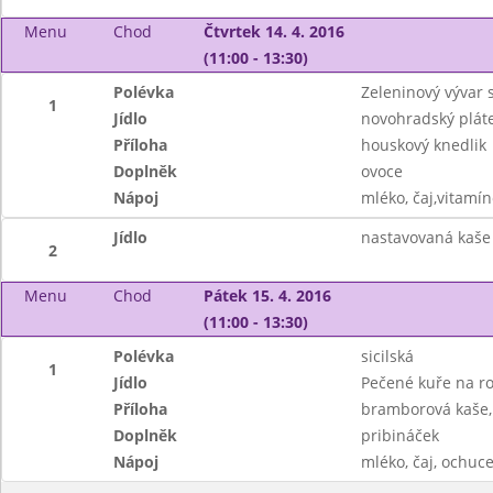
Menu
Chod
Čtvrtek 14. 4. 2016
(11:00 - 13:30)
Polévka
Zeleninový vývar 
1
Jídlo
novohradský plát
Příloha
houskový knedlik
Doplněk
ovoce
Nápoj
mléko, čaj,vitamín
Jídlo
nastavovaná kaše 
2
Menu
Chod
Pátek 15. 4. 2016
(11:00 - 13:30)
Polévka
sicilská
1
Jídlo
Pečené kuře na r
Příloha
bramborová kaše, 
Doplněk
pribináček
Nápoj
mléko, čaj, ochuc