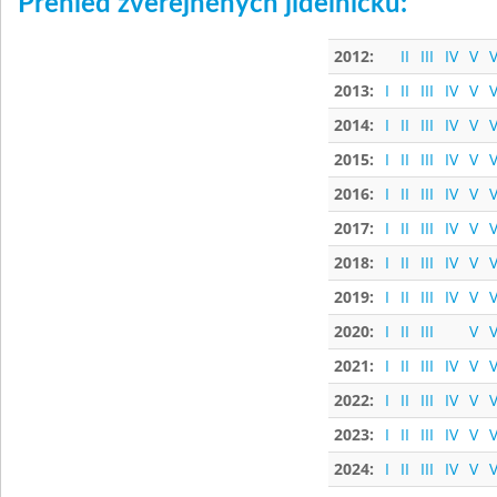
Přehled zveřejněných jídelníčků:
2012:
II
III
IV
V
V
2013:
I
II
III
IV
V
V
2014:
I
II
III
IV
V
V
2015:
I
II
III
IV
V
V
2016:
I
II
III
IV
V
V
2017:
I
II
III
IV
V
V
2018:
I
II
III
IV
V
V
2019:
I
II
III
IV
V
V
2020:
I
II
III
V
V
2021:
I
II
III
IV
V
V
2022:
I
II
III
IV
V
V
2023:
I
II
III
IV
V
V
2024:
I
II
III
IV
V
V