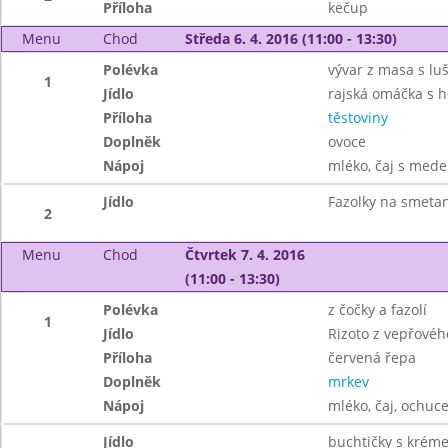
Příloha
kečup
Menu
Chod
Středa 6. 4. 2016 (11:00 - 13:30)
Polévka
vývar z masa s lu
1
Jídlo
rajská omáčka s
Příloha
těstoviny
Doplněk
ovoce
Nápoj
mléko, čaj s mede
Jídlo
Fazolky na smeta
2
Menu
Chod
Čtvrtek 7. 4. 2016
(11:00 - 13:30)
Polévka
z čočky a fazolí
1
Jídlo
Rizoto z vepřové
Příloha
červená řepa
Doplněk
mrkev
Nápoj
mléko, čaj, ochuc
Jídlo
buchtičky s krém