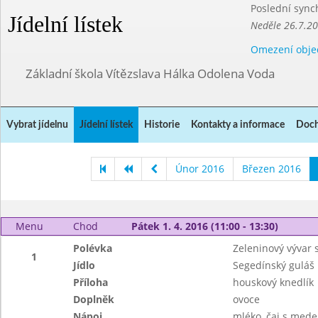
Poslední sync
Jídelní lístek
Neděle 26.7.2
Omezení obje
Základní škola Vítězslava Hálka Odolena Voda
Vybrat jídelnu
Jídelní lístek
Historie
Kontakty a informace
Doch
Únor 2016
Březen 2016
Menu
Chod
Pátek 1. 4. 2016 (11:00 - 13:30)
Polévka
Zeleninový vývar 
1
Jídlo
Segedínský guláš
Příloha
houskový knedlík
Doplněk
ovoce
Nápoj
mléko, čaj s mede