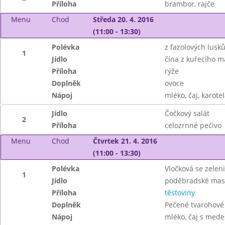
Příloha
brambor, rajče
Menu
Chod
Středa 20. 4. 2016
(11:00 - 13:30)
Polévka
z fazolových lusk
1
Jídlo
čína z kuřecího m
Příloha
rýže
Doplněk
ovoce
Nápoj
mléko, čaj, karotel
Jídlo
Čočkový salát
2
Příloha
celozrnné pečivo
Menu
Chod
Čtvrtek 21. 4. 2016
(11:00 - 13:30)
Polévka
Vločková se zelen
1
Jídlo
poděbradské mas
Příloha
těstoviny
Doplněk
Pečené tvarohové
Nápoj
mléko, čaj s mede