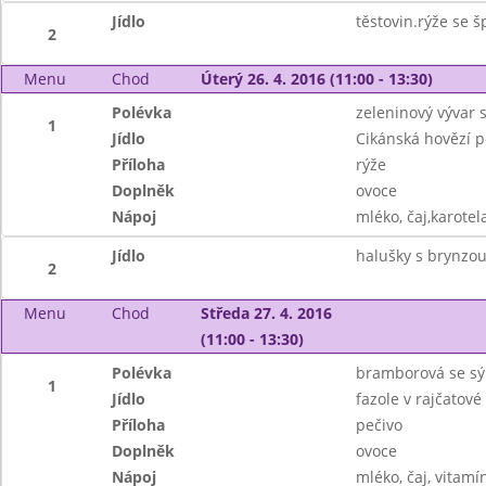
Jídlo
těstovin.rýže se
2
Menu
Chod
Úterý 26. 4. 2016 (11:00 - 13:30)
Polévka
zeleninový vývar 
1
Jídlo
Cikánská hovězí 
Příloha
rýže
Doplněk
ovoce
Nápoj
mléko, čaj,karotel
Jídlo
halušky s brynzo
2
Menu
Chod
Středa 27. 4. 2016
(11:00 - 13:30)
Polévka
bramborová se s
1
Jídlo
fazole v rajčatov
Příloha
pečivo
Doplněk
ovoce
Nápoj
mléko, čaj, vitamí