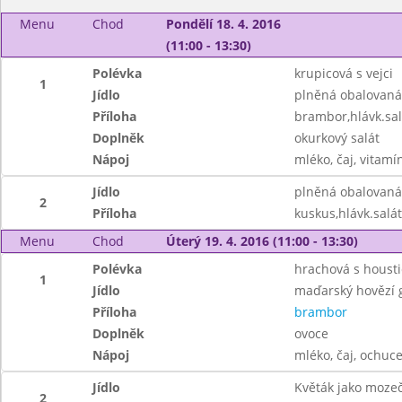
Menu
Chod
Pondělí 18. 4. 2016
(11:00 - 13:30)
Polévka
krupicová s vejci
1
Jídlo
plněná obalovaná
Příloha
brambor,hlávk.sal
Doplněk
okurkový salát
Nápoj
mléko, čaj, vitamí
Jídlo
plněná obalovaná
2
Příloha
kuskus,hlávk.salát
Menu
Chod
Úterý 19. 4. 2016 (11:00 - 13:30)
Polévka
hrachová s houst
1
Jídlo
maďarský hovězí 
Příloha
brambor
Doplněk
ovoce
Nápoj
mléko, čaj, ochuc
Jídlo
Květák jako moze
2