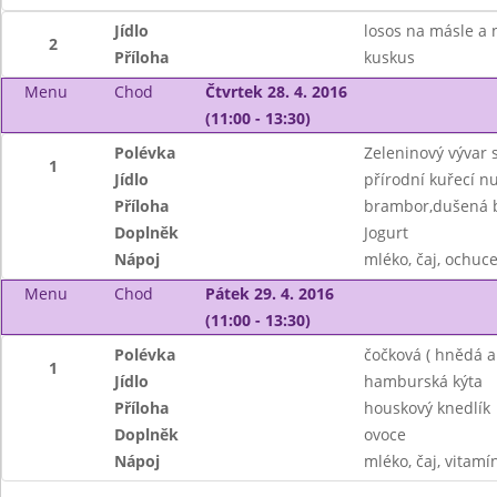
Jídlo
losos na másle a 
2
Příloha
kuskus
Menu
Chod
Čtvrtek 28. 4. 2016
(11:00 - 13:30)
Polévka
Zeleninový vývar
1
Jídlo
přírodní kuřecí nu
Příloha
brambor,dušená b
Doplněk
Jogurt
Nápoj
mléko, čaj, ochuc
Menu
Chod
Pátek 29. 4. 2016
(11:00 - 13:30)
Polévka
čočková ( hnědá a
1
Jídlo
hamburská kýta
Příloha
houskový knedlík
Doplněk
ovoce
Nápoj
mléko, čaj, vitamí