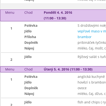
Menu
Chod
Pondělí 4. 4. 2016
(11:00 - 13:30)
Polévka
S drožďovými nok
1
Jídlo
vepřové maso v m
Příloha
brambor
Doplněk
pribináček-tyčink
Nápoj
mléko, čaj, mošt, 
Jídlo
Rýžový salát s tu
2
Menu
Chod
Úterý 5. 4. 2016 (11:00 - 13:30)
Polévka
anglická kuchyně 
1
Jídlo
hovězí s bramboro
Doplněk
ovoce
Nápoj
mléko, čaj, džus, 
Jídlo
fish and chips ( r
2