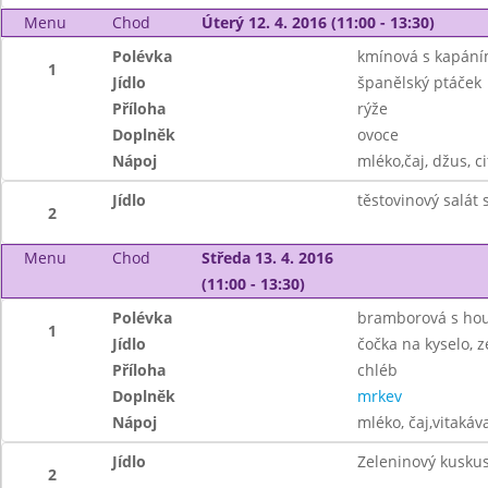
Menu
Chod
Úterý 12. 4. 2016 (11:00 - 13:30)
Polévka
kmínová s kapán
1
Jídlo
španělský ptáček
Příloha
rýže
Doplněk
ovoce
Nápoj
mléko,čaj, džus, c
Jídlo
těstovinový salát
2
Menu
Chod
Středa 13. 4. 2016
(11:00 - 13:30)
Polévka
bramborová s ho
1
Jídlo
čočka na kyselo, z
Příloha
chléb
Doplněk
mrkev
Nápoj
mléko, čaj,vitakáv
Jídlo
Zeleninový kuskus,
2