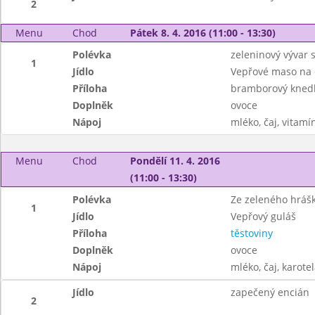
2
Menu
Chod
Pátek 8. 4. 2016 (11:00 - 13:30)
Polévka
zeleninový vývar 
1
Jídlo
Vepřové maso na
Příloha
bramborový knedlí
Doplněk
ovoce
Nápoj
mléko, čaj, vitamí
Menu
Chod
Pondělí 11. 4. 2016
(11:00 - 13:30)
Polévka
Ze zeleného hrášk
1
Jídlo
Vepřový guláš
Příloha
těstoviny
Doplněk
ovoce
Nápoj
mléko, čaj, karote
Jídlo
zapečený encián
2