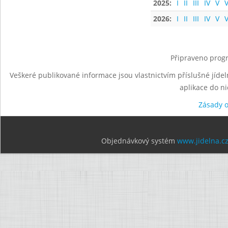
2025:
I
II
III
IV
V
V
2026:
I
II
III
IV
V
V
Připraveno progr
Veškeré publikované informace jsou vlastnictvím příslušné jídel
aplikace do n
Zásady 
Objednávkový systém
www.jidelna.c