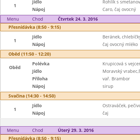
Jídlo
Rohlík s smetano
1
Nápoj
Caro, čaj ovocný
Menu
Chod
Čtvrtek 24. 3. 2016
Přesnídávka (8:50 - 9:15)
Jídlo
Beránek, chlebíčk
1
Nápoj
čaj ovocný mléko
Oběd (11:50 - 12:20)
Polévka
Krupicová s vejc
Oběd
Jídlo
Moravský vrabec,
Příloha
vař. Brambor
Nápoj
sirup
Svačina (14:30 - 14:50)
Jídlo
Ostraváček, pečiv
1
Nápoj
čaj
Menu
Chod
Úterý 29. 3. 2016
Přesnídávka (8:50 - 9:15)