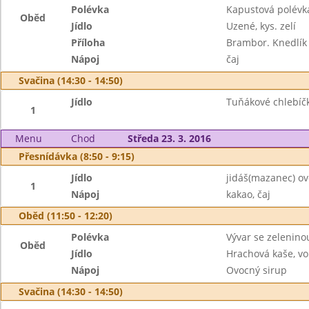
Polévka
Kapustová polévk
Oběd
Jídlo
Uzené, kys. zelí
Příloha
Brambor. Knedlík
Nápoj
čaj
Svačina (14:30 - 14:50)
Jídlo
Tuňákové chlebíčk
1
Menu
Chod
Středa 23. 3. 2016
Přesnídávka (8:50 - 9:15)
Jídlo
jidáš(mazanec) o
1
Nápoj
kakao, čaj
Oběd (11:50 - 12:20)
Polévka
Vývar se zelenino
Oběd
Jídlo
Hrachová kaše, vo
Nápoj
Ovocný sirup
Svačina (14:30 - 14:50)