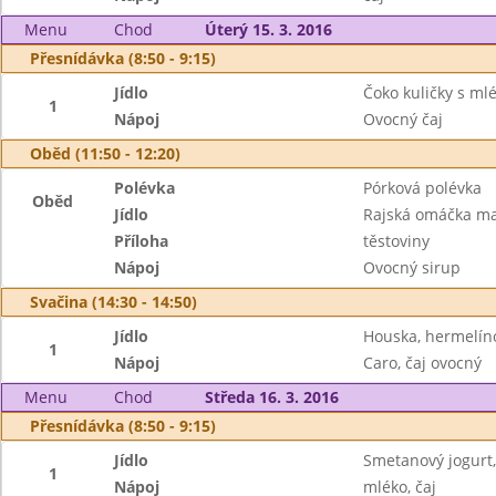
Menu
Chod
Úterý 15. 3. 2016
Přesnídávka (8:50 - 9:15)
Jídlo
Čoko kuličky s ml
1
Nápoj
Ovocný čaj
Oběd (11:50 - 12:20)
Polévka
Pórková polévka
Oběd
Jídlo
Rajská omáčka ma
Příloha
těstoviny
Nápoj
Ovocný sirup
Svačina (14:30 - 14:50)
Jídlo
Houska, hermelí
1
Nápoj
Caro, čaj ovocný
Menu
Chod
Středa 16. 3. 2016
Přesnídávka (8:50 - 9:15)
Jídlo
Smetanový jogurt,
1
Nápoj
mléko, čaj