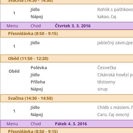
Svačina (14:30 - 14:50)
Jídlo
Rohlík s paštikov
1
Nápoj
kakao, čaj
Menu
Chod
Čtvrtek 3. 3. 2016
Přesnídávka (8:50 - 9:15)
Jídlo
Jablečný závin,(pe
1
Oběd (11:50 - 12:20)
Polévka
Česnečka
Oběd
Jídlo
Cikánská hovězí 
Příloha
těstoviny
Nápoj
sirup
Svačina (14:30 - 14:50)
Jídlo
Chléb s máslem, ř
1
Nápoj
Caro, čaj ovocný
Menu
Chod
Pátek 4. 3. 2016
Přesnídávka (8:50 - 9:15)