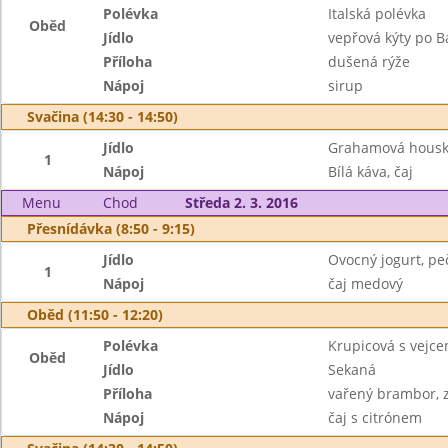
Polévka
Italská polévka
Oběd
Jídlo
vepřová kýty po 
Příloha
dušená rýže
Nápoj
sirup
Svačina (14:30 - 14:50)
Jídlo
Grahamová houska 
1
Nápoj
Bílá káva, čaj
Menu
Chod
Středa 2. 3. 2016
Přesnídávka (8:50 - 9:15)
Jídlo
Ovocný jogurt, pe
1
Nápoj
čaj medový
Oběd (11:50 - 12:20)
Polévka
Krupicová s vejc
Oběd
Jídlo
Sekaná
Příloha
vařený brambor, z
Nápoj
čaj s citrónem