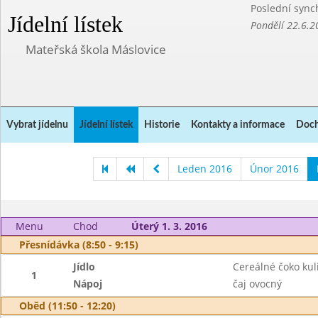
Poslední sync
Jídelní lístek
Pondělí 22.6.2
Mateřská škola Máslovice
Vybrat jídelnu
Jídelní lístek
Historie
Kontakty a informace
Doch
Leden 2016
Únor 2016
Menu
Chod
Úterý 1. 3. 2016
Přesnídávka (8:50 - 9:15)
Jídlo
Cereálné čoko kul
1
Nápoj
čaj ovocný
Oběd (11:50 - 12:20)