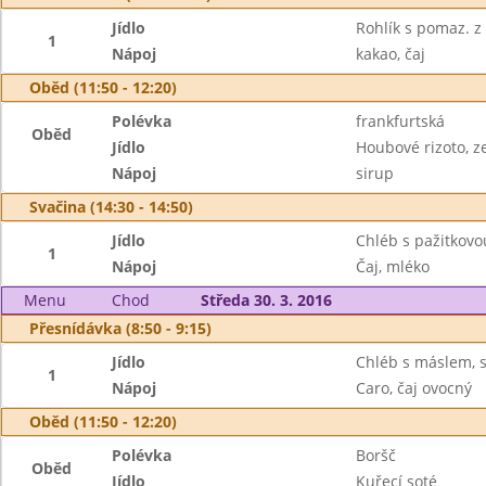
Jídlo
Rohlík s pomaz. z
1
Nápoj
kakao, čaj
Oběd (11:50 - 12:20)
Polévka
frankfurtská
Oběd
Jídlo
Houbové rizoto, z
Nápoj
sirup
Svačina (14:30 - 14:50)
Jídlo
Chléb s pažitkov
1
Nápoj
Čaj, mléko
Menu
Chod
Středa 30. 3. 2016
Přesnídávka (8:50 - 9:15)
Jídlo
Chléb s máslem, s
1
Nápoj
Caro, čaj ovocný
Oběd (11:50 - 12:20)
Polévka
Boršč
Oběd
Jídlo
Kuřecí soté