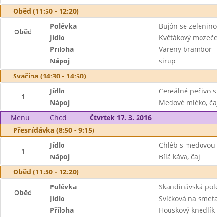
Oběd (11:50 - 12:20)
Polévka
Bujón se zelenino
Oběd
Jídlo
Květákový mozeč
Příloha
Vařený brambor
Nápoj
sirup
Svačina (14:30 - 14:50)
Jídlo
Cereálné pečivo s
1
Nápoj
Medové mléko, ča
Menu
Chod
Čtvrtek 17. 3. 2016
Přesnídávka (8:50 - 9:15)
Jídlo
Chléb s medovou
1
Nápoj
Bílá káva, čaj
Oběd (11:50 - 12:20)
Polévka
Skandinávská pol
Oběd
Jídlo
Svíčková na smet
Příloha
Houskový knedlík