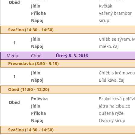
Oběd
Jídlo
Květák
Příloha
Vařený brambor
Nápoj
sirup
Svačina (14:30 - 14:50)
Jídlo
Chléb se sýrem, 
1
Nápoj
mléko, čaj
Menu
Chod
Úterý 8. 3. 2016
Přesnídávka (8:50 - 9:15)
Jídlo
Chléb s krémovou
1
Nápoj
Bílá káva, čaj
Oběd (11:50 - 12:20)
Polévka
Brokolicová polév
Oběd
Jídlo
Játra na cibulce
Příloha
dušená rýže
Nápoj
Ovocný sirup
Svačina (14:30 - 14:50)