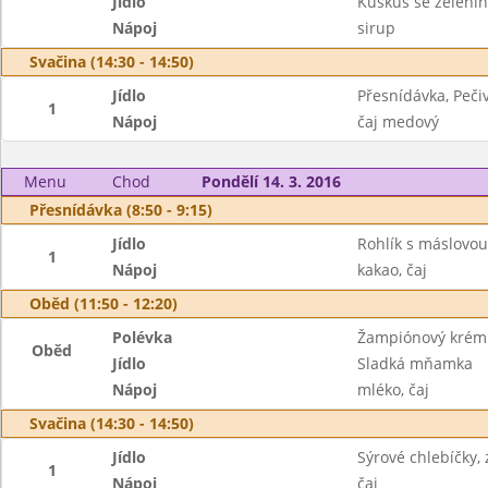
Jídlo
Kuskus se zelenin
Nápoj
sirup
Svačina (14:30 - 14:50)
Jídlo
Přesnídávka, Peči
1
Nápoj
čaj medový
Menu
Chod
Pondělí 14. 3. 2016
Přesnídávka (8:50 - 9:15)
Jídlo
Rohlík s máslovo
1
Nápoj
kakao, čaj
Oběd (11:50 - 12:20)
Polévka
Žampiónový krém
Oběd
Jídlo
Sladká mňamka
Nápoj
mléko, čaj
Svačina (14:30 - 14:50)
Jídlo
Sýrové chlebíčky,
1
Nápoj
čaj