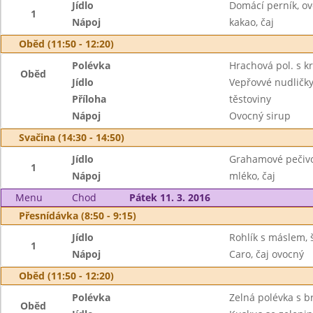
Jídlo
Domácí perník, ov
1
Nápoj
kakao, čaj
Oběd (11:50 - 12:20)
Polévka
Hrachová pol. s k
Oběd
Jídlo
Vepřovvé nudličky
Příloha
těstoviny
Nápoj
Ovocný sirup
Svačina (14:30 - 14:50)
Jídlo
Grahamové pečivo,
1
Nápoj
mléko, čaj
Menu
Chod
Pátek 11. 3. 2016
Přesnídávka (8:50 - 9:15)
Jídlo
Rohlík s máslem, 
1
Nápoj
Caro, čaj ovocný
Oběd (11:50 - 12:20)
Polévka
Zelná polévka s 
Oběd