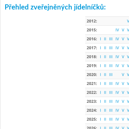
Přehled zveřejněných jídelníčků:
2012:
V
2015:
IV
V
V
2016:
I
II
III
IV
V
V
2017:
I
II
III
IV
V
V
2018:
I
II
III
IV
V
V
2019:
I
II
III
IV
V
V
2020:
I
II
III
V
V
2021:
I
II
III
IV
V
V
2022:
I
II
III
IV
V
V
2023:
I
II
III
IV
V
V
2024:
I
II
III
IV
V
V
2025:
I
II
III
IV
V
V
2026:
I
II
III
IV
V
V