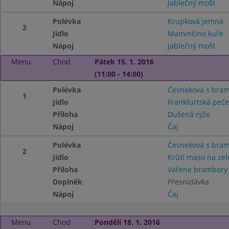
Nápoj
Jablečný mošt
Polévka
Krupková jemná
2
Jídlo
Maminčino kuře
Nápoj
Jablečný mošt
Menu
Chod
Pátek 15. 1. 2016
(11:00 - 14:00)
Polévka
Česneková s bram
1
Jídlo
Frankfurtská peč
Příloha
Dušená rýže
Nápoj
Čaj
Polévka
Česneková s bram
2
Jídlo
Krůtí maso na zel
Příloha
Vařené brambory
Doplněk
Přesnídávka
Nápoj
Čaj
Menu
Chod
Pondělí 18. 1. 2016