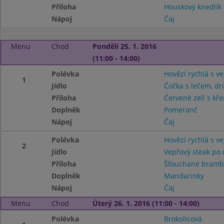
Příloha
Houskový knedlík
Nápoj
Čaj
Menu
Chod
Pondělí 25. 1. 2016
(11:00 - 14:00)
Polévka
Hovězí rychlá s v
1
Jídlo
Čočka s lečem, dr
Příloha
Červené zelí s kř
Doplněk
Pomeranč
Nápoj
Čaj
Polévka
Hovězí rychlá s v
2
Jídlo
Vepřový steak po 
Příloha
Šťouchané bramb
Doplněk
Mandarinky
Nápoj
Čaj
Menu
Chod
Úterý 26. 1. 2016 (11:00 - 14:00)
Polévka
Brokolicová