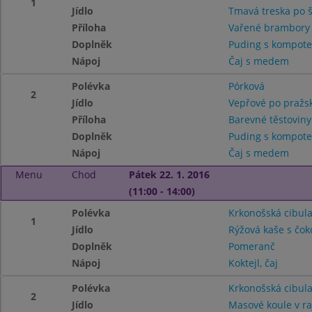
1
Jídlo
Tmavá treska po š
Příloha
Vařené brambor
Doplněk
Puding s kompot
Nápoj
Čaj s medem
Polévka
Pórková
2
Jídlo
Vepřové po pražs
Příloha
Barevné těstoviny
Doplněk
Puding s kompot
Nápoj
Čaj s medem
Menu
Chod
Pátek 22. 1. 2016
(11:00 - 14:00)
Polévka
Krkonošská cibul
1
Jídlo
Rýžová kaše s čo
Doplněk
Pomeranč
Nápoj
Koktejl, čaj
Polévka
Krkonošská cibul
2
Jídlo
Masové koule v r