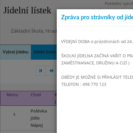
Poslední sync
Jídelní lístek
Pondělí 3.8.20
Zpráva pro strávníky od jíd
Omezení obje
Základní škola, Hradec Králové, Bezručova 1468
VÝDEJNÍ DOBA o prázdninách od 24.8
Vybrat jídelnu
Jídelní lístek
Historie
Kontakty a informace
Doch
ŠKOLNÍ JÍDELNA ZAČÍNÁ VAŘIT O PR
ZAMĚSTNANACE, DRUŽINU A CIZÍ )
Listopad 2015
Prosinec 201
OBĚDY JE MOŽNÉ SI PŘIHLÁSIT TELE
TELEFON : 498 770 123
Menu
Chod
Pondělí 4. 1. 2016
(11:00 - 14:00)
Polévka
Kozí brada
1
Jídlo
Tortellíny se sýr
Nápoj
Čaj s citrónem