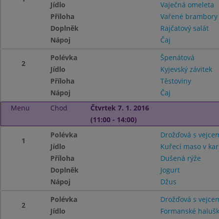
Jídlo
Vaječná omeleta
Příloha
Vařené brambor
Doplněk
Rajčatový salát
Nápoj
Čaj
Polévka
Špenátová
2
Jídlo
Kyjevský závitek
Příloha
Těstoviny
Nápoj
Čaj
Menu
Chod
Čtvrtek 7. 1. 2016
(11:00 - 14:00)
Polévka
Drožďová s vejce
1
Jídlo
Kuřecí maso v ka
Příloha
Dušená rýže
Doplněk
Jogurt
Nápoj
Džus
Polévka
Drožďová s vejce
2
Jídlo
Formanské halušky