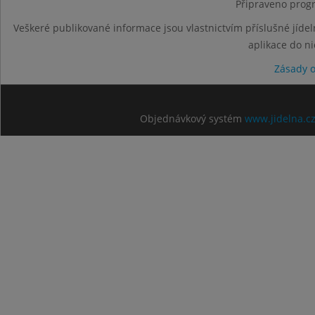
Připraveno progr
Veškeré publikované informace jsou vlastnictvím příslušné jídel
aplikace do n
Zásady 
Objednávkový systém
www.jidelna.c