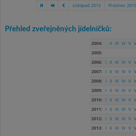
Listopad 2015
Prosinec 201
Přehled zveřejněných jídelníčků:
2004:
II
III
IV
V
V
2005:
2006:
I
II
III
IV
V
V
2007:
I
II
III
IV
V
V
2008:
I
II
III
IV
V
V
2009:
I
II
III
IV
V
V
2010:
I
II
III
IV
V
V
2011:
I
II
III
IV
V
V
2012:
I
II
III
IV
V
V
2013:
I
II
III
IV
V
V