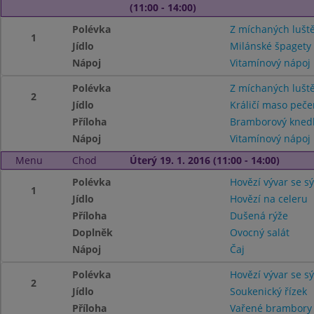
(11:00 - 14:00)
Polévka
Z míchaných lušt
1
Jídlo
Milánské špagety
Nápoj
Vitamínový nápoj
Polévka
Z míchaných lušt
2
Jídlo
Králičí maso peč
Příloha
Bramborový knedl
Nápoj
Vitamínový nápoj
Menu
Chod
Úterý 19. 1. 2016 (11:00 - 14:00)
Polévka
Hovězí vývar se 
1
Jídlo
Hovězí na celeru
Příloha
Dušená rýže
Doplněk
Ovocný salát
Nápoj
Čaj
Polévka
Hovězí vývar se 
2
Jídlo
Soukenický řízek
Příloha
Vařené brambor