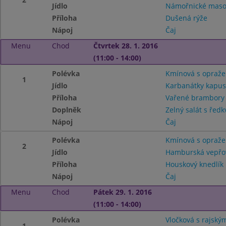
Jídlo
Námořnické mas
Příloha
Dušená rýže
Nápoj
Čaj
Menu
Chod
Čtvrtek 28. 1. 2016
(11:00 - 14:00)
Polévka
Kmínová s opraž
1
Jídlo
Karbanátky kapus
Příloha
Vařené brambor
Doplněk
Zelný salát s ředk
Nápoj
Čaj
Polévka
Kmínová s opraž
2
Jídlo
Hamburská vepřov
Příloha
Houskový knedlík
Nápoj
Čaj
Menu
Chod
Pátek 29. 1. 2016
(11:00 - 14:00)
Polévka
Vločková s rajský
1