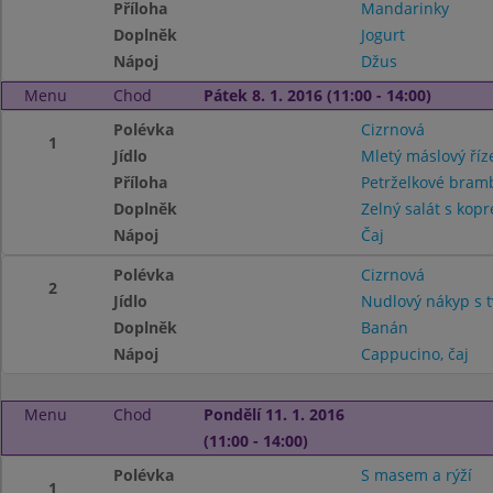
Příloha
Mandarinky
Doplněk
Jogurt
Nápoj
Džus
Menu
Chod
Pátek 8. 1. 2016 (11:00 - 14:00)
Polévka
Cizrnová
1
Jídlo
Mletý máslový říz
Příloha
Petrželkové bra
Doplněk
Zelný salát s kop
Nápoj
Čaj
Polévka
Cizrnová
2
Jídlo
Nudlový nákyp s 
Doplněk
Banán
Nápoj
Cappucino, čaj
Menu
Chod
Pondělí 11. 1. 2016
(11:00 - 14:00)
Polévka
S masem a rýží
1