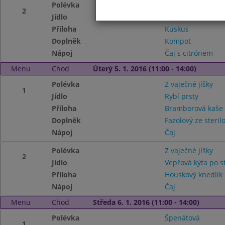
Polévka
Kozí brada
2
Jídlo
Selský špíz
Příloha
Kuskus
Doplněk
Kompot
Nápoj
Čaj s citrónem
Menu
Chod
Úterý 5. 1. 2016 (11:00 - 14:00)
Polévka
Z vaječné jíšky
1
Jídlo
Rybí prsty
Příloha
Bramborová kaš
Doplněk
Fazolový ze steri
Nápoj
Čaj
Polévka
Z vaječné jíšky
2
Jídlo
Vepřová kýta po s
Příloha
Houskový knedlík
Nápoj
Čaj
Menu
Chod
Středa 6. 1. 2016 (11:00 - 14:00)
Polévka
Špenátová
1