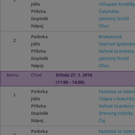
1
Jídlo
Chlupaté knedlík
Příloha
Čalamáda
Doplněk
Jablečný štrůdl
Nápoj
Džus
Polévka
Brokolicová
2
Jídlo
Vepřové špikovan
Příloha
Vařené brambory
Doplněk
Jablečný štrůdl
Nápoj
Džus
Menu
Chod
Středa 27. 1. 2016
(11:00 - 14:00)
Polévka
Fazolová se zelen
1
Jídlo
Tilápie v kukuřič
Příloha
Vařené brambor
Doplněk
Dressing tzatziky
Nápoj
Čaj
Polévka
Fazolová se zelen
2