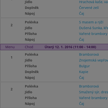
Jídlo
Hrachová kaše, va
Doplněk
Červené zelí
Nápoj
Čaj
Polévka
S masem a rýží
2
Jídlo
Dušená šunka, kř
Příloha
Vařené brambory
Nápoj
Čaj
Menu
Chod
Úterý 12. 1. 2016 (11:00 - 14:00)
Polévka
Bramborová
1
Jídlo
Znojemská vepřo
Příloha
Bulgur
Doplněk
Kapie
Nápoj
Čaj
Polévka
Bramborová
2
Jídlo
Smažený sýr, dre
Příloha
Vařené brambor
Nápoj
Čaj