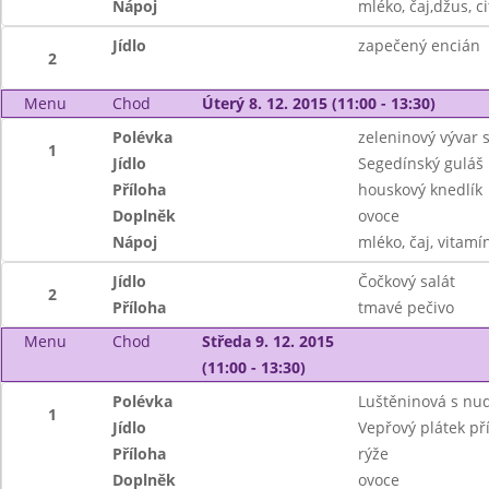
Nápoj
mléko, čaj,džus, c
Jídlo
zapečený encián
2
Menu
Chod
Úterý 8. 12. 2015 (11:00 - 13:30)
Polévka
zeleninový vývar s
1
Jídlo
Segedínský guláš
Příloha
houskový knedlík
Doplněk
ovoce
Nápoj
mléko, čaj, vitamí
Jídlo
Čočkový salát
2
Příloha
tmavé pečivo
Menu
Chod
Středa 9. 12. 2015
(11:00 - 13:30)
Polévka
Luštěninová s nu
1
Jídlo
Vepřový plátek př
Příloha
rýže
Doplněk
ovoce