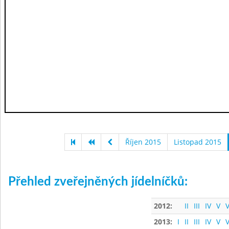
Říjen 2015
Listopad 2015
Přehled zveřejněných jídelníčků:
2012:
II
III
IV
V
V
2013:
I
II
III
IV
V
V