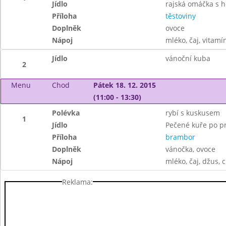
Jídlo
rajská omáčka s
Příloha
těstoviny
Doplněk
ovoce
Nápoj
mléko, čaj, vitamí
Jídlo
vánoční kuba
2
Menu
Chod
Pátek 18. 12. 2015
(11:00 - 13:30)
Polévka
rybí s kuskusem
1
Jídlo
Pečené kuře po p
Příloha
brambor
Doplněk
vánočka, ovoce
Nápoj
mléko, čaj, džus, 
Reklama: