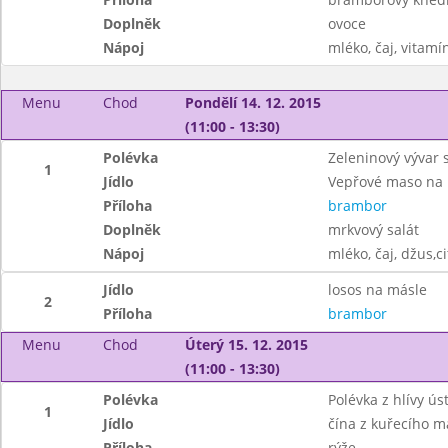
Doplněk
ovoce
Nápoj
mléko, čaj, vitamí
Menu
Chod
Pondělí 14. 12. 2015
(11:00 - 13:30)
Polévka
Zeleninový vývar 
1
Jídlo
Vepřové maso na
Příloha
brambor
Doplněk
mrkvový salát
Nápoj
mléko, čaj, džus,c
Jídlo
losos na másle
2
Příloha
brambor
Menu
Chod
Úterý 15. 12. 2015
(11:00 - 13:30)
Polévka
Polévka z hlívy ús
1
Jídlo
čína z kuřecího m
Příloha
rýže