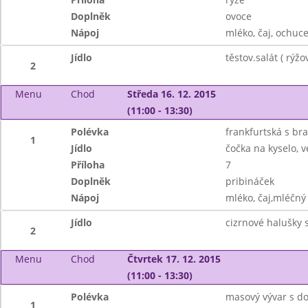
Doplněk
ovoce
Nápoj
mléko, čaj, ochuc
Jídlo
těstov.salát ( rýž
2
Menu
Chod
Středa 16. 12. 2015
(11:00 - 13:30)
Polévka
frankfurtská s b
1
Jídlo
čočka na kyselo, v
Příloha
7
Doplněk
pribináček
Nápoj
mléko, čaj,mléčný 
Jídlo
cizrnové halušky 
2
Menu
Chod
Čtvrtek 17. 12. 2015
(11:00 - 13:30)
Polévka
masový vývar s d
1