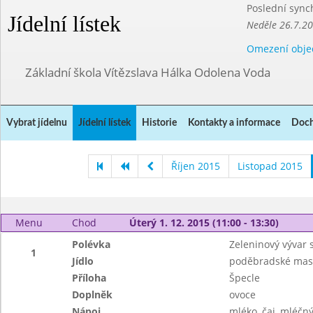
Poslední sync
Jídelní lístek
Neděle 26.7.2
Omezení obje
Základní škola Vítězslava Hálka Odolena Voda
Vybrat jídelnu
Jídelní lístek
Historie
Kontakty a informace
Doch
Říjen 2015
Listopad 2015
Menu
Chod
Úterý 1. 12. 2015 (11:00 - 13:30)
Polévka
Zeleninový vývar s
1
Jídlo
poděbradské mas
Příloha
Špecle
Doplněk
ovoce
Nápoj
mléko, čaj, mléčný