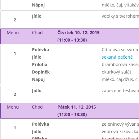
Nápoj
mléko, čaj, vitakáv
Jídlo
vdolky s tvarohem
2
Menu
Chod
Čtvrtek 10. 12. 2015
(11:00 - 13:30)
Polévka
Cibulová se sýre
1
Jídlo
sekaná pečeně
Příloha
bramborová kaše,
Doplněk
okurkový salát
Nápoj
mléko, čaj,džus, c
Jídlo
zapečené těstovi
2
Menu
Chod
Pátek 11. 12. 2015
(11:00 - 13:30)
Polévka
zeleninový vývar s
1
Jídlo
vepřová krkovičk
Příloha
bramborový knedlí