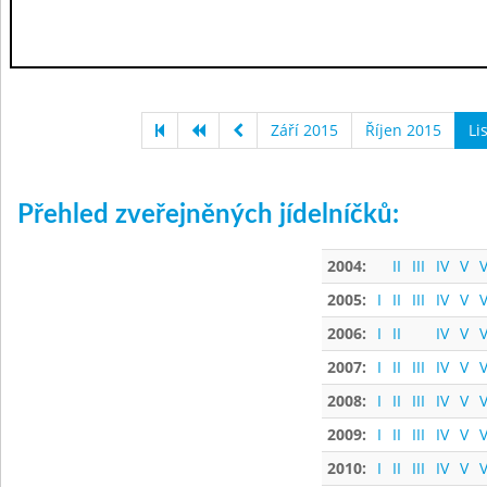
Září 2015
Říjen 2015
Li
Přehled zveřejněných jídelníčků:
2004:
II
III
IV
V
V
2005:
I
II
III
IV
V
V
2006:
I
II
IV
V
V
2007:
I
II
III
IV
V
V
2008:
I
II
III
IV
V
V
2009:
I
II
III
IV
V
V
2010:
I
II
III
IV
V
V