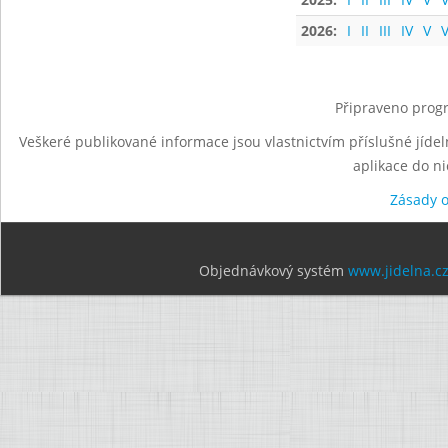
2026:
I
II
III
IV
V
V
Připraveno progr
Veškeré publikované informace jsou vlastnictvím příslušné jídel
aplikace do n
Zásady 
Objednávkový systém
www.jidelna.c