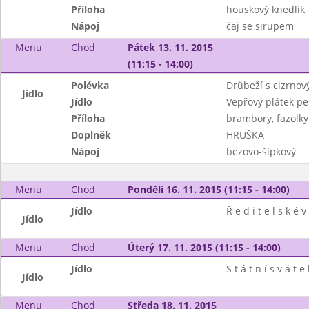
Příloha
houskový knedlík
Nápoj
čaj se sirupem
Menu
Chod
Pátek 13. 11. 2015
(11:15 - 14:00)
Polévka
Drůbeží s cizrno
Jídlo
Jídlo
Vepřový plátek pe
Příloha
brambory, fazolky
Doplněk
HRUŠKA
Nápoj
bezovo-šípkový
Menu
Chod
Pondělí 16. 11. 2015 (11:15 - 14:00)
Jídlo
Ř e d i t e l s k é v
Jídlo
Menu
Chod
Úterý 17. 11. 2015 (11:15 - 14:00)
Jídlo
S t á t n í s v á t e 
Jídlo
Menu
Chod
Středa 18. 11. 2015