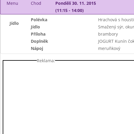
Menu
Chod
Pondělí 30. 11. 2015
(11:15 - 14:00)
Polévka
Hrachová s houst
Jídlo
Jídlo
Smažený sýr, okur
Příloha
brambory
Doplněk
JOGURT Kunín čok
Nápoj
meruňkový
Reklama: