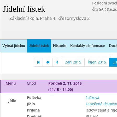
Poslední sync
Jídelní lístek
Čtvrtek 18.6.2
Základní škola, Praha 4, Křesomyslova 2
Vybrat jídelnu
Jídelní lístek
Historie
Kontakty a informace
Doch
Září 2015
Říjen 2015
Li
Menu
Chod
Pondělí 2. 11. 2015
(11:15 - 14:00)
Polévka
čočková
Jídlo
Jídlo
zapečené těstovi
Příloha
ledový salát a raj
Doplněk
BLUMY