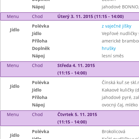
Nápoj
jahodové BONNO, 
Menu
Chod
Úterý 3. 11. 2015 (11:15 - 14:00)
Polévka
z vaječné jíšky
Jídlo
Jídlo
Vepřové nudličky 
Příloha
americké brambo
Doplněk
hrušky
Nápoj
lesní směs
Menu
Chod
Středa 4. 11. 2015
(11:15 - 14:00)
Polévka
Čínská kuř.se skl
Jídlo
Jídlo
Kakaové kuličky (d
Příloha
jahodové pyré, z
Nápoj
ovocný čaj, mléko
Menu
Chod
Čtvrtek 5. 11. 2015
(11:15 - 14:00)
Polévka
Brokolicová
Jídlo
Jídlo
Krůtí nudličky v 