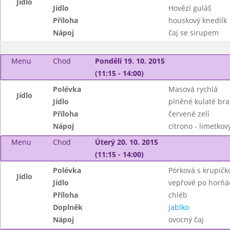
Jídlo
Jídlo
Hovězí guláš
Příloha
houskový knedlík
Nápoj
čaj se sirupem
Menu
Chod
Pondělí 19. 10. 2015
(11:15 - 14:00)
Polévka
Masová rychlá
Jídlo
Jídlo
plněné kulaté br
Příloha
červené zelí
Nápoj
citrono - limetkov
Menu
Chod
Úterý 20. 10. 2015
(11:15 - 14:00)
Polévka
Pórková s krupičk
Jídlo
Jídlo
vepřové po horňá
Příloha
chléb
Doplněk
jablko
Nápoj
ovocný čaj