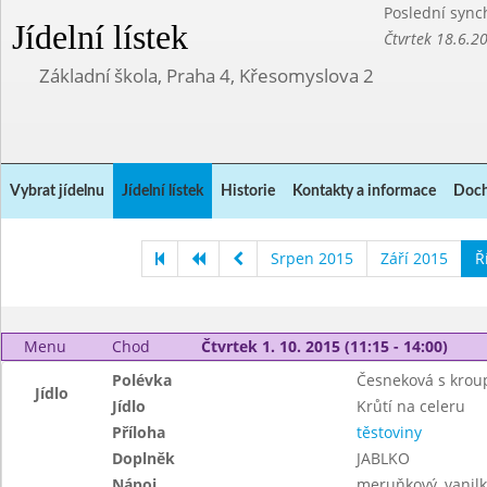
Poslední sync
Jídelní lístek
Čtvrtek 18.6.2
Základní škola, Praha 4, Křesomyslova 2
Vybrat jídelnu
Jídelní lístek
Historie
Kontakty a informace
Doch
Srpen 2015
Září 2015
Ř
Menu
Chod
Čtvrtek 1. 10. 2015 (11:15 - 14:00)
Polévka
Česneková s kro
Jídlo
Jídlo
Krůtí na celeru
Příloha
těstoviny
Doplněk
JABLKO
Nápoj
meruňkový, vanil