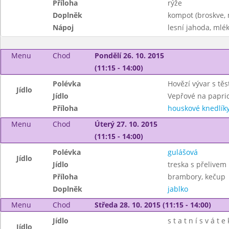
Příloha
rýže
Doplněk
kompot (broskve, 
Nápoj
lesní jahoda, mlé
Menu
Chod
Pondělí 26. 10. 2015
(11:15 - 14:00)
Polévka
Hovězí vývar s tě
Jídlo
Jídlo
Vepřové na papri
Příloha
houskové knedlík
Menu
Chod
Úterý 27. 10. 2015
(11:15 - 14:00)
Polévka
gulášová
Jídlo
Jídlo
treska s přelivem
Příloha
brambory, kečup
Doplněk
jablko
Menu
Chod
Středa 28. 10. 2015 (11:15 - 14:00)
Jídlo
s t a t n í s v á t e 
Jídlo