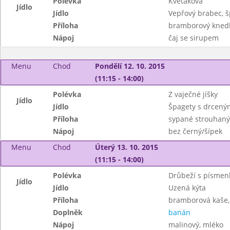
Polévka
Květáková
Jídlo
Jídlo
Vepřový brabec, 
Příloha
bramborový knedl
Nápoj
čaj se sirupem
Menu
Chod
Pondělí 12. 10. 2015
(11:15 - 14:00)
Polévka
Z vaječné jíšky
Jídlo
Jídlo
Špagety s drceným
Příloha
sypané strouhan
Nápoj
bez černý/šípek
Menu
Chod
Úterý 13. 10. 2015
(11:15 - 14:00)
Polévka
Drůbeží s písmen
Jídlo
Jídlo
Uzená kýta
Příloha
bramborová kaše,
Doplněk
banán
Nápoj
malinový, mléko