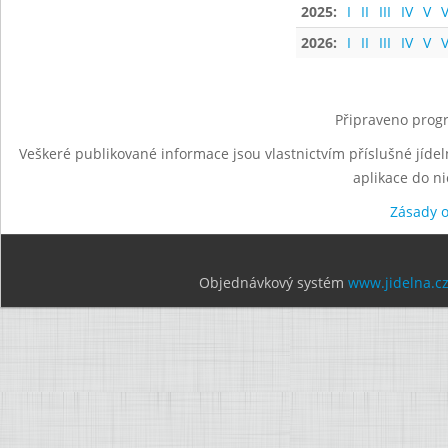
2025:
I
II
III
IV
V
V
2026:
I
II
III
IV
V
V
Připraveno progr
Veškeré publikované informace jsou vlastnictvím příslušné jídel
aplikace do n
Zásady 
Objednávkový systém
www.jidelna.c