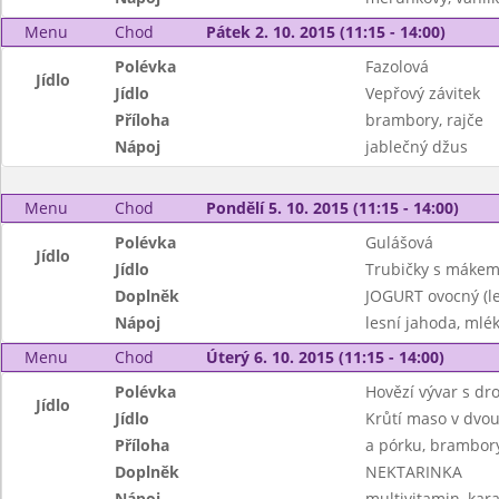
Menu
Chod
Pátek 2. 10. 2015 (11:15 - 14:00)
Polévka
Fazolová
Jídlo
Jídlo
Vepřový závitek
Příloha
brambory, rajče
Nápoj
jablečný džus
Menu
Chod
Pondělí 5. 10. 2015 (11:15 - 14:00)
Polévka
Gulášová
Jídlo
Jídlo
Trubičky s máke
Doplněk
JOGURT ovocný (le
Nápoj
lesní jahoda, mlé
Menu
Chod
Úterý 6. 10. 2015 (11:15 - 14:00)
Polévka
Hovězí vývar s dr
Jídlo
Jídlo
Krůtí maso v dvo
Příloha
a pórku, brambor
Doplněk
NEKTARINKA
Nápoj
multivitamin, kar