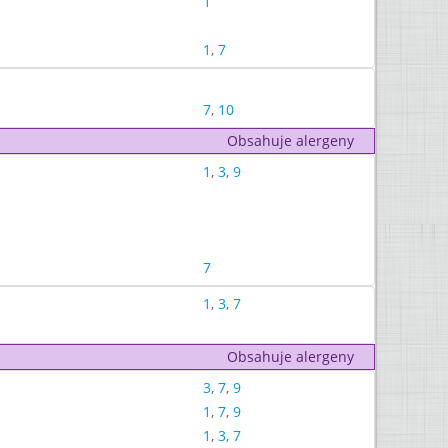
1
1
,
7
7
,
10
Obsahuje alergeny
1
,
3
,
9
7
1
,
3
,
7
Obsahuje alergeny
3
,
7
,
9
1
,
7
,
9
1
,
3
,
7