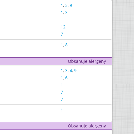
1
,
3
,
9
1
,
3
12
7
1
,
8
Obsahuje alergeny
1
,
3
,
4
,
9
1
,
6
1
7
7
1
Obsahuje alergeny