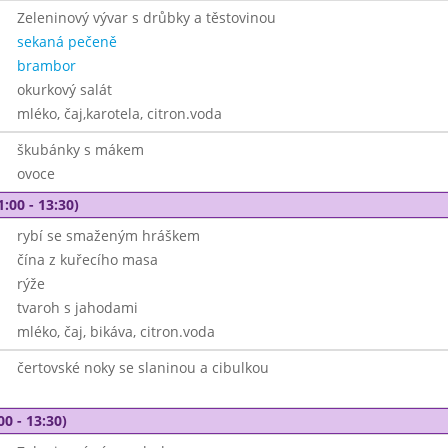
Zeleninový vývar s drůbky a těstovinou
sekaná pečeně
brambor
okurkový salát
mléko, čaj,karotela, citron.voda
škubánky s mákem
ovoce
1:00 - 13:30)
rybí se smaženým hráškem
čína z kuřecího masa
rýže
tvaroh s jahodami
mléko, čaj, bikáva, citron.voda
čertovské noky se slaninou a cibulkou
00 - 13:30)