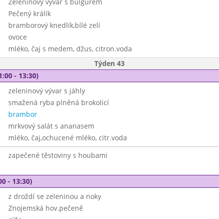
Zeleninový vývar s bulgurem
Pečený králík
bramborový knedlík,bílé zelí
ovoce
mléko, čaj s medem, džus, citron.voda
Týden 43
1:00 - 13:30)
zeleninový vývar s jáhly
smažená ryba plněná brokolicí
brambor
mrkvový salát s ananasem
mléko, čaj,ochucené mléko, citr.voda
zapečené těstoviny s houbami
00 - 13:30)
z droždí se zeleninou a noky
Znojemská hov.pečeně