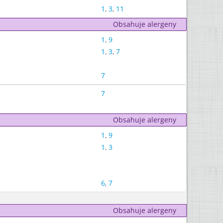
1
,
3
,
11
Obsahuje alergeny
1
,
9
1
,
3
,
7
7
7
Obsahuje alergeny
1
,
9
1
,
3
6
,
7
Obsahuje alergeny