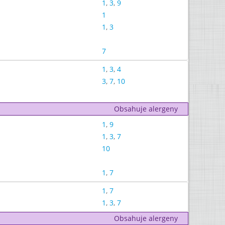
1
,
3
,
9
1
1
,
3
7
1
,
3
,
4
3
,
7
,
10
Obsahuje alergeny
1
,
9
1
,
3
,
7
10
1
,
7
1
,
7
1
,
3
,
7
Obsahuje alergeny