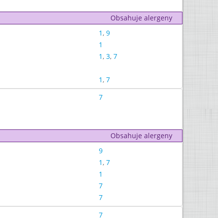
Obsahuje alergeny
1
,
9
1
1
,
3
,
7
1
,
7
7
Obsahuje alergeny
9
1
,
7
1
7
7
7