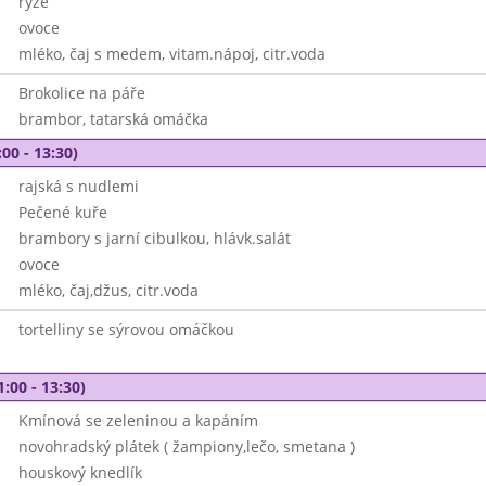
rýže
ovoce
mléko, čaj s medem, vitam.nápoj, citr.voda
Brokolice na páře
brambor, tatarská omáčka
00 - 13:30)
rajská s nudlemi
Pečené kuře
brambory s jarní cibulkou, hlávk.salát
ovoce
mléko, čaj,džus, citr.voda
tortelliny se sýrovou omáčkou
1:00 - 13:30)
Kmínová se zeleninou a kapáním
novohradský plátek ( žampiony,lečo, smetana )
houskový knedlík