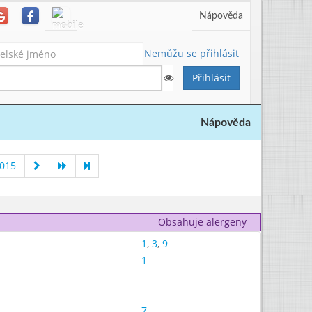
Nápověda
Nemůžu se přihlásit
Nápověda
2015
Obsahuje alergeny
1
,
3
,
9
1
7