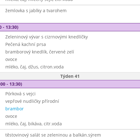
žemlovka s jablky a tvarohem
0 - 13:30)
Zeleninový vývar s cizrnovými knedlíčky
Pečená kachní prsa
bramborový knedlík, červené zelí
ovoce
mléko, čaj, džus, citron.voda
Týden 41
00 - 13:30)
Pórková s vejci
vepřové nudličky přírodní
brambor
ovoce
mléko, čaj, bikáva, citr.voda
těstovinový salát se zeleninou a balkán.sýrem