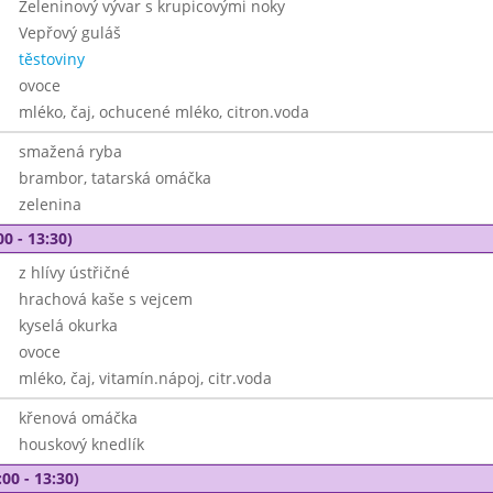
Zeleninový vývar s krupicovými noky
Vepřový guláš
těstoviny
ovoce
mléko, čaj, ochucené mléko, citron.voda
smažená ryba
brambor, tatarská omáčka
zelenina
00 - 13:30)
z hlívy ústřičné
hrachová kaše s vejcem
kyselá okurka
ovoce
mléko, čaj, vitamín.nápoj, citr.voda
křenová omáčka
houskový knedlík
00 - 13:30)