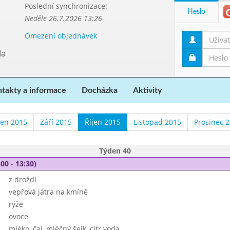
Poslední synchronizace:
Heslo
Neděle 26.7.2026 13:26
Omezení objednávek
da
takty a informace
Docházka
Aktivity
en 2015
Září 2015
Říjen 2015
Listopad 2015
Prosinec 
Týden 40
00 - 13:30)
z droždí
vepřová játra na kmíně
rýže
ovoce
mléko, čaj, mléčný šejk, citr.voda