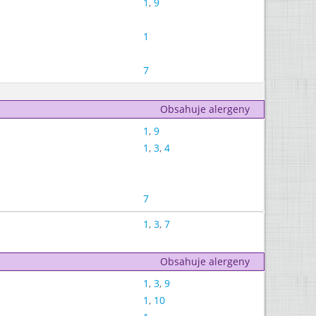
1
,
9
1
7
Obsahuje alergeny
1
,
9
1
,
3
,
4
7
1
,
3
,
7
Obsahuje alergeny
1
,
3
,
9
1
,
10