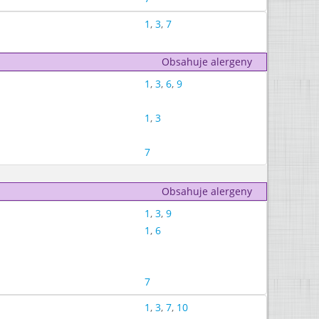
1
,
3
,
7
Obsahuje alergeny
1
,
3
,
6
,
9
1
,
3
7
Obsahuje alergeny
1
,
3
,
9
1
,
6
7
1
,
3
,
7
,
10