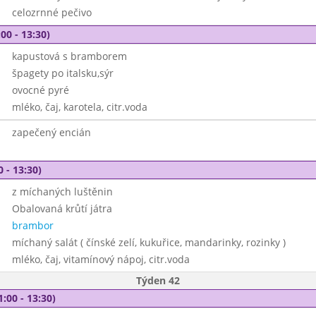
celozrnné pečivo
00 - 13:30)
kapustová s bramborem
špagety po italsku,sýr
ovocné pyré
mléko, čaj, karotela, citr.voda
zapečený encián
0 - 13:30)
z míchaných luštěnin
Obalovaná krůtí játra
brambor
míchaný salát ( čínské zelí, kukuřice, mandarinky, rozinky )
mléko, čaj, vitamínový nápoj, citr.voda
Týden 42
1:00 - 13:30)