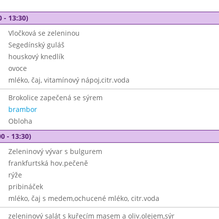
 - 13:30)
Vločková se zeleninou
Segedínský guláš
houskový knedlík
ovoce
mléko, čaj, vitamínový nápoj,citr.voda
Brokolice zapečená se sýrem
brambor
Obloha
0 - 13:30)
Zeleninový vývar s bulgurem
frankfurtská hov.pečeně
rýže
pribináček
mléko, čaj s medem,ochucené mléko, citr.voda
zeleninový salát s kuřecím masem a oliv.olejem,sýr