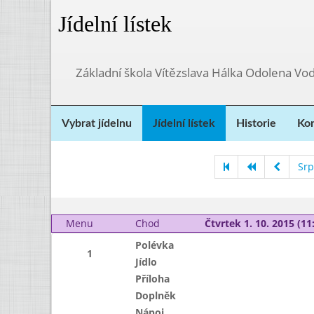
Jídelní lístek
Základní škola Vítězslava Hálka Odolena Vo
Vybrat jídelnu
Jídelní lístek
Historie
Kon
Srp
Menu
Chod
Čtvrtek 1. 10. 2015 (11:
Polévka
1
Jídlo
Příloha
Doplněk
Nápoj