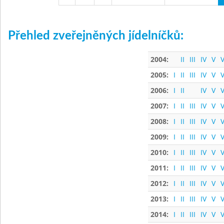
Přehled zveřejněných jídelníčků:
2004:
II
III
IV
V
V
2005:
I
II
III
IV
V
V
2006:
I
II
IV
V
V
2007:
I
II
III
IV
V
V
2008:
I
II
III
IV
V
V
2009:
I
II
III
IV
V
V
2010:
I
II
III
IV
V
V
2011:
I
II
III
IV
V
V
2012:
I
II
III
IV
V
V
2013:
I
II
III
IV
V
V
2014:
I
II
III
IV
V
V