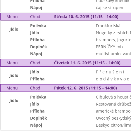
Příloha
houskový knedlík
Nápoj
čaj se sirupem
Menu
Chod
Středa 10. 6. 2015 (11:15 - 14:00)
Polévka
Frankfurtská
Jídlo
Jídlo
Nugetky z rybích fi
Příloha
brambory, jogurto
Doplněk
PERNÍČKY mix
Nápoj
multivitamin, van
Menu
Chod
Čtvrtek 11. 6. 2015 (11:15 - 14:00)
Jídlo
P ř e r u š e n í
Jídlo
Příloha
d o d á v k y v o d 
Menu
Chod
Pátek 12. 6. 2015 (11:15 - 14:00)
Polévka
Cibulová s housti
Jídlo
Jídlo
Restovaná drůbeží
Příloha
americké brambor
Doplněk
Ovocný beskydsk
Nápoj
Beskyd citron/lim