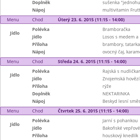
Doplněk
sušenka "jednoh
Nápoj
multivitamin Frut
Menu
Chod
Úterý 23. 6. 2015 (11:15 - 14:00)
Polévka
Bramboračka
Jídlo
Jídlo
Losos s medem a 
Příloha
brambory, tatarka,
Nápoj
ovocný čaj, karam
Menu
Chod
Středa 24. 6. 2015 (11:15 - 14:00)
Polévka
Rajská s nudlička
Jídlo
Jídlo
Znojemská hovězí
Příloha
rýže
Doplněk
NEKTARINKA
Nápoj
Beskyd lesní směs
Menu
Chod
Čtvrtek 25. 6. 2015 (11:15 - 14:00)
Polévka
Jarní s pohankou
Jídlo
Jídlo
Bakoňské vepřové
Příloha
houskový knedlík