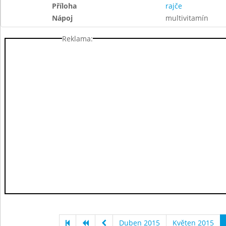
Příloha
rajče
Nápoj
multivitamín
Reklama:
Duben 2015
Květen 2015