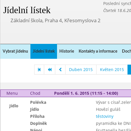
Poslední sync
Jídelní lístek
Čtvrtek 18.6.2
Základní škola, Praha 4, Křesomyslova 2
Vybrat jídelnu
Jídelní lístek
Historie
Kontakty a informace
Doch
Duben 2015
Květen 2015
Menu
Chod
Pondělí 1. 6. 2015 (11:15 - 14:00)
Polévka
Vývar s císař.zele
Jídlo
Jídlo
Hovězí guláš
Příloha
těstoviny
Doplněk
pyramidka ke DNI
Nápoj
Fruttanella bez/š