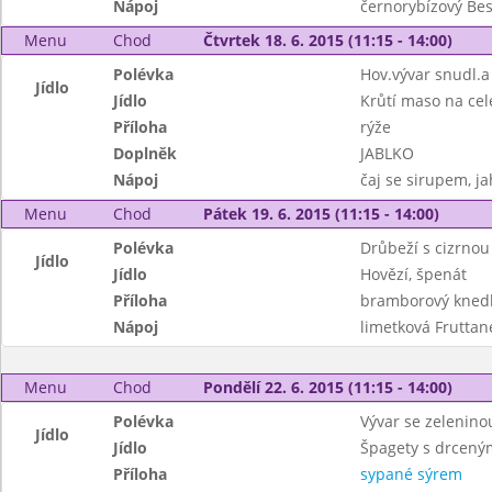
Nápoj
černorybízový Be
Menu
Chod
Čtvrtek 18. 6. 2015 (11:15 - 14:00)
Polévka
Hov.vývar snudl.a 
Jídlo
Jídlo
Krůtí maso na cel
Příloha
rýže
Doplněk
JABLKO
Nápoj
čaj se sirupem, j
Menu
Chod
Pátek 19. 6. 2015 (11:15 - 14:00)
Polévka
Drůbeží s cizrnou
Jídlo
Jídlo
Hovězí, špenát
Příloha
bramborový knedl
Nápoj
limetková Fruttan
Menu
Chod
Pondělí 22. 6. 2015 (11:15 - 14:00)
Polévka
Vývar se zelenin
Jídlo
Jídlo
Špagety s drceným
Příloha
sypané sýrem