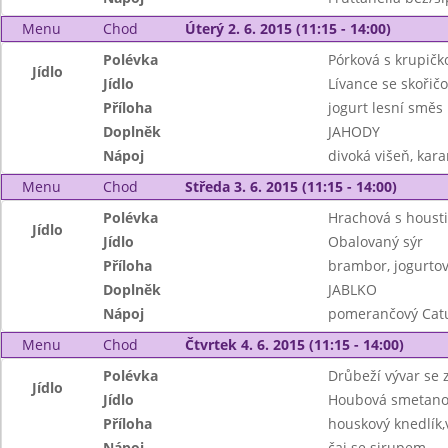
Menu
Chod
Úterý 2. 6. 2015 (11:15 - 14:00)
Polévka
Pórková s krupičk
Jídlo
Jídlo
Lívance se skoři
Příloha
jogurt lesní směs
Doplněk
JAHODY
Nápoj
divoká višeň, kar
Menu
Chod
Středa 3. 6. 2015 (11:15 - 14:00)
Polévka
Hrachová s houst
Jídlo
Jídlo
Obalovaný sýr
Příloha
brambor, jogurtov
Doplněk
JABLKO
Nápoj
pomerančový Catu
Menu
Chod
Čtvrtek 4. 6. 2015 (11:15 - 14:00)
Polévka
Drůbeží vývar se z
Jídlo
Jídlo
Houbová smetano
Příloha
houskový knedlík
Nápoj
čaj se sirupem