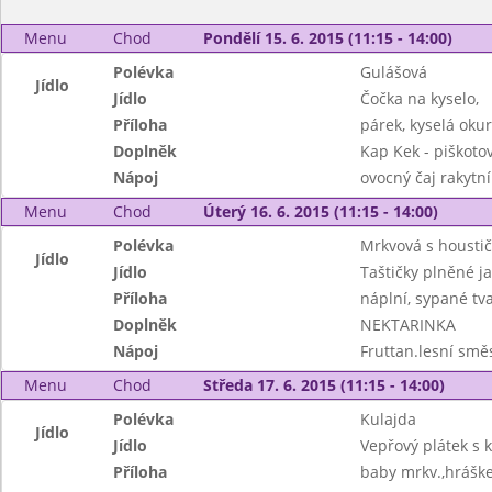
Menu
Chod
Pondělí 15. 6. 2015 (11:15 - 14:00)
Polévka
Gulášová
Jídlo
Jídlo
Čočka na kyselo,
Příloha
párek, kyselá oku
Doplněk
Kap Kek - piškotov
Nápoj
ovocný čaj rakytní
Menu
Chod
Úterý 16. 6. 2015 (11:15 - 14:00)
Polévka
Mrkvová s housti
Jídlo
Jídlo
Taštičky plněné ja
Příloha
náplní, sypané t
Doplněk
NEKTARINKA
Nápoj
Fruttan.lesní smě
Menu
Chod
Středa 17. 6. 2015 (11:15 - 14:00)
Polévka
Kulajda
Jídlo
Jídlo
Vepřový plátek s 
Příloha
baby mrkv.,hrášk