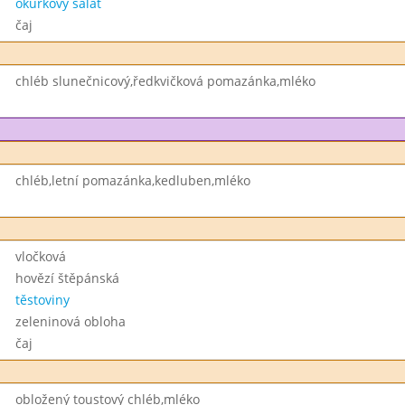
okurkový salát
čaj
chléb slunečnicový,ředkvičková pomazánka,mléko
chléb,letní pomazánka,kedluben,mléko
vločková
hovězí štěpánská
těstoviny
zeleninová obloha
čaj
obložený toustový chléb,mléko