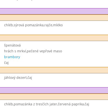
chléb,sýrová pomazánka,rajče,mléko
špenátová
hrách s mrkví,pečené vepřové maso
brambory
čaj
jáhlový dezert,čaj
chléb,pomazánka z tresčích jater,červená paprika,čaj