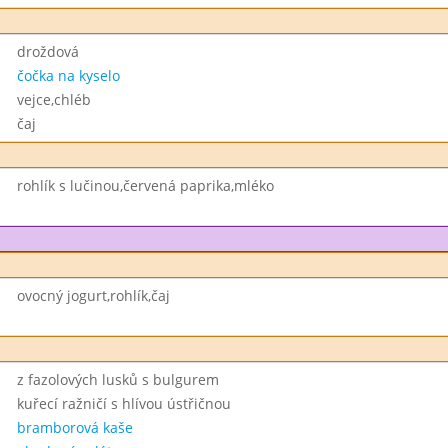
droždová
čočka na kyselo
vejce,chléb
čaj
rohlík s lučinou,červená paprika,mléko
ovocný jogurt,rohlík,čaj
z fazolových lusků s bulgurem
kuřecí ražničí s hlívou ústřičnou
bramborová kaše