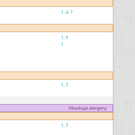
1
,
4
,
7
1
,
9
1
1
,
7
Obsahuje alergeny
1
,
7