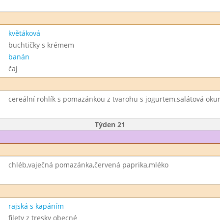
květáková
buchtičky s krémem
banán
čaj
cereální rohlík s pomazánkou z tvarohu s jogurtem,salátová oku
Týden 21
chléb,vaječná pomazánka,červená paprika,mléko
rajská s kapáním
filety z tresky obecné