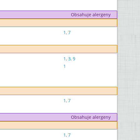
Obsahuje alergeny
1
,
7
1
,
3
,
9
1
1
,
7
Obsahuje alergeny
1
,
7