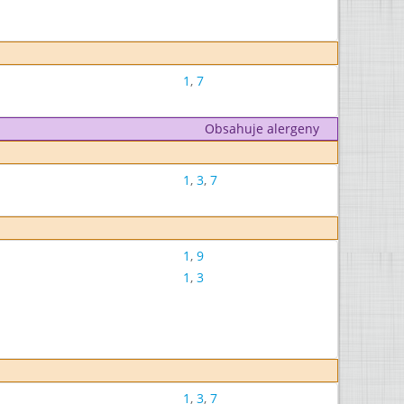
1
,
7
Obsahuje alergeny
1
,
3
,
7
1
,
9
1
,
3
1
,
3
,
7