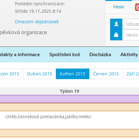
Poslední synchronizace:
Heslo
Středa 19.11.2025 8:14
Omezení objednávek
spěvková organizace
takty a informace
Spotřební koš
Docházka
Aktivity
ezen 2015
Duben 2015
Květen 2015
Červen 2015
Září 
Týden 19
chléb,česneková pomazánka,jablko,mléko