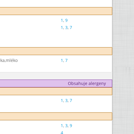
1
,
9
1
,
3
,
7
rka,mléko
1
,
7
Obsahuje alergeny
1
,
3
,
7
1
,
3
,
9
4