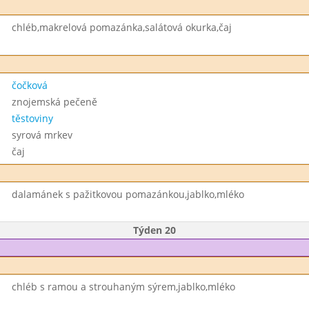
chléb,makrelová pomazánka,salátová okurka,čaj
čočková
znojemská pečeně
těstoviny
syrová mrkev
čaj
dalamánek s pažitkovou pomazánkou,jablko,mléko
Týden 20
chléb s ramou a strouhaným sýrem,jablko,mléko