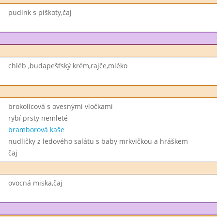
pudink s piškoty,čaj
chléb ,budapešťský krém,rajče,mléko
brokolicová s ovesnými vločkami
rybí prsty nemleté
bramborová kaše
nudličky z ledového salátu s baby mrkvičkou a hráškem
čaj
ovocná miska,čaj