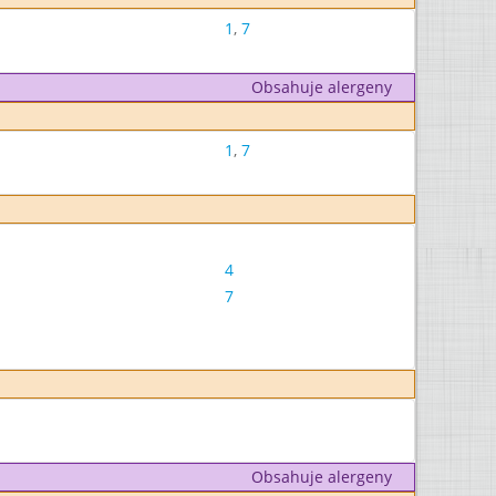
1
,
7
Obsahuje alergeny
1
,
7
4
7
Obsahuje alergeny