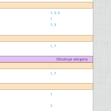
1
,
3
,
9
1
1
,
3
1
,
7
Obsahuje alergeny
1
,
7
1
7