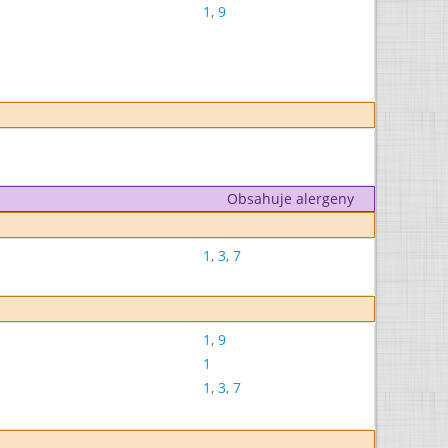
1
,
9
Obsahuje alergeny
1
,
3
,
7
1
,
9
1
1
,
3
,
7