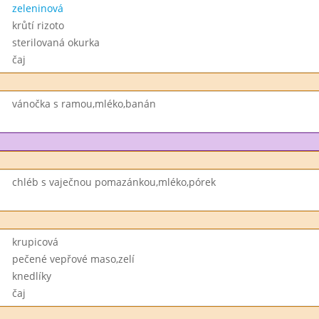
zeleninová
krůtí rizoto
sterilovaná okurka
čaj
vánočka s ramou,mléko,banán
chléb s vaječnou pomazánkou,mléko,pórek
krupicová
pečené vepřové maso,zelí
knedlíky
čaj