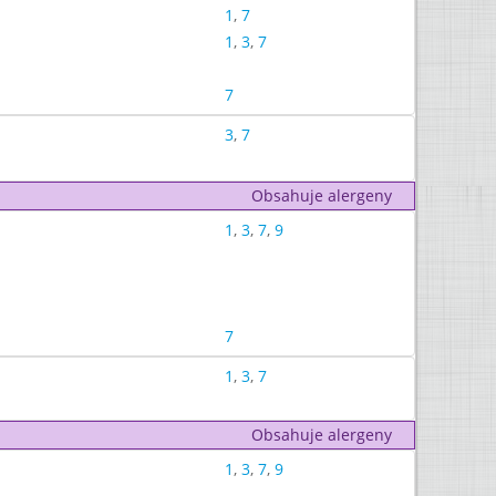
1
,
7
1
,
3
,
7
7
3
,
7
Obsahuje alergeny
1
,
3
,
7
,
9
7
1
,
3
,
7
Obsahuje alergeny
1
,
3
,
7
,
9