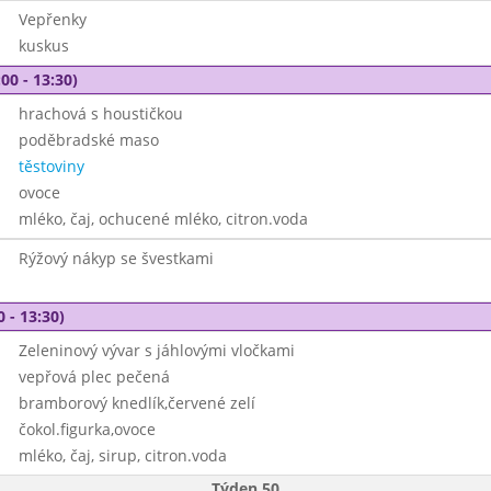
Vepřenky
kuskus
00 - 13:30)
hrachová s houstičkou
poděbradské maso
těstoviny
ovoce
mléko, čaj, ochucené mléko, citron.voda
Rýžový nákyp se švestkami
0 - 13:30)
Zeleninový vývar s jáhlovými vločkami
vepřová plec pečená
bramborový knedlík,červené zelí
čokol.figurka,ovoce
mléko, čaj, sirup, citron.voda
Týden 50