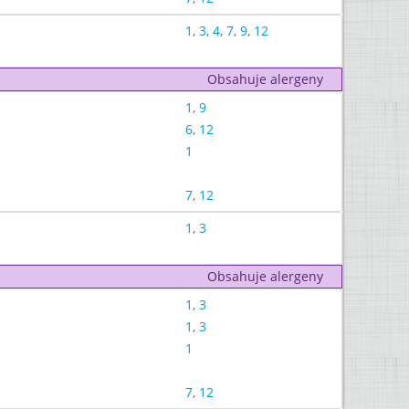
1
,
3
,
4
,
7
,
9
,
12
Obsahuje alergeny
1
,
9
6
,
12
1
7
,
12
1
,
3
Obsahuje alergeny
1
,
3
1
,
3
1
7
,
12