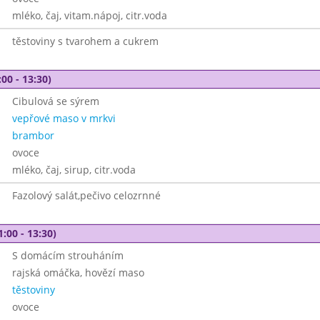
mléko, čaj, vitam.nápoj, citr.voda
těstoviny s tvarohem a cukrem
00 - 13:30)
Cibulová se sýrem
vepřové maso v mrkvi
brambor
ovoce
mléko, čaj, sirup, citr.voda
Fazolový salát,pečivo celozrnné
1:00 - 13:30)
S domácím strouháním
rajská omáčka, hovězí maso
těstoviny
ovoce