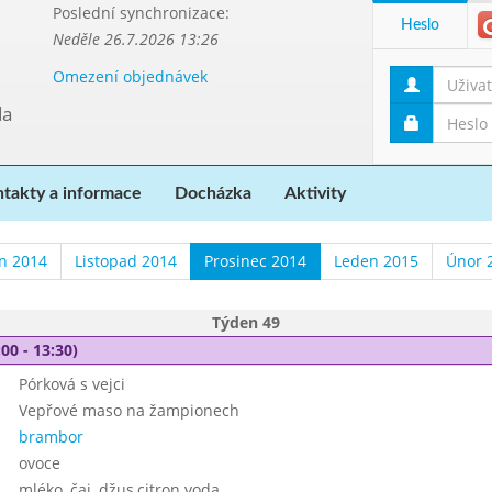
Poslední synchronizace:
Heslo
Neděle 26.7.2026 13:26
Omezení objednávek
da
takty a informace
Docházka
Aktivity
en 2014
Listopad 2014
Prosinec 2014
Leden 2015
Únor 
Týden 49
00 - 13:30)
Pórková s vejci
Vepřové maso na žampionech
brambor
ovoce
mléko, čaj, džus,citron.voda