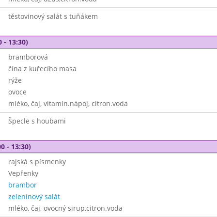
těstovinový salát s tuňákem
 - 13:30)
bramborová
čína z kuřecího masa
rýže
ovoce
mléko, čaj, vitamín.nápoj, citron.voda
Špecle s houbami
0 - 13:30)
rajská s písmenky
Vepřenky
brambor
zeleninový salát
mléko, čaj, ovocný sirup,citron.voda