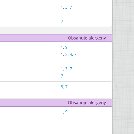
1
,
3
,
7
7
Obsahuje alergeny
1
,
9
1
,
3
,
4
,
7
1
,
3
,
7
7
3
,
7
Obsahuje alergeny
1
,
9
1