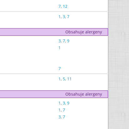
7
,
12
1
,
3
,
7
Obsahuje alergeny
3
,
7
,
9
1
7
1
,
5
,
11
Obsahuje alergeny
1
,
3
,
9
1
,
7
3
,
7