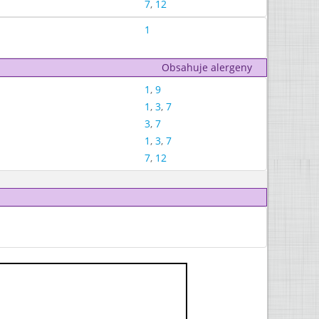
7
,
12
1
Obsahuje alergeny
1
,
9
1
,
3
,
7
3
,
7
1
,
3
,
7
7
,
12