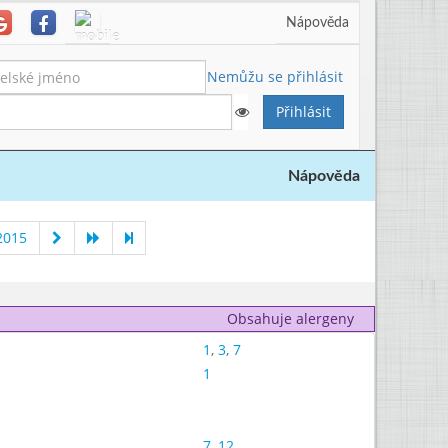
Nápověda
Nemůžu se přihlásit
Nápověda
2015
Obsahuje alergeny
1
,
3
,
7
1
7
,
12