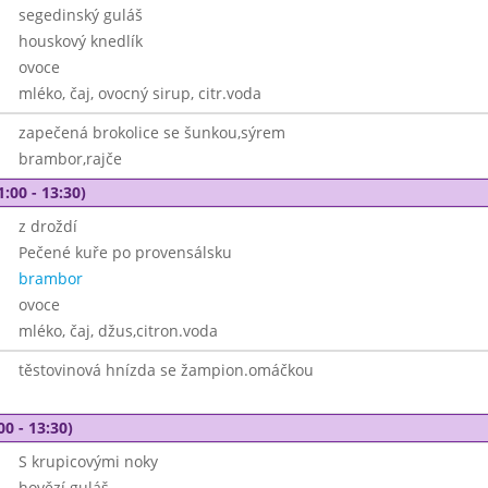
segedinský guláš
houskový knedlík
ovoce
mléko, čaj, ovocný sirup, citr.voda
zapečená brokolice se šunkou,sýrem
brambor,rajče
1:00 - 13:30)
z droždí
Pečené kuře po provensálsku
brambor
ovoce
mléko, čaj, džus,citron.voda
těstovinová hnízda se žampion.omáčkou
00 - 13:30)
S krupicovými noky
hovězí guláš