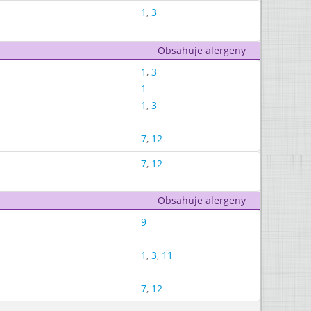
1
,
3
Obsahuje alergeny
1
,
3
1
1
,
3
7
,
12
7
,
12
Obsahuje alergeny
9
1
,
3
,
11
7
,
12