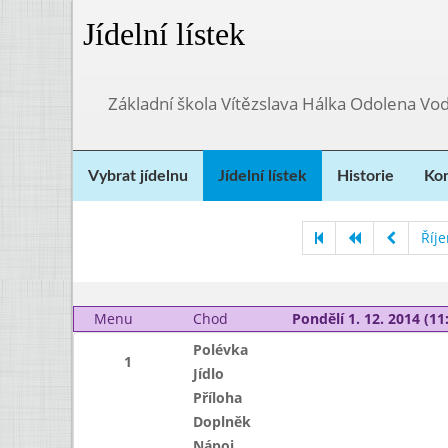
Jídelní lístek
Základní škola Vítězslava Hálka Odolena Vo
Vybrat jídelnu
Jídelní lístek
Historie
Kon
Říj
Menu
Chod
Pondělí 1. 12. 2014 (11:
Polévka
1
Jídlo
Příloha
Doplněk
Nápoj