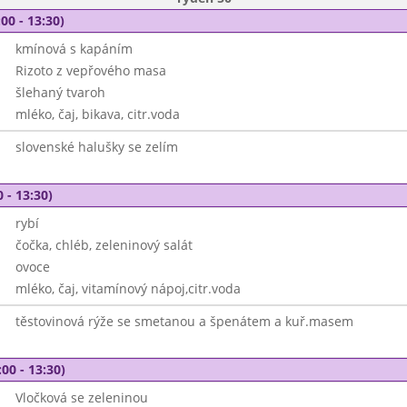
00 - 13:30)
kmínová s kapáním
Rizoto z vepřového masa
šlehaný tvaroh
mléko, čaj, bikava, citr.voda
slovenské halušky se zelím
 - 13:30)
rybí
čočka, chléb, zeleninový salát
ovoce
mléko, čaj, vitamínový nápoj,citr.voda
těstovinová rýže se smetanou a špenátem a kuř.masem
00 - 13:30)
Vločková se zeleninou