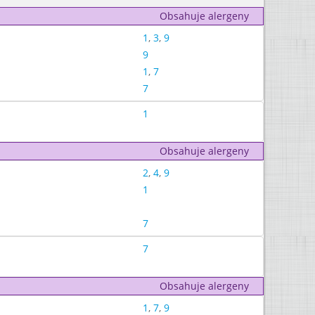
Obsahuje alergeny
1
,
3
,
9
9
1
,
7
7
1
Obsahuje alergeny
2
,
4
,
9
1
7
7
Obsahuje alergeny
1
,
7
,
9