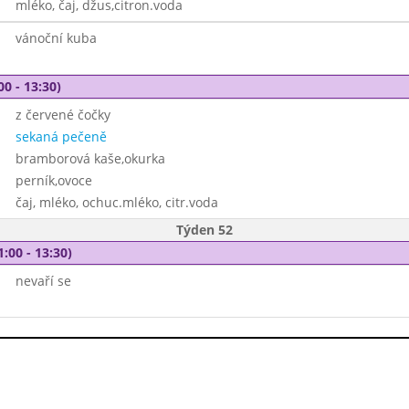
mléko, čaj, džus,citron.voda
vánoční kuba
00 - 13:30)
z červené čočky
sekaná pečeně
bramborová kaše,okurka
perník,ovoce
čaj, mléko, ochuc.mléko, citr.voda
Týden 52
1:00 - 13:30)
nevaří se