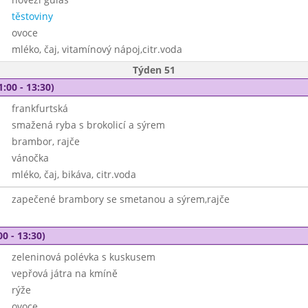
těstoviny
ovoce
mléko, čaj, vitamínový nápoj,citr.voda
Týden 51
1:00 - 13:30)
frankfurtská
smažená ryba s brokolicí a sýrem
brambor, rajče
vánočka
mléko, čaj, bikáva, citr.voda
zapečené brambory se smetanou a sýrem,rajče
00 - 13:30)
zeleninová polévka s kuskusem
vepřová játra na kmíně
rýže
ovoce