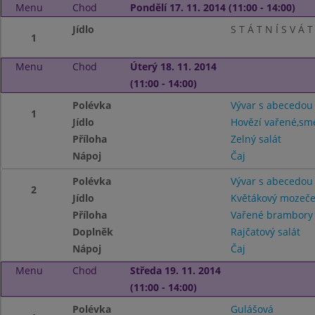
Menu
Chod
Pondělí 17. 11. 2014 (11:00 - 14:00)
Jídlo
S T Á T N Í S V Á T
1
Menu
Chod
Úterý 18. 11. 2014
(11:00 - 14:00)
Polévka
Vývar s abecedou
1
Jídlo
Hovězí vařené,sm
Příloha
Zelný salát
Nápoj
Čaj
Polévka
Vývar s abecedou
2
Jídlo
Květákový mozeč
Příloha
Vařené brambor
Doplněk
Rajčatový salát
Nápoj
Čaj
Menu
Chod
Středa 19. 11. 2014
(11:00 - 14:00)
Polévka
Gulášová