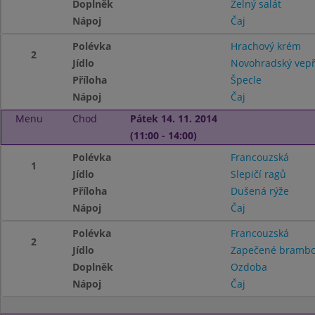
Doplněk
Zelný salát
Nápoj
Čaj
Polévka
Hrachový krém
2
Jídlo
Novohradský vepř
Příloha
Špecle
Nápoj
Čaj
Menu
Chod
Pátek 14. 11. 2014
(11:00 - 14:00)
Polévka
Francouzská
1
Jídlo
Slepičí ragů
Příloha
Dušená rýže
Nápoj
Čaj
Polévka
Francouzská
2
Jídlo
Zapečené brambor
Doplněk
Ozdoba
Nápoj
Čaj