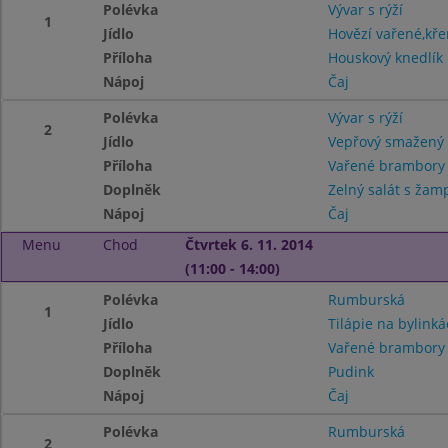
Polévka
Vývar s rýží
1
Jídlo
Hovězí vařené,kř
Příloha
Houskový knedlík
Nápoj
Čaj
Polévka
Vývar s rýží
2
Jídlo
Vepřový smažený 
Příloha
Vařené brambor
Doplněk
Zelný salát s žamp
Nápoj
Čaj
Menu
Chod
Čtvrtek 6. 11. 2014
(11:00 - 14:00)
Polévka
Rumburská
1
Jídlo
Tilápie na bylink
Příloha
Vařené brambor
Doplněk
Pudink
Nápoj
Čaj
Polévka
Rumburská
2