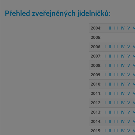
Přehled zveřejněných jídelníčků:
2004:
II
III
IV
V
V
2005:
2006:
I
II
III
IV
V
V
2007:
I
II
III
IV
V
V
2008:
I
II
III
IV
V
V
2009:
I
II
III
IV
V
V
2010:
I
II
III
IV
V
V
2011:
I
II
III
IV
V
V
2012:
I
II
III
IV
V
V
2013:
I
II
III
IV
V
V
2014:
I
II
III
IV
V
V
2015:
I
II
III
IV
V
V