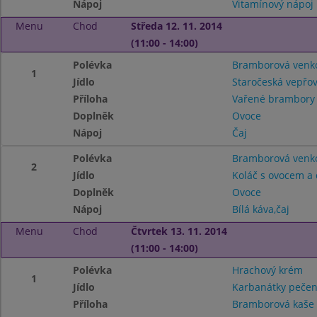
Nápoj
Vitamínový nápoj
Menu
Chod
Středa 12. 11. 2014
(11:00 - 14:00)
Polévka
Bramborová venk
1
Jídlo
Staročeská vepřo
Příloha
Vařené brambory
Doplněk
Ovoce
Nápoj
Čaj
Polévka
Bramborová venk
2
Jídlo
Koláč s ovocem a
Doplněk
Ovoce
Nápoj
Bílá káva,čaj
Menu
Chod
Čtvrtek 13. 11. 2014
(11:00 - 14:00)
Polévka
Hrachový krém
1
Jídlo
Karbanátky peče
Příloha
Bramborová kaš