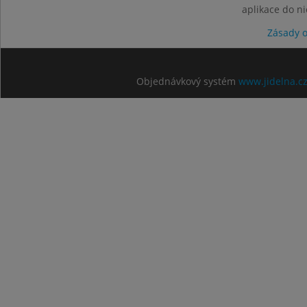
aplikace do n
Zásady 
Objednávkový systém
www.jidelna.c