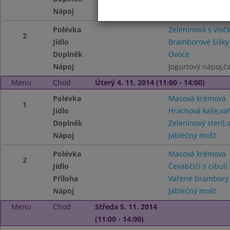
Nápoj
Čaj
Polévka
Zeleninová s vloč
2
Jídlo
Bramborové šišky
Doplněk
Ovoce
Nápoj
Jogurtový nápoj,ča
Menu
Chod
Úterý 4. 11. 2014 (11:00 - 14:00)
Polévka
Masová krémová
1
Jídlo
Hrachová kaše,vař
Doplněk
Zeleninový steril.
Nápoj
Jablečný mošt
Polévka
Masová krémová
2
Jídlo
Čevabčiči s cibulí 
Příloha
Vařené brambor
Nápoj
Jablečný mošt
Menu
Chod
Středa 5. 11. 2014
(11:00 - 14:00)