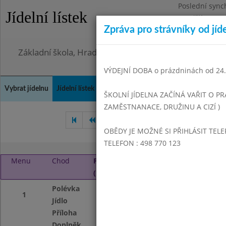
Poslední sync
Jídelní lístek
Pondělí 3.8.20
Zpráva pro strávníky od jíd
Omezení obje
Základní škola, Hradec Králové, Bezručova 1468
VÝDEJNÍ DOBA o prázdninách od 24.8
Vybrat jídelnu
Jídelní lístek
Historie
Kontakty a informace
Doch
ŠKOLNÍ JÍDELNA ZAČÍNÁ VAŘIT O PR
ZAMĚSTNANACE, DRUŽINU A CIZÍ )
Září 2014
Říjen 2014
Li
OBĚDY JE MOŽNÉ SI PŘIHLÁSIT TELE
TELEFON : 498 770 123
Menu
Chod
Pondělí 3. 11. 2014
(11:00 - 14:00)
Polévka
Zeleninová s vloč
1
Jídlo
Debrecínská vepř
Příloha
Těstoviny
Doplněk
Ovoce