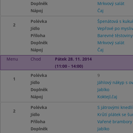
Doplněk
Mrkvový salát
Nápoj
Čaj
Polévka
Špenátová s kuku
2
Jídlo
Vepřové po mysli
Příloha
Barevné těstoviny
Doplněk
Mrkvový salát
Nápoj
Čaj
Menu
Chod
Pátek 28. 11. 2014
(11:00 - 14:00)
Polévka
9
1
Jídlo
Jáhlový nákyp s 
Doplněk
Jablko
Nápoj
Koktejl,čaj
Polévka
S játrovými knedlí
2
Jídlo
Krůtí plátek se š
Příloha
Vařené brambory
Doplněk
Jablko