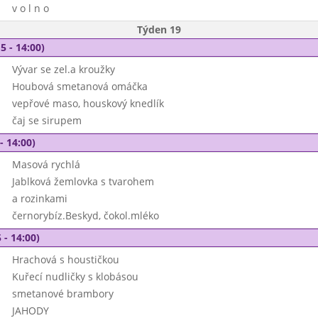
v o l n o
Týden 19
5 - 14:00)
Vývar se zel.a kroužky
Houbová smetanová omáčka
vepřové maso, houskový knedlík
čaj se sirupem
- 14:00)
Masová rychlá
Jablková žemlovka s tvarohem
a rozinkami
černorybíz.Beskyd, čokol.mléko
 - 14:00)
Hrachová s houstičkou
Kuřecí nudličky s klobásou
smetanové brambory
JAHODY