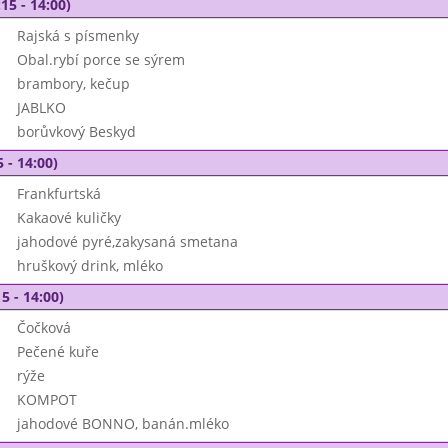
15 - 14:00)
Rajská s písmenky
Obal.rybí porce se sýrem
brambory, kečup
JABLKO
borůvkový Beskyd
 - 14:00)
Frankfurtská
Kakaové kuličky
jahodové pyré,zakysaná smetana
hruškový drink, mléko
5 - 14:00)
Čočková
Pečené kuře
rýže
KOMPOT
jahodové BONNO, banán.mléko