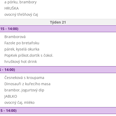
a pórku, brambory
HRUŠKA
ovocný třešňový čaj
Týden 21
15 - 14:00)
Bramborová
Fazole po bretaňsku
párek, kyselá okurka
PopKek piškot.dortík s čokol.
hruškový hot drink
 - 14:00)
Česneková s kroupama
Dinosauři z kuřecího masa
brambor, jogurtový dip
JABLKO
ovocný čaj, mléko
5 - 14:00)