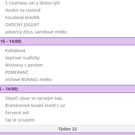
S císařskou zel.a těstov.rýží
Hovězí na slanině
houskový knedlík
OVOCNÝ JOGURT
jablečný džus, vanilkové mléko
15 - 14:00)
Květáková
Vepřové nudličky
těstoviny s pestem
POMERANČ
višňové BONNO, mléko
5 - 14:00)
Slepičí vývar se sýrovým kap.
Bramborové kulaté knedl.s uz.
červené zelí
čaj se sirupem
Týden 22