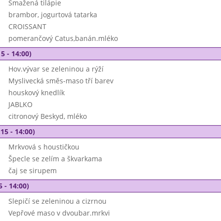
Smažená tilápie
brambor, jogurtová tatarka
CROISSANT
pomerančový Catus,banán.mléko
5 - 14:00)
Hov.vývar se zeleninou a rýží
Myslivecká směs-maso tří barev
houskový knedlík
JABLKO
citronový Beskyd, mléko
15 - 14:00)
Mrkvová s houstičkou
Špecle se zelím a škvarkama
čaj se sirupem
5 - 14:00)
Slepičí se zeleninou a cizrnou
Vepřové maso v dvoubar.mrkvi