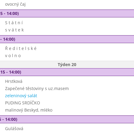
ovocný čaj
5 - 14:00)
S t á t n í
s v á t e k
- 14:00)
Ř e d i t e l s k é
v o l n o
Týden 20
15 - 14:00)
Hrstková
Zapečené těstoviny s uz.masem
zeleninový salát
PUDING SRDÍČKO
malinový Beskyd, mléko
 - 14:00)
Gulášová