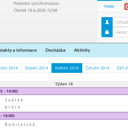
Poslední synchronizace:
Heslo
Čtvrtek 18.6.2026 12:08
takty a informace
Docházka
Aktivity
ezen 2014
Duben 2014
Květen 2014
Červen 2014
Září 
Týden 18
5 - 14:00)
S v á t e k
p r á c e
- 14:00)
Ř e d i t e l s k é