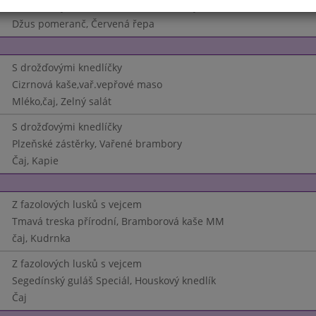
Karbanátky smažené, Vařené brambory MM
Džus pomeranč, Červená řepa
S drožďovými knedlíčky
Cizrnová kaše,vař.vepřové maso
Mléko,čaj, Zelný salát
S drožďovými knedlíčky
Plzeňské zástěrky, Vařené brambory
Čaj, Kapie
Z fazolových lusků s vejcem
Tmavá treska přírodní, Bramborová kaše MM
čaj, Kudrnka
Z fazolových lusků s vejcem
Segedínský guláš Speciál, Houskový knedlík
Čaj