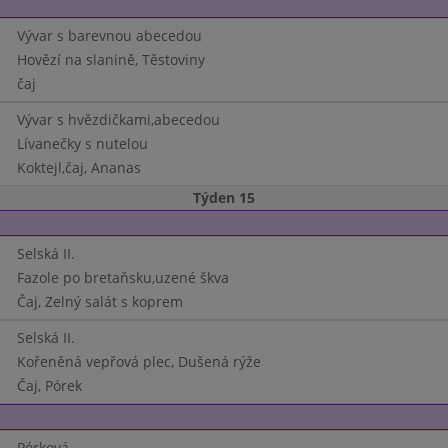
Vývar s barevnou abecedou
Hovězí na slanině, Těstoviny
čaj
Vývar s hvězdičkami,abecedou
Lívanečky s nutelou
Koktejl,čaj, Ananas
Týden 15
Selská II.
Fazole po bretaňsku,uzené škva
Čaj, Zelný salát s koprem
Selská II.
Kořeněná vepřová plec, Dušená rýže
Čaj, Pórek
Pórková