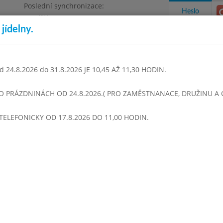
Poslední synchronizace:
Heslo
Pondělí 3.8.2026 9:06
jídelny.
Omezení objednávek
1468
 24.8.2026 do 31.8.2026 JE 10,45 AŽ 11,30 HODIN.
takty a informace
Docházka
Aktivity
 O PRÁZDNINÁCH OD 24.8.2026.( PRO ZAMĚSTNANACE, DRUŽINU A CI
TELEFONICKY OD 17.8.2026 DO 11,00 HODIN.
r 2014
Březen 2014
Duben 2014
Květen 2014
Červen 
Týden 14
Čočková s párkem
Chlupaté knedlíky,špenát,cibul, špenát
Džus pomeranč, Banán
Čočková s párkem