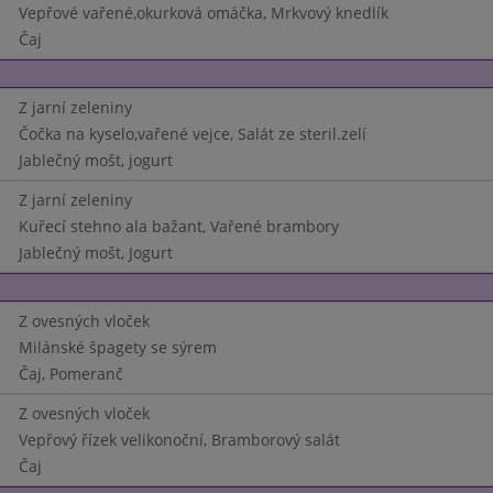
Vepřové vařené,okurková omáčka, Mrkvový knedlík
Čaj
Z jarní zeleniny
Čočka na kyselo,vařené vejce, Salát ze steril.zelí
Jablečný mošt, jogurt
Z jarní zeleniny
Kuřecí stehno ala bažant, Vařené brambory
Jablečný mošt, Jogurt
Z ovesných vloček
Milánské špagety se sýrem
Čaj, Pomeranč
Z ovesných vloček
Vepřový řízek velikonoční, Bramborový salát
Čaj