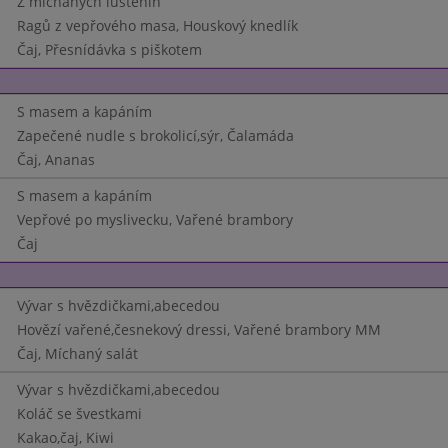
Z míchaných luštěnin
Ragů z vepřového masa, Houskový knedlík
Čaj, Přesnídávka s piškotem
S masem a kapáním
Zapečené nudle s brokolicí,sýr, Čalamáda
Čaj, Ananas
S masem a kapáním
Vepřové po myslivecku, Vařené brambory
Čaj
Vývar s hvězdičkami,abecedou
Hovězí vařené,česnekový dressi, Vařené brambory MM
Čaj, Míchaný salát
Vývar s hvězdičkami,abecedou
Koláč se švestkami
Kakao,čaj, Kiwi