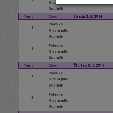
Hlavní jídlo
Doplněk
Menu
Chod
Středa 2. 4. 2014
Polévka
1
Hlavní jídlo
Doplněk
Polévka
2
Hlavní jídlo
Doplněk
Menu
Chod
Čtvrtek 3. 4. 2014
Polévka
1
Hlavní jídlo
Doplněk
Polévka
2
Hlavní jídlo
Doplněk