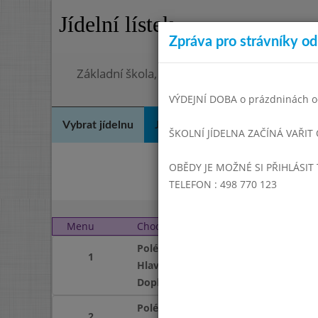
Jídelní lístek
Zpráva pro strávníky od 
Základní škola, Hradec Králové, Bezručova 
VÝDEJNÍ DOBA o prázdninách od
Vybrat jídelnu
Jídelní lístek
Historie
Kon
ŠKOLNÍ JÍDELNA ZAČÍNÁ VAŘIT
OBĚDY JE MOŽNÉ SI PŘIHLÁSIT 
Úno
TELEFON : 498 770 123
Menu
Chod
Úterý 1. 4. 2014
Polévka
1
Hlavní jídlo
Doplněk
Polévka
2