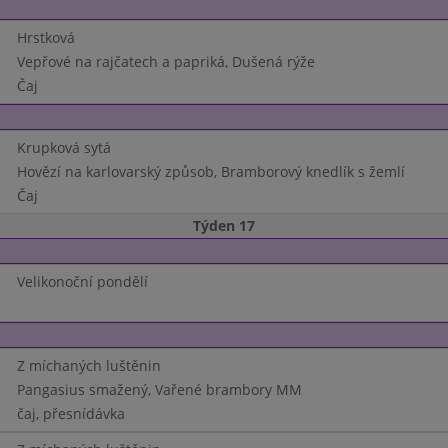
Hrstková
Vepřové na rajčatech a papriká, Dušená rýže
Čaj
Krupková sytá
Hovězí na karlovarský způsob, Bramborový knedlík s žemlí
Čaj
Týden 17
Velikonoční pondělí
Z míchaných luštěnin
Pangasius smažený, Vařené brambory MM
čaj, přesnídávka