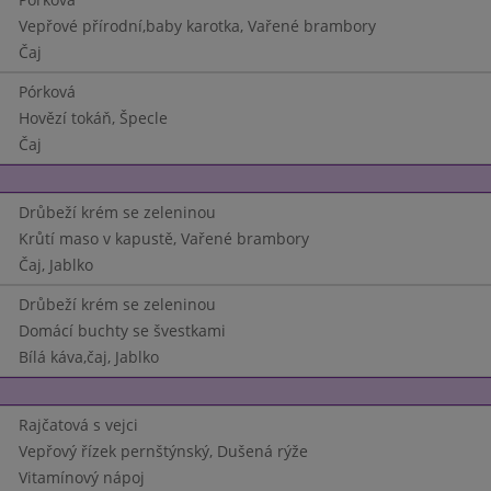
Vepřové přírodní,baby karotka, Vařené brambory
Čaj
Pórková
Hovězí tokáň, Špecle
Čaj
Drůbeží krém se zeleninou
Krůtí maso v kapustě, Vařené brambory
Čaj, Jablko
Drůbeží krém se zeleninou
Domácí buchty se švestkami
Bílá káva,čaj, Jablko
Rajčatová s vejci
Vepřový řízek pernštýnský, Dušená rýže
Vitamínový nápoj