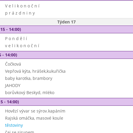
V e l i k o n o č n í
p r á z d n i n y
Týden 17
15 - 14:00)
P o n d ě l í
v e l i k o n o č n í
 - 14:00)
Čočková
Vepřová kýta, hrášek,kukuřička
baby karotka, brambory
JAHODY
borůvkový Beskyd, mléko
5 - 14:00)
Hovězí vývar se sýrov.kapáním
Rajská omáčka, masové koule
těstoviny
čaj se sirupem