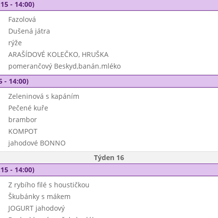
15 - 14:00)
Fazolová
Dušená játra
rýže
ARAŠÍDOVÉ KOLEČKO, HRUŠKA
pomerančový Beskyd,banán.mléko
5 - 14:00)
Zeleninová s kapáním
Pečené kuře
brambor
KOMPOT
jahodové BONNO
Týden 16
15 - 14:00)
Z rybího filé s houstičkou
Škubánky s mákem
JOGURT jahodový