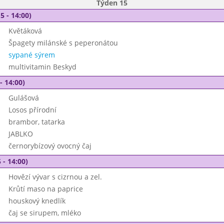
Týden 15
5 - 14:00)
Květáková
Špagety milánské s peperonátou
sypané sýrem
multivitamin Beskyd
- 14:00)
Gulášová
Losos přírodní
brambor, tatarka
JABLKO
černorybízový ovocný čaj
 - 14:00)
Hovězí vývar s cizrnou a zel.
Krůtí maso na paprice
houskový knedlík
čaj se sirupem, mléko