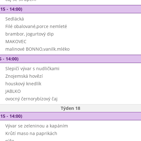
15 - 14:00)
Sedlácká
Filé obalované,porce nemleté
brambor, jogurtový dip
MAKOVEC
malinové BONNO,vanilk.mléko
5 - 14:00)
Slepičí vývar s nudličkami
Znojemská hovězí
houskový knedlík
JABLKO
ovocný černorybízový čaj
Týden 18
15 - 14:00)
Vývar se zeleninou a kapáním
Krůtí maso na paprikách
rýže