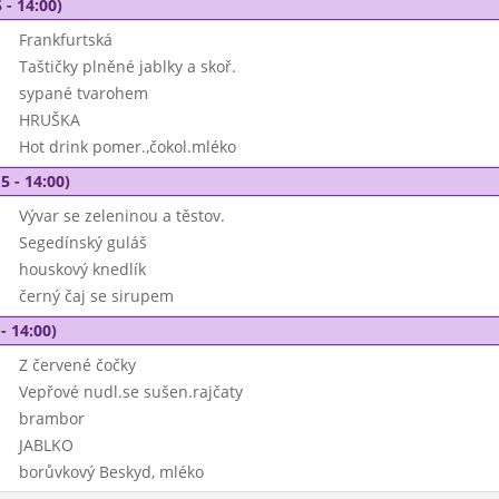
 - 14:00)
Frankfurtská
Taštičky plněné jablky a skoř.
sypané tvarohem
HRUŠKA
Hot drink pomer.,čokol.mléko
5 - 14:00)
Vývar se zeleninou a těstov.
Segedínský guláš
houskový knedlík
černý čaj se sirupem
- 14:00)
Z červené čočky
Vepřové nudl.se sušen.rajčaty
brambor
JABLKO
borůvkový Beskyd, mléko