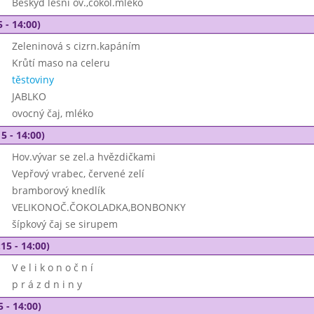
Beskyd lesní ov.,čokol.mléko
 - 14:00)
Zeleninová s cizrn.kapáním
Krůtí maso na celeru
těstoviny
JABLKO
ovocný čaj, mléko
5 - 14:00)
Hov.vývar se zel.a hvězdičkami
Vepřový vrabec, červené zelí
bramborový knedlík
VELIKONOČ.ČOKOLADKA,BONBONKY
šípkový čaj se sirupem
15 - 14:00)
V e l i k o n o č n í
p r á z d n i n y
5 - 14:00)