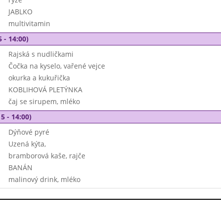
JABLKO
multivitamin
 - 14:00)
Rajská s nudličkami
Čočka na kyselo, vařené vejce
okurka a kukuřička
KOBLIHOVÁ PLETÝNKA
čaj se sirupem, mléko
5 - 14:00)
Dýňové pyré
Uzená kýta,
bramborová kaše, rajče
BANÁN
malinový drink, mléko