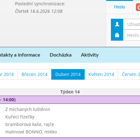
Poslední synchronizace:
Heslo
Čtvrtek 18.6.2026 12:08
takty a informace
Docházka
Aktivity
r 2014
Březen 2014
Duben 2014
Květen 2014
Červen 
Týden 14
- 14:00)
Z míchaných luštěnin
Kuřecí řízečky
bramborová kaše, rajče
malinové BONNO, mléko