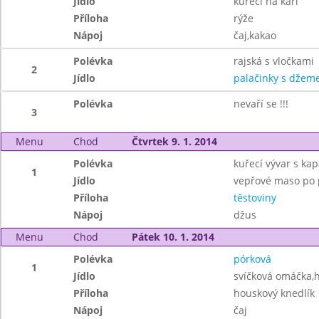
Jídlo
kuřecí na kari
Příloha
rýže
Nápoj
čaj,kakao
Polévka
rajská s vločkami
2
Jídlo
palačinky s dže
Polévka
nevaří se !!!
3
Menu
Chod
Čtvrtek 9. 1. 2014
Polévka
kuřecí vývar s ka
1
Jídlo
vepřové maso po p
Příloha
těstoviny
Nápoj
džus
Menu
Chod
Pátek 10. 1. 2014
Polévka
pórková
1
Jídlo
svíčková omáčka,
Příloha
houskový knedlík
Nápoj
čaj