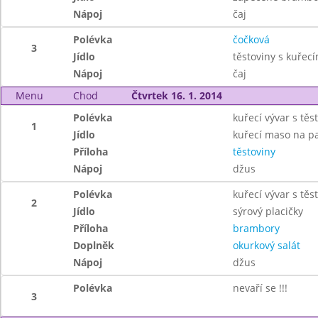
Nápoj
čaj
Polévka
čočková
3
Jídlo
těstoviny s kuře
Nápoj
čaj
Menu
Chod
Čtvrtek 16. 1. 2014
Polévka
kuřecí vývar s těs
1
Jídlo
kuřecí maso na p
Příloha
těstoviny
Nápoj
džus
Polévka
kuřecí vývar s těs
2
Jídlo
sýrový placičky
Příloha
brambory
Doplněk
okurkový salát
Nápoj
džus
Polévka
nevaří se !!!
3