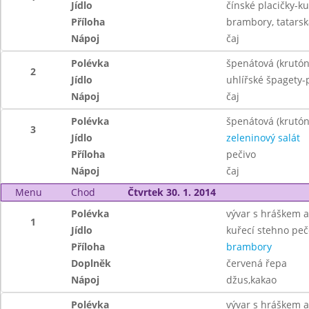
Jídlo
čínské placičky-k
Příloha
brambory, tatars
Nápoj
čaj
Polévka
špenátová (krutón
2
Jídlo
uhlířské špagety-p
Nápoj
čaj
Polévka
špenátová (krutón
3
Jídlo
zeleninový salát
Příloha
pečivo
Nápoj
čaj
Menu
Chod
Čtvrtek 30. 1. 2014
Polévka
vývar s hráškem a
1
Jídlo
kuřecí stehno pe
Příloha
brambory
Doplněk
červená řepa
Nápoj
džus,kakao
Polévka
vývar s hráškem a