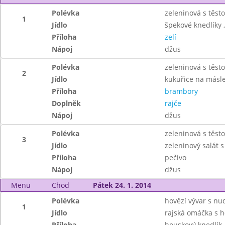
Polévka
zeleninová s těst
1
Jídlo
špekové knedlíky 
Příloha
zelí
Nápoj
džus
Polévka
zeleninová s těst
2
Jídlo
kukuřice na másl
Příloha
brambory
Doplněk
rajče
Nápoj
džus
Polévka
zeleninová s těst
3
Jídlo
zeleninový salát 
Příloha
pečivo
Nápoj
džus
Menu
Chod
Pátek 24. 1. 2014
Polévka
hovězí vývar s nu
1
Jídlo
rajská omáčka s
Příloha
houskový knedlík