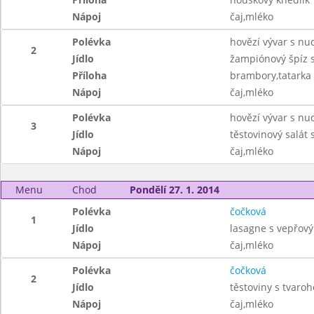
Nápoj
čaj,mléko
Polévka
hovězí vývar s nu
2
Jídlo
žampiónový špíz 
Příloha
brambory,tatarka
Nápoj
čaj,mléko
Polévka
hovězí vývar s nu
3
Jídlo
těstovinový salát
Nápoj
čaj,mléko
Menu
Chod
Pondělí 27. 1. 2014
Polévka
čočková
1
Jídlo
lasagne s vepřov
Nápoj
čaj,mléko
Polévka
čočková
2
Jídlo
těstoviny s tvaro
Nápoj
čaj,mléko