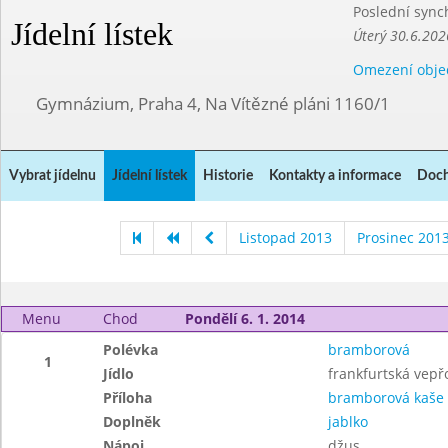
Poslední sync
Jídelní lístek
Úterý 30.6.202
Omezení obje
Gymnázium, Praha 4, Na Vítězné pláni 1160/1
Vybrat jídelnu
Jídelní lístek
Historie
Kontakty a informace
Doch
Listopad 2013
Prosinec 201
Menu
Chod
Pondělí 6. 1. 2014
Polévka
bramborová
1
Jídlo
frankfurtská vep
Příloha
bramborová kaše
Doplněk
jablko
Nápoj
džus