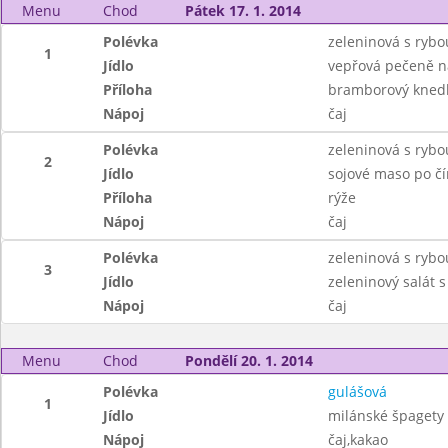
Menu
Chod
Pátek 17. 1. 2014
Polévka
zeleninová s rybo
1
Jídlo
vepřová pečeně n
Příloha
bramborový knedl
Nápoj
čaj
Polévka
zeleninová s rybo
2
Jídlo
sojové maso po č
Příloha
rýže
Nápoj
čaj
Polévka
zeleninová s rybo
3
Jídlo
zeleninový salát 
Nápoj
čaj
Menu
Chod
Pondělí 20. 1. 2014
Polévka
gulášová
1
Jídlo
milánské špagety
Nápoj
čaj,kakao