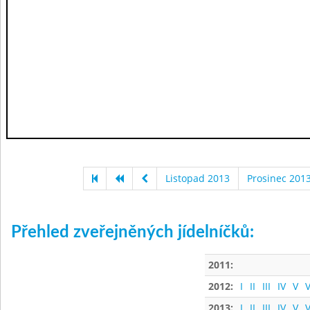
Listopad 2013
Prosinec 201
Přehled zveřejněných jídelníčků:
2011:
2012:
I
II
III
IV
V
V
2013:
I
II
III
IV
V
V