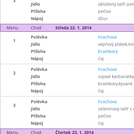
3
Jídlo
obložený talíř (ze
Příloha
pečivo
Nápoj
džus
Menu
Chod
Středa 22. 1. 2014
Polévka
hrachová
1
Jídlo
vepřový plátek,mí
Příloha
brambory
Nápoj
čaj
Polévka
hrachová
2
Jídlo
sojové karbanátky
Příloha
brambory,kysané 
Nápoj
čaj
Polévka
hrachová
3
Jídlo
zeleninový talíř s
Příloha
pečivo
Nápoj
čaj
Menu
Chod
Čtvrtek 23. 1. 2014