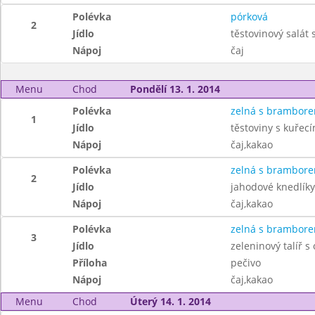
Polévka
pórková
2
Jídlo
těstovinový salát
Nápoj
čaj
Menu
Chod
Pondělí 13. 1. 2014
Polévka
zelná s brambor
1
Jídlo
těstoviny s kuřec
Nápoj
čaj,kakao
Polévka
zelná s brambor
2
Jídlo
jahodové knedlík
Nápoj
čaj,kakao
Polévka
zelná s brambor
3
Jídlo
zeleninový talíř 
Příloha
pečivo
Nápoj
čaj,kakao
Menu
Chod
Úterý 14. 1. 2014