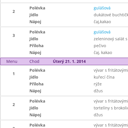
Polévka
gulášová
2
Jídlo
dukátové buchtič
Nápoj
čaj,kakao
Polévka
gulášová
3
Jídlo
zeleninový salát 
Příloha
pečivo
Nápoj
čaj, kakao
Menu
Chod
Úterý 21. 1. 2014
Polévka
vývar s fritátový
1
Jídlo
kuřecí čína
Příloha
rýže
Nápoj
džus
Polévka
vývar s fritátový
2
Jídlo
tortelíny s broko
Nápoj
džus
Polévka
vývar s fritátový