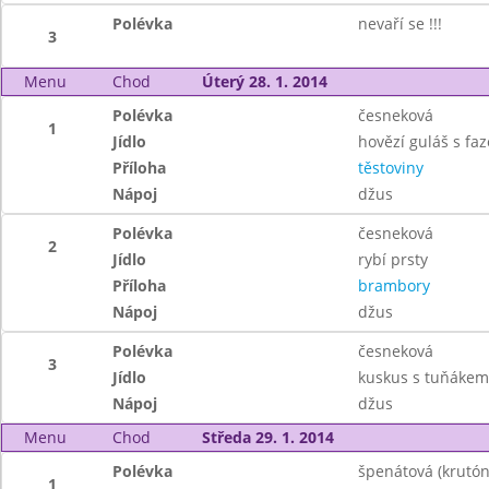
Polévka
nevaří se !!!
3
Menu
Chod
Úterý 28. 1. 2014
Polévka
česneková
1
Jídlo
hovězí guláš s fa
Příloha
těstoviny
Nápoj
džus
Polévka
česneková
2
Jídlo
rybí prsty
Příloha
brambory
Nápoj
džus
Polévka
česneková
3
Jídlo
kuskus s tuňákem
Nápoj
džus
Menu
Chod
Středa 29. 1. 2014
Polévka
špenátová (krutón
1