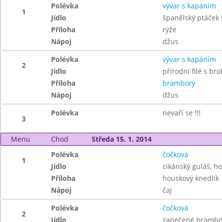
Polévka
vývar s kapáním
1
Jídlo
španělský ptáček 
Příloha
rýže
Nápoj
džus
Polévka
vývar s kapáním
2
Jídlo
přírodní filé s bro
Příloha
brambory
Nápoj
džus
Polévka
nevaří se !!!
3
Menu
Chod
Středa 15. 1. 2014
Polévka
čočková
1
Jídlo
cikánský guláš, h
Příloha
houskový knedlík
Nápoj
čaj
Polévka
čočková
2
Jídlo
zapečené brambory