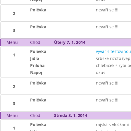
Polévka
nevaří se !!!
2
Polévka
nevaří se !!!
3
Menu
Chod
Úterý 7. 1. 2014
Polévka
vývar s těstovinou
1
Jídlo
srbské rizoto (vep
Příloha
chlebíček s rybí
Nápoj
džus
Polévka
nevaří se !!!
2
Polévka
nevaří se !!!
3
Menu
Chod
Středa 8. 1. 2014
Polévka
rajská s vločkami
1