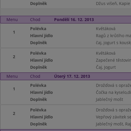
Doplněk
Džus višeň, Kapie
Menu
Chod
Pondělí 16. 12. 2013
Polévka
Květáková
1
Hlavní jídlo
Ragů z krůtího ma
Doplněk
čaj, jogurt s kous
Polévka
Květáková
2
Hlavní jídlo
Zapečené těstovi
Doplněk
Čaj, Jogurt
Menu
Chod
Úterý 17. 12. 2013
Polévka
Drožďová s opra
1
Hlavní jídlo
Čočka na kyselo,di
Doplněk
Jablečný mošt
Polévka
Drožďová s opra
2
Hlavní jídlo
Vepřový závitek 
Doplněk
Jablečný mošt, Ra