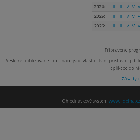
2024:
I
II
III
IV
V
V
2025:
I
II
III
IV
V
V
2026:
I
II
III
IV
V
V
Připraveno progr
Veškeré publikované informace jsou vlastnictvím příslušné jídel
aplikace do n
Zásady 
Objednávkový systém
www.jidelna.c