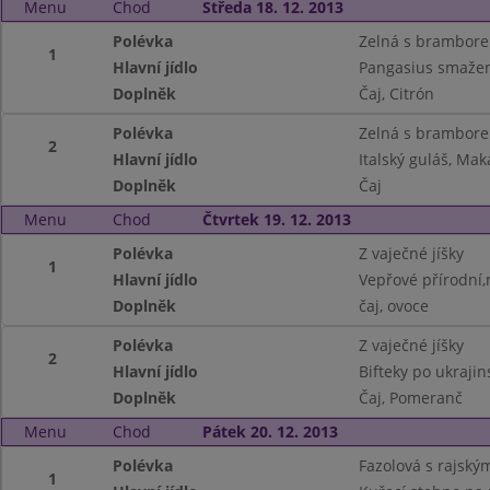
Menu
Chod
Středa 18. 12. 2013
Polévka
Zelná s brambore
1
Hlavní jídlo
Pangasius smažen
Doplněk
Čaj, Citrón
Polévka
Zelná s brambore
2
Hlavní jídlo
Italský guláš, Ma
Doplněk
Čaj
Menu
Chod
Čtvrtek 19. 12. 2013
Polévka
Z vaječné jíšky
1
Hlavní jídlo
Vepřové přírodní
Doplněk
čaj, ovoce
Polévka
Z vaječné jíšky
2
Hlavní jídlo
Bifteky po ukraji
Doplněk
Čaj, Pomeranč
Menu
Chod
Pátek 20. 12. 2013
Polévka
Fazolová s rajský
1