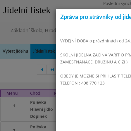
Poslední sync
Jídelní lístek
Pondělí 3.8.20
Zpráva pro strávníky od jíd
Omezení obje
Základní škola, Hradec Králové, Bezručova 1468
VÝDEJNÍ DOBA o prázdninách od 24.8
Vybrat jídelnu
Jídelní lístek
Historie
Kontakty a informace
Doch
ŠKOLNÍ JÍDELNA ZAČÍNÁ VAŘIT O PR
ZAMĚSTNANACE, DRUŽINU A CIZÍ )
Říjen 2013
Listopad 2013
OBĚDY JE MOŽNÉ SI PŘIHLÁSIT TELE
TELEFON : 498 770 123
Menu
Chod
Pondělí 2. 12. 2013
Polévka
Selská I
1
Hlavní jídlo
Vepřová šťavnatá 
Doplněk
čaj, pribináček
Polévka
Selská I.
2