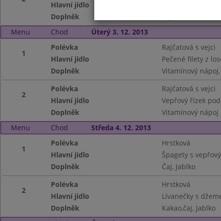
Hlavní jídlo
Brokolicové krok
Doplněk
Čaj, Pribináček
Menu
Chod
Úterý 3. 12. 2013
Polévka
Rajčatová s vejci
1
Hlavní jídlo
Pečené filety z l
Doplněk
Vitamínový nápoj,
Polévka
Rajčatová s vejci
2
Hlavní jídlo
Vepřový řízek pod
Doplněk
Vitamínový nápoj
Menu
Chod
Středa 4. 12. 2013
Polévka
Hrstková
1
Hlavní jídlo
Špagety s vepřo
Doplněk
Čaj, Jablko
Polévka
Hrstková
2
Hlavní jídlo
Lívanečky s dže
Doplněk
Kakao,čaj, Jablko