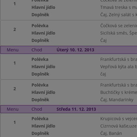
1
Hlavní jídlo
Tmavá treska s m
Doplněk
Čaj, Zelný salát s
Polévka
Čočková se zelen
2
Hlavní jídlo
Sicilská směs, Špe
Doplněk
Čaj
Menu
Chod
Úterý 10. 12. 2013
Polévka
Frankfurtská s br
1
Hlavní jídlo
Vepřová kýta ala 
Doplněk
čaj
Polévka
Frankfurtská s b
2
Hlavní jídlo
Buchtičky s krém
Doplněk
Čaj, Mandarinky
Menu
Chod
Středa 11. 12. 2013
Polévka
Krupicová s vejc
1
Hlavní jídlo
Cizrnová kaše,uze
Doplněk
Čaj, Banán