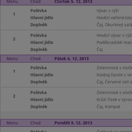
Menu
Chod
Čtvrtek 5. 12. 2013
Polévka
Vývar s rýží
1
Hlavní jídlo
Hovězí vařené,ta
Doplněk
Čaj, Okurkový salá
Polévka
Hovězí vývar s rýž
2
Hlavní jídlo
Poděbradské maso
Doplněk
Čaj
Menu
Chod
Pátek 6. 12. 2013
Polévka
Zeleninová s vloč
1
Hlavní jídlo
Kovboj.fazole s v
Doplněk
Čaj, Červené zelí
Polévka
Zeleninová s vloč
2
Hlavní jídlo
Krůtí řízek v sýr
Doplněk
Čaj, Kompot
Menu
Chod
Pondělí 9. 12. 2013
Polévka
Čočková se zelen