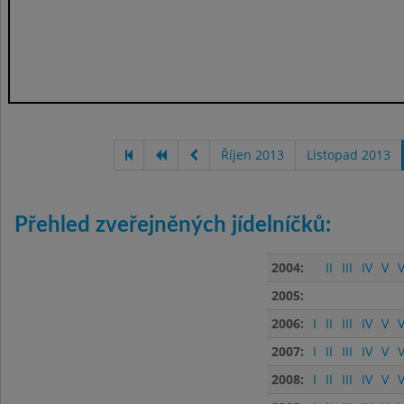
Říjen 2013
Listopad 2013
Přehled zveřejněných jídelníčků:
2004:
II
III
IV
V
V
2005:
2006:
I
II
III
IV
V
V
2007:
I
II
III
IV
V
V
2008:
I
II
III
IV
V
V