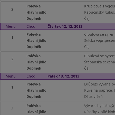
Polévka
Krupicová s vejc
2
Hlavní jídlo
Kapucínský guláš
Doplněk
Čaj
Menu
Chod
Čtvrtek 12. 12. 2013
Polévka
Cibulová se sýre
1
Hlavní jídlo
Selská vepř.pečen
Doplněk
Čaj
Polévka
Cibulová se sýre
2
Hlavní jídlo
Štěpánská sekan
Doplněk
Čaj
Menu
Chod
Pátek 13. 12. 2013
Polévka
Drůbeží vývar s b
1
Hlavní jídlo
Kuře na paprice, 
Doplněk
Džus višeň
Polévka
Vývar s bylinkov
2
Hlavní jídlo
Řízečky z bílé kl