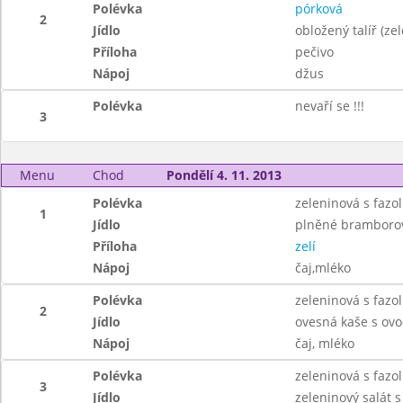
Polévka
pórková
2
Jídlo
obložený talíř (ze
Příloha
pečivo
Nápoj
džus
Polévka
nevaří se !!!
3
Menu
Chod
Pondělí 4. 11. 2013
Polévka
zeleninová s fazol
1
Jídlo
plněné bramboro
Příloha
zelí
Nápoj
čaj,mléko
Polévka
zeleninová s fazol
2
Jídlo
ovesná kaše s ov
Nápoj
čaj, mléko
Polévka
zeleninová s fazol
3
Jídlo
zeleninový salát 