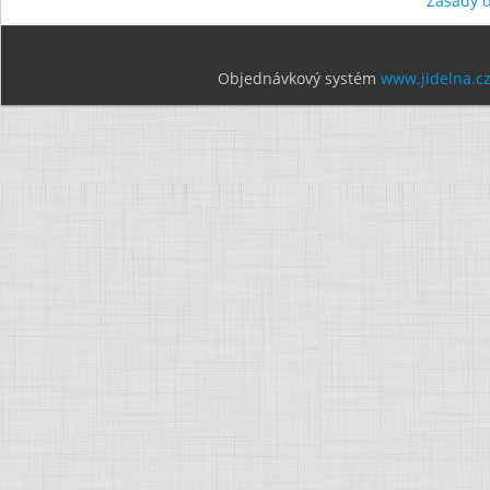
Zásady 
Objednávkový systém
www.jidelna.c