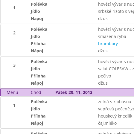
Polévka
hovězí vývar s nu
1
Jídlo
srbské rizoto s v
Nápoj
džus
Polévka
hovězí vývar s nu
2
Jídlo
smažená ryba
Příloha
brambory
Nápoj
džus
Polévka
hovězí vývar s nu
3
Jídlo
salát COLESAW - z
Příloha
pečivo
Nápoj
džus
Menu
Chod
Pátek 29. 11. 2013
Polévka
zelná s klobásou
1
Jídlo
vepřová pečeně,ze
Příloha
houskový knedlík
Nápoj
čaj,mléko
Polévka
zelná s klobásou