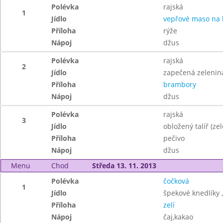
Polévka
rajská
1
Jídlo
vepřové maso na
Příloha
rýže
Nápoj
džus
Polévka
rajská
2
Jídlo
zapečená zelenin
Příloha
brambory
Nápoj
džus
Polévka
rajská
3
Jídlo
obložený talíř (zel
Příloha
pečivo
Nápoj
džus
Menu
Chod
Středa 13. 11. 2013
Polévka
čočková
1
Jídlo
špekové knedlíky 
Příloha
zelí
Nápoj
čaj,kakao