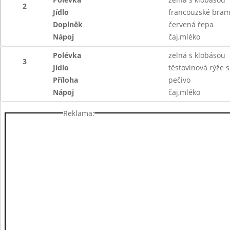
2
Jídlo
francouzské bram
Doplněk
červená řepa
Nápoj
čaj,mléko
Polévka
zelná s klobásou
3
Jídlo
těstovinová rýže
Příloha
pečivo
Nápoj
čaj,mléko
Reklama: