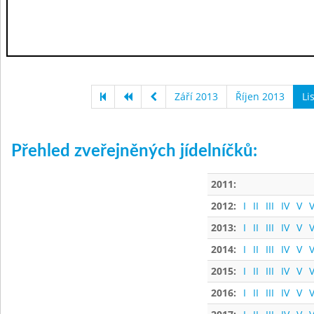
Září 2013
Říjen 2013
Li
Přehled zveřejněných jídelníčků:
2011:
2012:
I
II
III
IV
V
V
2013:
I
II
III
IV
V
V
2014:
I
II
III
IV
V
V
2015:
I
II
III
IV
V
V
2016:
I
II
III
IV
V
V