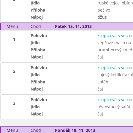
Jídlo
ruské vejce, oblo
Příloha
pečivo
Nápoj
džus
Menu
Chod
Pátek 15. 11. 2013
Polévka
krupicová s vejce
1
Jídlo
vepřové maso na 
Příloha
bramborový knedl
Nápoj
čaj
Polévka
krupicová s vejce
2
Jídlo
sojový kotlík (fazol
Příloha
chléb
Nápoj
čaj
Polévka
krupicová s vejce
3
Jídlo
těstovinový salát 
Nápoj
čaj
Menu
Chod
Pondělí 18. 11. 2013