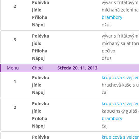
Polévka
vývar s fritátový
2
Jídlo
míchaná zelenina
Příloha
brambory
Nápoj
džus
Polévka
vývar s fritátový
3
Jídlo
míchaný salát tore
Příloha
pečivo
Nápoj
džus
Menu
Chod
Středa 20. 11. 2013
Polévka
krupicová s vejce
1
Jídlo
hrachová kaše s 
Nápoj
čaj
Polévka
krupicová s vejce
2
Jídlo
kapucínský guláš 
Příloha
brambory
Nápoj
čaj
Polévka
krupicová s vejce