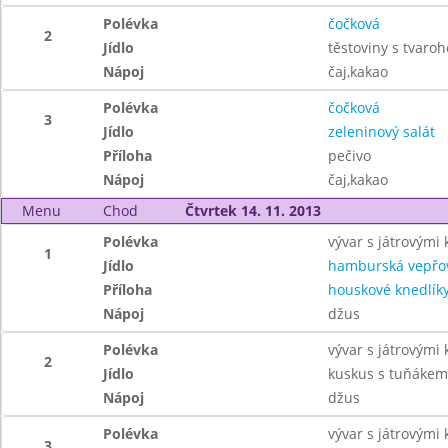
Polévka
čočková
2
Jídlo
těstoviny s tvaro
Nápoj
čaj,kakao
Polévka
čočková
3
Jídlo
zeleninový salát
Příloha
pečivo
Nápoj
čaj,kakao
Menu
Chod
Čtvrtek 14. 11. 2013
Polévka
vývar s játrovými 
1
Jídlo
hamburská vepřo
Příloha
houskové knedlík
Nápoj
džus
Polévka
vývar s játrovými 
2
Jídlo
kuskus s tuňákem
Nápoj
džus
Polévka
vývar s játrovými 
3