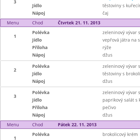
3
Jídlo
těstoviny s kuřec
Nápoj
čaj
Menu
Chod
Čtvrtek 21. 11. 2013
Polévka
zeleninový vývar 
1
Jídlo
vepřová játra na 
Příloha
rýže
Nápoj
džus
Polévka
zeleninový vývar 
2
Jídlo
těstoviny s brokol
Nápoj
džus
Polévka
zeleninový vývar 
3
Jídlo
paprikový salát s 
Příloha
pečivo
Nápoj
džus
Menu
Chod
Pátek 22. 11. 2013
Polévka
brokolicový krém
1