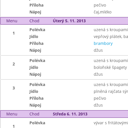
Příloha
pečivo
Nápoj
čaj,mléko
Menu
Chod
Úterý 5. 11. 2013
Polévka
uzená s kroupami
1
Jídlo
vepřový plátek, b
Příloha
brambory
Nápoj
džus
Polévka
uzená s kroupami
2
Jídlo
boloňské špagety 
Nápoj
džus
Polévka
uzená s kroupami
3
Jídlo
plněná rajčata s
Příloha
pečivo
Nápoj
džus
Menu
Chod
Středa 6. 11. 2013
Polévka
vývar s fritátový
1