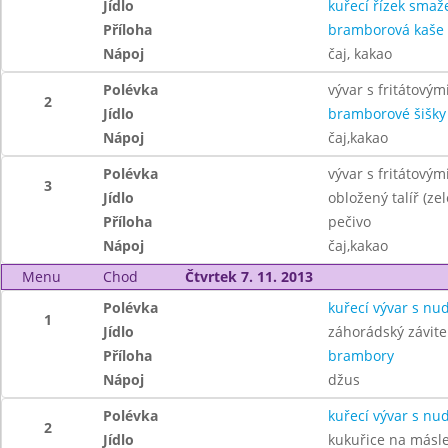
Jídlo
kuřecí řízek smaž
Příloha
bramborová kaše
Nápoj
čaj, kakao
Polévka
vývar s fritátový
2
Jídlo
bramborové šišk
Nápoj
čaj,kakao
Polévka
vývar s fritátový
3
Jídlo
obložený talíř (ze
Příloha
pečivo
Nápoj
čaj,kakao
Menu
Chod
Čtvrtek 7. 11. 2013
Polévka
kuřecí vývar s nu
1
Jídlo
záhorádský závite
Příloha
brambory
Nápoj
džus
Polévka
kuřecí vývar s nu
2
Jídlo
kukuřice na másl