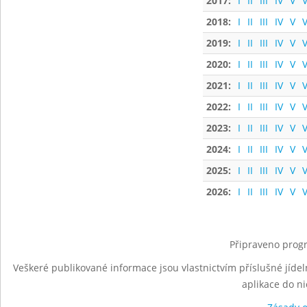
2017:
I
II
III
IV
V
V
2018:
I
II
III
IV
V
V
2019:
I
II
III
IV
V
V
2020:
I
II
III
IV
V
V
2021:
I
II
III
IV
V
V
2022:
I
II
III
IV
V
V
2023:
I
II
III
IV
V
V
2024:
I
II
III
IV
V
V
2025:
I
II
III
IV
V
V
2026:
I
II
III
IV
V
V
Připraveno progr
Veškeré publikované informace jsou vlastnictvím příslušné jídel
aplikace do n