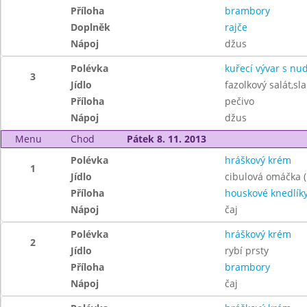
Příloha
brambory
Doplněk
rajče
Nápoj
džus
Polévka
kuřecí vývar s nu
3
Jídlo
fazolkový salát,sl
Příloha
pečivo
Nápoj
džus
Menu
Chod
Pátek 8. 11. 2013
Polévka
hráškový krém
1
Jídlo
cibulová omáčka (
Příloha
houskové knedlík
Nápoj
čaj
Polévka
hráškový krém
2
Jídlo
rybí prsty
Příloha
brambory
Nápoj
čaj