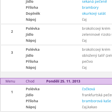
Jídlo
sekaná pečeně
Příloha
brambory
Doplněk
okurkový salát
Nápoj
čaj
Polévka
brokolicový krém
2
Jídlo
zeleninové rizoto
Nápoj
čaj
Polévka
brokolicový krém
3
Jídlo
obložený talíř (zel
Příloha
pečivo
Nápoj
čaj
Menu
Chod
Pondělí 25. 11. 2013
Polévka
čočková
1
Jídlo
frankfurtská peč
Příloha
bramborová kaše
Nápoj
čaj,kakao