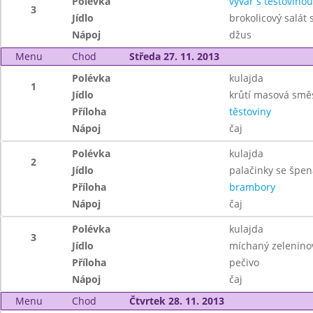
Polévka
vývar s těstovinou
3
Jídlo
brokolicový salát 
Nápoj
džus
Menu
Chod
Středa 27. 11. 2013
Polévka
kulajda
1
Jídlo
krůtí masová směs
Příloha
těstoviny
Nápoj
čaj
Polévka
kulajda
2
Jídlo
palačinky se špe
Příloha
brambory
Nápoj
čaj
Polévka
kulajda
3
Jídlo
míchaný zeleninov
Příloha
pečivo
Nápoj
čaj
Menu
Chod
Čtvrtek 28. 11. 2013