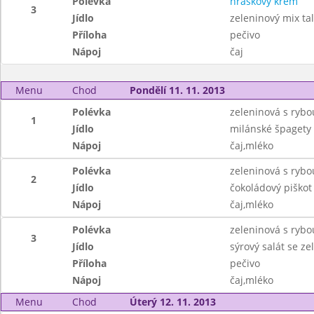
Polévka
hráškový krém
3
Jídlo
zeleninový mix tal
Příloha
pečivo
Nápoj
čaj
Menu
Chod
Pondělí 11. 11. 2013
Polévka
zeleninová s rybo
1
Jídlo
milánské špagety
Nápoj
čaj,mléko
Polévka
zeleninová s rybo
2
Jídlo
čokoládový piško
Nápoj
čaj,mléko
Polévka
zeleninová s rybo
3
Jídlo
sýrový salát se ze
Příloha
pečivo
Nápoj
čaj,mléko
Menu
Chod
Úterý 12. 11. 2013