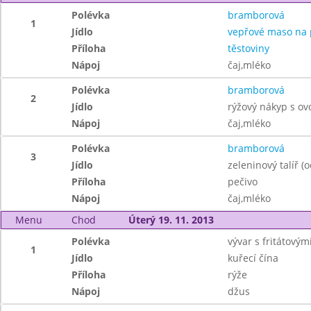
Polévka
bramborová
1
Jídlo
vepřové maso na 
Příloha
těstoviny
Nápoj
čaj,mléko
Polévka
bramborová
2
Jídlo
rýžový nákyp s o
Nápoj
čaj,mléko
Polévka
bramborová
3
Jídlo
zeleninový talíř (
Příloha
pečivo
Nápoj
čaj,mléko
Menu
Chod
Úterý 19. 11. 2013
Polévka
vývar s fritátový
1
Jídlo
kuřecí čína
Příloha
rýže
Nápoj
džus