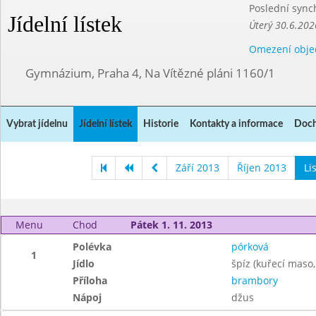
Poslední sync
Jídelní lístek
Úterý 30.6.202
Omezení obje
Gymnázium, Praha 4, Na Vítězné pláni 1160/1
Vybrat jídelnu
Jídelní lístek
Historie
Kontakty a informace
Doch
Září 2013
Říjen 2013
Li
Menu
Chod
Pátek 1. 11. 2013
Polévka
pórková
1
Jídlo
špíz (kuřecí maso,
Příloha
brambory
Nápoj
džus