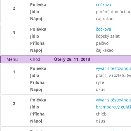
Polévka
čočková
2
Jídlo
plněné domácí bu
Nápoj
čaj,kakao
Polévka
čočková
3
Jídlo
šopský salát
Příloha
pečivo
Nápoj
čaj,kakao
Menu
Chod
Úterý 26. 11. 2013
Polévka
vývar s těstovinou
1
Jídlo
ptáčci v rozletu (
Příloha
rýže
Nápoj
džus
Polévka
vývar s těstovinou
2
Jídlo
bramborový gulá
Příloha
chléb
Nápoj
džus