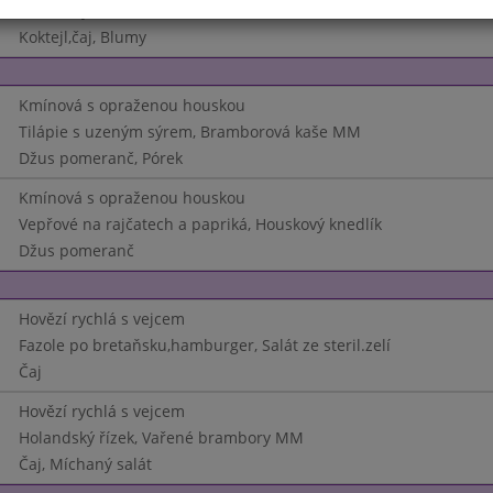
Buchtičky s krémem
Koktejl,čaj, Blumy
Kmínová s opraženou houskou
Tilápie s uzeným sýrem, Bramborová kaše MM
Džus pomeranč, Pórek
Kmínová s opraženou houskou
Vepřové na rajčatech a papriká, Houskový knedlík
Džus pomeranč
Hovězí rychlá s vejcem
Fazole po bretaňsku,hamburger, Salát ze steril.zelí
Čaj
Hovězí rychlá s vejcem
Holandský řízek, Vařené brambory MM
Čaj, Míchaný salát