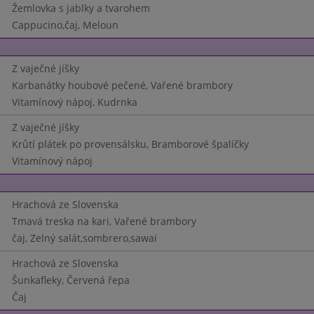
Žemlovka s jablky a tvarohem
Cappucino,čaj, Meloun
Z vaječné jíšky
Karbanátky houbové pečené, Vařené brambory
Vitamínový nápoj, Kudrnka
Z vaječné jíšky
Krůtí plátek po provensálsku, Bramborové špalíčky
Vitamínový nápoj
Hrachová ze Slovenska
Tmavá treska na kari, Vařené brambory
čaj, Zelný salát,sombrero,sawai
Hrachová ze Slovenska
Šunkafleky, Červená řepa
Čaj