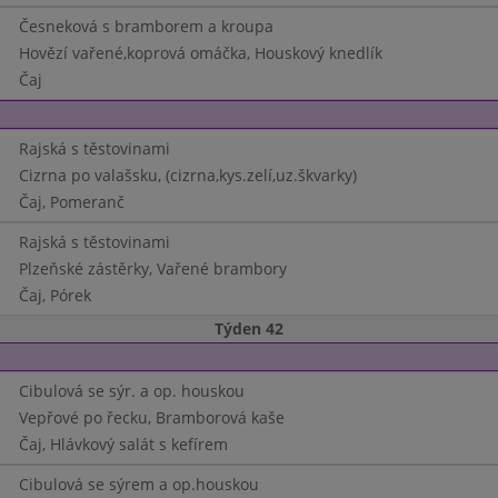
Česneková s bramborem a kroupa
Hovězí vařené,koprová omáčka, Houskový knedlík
Čaj
Rajská s těstovinami
Cizrna po valašsku, (cizrna,kys.zelí,uz.škvarky)
Čaj, Pomeranč
Rajská s těstovinami
Plzeňské zástěrky, Vařené brambory
Čaj, Pórek
Týden 42
Cibulová se sýr. a op. houskou
Vepřové po řecku, Bramborová kaše
Čaj, Hlávkový salát s kefírem
Cibulová se sýrem a op.houskou