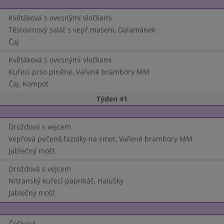
Květáková s ovesnými vločkami
Těstovinový salát s vepř.masem, Dalamánek
Čaj
Květáková s ovesnými vločkami
Kuřecí prso plněné, Vařené brambory MM
Čaj, Kompot
Týden 41
Drožďová s vejcem
Vepřová pečeně,fazolky na smet, Vařené brambory MM
Jablečný mošt
Drožďová s vejcem
Nitranský kuřecí paprikáš, Halušky
Jablečný mošt
Čočková