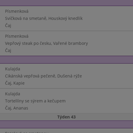
Písmenková
Svíčková na smetaně, Houskový knedlík
Čaj
Písmenková
Vepřový steak po česku, Vařené brambory
Čaj
Kulajda
Cikánská vepřová pečeně, Dušená rýže
Čaj, Kapie
Kulajda
Tortellíny se sýrem a kečupem
Čaj, Ananas
Týden 43