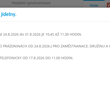
Poslední synchronizace:
Heslo
Pondělí 3.8.2026 9:06
jídelny.
Omezení objednávek
1468
 24.8.2026 do 31.8.2026 JE 10,45 AŽ 11,30 HODIN.
takty a informace
Docházka
Aktivity
 O PRÁZDNINÁCH OD 24.8.2026.( PRO ZAMĚSTNANACE, DRUŽINU A CI
TELEFONICKY OD 17.8.2026 DO 11,00 HODIN.
en 2013
Září 2013
Říjen 2013
Listopad 2013
Prosinec 
Týden 40
Vývar se smaženým hráškem
Hovězí vařené,baby karotka, Vařené brambory MM
Čaj
Vývar se smaženým hráškem