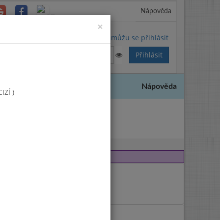
Nápověda
Close
×
Nemůžu se přihlásit
Nápověda
ZÍ )
2013