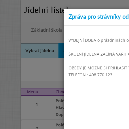
Jídelní lístek
Zpráva pro strávníky od 
Základní škola, Hradec Králové, Bezručova 
VÝDEJNÍ DOBA o prázdninách od
Vybrat jídelnu
Jídelní lístek
Historie
Kon
ŠKOLNÍ JÍDELNA ZAČÍNÁ VAŘIT
OBĚDY JE MOŽNÉ SI PŘIHLÁSIT 
Srp
TELEFON : 498 770 123
Menu
Chod
Úterý 1. 10. 2013
Polévka
1
Hlavní jídlo
Doplněk
Polévka
2