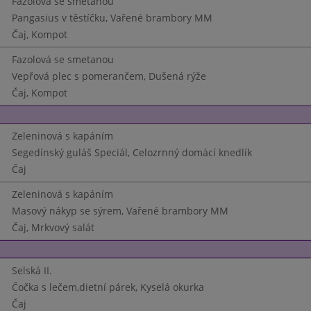
Fazolová se smetanou
Pangasius v těstíčku, Vařené brambory MM
Čaj, Kompot
Fazolová se smetanou
Vepřová plec s pomerančem, Dušená rýže
Čaj, Kompot
Zeleninová s kapáním
Segedínský guláš Speciál, Celozrnný domácí knedlík
Čaj
Zeleninová s kapáním
Masový nákyp se sýrem, Vařené brambory MM
Čaj, Mrkvový salát
Selská II.
Čočka s lečem,dietní párek, Kyselá okurka
Čaj