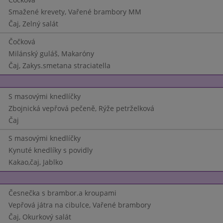
Smažené krevety, Vařené brambory MM
Čaj, Zelný salát
Čočková
Milánský guláš, Makaróny
Čaj, Zakys.smetana straciatella
S masovými knedlíčky
Zbojnická vepřová pečeně, Rýže petrželková
Čaj
S masovými knedlíčky
Kynuté knedlíky s povidly
Kakao,čaj, Jablko
Česnečka s brambor.a kroupami
Vepřová játra na cibulce, Vařené brambory
Čaj, Okurkový salát