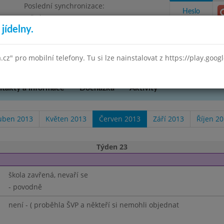
Poslední synchronizace:
Heslo
Středa 29.7.2026 9:58
jídelny.
Omezení objednávek
 Praha 3, K Lučinám 18/2500
a.cz" pro mobilní telefony. Tu si lze nainstalovat z https://play.goo
takty a informace
Docházka
Aktivity
uben 2013
Květen 2013
Červen 2013
Září 2013
Říjen 2
Týden 23
škola zavřená, nevaří se
- povodně
není - ( proběhla ŠVP a někteří si nemohli objednat