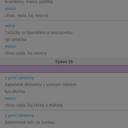
brambory, máslo, pažitka
ovoce
chlaz. voda, čaj ovocný
zelná
Taštičky se špenátem a mozzarelou
sýr.omáčka
ovoce
chlaz.voda, čaj ovocný
Týden 25
z jarní zeleniny
Zapečené těstoviny s uzeným masem
kys.okurka
ovoce
chlaz.voda, čaj černý a mátový
z jarní zeleniny
Zeleninové lečo se šunkou