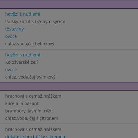
hovězí s nudlemi
Italský zbruf s uzeným sýrem
těstoviny
ovoce
chlaz.voda,čaj bylinkový
hovězí s nudlemi
Kološvárské zelí
ovoce
chlaz. voda,čaj bylinkový
hrachová s osmaž.hráškem
kuře a lá bažant
brambory, jasmín. rýže
chlaz.voda, čaj s citronem
hrachová s osmaž.hráškem
dukátové buchtičky s krémem