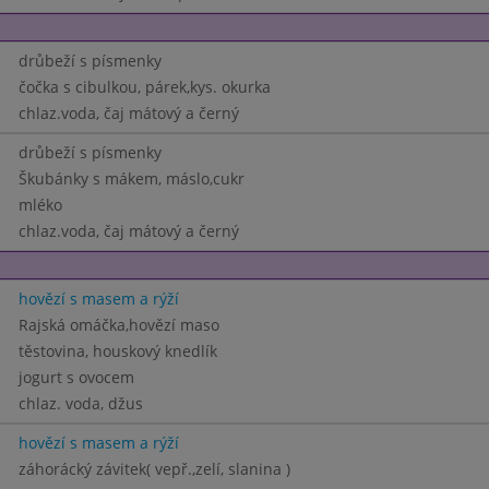
drůbeží s písmenky
čočka s cibulkou, párek,kys. okurka
chlaz.voda, čaj mátový a černý
drůbeží s písmenky
Škubánky s mákem, máslo,cukr
mléko
chlaz.voda, čaj mátový a černý
hovězí s masem a rýží
Rajská omáčka,hovězí maso
těstovina, houskový knedlík
jogurt s ovocem
chlaz. voda, džus
hovězí s masem a rýží
záhorácký závitek( vepř.,zelí, slanina )