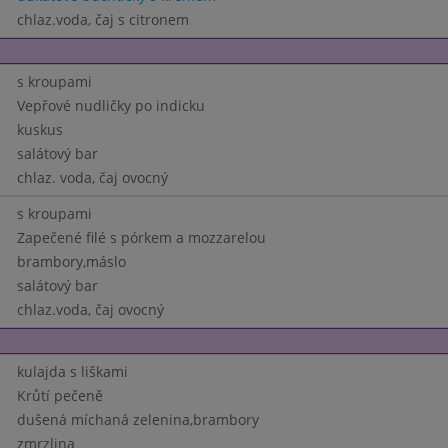
chlaz.voda, čaj s citronem
s kroupami
Vepřové nudličky po indicku
kuskus
salátový bar
chlaz. voda, čaj ovocný
s kroupami
Zapečené filé s pórkem a mozzarelou
brambory,máslo
salátový bar
chlaz.voda, čaj ovocný
kulajda s liškami
Krůtí pečeně
dušená míchaná zelenina,brambory
zmrzlina