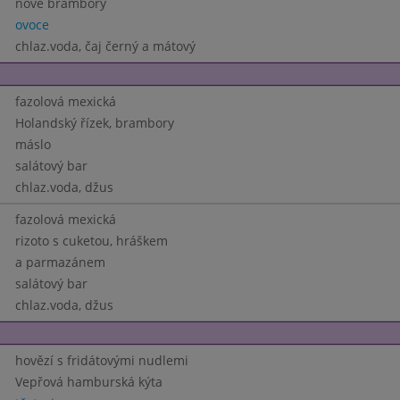
nové brambory
ovoce
chlaz.voda, čaj černý a mátový
fazolová mexická
Holandský řízek, brambory
máslo
salátový bar
chlaz.voda, džus
fazolová mexická
rizoto s cuketou, hráškem
a parmazánem
salátový bar
chlaz.voda, džus
hovězí s fridátovými nudlemi
Vepřová hamburská kýta