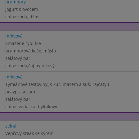
brambory
jogurt s ovocem
chlaz.voda, džus
mrkvová
Smažené rybí filé
bramborová kaše, máslo
salátový bar
chlaz.voda,čaj bylinkový
mrkvová
Tymiánové těstoviny( s kuř. masem a suš. rajčaty )
posyp - sezam
salátový bar
chlaz. voda, čaj bylinkový
zelná
Vepřový steak se sýrem