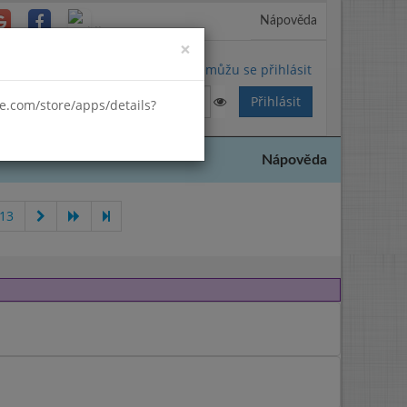
Nápověda
Close
×
Nemůžu se přihlásit
gle.com/store/apps/details?
Nápověda
013