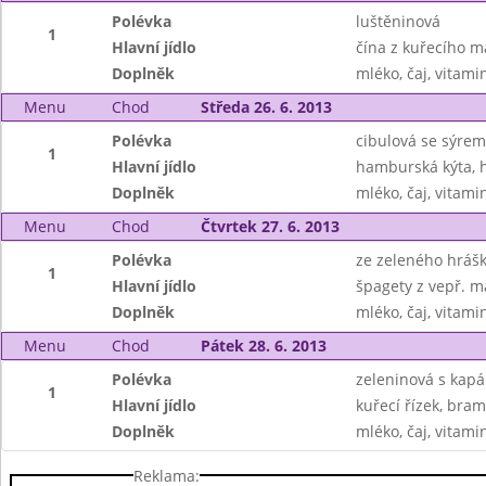
Polévka
luštěninová
1
Hlavní jídlo
čína z kuřecího m
Doplněk
mléko, čaj, vitami
Menu
Chod
Středa 26. 6. 2013
Polévka
cibulová se sýrem
1
Hlavní jídlo
hamburská kýta, 
Doplněk
mléko, čaj, vitami
Menu
Chod
Čtvrtek 27. 6. 2013
Polévka
ze zeleného hrášk
1
Hlavní jídlo
špagety z vepř. m
Doplněk
mléko, čaj, vitam
Menu
Chod
Pátek 28. 6. 2013
Polévka
zeleninová s kap
1
Hlavní jídlo
kuřecí řízek, bra
Doplněk
mléko, čaj, vitami
Reklama: