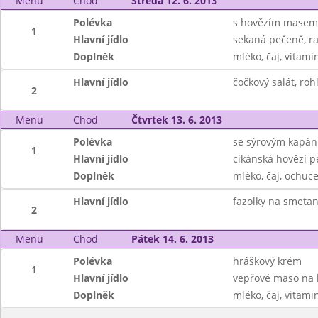
Menu
Chod
Středa 12. 6. 2013
Polévka
s hovězím masem
1
Hlavní jídlo
sekaná pečeně, r
Doplněk
mléko, čaj, vitami
Hlavní jídlo
čočkový salát, rohl
2
Menu
Chod
Čtvrtek 13. 6. 2013
Polévka
se sýrovým kapá
1
Hlavní jídlo
cikánská hovězí p
Doplněk
mléko, čaj, ochuc
Hlavní jídlo
fazolky na smeta
2
Menu
Chod
Pátek 14. 6. 2013
Polévka
hráškový krém
1
Hlavní jídlo
vepřové maso na 
Doplněk
mléko, čaj, vitami