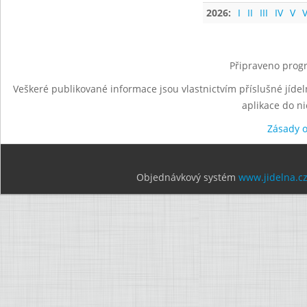
2026:
I
II
III
IV
V
V
Připraveno progr
Veškeré publikované informace jsou vlastnictvím příslušné jídel
aplikace do n
Zásady 
Objednávkový systém
www.jidelna.c