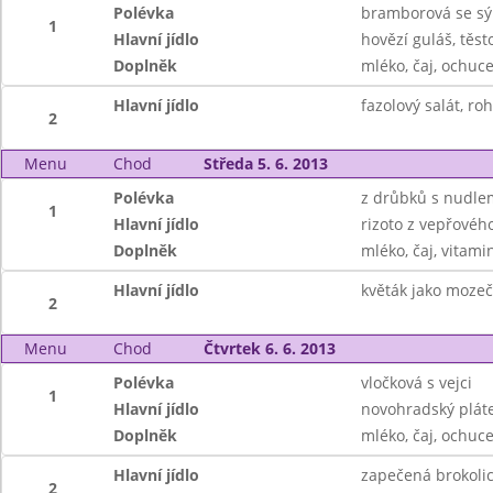
Polévka
bramborová se s
1
Hlavní jídlo
hovězí guláš, těst
Doplněk
mléko, čaj, ochuc
Hlavní jídlo
fazolový salát, roh
2
Menu
Chod
Středa 5. 6. 2013
Polévka
z drůbků s nudle
1
Hlavní jídlo
rizoto z vepřové
Doplněk
mléko, čaj, vitami
Hlavní jídlo
květák jako moze
2
Menu
Chod
Čtvrtek 6. 6. 2013
Polévka
vločková s vejci
1
Hlavní jídlo
novohradský pláte
Doplněk
mléko, čaj, ochuc
Hlavní jídlo
zapečená brokolic
2