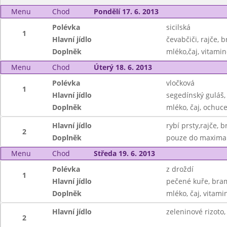
Menu
Chod
Pondělí 17. 6. 2013
Polévka
sicilská
1
Hlavní jídlo
čevabčiči, rajče,
Doplněk
mléko,čaj, vitamin
Menu
Chod
Úterý 18. 6. 2013
Polévka
vločková
1
Hlavní jídlo
segedínský guláš,
Doplněk
mléko, čaj, ochuc
Hlavní jídlo
rybí prsty,rajče, 
2
Doplněk
pouze do maxima
Menu
Chod
Středa 19. 6. 2013
Polévka
z droždí
1
Hlavní jídlo
pečené kuře, bra
Doplněk
mléko, čaj, vitami
Hlavní jídlo
zeleninové rizoto,
2