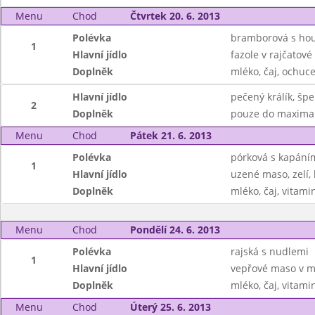
Menu
Chod
Čtvrtek 20. 6. 2013
Polévka
bramborová s ho
1
Hlavní jídlo
fazole v rajčatové
Doplněk
mléko, čaj, ochuc
Hlavní jídlo
pečený králík, šp
2
Doplněk
pouze do maxima
Menu
Chod
Pátek 21. 6. 2013
Polévka
pórková s kapání
1
Hlavní jídlo
uzené maso, zelí,
Doplněk
mléko, čaj, vitami
Menu
Chod
Pondělí 24. 6. 2013
Polévka
rajská s nudlemi
1
Hlavní jídlo
vepřové maso v m
Doplněk
mléko, čaj, vitami
Menu
Chod
Úterý 25. 6. 2013