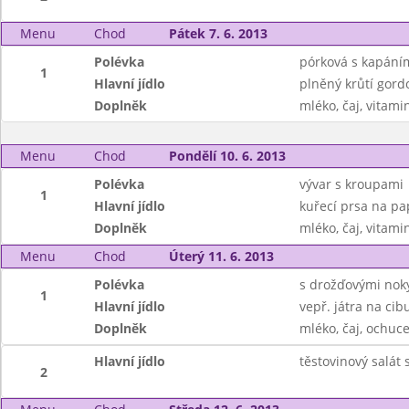
Menu
Chod
Pátek 7. 6. 2013
Polévka
pórková s kapání
1
Hlavní jídlo
plněný krůtí gor
Doplněk
mléko, čaj, vitami
Menu
Chod
Pondělí 10. 6. 2013
Polévka
vývar s kroupami
1
Hlavní jídlo
kuřecí prsa na pa
Doplněk
mléko, čaj, vitami
Menu
Chod
Úterý 11. 6. 2013
Polévka
s drožďovými nok
1
Hlavní jídlo
vepř. játra na cibu
Doplněk
mléko, čaj, ochuc
Hlavní jídlo
těstovinový salát
2