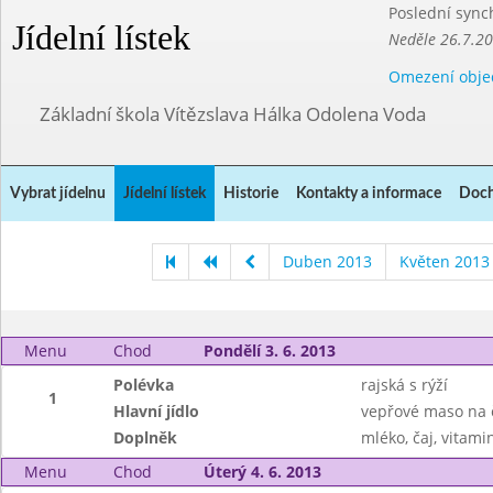
Poslední sync
Jídelní lístek
Neděle 26.7.2
Omezení obje
Základní škola Vítězslava Hálka Odolena Voda
Vybrat jídelnu
Jídelní lístek
Historie
Kontakty a informace
Doch
Duben 2013
Květen 2013
Menu
Chod
Pondělí 3. 6. 2013
Polévka
rajská s rýží
1
Hlavní jídlo
vepřové maso na 
Doplněk
mléko, čaj, vitam
Menu
Chod
Úterý 4. 6. 2013