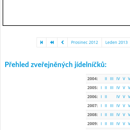
Prosinec 2012
Leden 2013
Přehled zveřejněných jídelníčků:
2004:
II
III
IV
V
V
2005:
I
II
III
IV
V
V
2006:
I
II
IV
V
V
2007:
I
II
III
IV
V
V
2008:
I
II
III
IV
V
V
2009:
I
II
III
IV
V
V