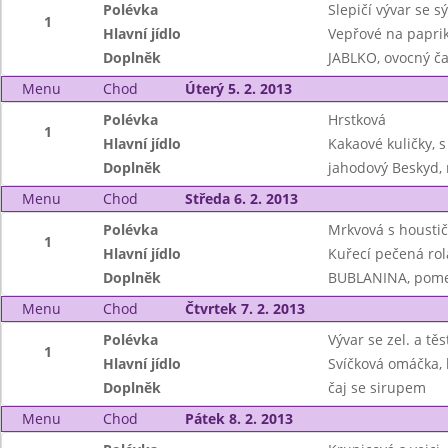
Polévka
Slepičí vývar se s
1
Hlavní jídlo
Vepřové na paprik
Doplněk
JABLKO, ovocný ča
Menu
Chod
Úterý 5. 2. 2013
Polévka
Hrstková
1
Hlavní jídlo
Kakaové kuličky, 
Doplněk
jahodový Beskyd,
Menu
Chod
Středa 6. 2. 2013
Polévka
Mrkvová s housti
1
Hlavní jídlo
Kuřecí pečená rol
Doplněk
BUBLANINA, pome
Menu
Chod
Čtvrtek 7. 2. 2013
Polévka
Vývar se zel. a tě
1
Hlavní jídlo
Svíčková omáčka, 
Doplněk
čaj se sirupem
Menu
Chod
Pátek 8. 2. 2013