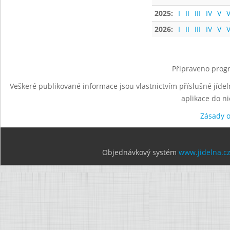
2025:
I
II
III
IV
V
V
2026:
I
II
III
IV
V
V
Připraveno progr
Veškeré publikované informace jsou vlastnictvím příslušné jídel
aplikace do n
Zásady 
Objednávkový systém
www.jidelna.c