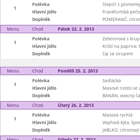
Polévka
Slepičí s písmenk
1
Hlavní jídlo
Frankfurtská peč
Doplněk
POMERANČ, citron
Menu
Chod
Pátek 22. 2. 2013
Polévka
Zeleninová s krup
1
Hlavní jídlo
Krůtí na paprice,
Doplněk
čaj se sirupem
Menu
Chod
Pondělí 25. 2. 2013
Polévka
Sedlácká
1
Hlavní jídlo
Masové rizoto se 
Doplněk
BANÁN, ovocný ča
Menu
Chod
Úterý 26. 2. 2013
Polévka
Masová rychlá
1
Hlavní jídlo
Vepřová kýta, špe
Doplněk
JABLKO, citronový
Menu
Chod
Středa 27. 2. 2013