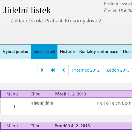
Poslední sync
Jídelní lístek
Čtvrtek 18.6.2
Základní škola, Praha 4, Křesomyslova 2
Vybrat jídelnu
Jídelní lístek
Historie
Kontakty a informace
Doch
Prosinec 2012
Leden 2013
Menu
Chod
Pátek 1. 2. 2013
Hlavní jídlo
P o l o l e t n í, p r
1
Menu
Chod
Pondělí 4. 2. 2013