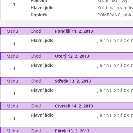
Polévka
Krupicová s vejci
1
Hlavní jídlo
Krůtí maso v mrkv
Doplněk
POMERANČ, jableč
Menu
Chod
Pondělí 11. 2. 2013
Hlavní jídlo
J a r n í, p r á z d 
1
Menu
Chod
Úterý 12. 2. 2013
Hlavní jídlo
J a r n í, p r á z d 
1
Menu
Chod
Středa 13. 2. 2013
Hlavní jídlo
J a r n í, p r á z d 
1
Menu
Chod
Čtvrtek 14. 2. 2013
Hlavní jídlo
J a r n í, p r á z d 
1
Menu
Chod
Pátek 15. 2. 2013