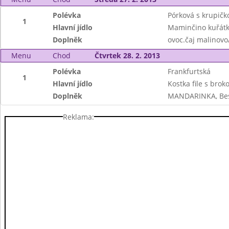
Polévka
Pórková s krupičk
1
Hlavní jídlo
Maminčino kuřátko
Doplněk
ovoc.čaj malinovo
Menu
Chod
Čtvrtek 28. 2. 2013
Polévka
Frankfurtská
1
Hlavní jídlo
Kostka file s brok
Doplněk
MANDARINKA, Bes
Reklama: