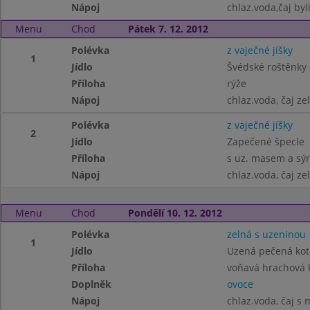
Nápoj
chlaz.voda,čaj byl
Menu
Chod
Pátek 7. 12. 2012
Polévka
z vaječné jíšky
1
Jídlo
Švédské roštěnky
Příloha
rýže
Nápoj
chlaz.voda, čaj ze
Polévka
z vaječné jíšky
2
Jídlo
Zapečené špecle
Příloha
s uz. masem a sý
Nápoj
chlaz.voda, čaj ze
Menu
Chod
Pondělí 10. 12. 2012
Polévka
zelná s uzeninou
1
Jídlo
Uzená pečená kotl
Příloha
voňavá hrachová 
Doplněk
ovoce
Nápoj
chlaz.voda, čaj 