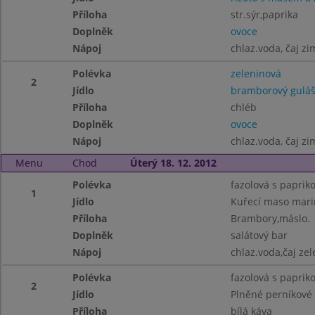
Příloha
str.sýr,paprika
Doplněk
ovoce
Nápoj
chlaz.voda, čaj zi
Polévka
zeleninová
2
Jídlo
bramborový gulá
Příloha
chléb
Doplněk
ovoce
Nápoj
chlaz.voda, čaj zi
Menu
Chod
Úterý 18. 12. 2012
Polévka
fazolová s paprik
1
Jídlo
Kuřecí maso mari
Příloha
Brambory,máslo.
Doplněk
salátový bar
Nápoj
chlaz.voda,čaj zel
Polévka
fazolová s paprik
2
Jídlo
Plněné perníkové 
Příloha
bílá káva