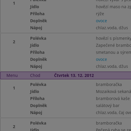
1
Jídlo
hovězí maso na zp
Příloha
rýže
Doplněk
ovoce
Nápoj
chlaz.voda, džus
Polévka
hovězí s písmenk
2
Jídlo
Zapečené brambory
Příloha
smetanou a sýre
Doplněk
ovoce
Nápoj
chlaz.voda, džus
Menu
Chod
Čtvrtek 13. 12. 2012
Polévka
bramboračka
1
Jídlo
Mozaiková sekan
Příloha
bramborová kaše 
Doplněk
salátový bar
Nápoj
chlaz.voda, čaj ov
Polévka
bramboračka
2
Jídlo
Pečená ryba se z