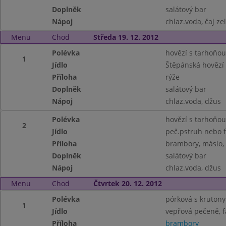
Doplněk
salátový bar
Nápoj
chlaz.voda, čaj ze
Menu
Chod
Středa 19. 12. 2012
Polévka
hovězí s tarhoňou
1
Jídlo
Štěpánská hovězí
Příloha
rýže
Doplněk
salátový bar
Nápoj
chlaz.voda, džus
Polévka
hovězí s tarhoňou
2
Jídlo
peč.pstruh nebo fi
Příloha
brambory, máslo, 
Doplněk
salátový bar
Nápoj
chlaz.voda, džus
Menu
Chod
Čtvrtek 20. 12. 2012
Polévka
pórková s krutony
1
Jídlo
vepřová pečeně, f
Příloha
brambory