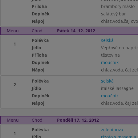
Příloha
brambory,máslo
Doplněk
salátový bar
Nápoj
chlaz.voda,čaj ov
Menu
Chod
Pátek 14. 12. 2012
Polévka
selská
1
Jídlo
Vepřové na papri
Příloha
těstovina
Doplněk
moučník
Nápoj
chlaz.voda, čaj ze
Polévka
selská
2
Jídlo
italské lassagne
Doplněk
moučník
Nápoj
chlaz.voda, čaj ze
Menu
Chod
Pondělí 17. 12. 2012
Polévka
zeleninová
1
Jídlo
rizoto s masem a 