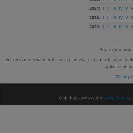
2024:
I
II
III
IV
V
V
2025:
I
II
III
IV
V
V
2026:
I
II
III
IV
V
V
Připraveno progr
Veškeré publikované informace jsou vlastnictvím příslušné jídel
aplikace do n
Zásady 
Objednávkový systém
www.jidelna.c