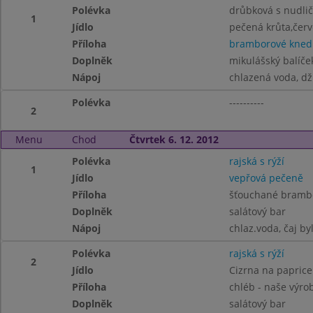
Polévka
drůbková s nudli
1
Jídlo
pečená krůta,červ
Příloha
bramborové knedl
Doplněk
mikulášský balíče
Nápoj
chlazená voda, d
Polévka
----------
2
Menu
Chod
Čtvrtek 6. 12. 2012
Polévka
rajská s rýží
1
Jídlo
vepřová pečeně
Příloha
šťouchané bramb
Doplněk
salátový bar
Nápoj
chlaz.voda, čaj by
Polévka
rajská s rýží
2
Jídlo
Cizrna na paprice
Příloha
chléb - naše výro
Doplněk
salátový bar