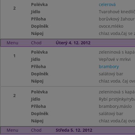
Polévka
celerová
2
Jídlo
Tvarohové knedlí
Příloha
borůvkový žahour
Doplněk
ovoce,mléko
Nápoj
chlaz.voda,čaj se
Menu
Chod
Úterý 4. 12. 2012
Polévka
zeleninová s kap
1
Jídlo
Vepřové v mrkvi
Příloha
brambory
Doplněk
salátový bar
Nápoj
chlaz.voda, čaj ov
Polévka
zeleninová s kap
2
Jídlo
Rybí prstýnky/ryb
Příloha
brambory,máslo
Doplněk
salátový bar
Nápoj
chlaz.voda,čaj ov
Menu
Chod
Středa 5. 12. 2012