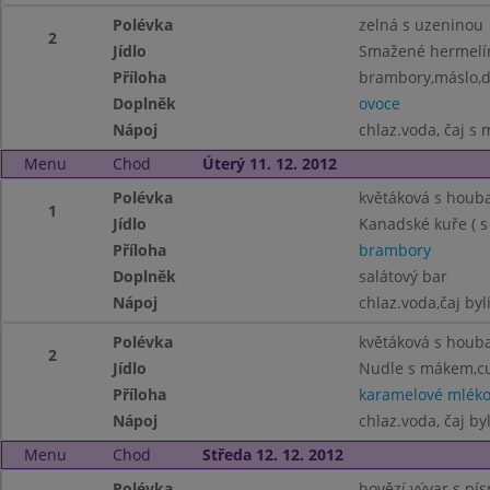
Polévka
zelná s uzeninou
2
Jídlo
Smažené hermelín
Příloha
brambory,máslo,d
Doplněk
ovoce
Nápoj
chlaz.voda, čaj 
Menu
Chod
Úterý 11. 12. 2012
Polévka
květáková s houb
1
Jídlo
Kanadské kuře ( s
Příloha
brambory
Doplněk
salátový bar
Nápoj
chlaz.voda,čaj byl
Polévka
květáková s houb
2
Jídlo
Nudle s mákem,cu
Příloha
karamelové mlék
Nápoj
chlaz.voda, čaj by
Menu
Chod
Středa 12. 12. 2012
Polévka
hovězí vývar s pí