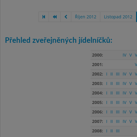
Říjen 2012
Listopad 2012
Přehled zveřejněných jídelníčků:
2000:
IV
V
V
2001:
V
2002:
I
II
III
IV
V
V
2003:
I
II
III
IV
V
V
2004:
I
II
III
IV
V
V
2005:
I
II
III
IV
V
V
2006:
I
II
III
IV
V
V
2007:
I
II
III
IV
V
V
2008:
I
II
III