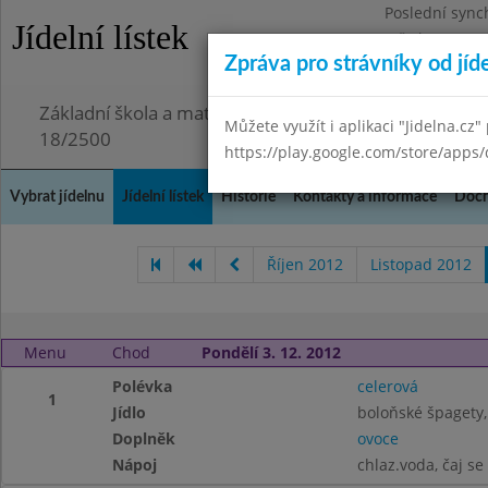
Poslední sync
Jídelní lístek
Středa 29.7.20
Zpráva pro strávníky od jíd
Omezení obje
Základní škola a mateřská škola Chmelnice, Praha 3,
Můžete využít i aplikaci "Jidelna.cz"
18/2500
https://play.google.com/store/apps/
Vybrat jídelnu
Jídelní lístek
Historie
Kontakty a informace
Doch
Říjen 2012
Listopad 2012
Menu
Chod
Pondělí 3. 12. 2012
Polévka
celerová
1
Jídlo
boloňské špagety, 
Doplněk
ovoce
Nápoj
chlaz.voda, čaj s