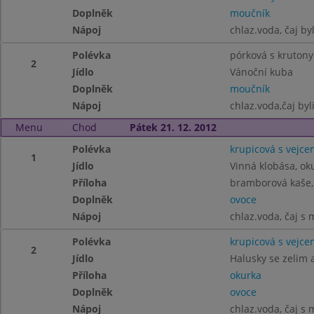
Doplněk
moučník
Nápoj
chlaz.voda, čaj by
Polévka
pórková s krutony
2
Jídlo
Vánoční kuba
Doplněk
moučník
Nápoj
chlaz.voda,čaj byl
Menu
Chod
Pátek 21. 12. 2012
Polévka
krupicová s vejce
1
Jídlo
Vinná klobása, ok
Příloha
bramborová kaše
Doplněk
ovoce
Nápoj
chlaz.voda, čaj 
Polévka
krupicová s vejce
2
Jídlo
Halusky se zelim
Příloha
okurka
Doplněk
ovoce
Nápoj
chlaz.voda, čaj 