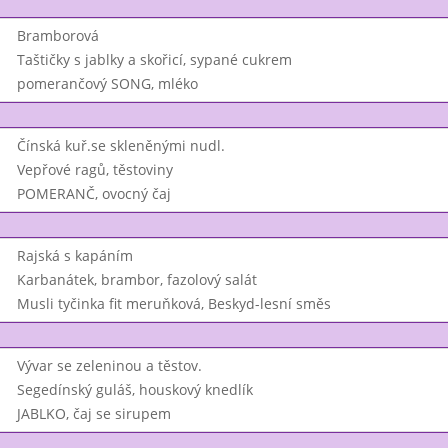
Bramborová
Taštičky s jablky a skořicí, sypané cukrem
pomerančový SONG, mléko
Čínská kuř.se skleněnými nudl.
Vepřové ragů, těstoviny
POMERANČ, ovocný čaj
Rajská s kapáním
Karbanátek, brambor, fazolový salát
Musli tyčinka fit meruňková, Beskyd-lesní směs
Vývar se zeleninou a těstov.
Segedínský guláš, houskový knedlík
JABLKO, čaj se sirupem