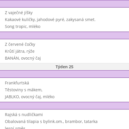
Z vaječné jíšky
Kakaové kuličky, jahodové pyré, zakysaná smet.
Song tropic, mléko
Z červené čočky
Krůtí játra, rýže
BANÁN, ovocný čaj
Týden 25
Frankfurtská
Těstoviny s mákem,
JABLKO, ovocný čaj, mléko
Rajská s nudličkami
Obalovaná tilapia s bylink.om., brambor, tatarka
lesní směs