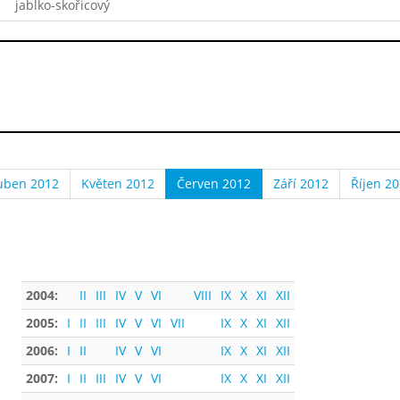
jablko-skořicový
uben 2012
Květen 2012
Červen 2012
Září 2012
Říjen 2
2004:
II
III
IV
V
VI
VIII
IX
X
XI
XII
2005:
I
II
III
IV
V
VI
VII
IX
X
XI
XII
2006:
I
II
IV
V
VI
IX
X
XI
XII
2007:
I
II
III
IV
V
VI
IX
X
XI
XII