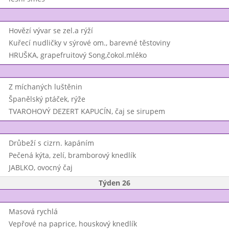
Hovězí vývar se zel.a rýží
Kuřecí nudličky v sýrové om., barevné těstoviny
HRUŠKA, grapefruitový Song,čokol.mléko
Z míchaných luštěnin
Španělský ptáček, rýže
TVAROHOVÝ DEZERT KAPUCÍN, čaj se sirupem
Drůbeží s cizrn. kapáním
Pečená kýta, zelí, bramborový knedlík
JABLKO, ovocný čaj
Týden 26
Masová rychlá
Vepřové na paprice, houskový knedlík