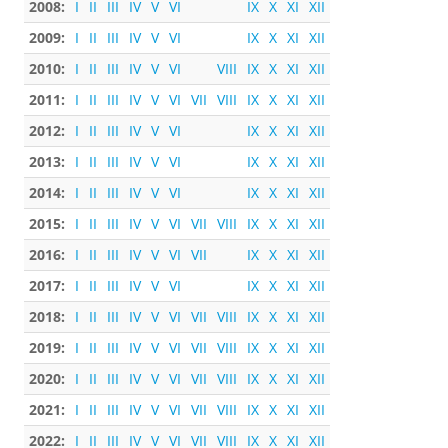
2008:
I
II
III
IV
V
VI
IX
X
XI
XII
2009:
I
II
III
IV
V
VI
IX
X
XI
XII
2010:
I
II
III
IV
V
VI
VIII
IX
X
XI
XII
2011:
I
II
III
IV
V
VI
VII
VIII
IX
X
XI
XII
2012:
I
II
III
IV
V
VI
IX
X
XI
XII
2013:
I
II
III
IV
V
VI
IX
X
XI
XII
2014:
I
II
III
IV
V
VI
IX
X
XI
XII
2015:
I
II
III
IV
V
VI
VII
VIII
IX
X
XI
XII
2016:
I
II
III
IV
V
VI
VII
IX
X
XI
XII
2017:
I
II
III
IV
V
VI
IX
X
XI
XII
2018:
I
II
III
IV
V
VI
VII
VIII
IX
X
XI
XII
2019:
I
II
III
IV
V
VI
VII
VIII
IX
X
XI
XII
2020:
I
II
III
IV
V
VI
VII
VIII
IX
X
XI
XII
2021:
I
II
III
IV
V
VI
VII
VIII
IX
X
XI
XII
2022:
I
II
III
IV
V
VI
VII
VIII
IX
X
XI
XII