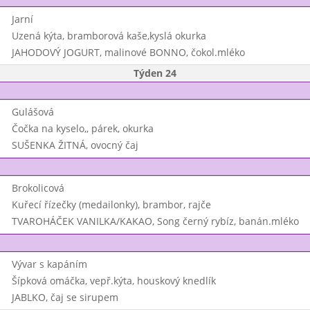
Jarní
Uzená kýta, bramborová kaše,kyslá okurka
JAHODOVÝ JOGURT, malinové BONNO, čokol.mléko
Týden 24
Gulášová
Čočka na kyselo,, párek, okurka
SUŠENKA ŽITNÁ, ovocný čaj
Brokolicová
Kuřecí řízečky (medailonky), brambor, rajče
TVAROHÁČEK VANILKA/KAKAO, Song černý rybíz, banán.mléko
Vývar s kapáním
Šípková omáčka, vepř.kýta, houskový knedlík
JABLKO, čaj se sirupem