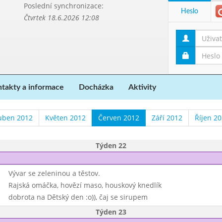
Poslední synchronizace:
Heslo
Čtvrtek 18.6.2026 12:08
takty a informace
Docházka
Aktivity
uben 2012
Květen 2012
Červen 2012
Září 2012
Říjen 2
Týden 22
Vývar se zeleninou a těstov.
Rajská omáčka, hovězí maso, houskový knedlík
dobrota na Dětský den :o)), čaj se sirupem
Týden 23