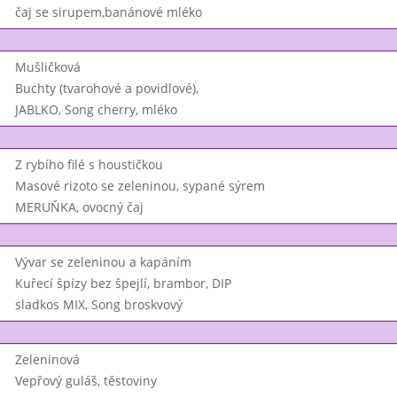
čaj se sirupem,banánové mléko
Mušličková
Buchty (tvarohové a povidlové),
JABLKO, Song cherry, mléko
Z rybího filé s houstičkou
Masové rizoto se zeleninou, sypané sýrem
MERUŇKA, ovocný čaj
Vývar se zeleninou a kapáním
Kuřecí špízy bez špejlí, brambor, DIP
sladkos MIX, Song broskvový
Zeleninová
Vepřový guláš, těstoviny