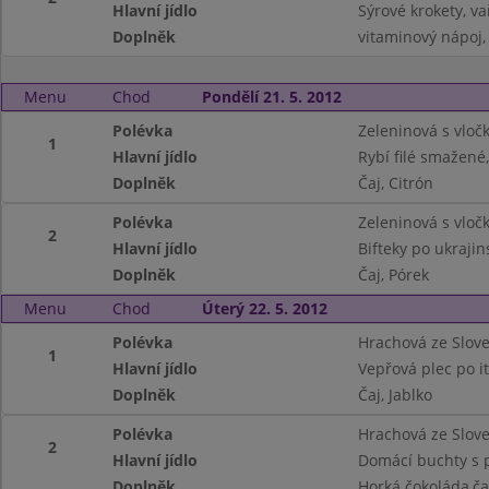
Hlavní jídlo
Sýrové krokety, 
Doplněk
vitaminový nápoj,
Menu
Chod
Pondělí 21. 5. 2012
Polévka
Zeleninová s vloč
1
Hlavní jídlo
Rybí filé smažen
Doplněk
Čaj, Citrón
Polévka
Zeleninová s vloč
2
Hlavní jídlo
Bifteky po ukraji
Doplněk
Čaj, Pórek
Menu
Chod
Úterý 22. 5. 2012
Polévka
Hrachová ze Slov
1
Hlavní jídlo
Vepřová plec po i
Doplněk
Čaj, Jablko
Polévka
Hrachová ze Slov
2
Hlavní jídlo
Domácí buchty s 
Doplněk
Horká čokoláda,čaj