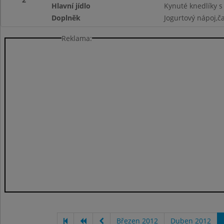
Hlavní jídlo
Kynuté knedlíky 
Doplněk
Jogurtový nápoj,č
Reklama:
Březen 2012
Duben 2012