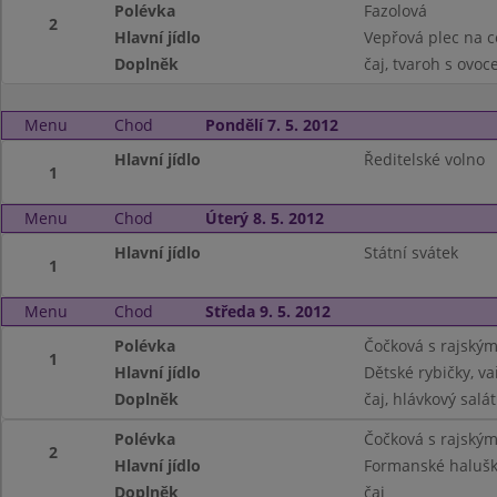
Polévka
Fazolová
2
Hlavní jídlo
Vepřová plec na c
Doplněk
čaj, tvaroh s ovo
Menu
Chod
Pondělí 7. 5. 2012
Hlavní jídlo
Ředitelské volno
1
Menu
Chod
Úterý 8. 5. 2012
Hlavní jídlo
Státní svátek
1
Menu
Chod
Středa 9. 5. 2012
Polévka
Čočková s rajský
1
Hlavní jídlo
Dětské rybičky, 
Doplněk
čaj, hlávkový salá
Polévka
Čočková s rajský
2
Hlavní jídlo
Formanské halušky
Doplněk
čaj