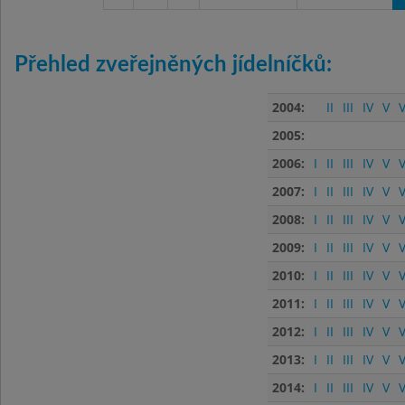
Přehled zveřejněných jídelníčků:
2004:
II
III
IV
V
V
2005:
2006:
I
II
III
IV
V
V
2007:
I
II
III
IV
V
V
2008:
I
II
III
IV
V
V
2009:
I
II
III
IV
V
V
2010:
I
II
III
IV
V
V
2011:
I
II
III
IV
V
V
2012:
I
II
III
IV
V
V
2013:
I
II
III
IV
V
V
2014:
I
II
III
IV
V
V