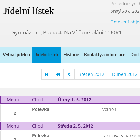
Poslední sync
Jídelní lístek
Úterý 30.6.202
Omezení obje
Gymnázium, Praha 4, Na Vítězné pláni 1160/1
Vybrat jídelnu
Jídelní lístek
Historie
Kontakty a informace
Doch
Březen 2012
Duben 2012
Menu
Chod
Úterý 1. 5. 2012
Polévka
volno !!!
2
Menu
Chod
Středa 2. 5. 2012
Polévka
fazolová s párke
1