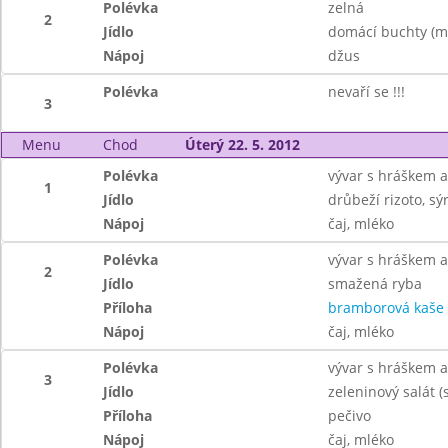
Polévka
zelná
2
Jídlo
domácí buchty (m
Nápoj
džus
Polévka
nevaří se !!!
3
Menu
Chod
Úterý 22. 5. 2012
Polévka
vývar s hráškem a
1
Jídlo
drůbeží rizoto, sý
Nápoj
čaj, mléko
Polévka
vývar s hráškem a
2
Jídlo
smažená ryba
Příloha
bramborová kaše
Nápoj
čaj, mléko
Polévka
vývar s hráškem a
3
Jídlo
zeleninový salát (s
Příloha
pečivo
Nápoj
čaj, mléko