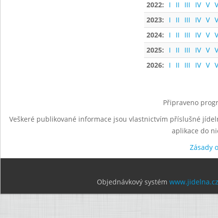
2022:
I
II
III
IV
V
V
2023:
I
II
III
IV
V
V
2024:
I
II
III
IV
V
V
2025:
I
II
III
IV
V
V
2026:
I
II
III
IV
V
V
Připraveno progr
Veškeré publikované informace jsou vlastnictvím příslušné jídel
aplikace do n
Zásady 
Objednávkový systém
www.jidelna.c