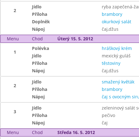
Jídlo
ryba zapečená-ža
2
Příloha
brambory
Doplněk
okurkový salát
Nápoj
čaj,džus
Menu
Chod
Úterý 15. 5. 2012
Polévka
hráškový krém
1
Jídlo
mexický guláš
Příloha
těstoviny
Nápoj
čaj,džus
Jídlo
smažený květák
2
Příloha
brambory
Nápoj
čaj s ovocným si
Jídlo
zeleninový salát s
3
Příloha
pečivo
Nápoj
čaj
Menu
Chod
Středa 16. 5. 2012