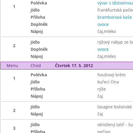
Polévka
vývar s těstovinou
1
Jídlo
frankfurtská peč
Příloha
bramborová kaše
Doplněk
ovoce
Nápoj
čaj,mléko
Jídlo
rýžový nákyp se š
2
Doplněk
ovoce
Nápoj
čaj,mléko
Menu
Chod
Čtvrtek 17. 5. 2012
Polévka
houbový krém
1
Jídlo
kuřecí čína
Příloha
rýže
Nápoj
čaj
Jídlo
lasagne bolonské
2
Nápoj
čaj
Jídlo
obložený talíř - š
3
Příloha
pečivo