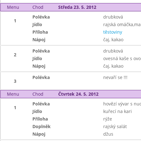
Menu
Chod
Středa 23. 5. 2012
Polévka
drubková
1
Jídlo
rajská omáčka,mas
Příloha
těstoviny
Nápoj
čaj, kakao
Polévka
drubková
2
Jídlo
ovesná kaše s ov
Nápoj
čaj, kakao
Polévka
nevaří se !!!
3
Menu
Chod
Čtvrtek 24. 5. 2012
Polévka
hovězí vývar s nu
1
Jídlo
kuřecí na kari
Příloha
rýže
Doplněk
rajský salát
Nápoj
džus