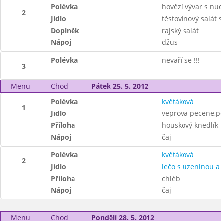
Polévka
hovězí vývar s nu
2
Jídlo
těstovinový salát
Doplněk
rajský salát
Nápoj
džus
Polévka
nevaří se !!!
3
Menu
Chod
Pátek 25. 5. 2012
Polévka
květáková
1
Jídlo
vepřová pečeně,
Příloha
houskový knedlík
Nápoj
čaj
Polévka
květáková
2
Jídlo
lečo s uzeninou a 
Příloha
chléb
Nápoj
čaj
Menu
Chod
Pondělí 28. 5. 2012