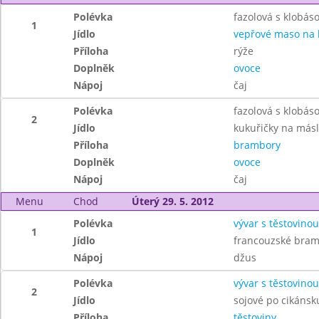
Polévka
fazolová s klobás
1
Jídlo
vepřové maso na
Příloha
rýže
Doplněk
ovoce
Nápoj
čaj
Polévka
fazolová s klobás
2
Jídlo
kukuřičky na más
Příloha
brambory
Doplněk
ovoce
Nápoj
čaj
Menu
Chod
Úterý 29. 5. 2012
Polévka
vývar s těstovinou
1
Jídlo
francouzské bramb
Nápoj
džus
Polévka
vývar s těstovinou
2
Jídlo
sojové po cikánsk
Příloha
těstoviny