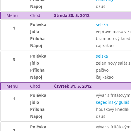
Nápoj
džus
Menu
Chod
Středa 30. 5. 2012
Polévka
selská
1
Jídlo
vepřové maso v k
Příloha
bramborový knedl
Nápoj
čaj,kakao
Polévka
selská
3
Jídlo
zeleninový salát 
Příloha
pečivo
Nápoj
čaj,kakao
Menu
Chod
Čtvrtek 31. 5. 2012
Polévka
vývar s fritátový
1
Jídlo
segedínský guláš
Příloha
houskový knedlík
Nápoj
džus
Polévka
vývar s fritátový
2