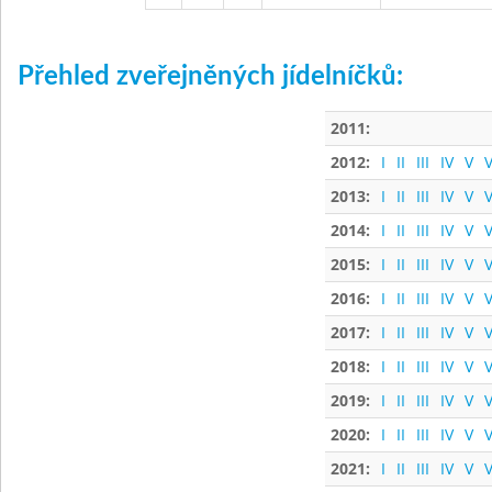
Přehled zveřejněných jídelníčků:
2011:
2012:
I
II
III
IV
V
V
2013:
I
II
III
IV
V
V
2014:
I
II
III
IV
V
V
2015:
I
II
III
IV
V
V
2016:
I
II
III
IV
V
V
2017:
I
II
III
IV
V
V
2018:
I
II
III
IV
V
V
2019:
I
II
III
IV
V
V
2020:
I
II
III
IV
V
V
2021:
I
II
III
IV
V
V