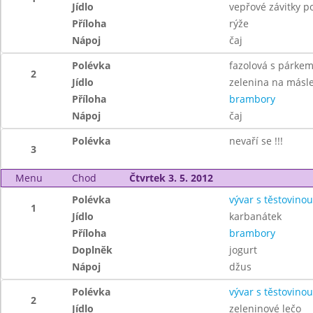
Jídlo
vepřové závitky p
Příloha
rýže
Nápoj
čaj
Polévka
fazolová s párke
2
Jídlo
zelenina na másl
Příloha
brambory
Nápoj
čaj
Polévka
nevaří se !!!
3
Menu
Chod
Čtvrtek 3. 5. 2012
Polévka
vývar s těstovinou
1
Jídlo
karbanátek
Příloha
brambory
Doplněk
jogurt
Nápoj
džus
Polévka
vývar s těstovinou
2
Jídlo
zeleninové lečo