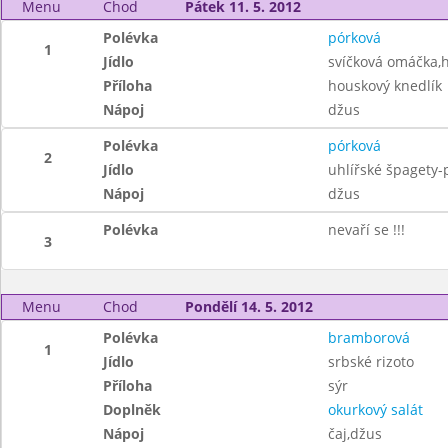
Menu
Chod
Pátek 11. 5. 2012
Polévka
pórková
1
Jídlo
svíčková omáčka,
Příloha
houskový knedlík
Nápoj
džus
Polévka
pórková
2
Jídlo
uhlířské špagety-p
Nápoj
džus
Polévka
nevaří se !!!
3
Menu
Chod
Pondělí 14. 5. 2012
Polévka
bramborová
1
Jídlo
srbské rizoto
Příloha
sýr
Doplněk
okurkový salát
Nápoj
čaj,džus