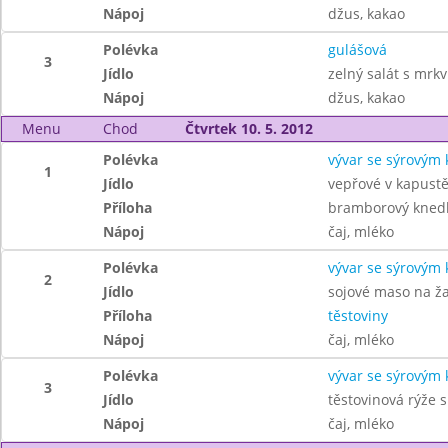
Nápoj
džus, kakao
Polévka
gulášová
3
Jídlo
zelný salát s mrkv
Nápoj
džus, kakao
Menu
Chod
Čtvrtek 10. 5. 2012
Polévka
vývar se sýrovým
1
Jídlo
vepřové v kapust
Příloha
bramborový knedl
Nápoj
čaj, mléko
Polévka
vývar se sýrovým
2
Jídlo
sojové maso na 
Příloha
těstoviny
Nápoj
čaj, mléko
Polévka
vývar se sýrovým
3
Jídlo
těstovinová rýže
Nápoj
čaj, mléko