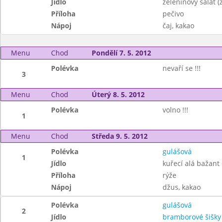
Jídlo
zeleninový salát 
Příloha
pečivo
Nápoj
čaj, kakao
Menu
Chod
Pondělí 7. 5. 2012
Polévka
nevaří se !!!
3
Menu
Chod
Úterý 8. 5. 2012
Polévka
volno !!!
1
Menu
Chod
Středa 9. 5. 2012
Polévka
gulášová
1
Jídlo
kuřecí alá bažant
Příloha
rýže
Nápoj
džus, kakao
Polévka
gulášová
2
Jídlo
bramborové šišk