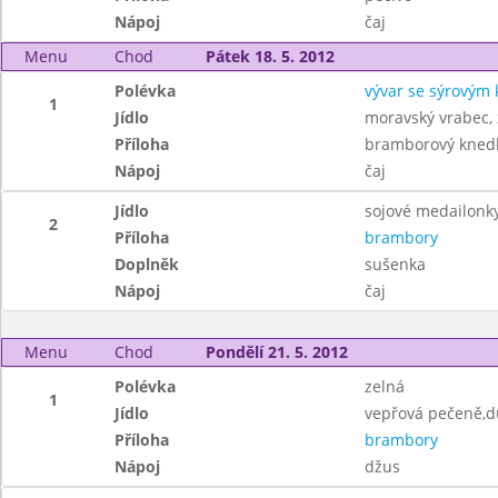
Nápoj
čaj
Menu
Chod
Pátek 18. 5. 2012
Polévka
vývar se sýrovým
1
Jídlo
moravský vrabec, 
Příloha
bramborový knedl
Nápoj
čaj
Jídlo
sojové medailonky
2
Příloha
brambory
Doplněk
sušenka
Nápoj
čaj
Menu
Chod
Pondělí 21. 5. 2012
Polévka
zelná
1
Jídlo
vepřová pečeně,d
Příloha
brambory
Nápoj
džus