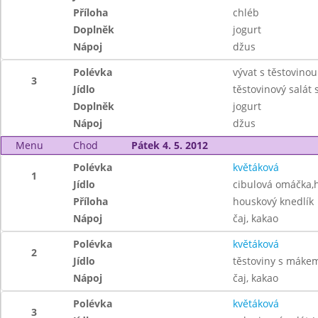
Příloha
chléb
Doplněk
jogurt
Nápoj
džus
Polévka
vývat s těstovinou
3
Jídlo
těstovinový salát
Doplněk
jogurt
Nápoj
džus
Menu
Chod
Pátek 4. 5. 2012
Polévka
květáková
1
Jídlo
cibulová omáčka,
Příloha
houskový knedlík
Nápoj
čaj, kakao
Polévka
květáková
2
Jídlo
těstoviny s máke
Nápoj
čaj, kakao
Polévka
květáková
3