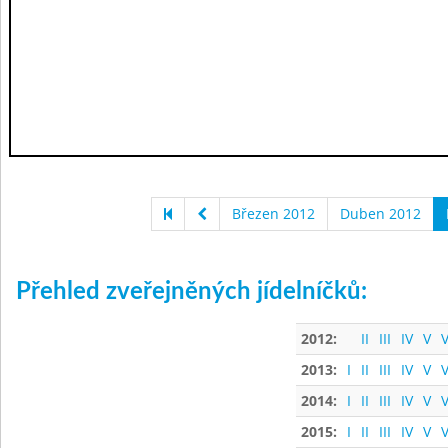
Březen 2012
Duben 2012
Přehled zveřejněných jídelníčků:
2012:
II
III
IV
V
V
2013:
I
II
III
IV
V
V
2014:
I
II
III
IV
V
V
2015:
I
II
III
IV
V
V