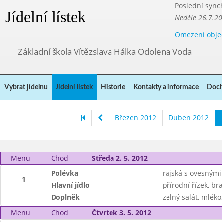
Poslední sync
Jídelní lístek
Neděle 26.7.2
Omezení obje
Základní škola Vítězslava Hálka Odolena Voda
Vybrat jídelnu
Jídelní lístek
Historie
Kontakty a informace
Doch
Březen 2012
Duben 2012
Menu
Chod
Středa 2. 5. 2012
Polévka
rajská s ovesnými
1
Hlavní jídlo
přírodní řízek, b
Doplněk
zelný salát, mléko
Menu
Chod
Čtvrtek 3. 5. 2012