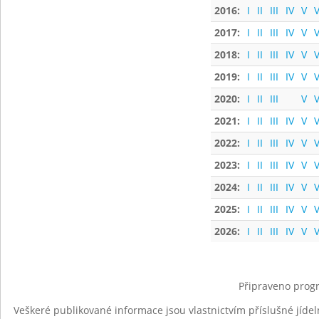
2016:
I
II
III
IV
V
V
2017:
I
II
III
IV
V
V
2018:
I
II
III
IV
V
V
2019:
I
II
III
IV
V
V
2020:
I
II
III
V
V
2021:
I
II
III
IV
V
V
2022:
I
II
III
IV
V
V
2023:
I
II
III
IV
V
V
2024:
I
II
III
IV
V
V
2025:
I
II
III
IV
V
V
2026:
I
II
III
IV
V
V
Připraveno progr
Veškeré publikované informace jsou vlastnictvím příslušné jídel