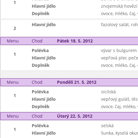
1
Hlavní jídlo
znojemská hovězí
Doplněk
ovoce, mléko, čaj,
Hlavní jídlo
fazolový salát, roh
2
Menu
Chod
Pátek 18. 5. 2012
Polévka
vývar s bulgurem
1
Hlavní jídlo
vepřová plec peče
Doplněk
ovoce, mléko, čaj
Menu
Chod
Pondělí 21. 5. 2012
Polévka
sicilská
1
Hlavní jídlo
vepřový guláš, těs
Doplněk
ovoce, čaj, mléko,
Menu
Chod
Úterý 22. 5. 2012
Polévka
selská
1
Hlavní jídlo
šunka, kyselá okur