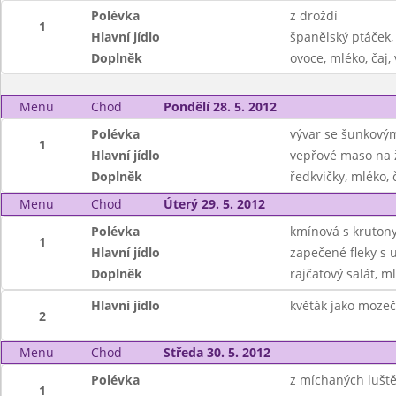
Polévka
z droždí
1
Hlavní jídlo
španělský ptáček,
Doplněk
ovoce, mléko, čaj,
Menu
Chod
Pondělí 28. 5. 2012
Polévka
vývar se šunkový
1
Hlavní jídlo
vepřové maso na
Doplněk
ředkvičky, mléko,
Menu
Chod
Úterý 29. 5. 2012
Polévka
kmínová s kruton
1
Hlavní jídlo
zapečené fleky s
Doplněk
rajčatový salát, m
Hlavní jídlo
květák jako moze
2
Menu
Chod
Středa 30. 5. 2012
Polévka
z míchaných lušt
1