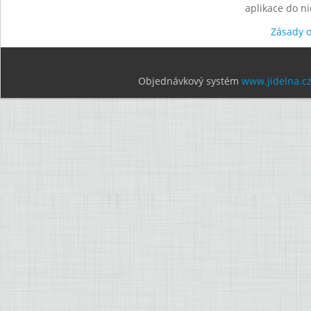
aplikace do n
Zásady 
Objednávkový systém
www.jidelna.c