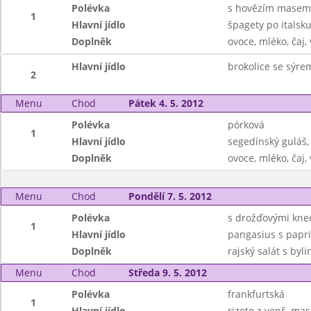
Polévka
s hovězím masem 
1
Hlavní jídlo
špagety po italsk
Doplněk
ovoce, mléko, čaj,
Hlavní jídlo
brokolice se sýre
2
Menu
Chod
Pátek 4. 5. 2012
Polévka
pórková
1
Hlavní jídlo
segedínský guláš,
Doplněk
ovoce, mléko, čaj,
Menu
Chod
Pondělí 7. 5. 2012
Polévka
s drožďovými kned
1
Hlavní jídlo
pangasius s papr
Doplněk
rajský salát s byl
Menu
Chod
Středa 9. 5. 2012
Polévka
frankfurtská
1
Hlavní jídlo
rizoto z vepř. ma