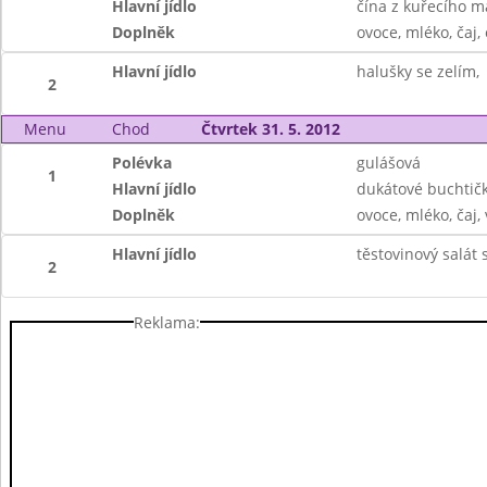
Hlavní jídlo
čína z kuřecího m
Doplněk
ovoce, mléko, čaj
Hlavní jídlo
halušky se zelím,
2
Menu
Chod
Čtvrtek 31. 5. 2012
Polévka
gulášová
1
Hlavní jídlo
dukátové buchtičk
Doplněk
ovoce, mléko, čaj,
Hlavní jídlo
těstovinový salát
2
Reklama: