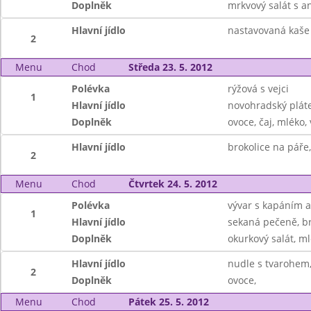
Doplněk
mrkvový salát s a
Hlavní jídlo
nastavovaná kaše 
2
Menu
Chod
Středa 23. 5. 2012
Polévka
rýžová s vejci
1
Hlavní jídlo
novohradský pláte
Doplněk
ovoce, čaj, mléko,
Hlavní jídlo
brokolice na páře
2
Menu
Chod
Čtvrtek 24. 5. 2012
Polévka
vývar s kapáním a
1
Hlavní jídlo
sekaná pečeně, b
Doplněk
okurkový salát, m
Hlavní jídlo
nudle s tvarohem
2
Doplněk
ovoce,
Menu
Chod
Pátek 25. 5. 2012