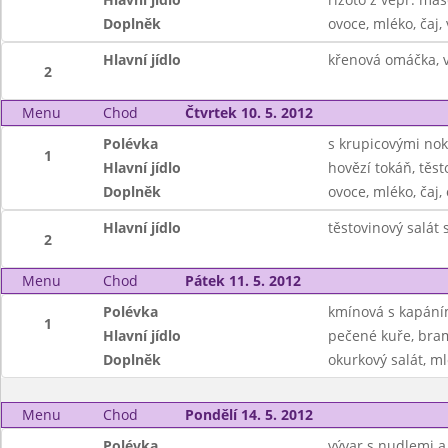
Doplněk
ovoce, mléko, čaj,
Hlavní jídlo
křenová omáčka, v
2
Menu
Chod
Čtvrtek 10. 5. 2012
Polévka
s krupicovými nok
1
Hlavní jídlo
hovězí tokáň, těst
Doplněk
ovoce, mléko, čaj
Hlavní jídlo
těstovinový salát
2
Menu
Chod
Pátek 11. 5. 2012
Polévka
kmínová s kapán
1
Hlavní jídlo
pečené kuře, bram
Doplněk
okurkový salát, ml
Menu
Chod
Pondělí 14. 5. 2012
Polévka
vývar s nudlemi a