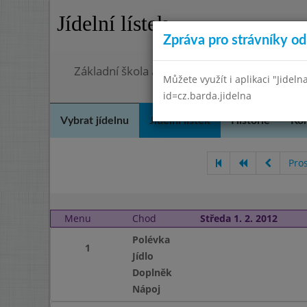
Jídelní lístek
Zpráva pro strávníky od 
Základní škola a mateřská škola Chmelnice,
Můžete využít i aplikaci "Jideln
id=cz.barda.jidelna
Vybrat jídelnu
Jídelní lístek
Historie
Kon
Pro
Menu
Chod
Středa 1. 2. 2012
Polévka
1
Jídlo
Doplněk
Nápoj