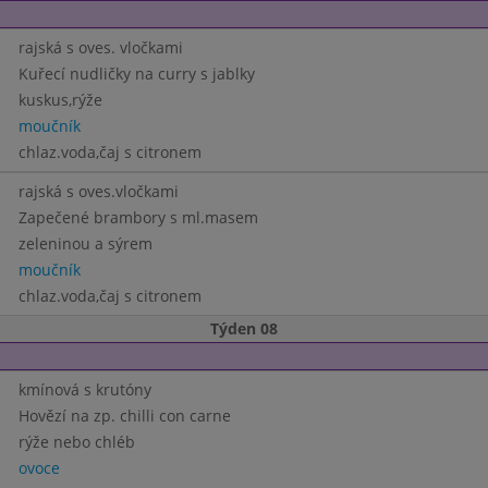
rajská s oves. vločkami
Kuřecí nudličky na curry s jablky
kuskus,rýže
moučník
chlaz.voda,čaj s citronem
rajská s oves.vločkami
Zapečené brambory s ml.masem
zeleninou a sýrem
moučník
chlaz.voda,čaj s citronem
Týden 08
kmínová s krutóny
Hovězí na zp. chilli con carne
rýže nebo chléb
ovoce