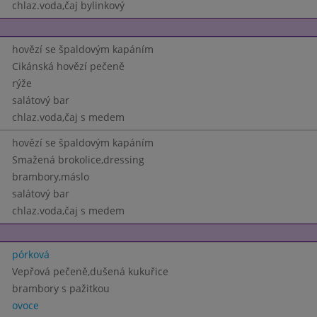
chlaz.voda,čaj bylinkový
hovězí se špaldovým kapáním
Cikánská hovězí pečeně
rýže
salátový bar
chlaz.voda,čaj s medem
hovězí se špaldovým kapáním
Smažená brokolice,dressing
brambory,máslo
salátový bar
chlaz.voda,čaj s medem
pórková
Vepřová pečeně,dušená kukuřice
brambory s pažitkou
ovoce