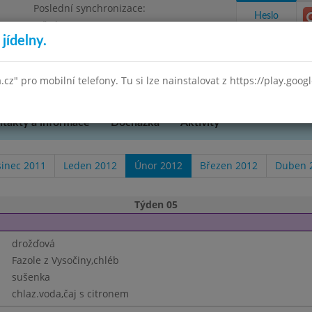
Poslední synchronizace:
Heslo
Středa 29.7.2026 9:58
jídelny.
Omezení objednávek
 Praha 3, K Lučinám 18/2500
a.cz" pro mobilní telefony. Tu si lze nainstalovat z https://play.goo
takty a informace
Docházka
Aktivity
sinec 2011
Leden 2012
Únor 2012
Březen 2012
Duben 
Týden 05
drožďová
Fazole z Vysočiny,chléb
sušenka
chlaz.voda,čaj s citronem