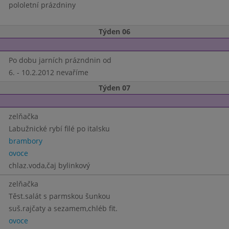
pololetní prázdniny
Týden 06
Po dobu jarních prázndnin od
6. - 10.2.2012 nevaříme
Týden 07
zelňačka
Labužnické rybí filé po italsku
brambory
ovoce
chlaz.voda,čaj bylinkový
zelňačka
Těst.salát s parmskou šunkou
suš.rajčaty a sezamem,chléb fit.
ovoce