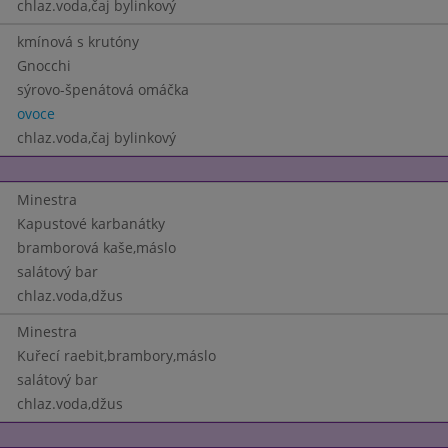
chlaz.voda,čaj bylinkový
kmínová s krutóny
Gnocchi
sýrovo-špenátová omáčka
ovoce
chlaz.voda,čaj bylinkový
Minestra
Kapustové karbanátky
bramborová kaše,máslo
salátový bar
chlaz.voda,džus
Minestra
Kuřecí raebit,brambory,máslo
salátový bar
chlaz.voda,džus