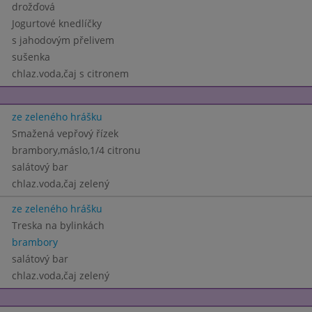
drožďová
Jogurtové knedlíčky
s jahodovým přelivem
sušenka
chlaz.voda,čaj s citronem
ze zeleného hrášku
Smažená vepřový řízek
brambory,máslo,1/4 citronu
salátový bar
chlaz.voda,čaj zelený
ze zeleného hrášku
Treska na bylinkách
brambory
salátový bar
chlaz.voda,čaj zelený