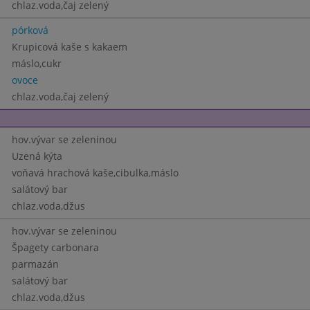
chlaz.voda,čaj zelený
pórková
Krupicová kaše s kakaem
máslo,cukr
ovoce
chlaz.voda,čaj zelený
hov.vývar se zeleninou
Uzená kýta
voňavá hrachová kaše,cibulka,máslo
salátový bar
chlaz.voda,džus
hov.vývar se zeleninou
Špagety carbonara
parmazán
salátový bar
chlaz.voda,džus