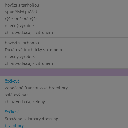
hovězí s tarhoňou
Španělský ptáček
rýže,směsná rýže
mléčný výrobek
chlaz.voda,čaj s citronem
hovězí s tarhoňou
Dukátové buchtičky s krémem
mléčný výrobek
chlaz.voda,čaj s citronem
čočková
Zapečené francouzské brambory
salátový bar
chlaz.voda,čaj zelený
čočková
Smažané kalamáry,dressing
brambory