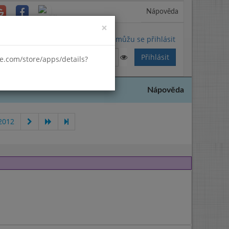
Nápověda
Close
×
Nemůžu se přihlásit
gle.com/store/apps/details?
Nápověda
2012