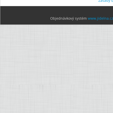
Zásady 
Objednávkový systém
www.jidelna.c