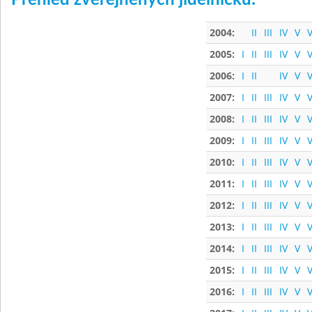
Přehled zveřejněných jídelníčků:
2004:
II
III
IV
V
V
2005:
I
II
III
IV
V
V
2006:
I
II
IV
V
V
2007:
I
II
III
IV
V
V
2008:
I
II
III
IV
V
V
2009:
I
II
III
IV
V
V
2010:
I
II
III
IV
V
V
2011:
I
II
III
IV
V
V
2012:
I
II
III
IV
V
V
2013:
I
II
III
IV
V
V
2014:
I
II
III
IV
V
V
2015:
I
II
III
IV
V
V
2016:
I
II
III
IV
V
V