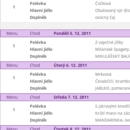
Polévka
Čočková
1
Hlavní jídlo
Obalovaný sýr (Ei
Doplněk
ovocný čaj
Menu
Chod
Pondělí 5. 12. 2011
Polévka
Z vaječné jíšky
1
Hlavní jídlo
Milánské špagety
Doplněk
MIKULÁŠSKÝ BALÍČ
Menu
Chod
Úterý 6. 12. 2011
Polévka
Mrkvová
1
Hlavní jídlo
Čevabčiči, brambor
Doplněk
JABLKO, pomeran
Menu
Chod
Středa 7. 12. 2011
Polévka
S játrovými knedlí
1
Hlavní jídlo
Krůtí maso na záz
Doplněk
MANDARINKA, ovoc
Menu
Chod
Čtvrtek 8. 12. 2011