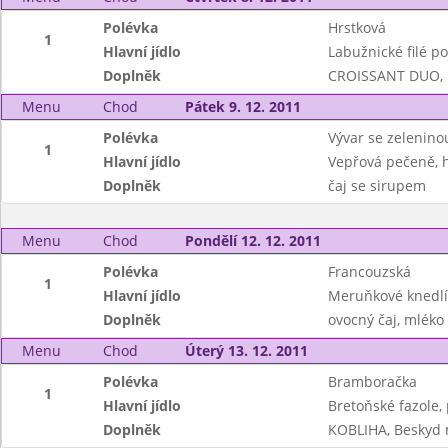
Polévka
Hrstková
1
Hlavní jídlo
Labužnické filé po
Doplněk
CROISSANT DUO, B
Menu
Chod
Pátek 9. 12. 2011
Polévka
Vývar se zeleninou
1
Hlavní jídlo
Vepřová pečeně, h
Doplněk
čaj se sirupem
Menu
Chod
Pondělí 12. 12. 2011
Polévka
Francouzská
1
Hlavní jídlo
Meruňkové knedlí
Doplněk
ovocný čaj, mléko
Menu
Chod
Úterý 13. 12. 2011
Polévka
Bramboračka
1
Hlavní jídlo
Bretoňské fazole,
Doplněk
KOBLIHA, Beskyd 