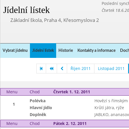
Poslední sync
Jídelní lístek
Čtvrtek 18.6.2
Základní škola, Praha 4, Křesomyslova 2
Vybrat jídelnu
Jídelní lístek
Historie
Kontakty a informace
Doch
Říjen 2011
Listopad 2011
Menu
Chod
Čtvrtek 1. 12. 2011
Polévka
Hovězí s římským
1
Hlavní jídlo
Krůtí játra, rýže
Doplněk
JABLKO, ananasov
Menu
Chod
Pátek 2. 12. 2011