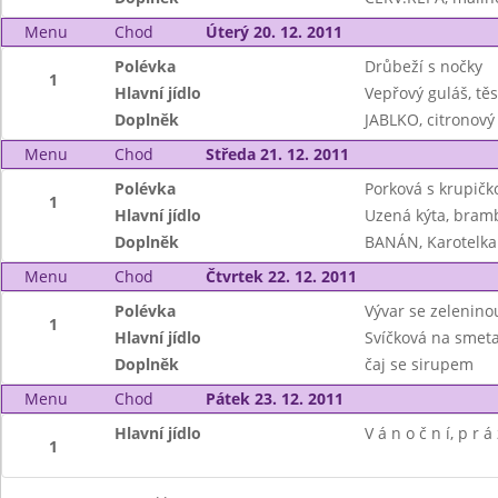
Menu
Chod
Úterý 20. 12. 2011
Polévka
Drůbeží s nočky
1
Hlavní jídlo
Vepřový guláš, těs
Doplněk
JABLKO, citronový
Menu
Chod
Středa 21. 12. 2011
Polévka
Porková s krupičk
1
Hlavní jídlo
Uzená kýta, bram
Doplněk
BANÁN, Karotelka 
Menu
Chod
Čtvrtek 22. 12. 2011
Polévka
Vývar se zeleninou
1
Hlavní jídlo
Svíčková na smeta
Doplněk
čaj se sirupem
Menu
Chod
Pátek 23. 12. 2011
Hlavní jídlo
V á n o č n í, p r á
1