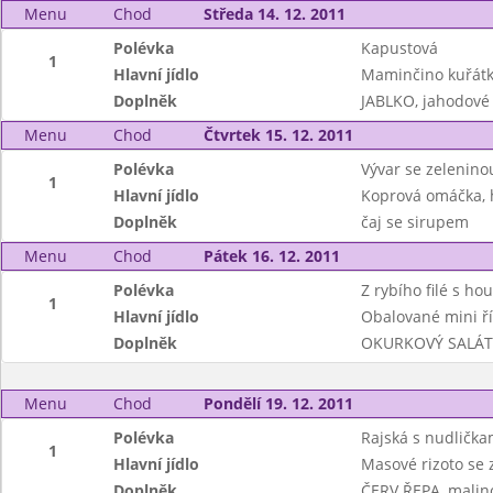
Menu
Chod
Středa 14. 12. 2011
Polévka
Kapustová
1
Hlavní jídlo
Maminčino kuřátk
Doplněk
JABLKO, jahodov
Menu
Chod
Čtvrtek 15. 12. 2011
Polévka
Vývar se zeleninou
1
Hlavní jídlo
Koprová omáčka, 
Doplněk
čaj se sirupem
Menu
Chod
Pátek 16. 12. 2011
Polévka
Z rybího filé s ho
1
Hlavní jídlo
Obalované mini ř
Doplněk
OKURKOVÝ SALÁT,
Menu
Chod
Pondělí 19. 12. 2011
Polévka
Rajská s nudlička
1
Hlavní jídlo
Masové rizoto se 
Doplněk
ČERV.ŘEPA, mali