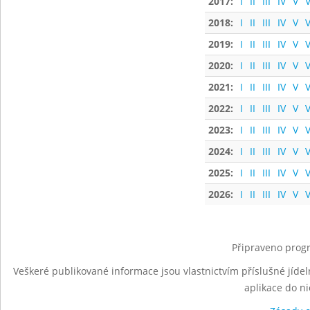
2017:
I
II
III
IV
V
V
2018:
I
II
III
IV
V
V
2019:
I
II
III
IV
V
V
2020:
I
II
III
IV
V
V
2021:
I
II
III
IV
V
V
2022:
I
II
III
IV
V
V
2023:
I
II
III
IV
V
V
2024:
I
II
III
IV
V
V
2025:
I
II
III
IV
V
V
2026:
I
II
III
IV
V
V
Připraveno progr
Veškeré publikované informace jsou vlastnictvím příslušné jídel
aplikace do n