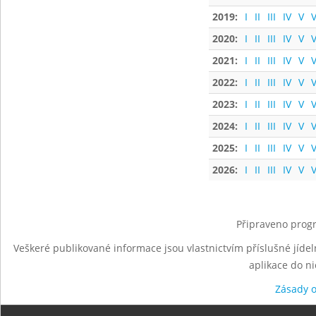
2019:
I
II
III
IV
V
V
2020:
I
II
III
IV
V
V
2021:
I
II
III
IV
V
V
2022:
I
II
III
IV
V
V
2023:
I
II
III
IV
V
V
2024:
I
II
III
IV
V
V
2025:
I
II
III
IV
V
V
2026:
I
II
III
IV
V
V
Připraveno progr
Veškeré publikované informace jsou vlastnictvím příslušné jídel
aplikace do n
Zásady 