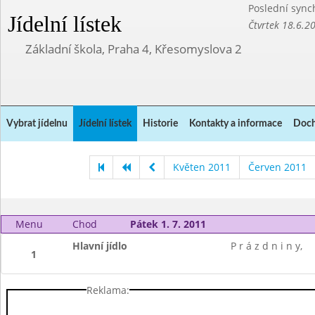
Poslední sync
Jídelní lístek
Čtvrtek 18.6.2
Základní škola, Praha 4, Křesomyslova 2
Vybrat jídelnu
Jídelní lístek
Historie
Kontakty a informace
Doch
Květen 2011
Červen 2011
Menu
Chod
Pátek 1. 7. 2011
Hlavní jídlo
P r á z d n i n y,
1
Reklama: