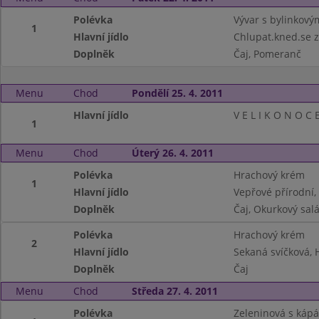
Polévka
Vývar s bylinkov
1
Hlavní jídlo
Chlupat.kned.se z
Doplněk
Čaj, Pomeranč
Menu
Chod
Pondělí 25. 4. 2011
Hlavní jídlo
V E L I K O N O C 
1
Menu
Chod
Úterý 26. 4. 2011
Polévka
Hrachový krém
1
Hlavní jídlo
Vepřové přírodní
Doplněk
Čaj, Okurkový salá
Polévka
Hrachový krém
2
Hlavní jídlo
Sekaná svíčková, 
Doplněk
Čaj
Menu
Chod
Středa 27. 4. 2011
Polévka
Zeleninová s káp