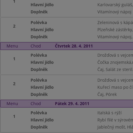
1
Hlavní jídlo
Karlovarský guláš,
Doplněk
Vitamínový nápoj
Polévka
Zeleninová s káp
2
Hlavní jídlo
Plzeňské zástěrk
Doplněk
Vitamínový nápoj,
Menu
Chod
Čtvrtek 28. 4. 2011
Polévka
Drožďová s vejce
1
Hlavní jídlo
Čočka znojemská
Doplněk
Čaj, Salát ze steril
Polévka
Drožďová s vejce
2
Hlavní jídlo
Kuřecí maso po čí
Doplněk
Čaj, Pórek
Menu
Chod
Pátek 29. 4. 2011
Polévka
Italská s rýží
1
Hlavní jídlo
Rybí filé v sýrov
Doplněk
Jablečný mošt, Hl