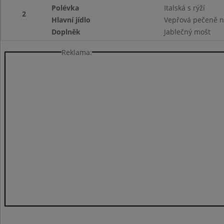
Polévka
Italská s rýží
2
Hlavní jídlo
Vepřová pečeně na
Doplněk
Jablečný mošt
Reklama: