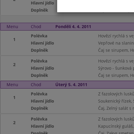
Hlavní jídlo
Vepřový závitek, 
Doplněk
Čaj, Kudrnka,rajč
Menu
Chod
Pondělí 4. 4. 2011
Polévka
Hovězí rychlá s v
1
Hlavní jídlo
Vepřové na slanin
Doplněk
Čaj se sirupem, H
Polévka
Hovězí rychlá s v
2
Hlavní jídlo
Sýrovo - šunková 
Doplněk
Čaj se sirupem, H
Menu
Chod
Úterý 5. 4. 2011
Polévka
Z fazolových lusk
1
Hlavní jídlo
Soukenický řízek
Doplněk
Čaj, Zelný salát s
Polévka
Z fazolových lusk
2
Hlavní jídlo
Kapucínský guláš,
Doplněk
Čaj, Zakys.smetana