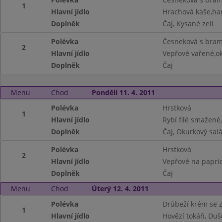
1
Hlavní jídlo
Hrachová kaše,h
Doplněk
Čaj, Kysané zelí
Polévka
Česneková s bram
2
Hlavní jídlo
Vepřové vařené,o
Doplněk
Čaj
Menu
Chod
Pondělí 11. 4. 2011
Polévka
Hrstková
1
Hlavní jídlo
Rybí filé smažen
Doplněk
Čaj, Okurkový salá
Polévka
Hrstková
2
Hlavní jídlo
Vepřové na papric
Doplněk
Čaj
Menu
Chod
Úterý 12. 4. 2011
Polévka
Drůbeží krém se 
1
Hlavní jídlo
Hovězí tokáň, Duš