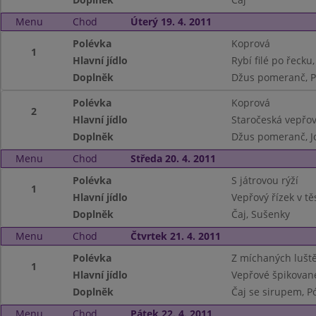
Menu
Chod
Úterý 19. 4. 2011
Polévka
Koprová
1
Hlavní jídlo
Rybí filé po řeck
Doplněk
Džus pomeranč, P
Polévka
Koprová
2
Hlavní jídlo
Staročeská vepřov
Doplněk
Džus pomeranč, J
Menu
Chod
Středa 20. 4. 2011
Polévka
S játrovou rýží
1
Hlavní jídlo
Vepřový řízek v tě
Doplněk
Čaj, Sušenky
Menu
Chod
Čtvrtek 21. 4. 2011
Polévka
Z míchaných lušt
1
Hlavní jídlo
Vepřové špikovan
Doplněk
Čaj se sirupem, P
Menu
Chod
Pátek 22. 4. 2011