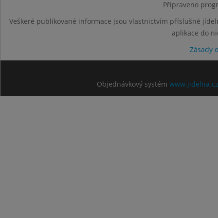
Připraveno progr
Veškeré publikované informace jsou vlastnictvím příslušné jídel
aplikace do n
Zásady 
Objednávkový systém
www.jidelna.c