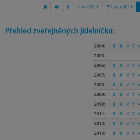
Únor 2011
Březen 2011
Přehled zveřejněných jídelníčků:
2004:
II
III
IV
V
V
2005:
2006:
I
II
III
IV
V
V
2007:
I
II
III
IV
V
V
2008:
I
II
III
IV
V
V
2009:
I
II
III
IV
V
V
2010:
I
II
III
IV
V
V
2011:
I
II
III
IV
V
V
2012:
I
II
III
IV
V
V
2013:
I
II
III
IV
V
V