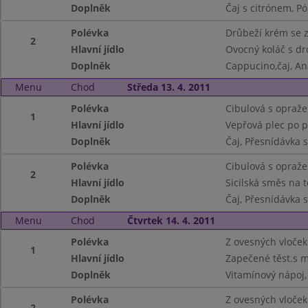
Doplněk
Čaj s citrónem, Pó
Polévka
Drůbeží krém se 
2
Hlavní jídlo
Ovocný koláč s d
Doplněk
Cappucino,čaj, A
Menu
Chod
Středa 13. 4. 2011
Polévka
Cibulová s opraž
1
Hlavní jídlo
Vepřová plec po 
Doplněk
Čaj, Přesnídávka 
Polévka
Cibulová s opraž
2
Hlavní jídlo
Sicilská směs na t
Doplněk
Čaj, Přesnídávka 
Menu
Chod
Čtvrtek 14. 4. 2011
Polévka
Z ovesných vloček
1
Hlavní jídlo
Zapečené těst.s
Doplněk
Vitamínový nápoj,
Polévka
Z ovesných vloček
2