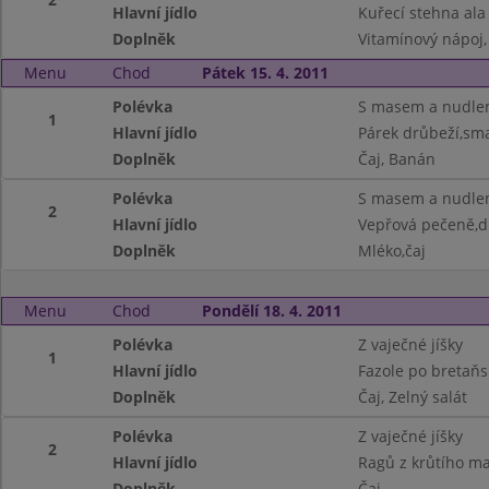
Hlavní jídlo
Kuřecí stehna al
Doplněk
Vitamínový nápoj
Menu
Chod
Pátek 15. 4. 2011
Polévka
S masem a nudle
1
Hlavní jídlo
Párek drůbeží,sm
Doplněk
Čaj, Banán
Polévka
S masem a nudle
2
Hlavní jídlo
Vepřová pečeně,d
Doplněk
Mléko,čaj
Menu
Chod
Pondělí 18. 4. 2011
Polévka
Z vaječné jíšky
1
Hlavní jídlo
Fazole po bretaňs
Doplněk
Čaj, Zelný salát
Polévka
Z vaječné jíšky
2
Hlavní jídlo
Ragů z krůtího ma
Doplněk
Čaj