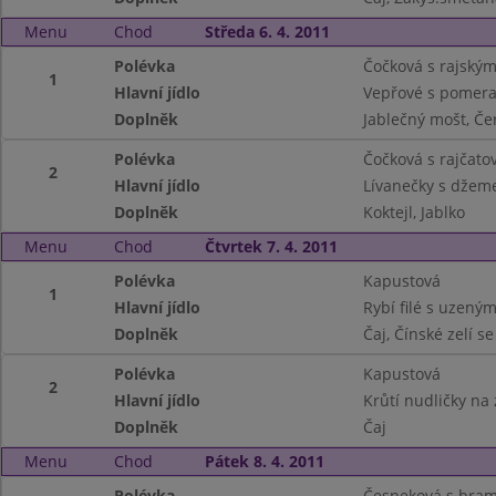
Menu
Chod
Středa 6. 4. 2011
Polévka
Čočková s rajský
1
Hlavní jídlo
Vepřové s pomer
Doplněk
Jablečný mošt, Če
Polévka
Čočková s rajčat
2
Hlavní jídlo
Lívanečky s dže
Doplněk
Koktejl, Jablko
Menu
Chod
Čtvrtek 7. 4. 2011
Polévka
Kapustová
1
Hlavní jídlo
Rybí filé s uzen
Doplněk
Čaj, Čínské zelí se
Polévka
Kapustová
2
Hlavní jídlo
Krůtí nudličky na
Doplněk
Čaj
Menu
Chod
Pátek 8. 4. 2011
Polévka
Česneková s bram