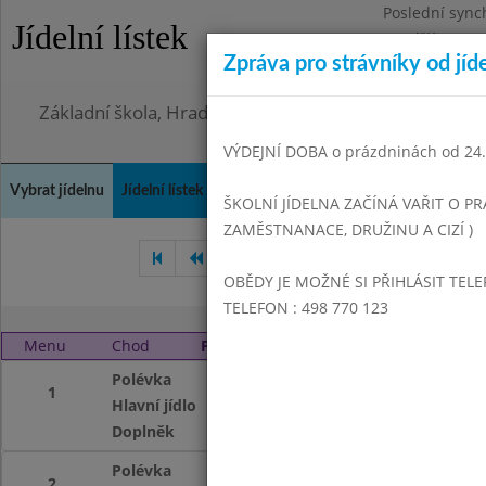
Poslední sync
Jídelní lístek
Pondělí 3.8.20
Zpráva pro strávníky od jíd
Omezení obje
Základní škola, Hradec Králové, Bezručova 1468
VÝDEJNÍ DOBA o prázdninách od 24.8
Vybrat jídelnu
Jídelní lístek
Historie
Kontakty a informace
Doch
ŠKOLNÍ JÍDELNA ZAČÍNÁ VAŘIT O PR
ZAMĚSTNANACE, DRUŽINU A CIZÍ )
Únor 2011
Březen 2011
OBĚDY JE MOŽNÉ SI PŘIHLÁSIT TELE
TELEFON : 498 770 123
Menu
Chod
Pátek 1. 4. 2011
Polévka
Dršťková,chléb
1
Hlavní jídlo
Rybí prsty, Vaře
Doplněk
Čaj, Citron
Polévka
Dršťková,chléb
2