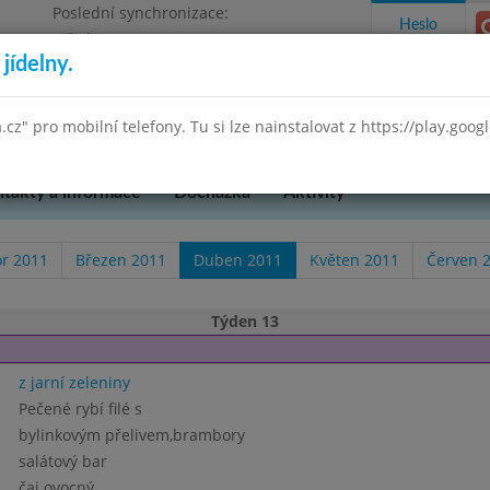
Poslední synchronizace:
Heslo
Středa 29.7.2026 9:58
jídelny.
Omezení objednávek
 Praha 3, K Lučinám 18/2500
a.cz" pro mobilní telefony. Tu si lze nainstalovat z https://play.goo
takty a informace
Docházka
Aktivity
r 2011
Březen 2011
Duben 2011
Květen 2011
Červen 
Týden 13
z jarní zeleniny
Pečené rybí filé s
bylinkovým přelivem,brambory
salátový bar
čaj ovocný