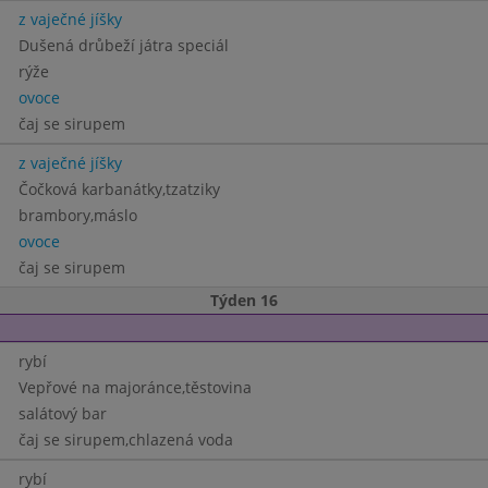
z vaječné jíšky
Dušená drůbeží játra speciál
rýže
ovoce
čaj se sirupem
z vaječné jíšky
Čočková karbanátky,tzatziky
brambory,máslo
ovoce
čaj se sirupem
Týden 16
rybí
Vepřové na majoránce,těstovina
salátový bar
čaj se sirupem,chlazená voda
rybí