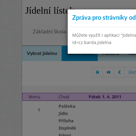
Jídelní lístek
Zpráva pro strávníky od 
Základní škola a mateřská škola Chmelnice,
Můžete využít i aplikaci "Jideln
id=cz.barda.jidelna
Vybrat jídelnu
Jídelní lístek
Historie
Kon
Úno
Menu
Chod
Pátek 1. 4. 2011
Polévka
1
Jídlo
Příloha
Doplněk
Nápoj