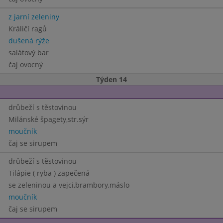
z jarní zeleniny
Králičí ragů
dušená rýže
salátový bar
čaj ovocný
Týden 14
drůbeží s těstovinou
Milánské špagety,str.sýr
moučník
čaj se sirupem
drůbeží s těstovinou
Tilápie ( ryba ) zapečená
se zeleninou a vejci,brambory,máslo
moučník
čaj se sirupem