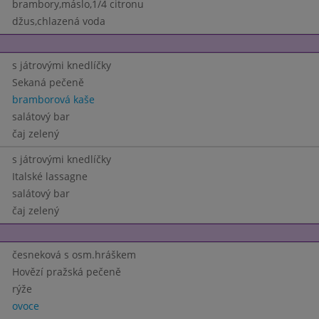
brambory,máslo,1/4 citronu
džus,chlazená voda
s játrovými knedlíčky
Sekaná pečeně
bramborová kaše
salátový bar
čaj zelený
s játrovými knedlíčky
Italské lassagne
salátový bar
čaj zelený
česneková s osm.hráškem
Hovězí pražská pečeně
rýže
ovoce