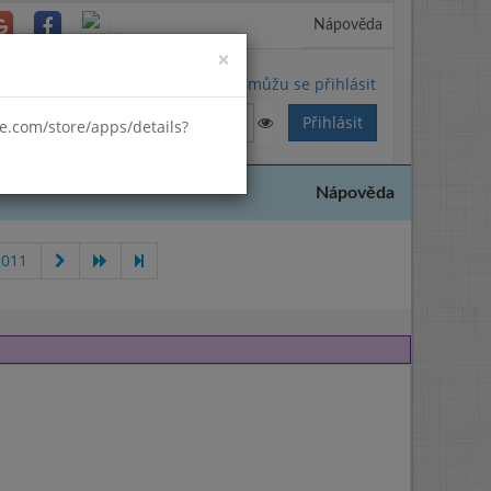
Nápověda
Close
×
Nemůžu se přihlásit
gle.com/store/apps/details?
Nápověda
2011