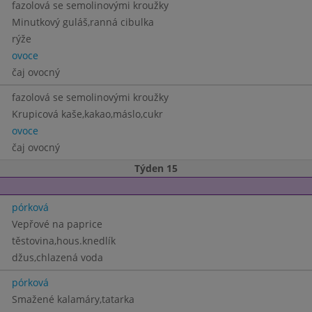
fazolová se semolinovými kroužky
Minutkový guláš,ranná cibulka
rýže
ovoce
čaj ovocný
fazolová se semolinovými kroužky
Krupicová kaše,kakao,máslo,cukr
ovoce
čaj ovocný
Týden 15
pórková
Vepřové na paprice
těstovina,hous.knedlík
džus,chlazená voda
pórková
Smažené kalamáry,tatarka