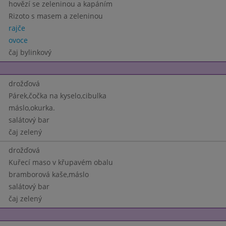
hovězí se zeleninou a kapáním
Rizoto s masem a zeleninou
rajče
ovoce
čaj bylinkový
drožďová
Párek,čočka na kyselo,cibulka
máslo,okurka.
salátový bar
čaj zelený
drožďová
Kuřecí maso v křupavém obalu
bramborová kaše,máslo
salátový bar
čaj zelený