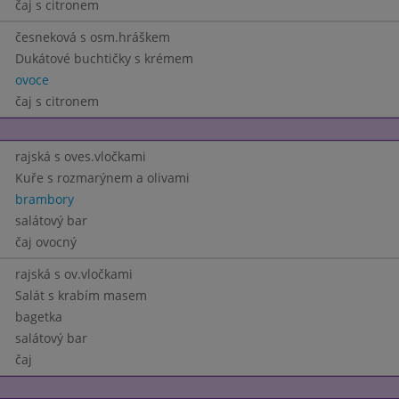
čaj s citronem
česneková s osm.hráškem
Dukátové buchtičky s krémem
ovoce
čaj s citronem
rajská s oves.vločkami
Kuře s rozmarýnem a olivami
brambory
salátový bar
čaj ovocný
rajská s ov.vločkami
Salát s krabím masem
bagetka
salátový bar
čaj