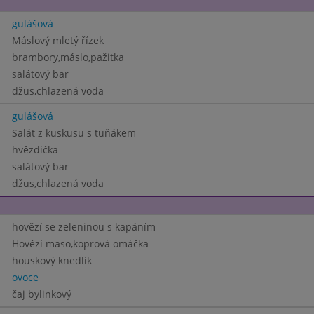
gulášová
Máslový mletý řízek
brambory,máslo,pažitka
salátový bar
džus,chlazená voda
gulášová
Salát z kuskusu s tuňákem
hvězdička
salátový bar
džus,chlazená voda
hovězí se zeleninou s kapáním
Hovězí maso,koprová omáčka
houskový knedlík
ovoce
čaj bylinkový