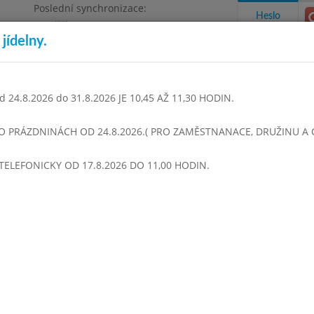
Poslední synchronizace:
Heslo
Pondělí 3.8.2026 9:06
jídelny.
Omezení objednávek
1468
 24.8.2026 do 31.8.2026 JE 10,45 AŽ 11,30 HODIN.
takty a informace
Docházka
Aktivity
 O PRÁZDNINÁCH OD 24.8.2026.( PRO ZAMĚSTNANACE, DRUŽINU A CI
TELEFONICKY OD 17.8.2026 DO 11,00 HODIN.
den 2011
Únor 2011
Březen 2011
Duben 2011
Květen 2
Týden 09
Kulajda
Čočka na kyselo,drůbeží párek
Čaj, Salát ze steril.zelí
Kulajda