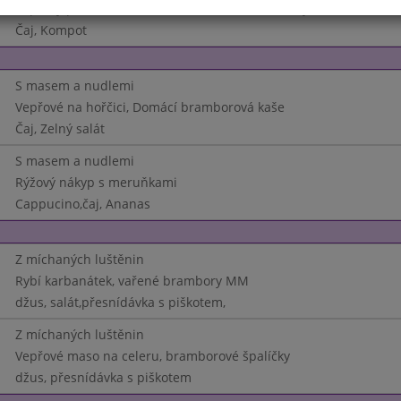
Vepřový plátek s nivou a křene, Vařené brambory
Čaj, Kompot
S masem a nudlemi
Vepřové na hořčici, Domácí bramborová kaše
Čaj, Zelný salát
S masem a nudlemi
Rýžový nákyp s meruňkami
Cappucino,čaj, Ananas
Z míchaných luštěnin
Rybí karbanátek, vařené brambory MM
džus, salát,přesnídávka s piškotem,
Z míchaných luštěnin
Vepřové maso na celeru, bramborové špalíčky
džus, přesnídávka s piškotem