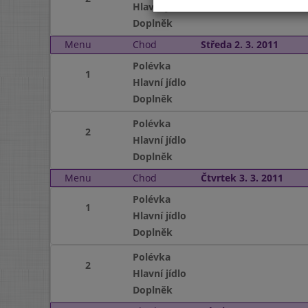
Hlavní jídlo
Doplněk
Menu
Chod
Středa 2. 3. 2011
Polévka
1
Hlavní jídlo
Doplněk
Polévka
2
Hlavní jídlo
Doplněk
Menu
Chod
Čtvrtek 3. 3. 2011
Polévka
1
Hlavní jídlo
Doplněk
Polévka
2
Hlavní jídlo
Doplněk