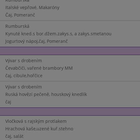
Italské vepřové, Makaróny
Čaj, Pomeranč
Rumburská
Kynuté kned.s bor.džem.zakys.s, a zakys.smetanou
Jogurtový nápoj,čaj, Pomeranč
Vývar s drobením
Čevabčiči, vařené brambory MM
čaj, cibule,hořčice
Vývar s drobením
Ruská hovězí pečeně, houskový knedlík
čaj
Vločková s rajským protlakem
Hrachová kaše,uzené kuř.stehno
čaj, salát