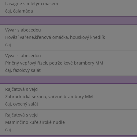
Lasagne s mletým masem
čaj, čalamáda
Vývar s abecedou
Hovězí vařené,křenová omáčka, houskový knedlík
čaj
Vývar s abecedou
Plněný vepřový řízek, petrželkové brambory MM
čaj, fazolový salát
Rajčatová s vejci
Zahradnická sekaná, vařené brambory MM
čaj, ovocný salát
Rajčatová s vejci
Maminčino kuře,široké nudle
čaj