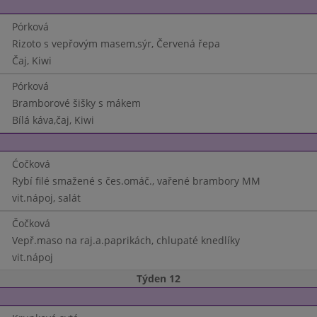
Pórková
Rizoto s vepřovým masem,sýr, Červená řepa
Čaj, Kiwi
Pórková
Bramborové šišky s mákem
Bílá káva,čaj, Kiwi
Ćočková
Rybí filé smažené s čes.omáč., vařené brambory MM
vit.nápoj, salát
Čočková
Vepř.maso na raj.a.paprikách, chlupaté knedlíky
vit.nápoj
Týden 12