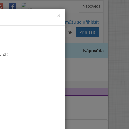
Nápověda
Close
×
Nemůžu se přihlásit
Nápověda
ZÍ )
011