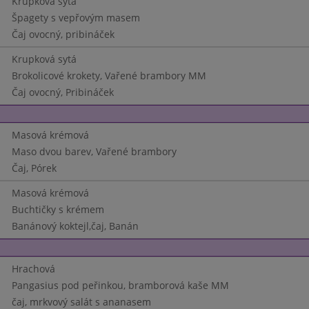
Krupková sytá
Špagety s vepřovým masem
Čaj ovocný, pribináček
Krupková sytá
Brokolicové krokety, Vařené brambory MM
Čaj ovocný, Pribináček
Masová krémová
Maso dvou barev, Vařené brambory
Čaj, Pórek
Masová krémová
Buchtičky s krémem
Banánový koktejl,čaj, Banán
Hrachová
Pangasius pod peřinkou, bramborová kaše MM
čaj, mrkvový salát s ananasem