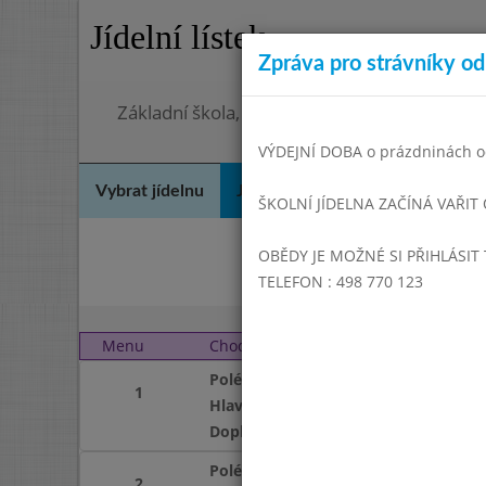
Jídelní lístek
Zpráva pro strávníky od 
Základní škola, Hradec Králové, Bezručova 
VÝDEJNÍ DOBA o prázdninách od
Vybrat jídelnu
Jídelní lístek
Historie
Kon
ŠKOLNÍ JÍDELNA ZAČÍNÁ VAŘIT
OBĚDY JE MOŽNÉ SI PŘIHLÁSIT 
Le
TELEFON : 498 770 123
Menu
Chod
Úterý 1. 3. 2011
Polévka
1
Hlavní jídlo
Doplněk
Polévka
2