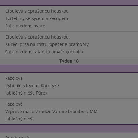
Cibulová s opraženou houskou
Tortellíny se sýrem a kečupem
čaj s medem, ovoce
Cibulová s opraženou houskou,
Kuřecí prsa na roštu, opečené brambory
čaj s medem, tatarská omáčka,ozdoba
Týden 10
Fazolová
Rybí filé s lečem, Kari rýže
Jablečný mošt, Pórek
Fazolová
Vepřové maso v mrkvi, Vařené brambory MM
Jablečný mošt
Rumburská