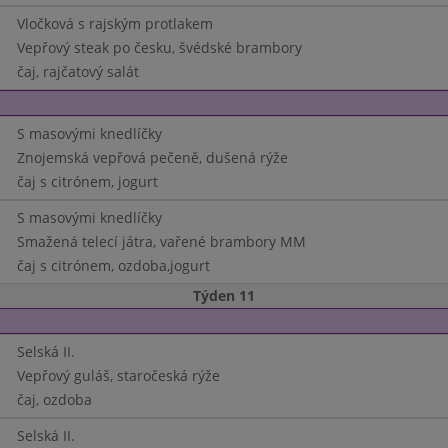
Vločková s rajským protlakem
Vepřový steak po česku, švédské brambory
čaj, rajčatový salát
S masovými knedlíčky
Znojemská vepřová pečeně, dušená rýže
čaj s citrónem, jogurt
S masovými knedlíčky
Smažená telecí játra, vařené brambory MM
čaj s citrónem, ozdoba,jogurt
Týden 11
Selská II.
Vepřový guláš, staročeská rýže
čaj, ozdoba
Selská II.