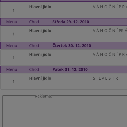
Hlavní jídlo
V Á N O Č N Í P R 
1
Menu
Chod
Středa 29. 12. 2010
Hlavní jídlo
V Á N O Č N Í PR Á
1
Menu
Chod
Čtvrtek 30. 12. 2010
Hlavní jídlo
V Á N O Č N Í P R 
1
Menu
Chod
Pátek 31. 12. 2010
Hlavní jídlo
S I L V E S T R
1
Reklama: