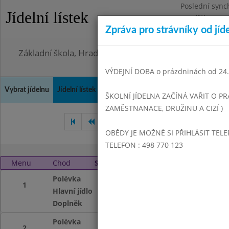
Poslední sync
Jídelní lístek
Pondělí 3.8.20
Zpráva pro strávníky od jíd
Omezení obje
Základní škola, Hradec Králové, Bezručova 1468
VÝDEJNÍ DOBA o prázdninách od 24.8
Vybrat jídelnu
Jídelní lístek
Historie
Kontakty a informace
Doch
ŠKOLNÍ JÍDELNA ZAČÍNÁ VAŘIT O PR
ZAMĚSTNANACE, DRUŽINU A CIZÍ )
Říjen 2010
Listopad 2010
OBĚDY JE MOŽNÉ SI PŘIHLÁSIT TELE
TELEFON : 498 770 123
Menu
Chod
Středa 1. 12. 2010
Polévka
Špenátová s vejc
1
Hlavní jídlo
Šoulet s masem a 
Doplněk
Čaj, musli tyčinka
Polévka
Špenátová s vejc
2