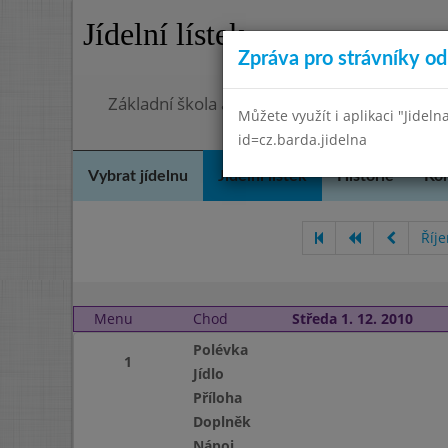
Jídelní lístek
Zpráva pro strávníky od 
Základní škola a mateřská škola Chmelnice,
Můžete využít i aplikaci "Jideln
id=cz.barda.jidelna
Vybrat jídelnu
Jídelní lístek
Historie
Kon
Říj
Menu
Chod
Středa 1. 12. 2010
Polévka
1
Jídlo
Příloha
Doplněk
Nápoj