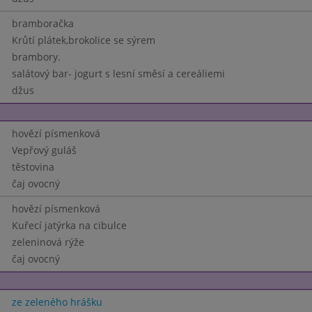
bramboračka
Krůtí plátek,brokolice se sýrem
brambory.
salátový bar- jogurt s lesní směsí a cereáliemi
džus
hovězí písmenková
Vepřový guláš
těstovina
čaj ovocný
hovězí písmenková
Kuřecí jatýrka na cibulce
zeleninová rýže
čaj ovocný
ze zeleného hrášku