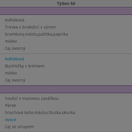
Týden 50
květáková.
Treska s brokolicí s sýrem
brambory,máslo,pažitka,paprika
mléko
čaj ovocný
květáková
Buchtičky s krémem
mléko
čaj ovocný
hovězí s masovou zavářkou
Párek
hrachová kaše,máslo,cibulka,okurka
ovoce
čaj se sirupem