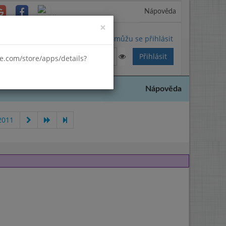
Nápověda
Close
×
Nemůžu se přihlásit
gle.com/store/apps/details?
Nápověda
2011