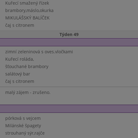
Kuřecí smažený řízek
brambory,máslo,okurka
MIKULÁŠSKÝ BALÍČEK
čaj s citronem
Týden 49
zimní zeleninová s oves.vločkami
Kuřecí roláda,
šťouchané brambory
salátový bar
čaj s citronem
malý zájem - zrušeno.
pórková s vejcem
Milánské špagety
strouhaný sýr,rajče