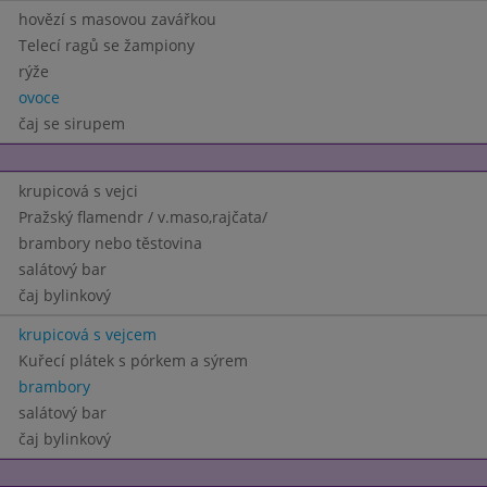
hovězí s masovou zavářkou
Telecí ragů se žampiony
rýže
ovoce
čaj se sirupem
krupicová s vejci
Pražský flamendr / v.maso,rajčata/
brambory nebo těstovina
salátový bar
čaj bylinkový
krupicová s vejcem
Kuřecí plátek s pórkem a sýrem
brambory
salátový bar
čaj bylinkový