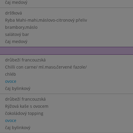
čaj medový
dršťková
Ryba Mahi-mahi,máslovo-citronový přeliv
brambory,máslo
salátový bar
čaj medový
drůbeží francouzská
Chilli con carne/ ml.maso,červené fazole/
chléb
ovoce
čaj bylinkový
drůbeží francouzská
Rýžová kaše s ovocem
čokoládový topping
ovoce
čaj bylinkový