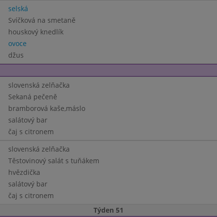
selská
Svíčková na smetaně
houskový knedlík
ovoce
džus
slovenská zelňačka
Sekaná pečeně
bramborová kaše,máslo
salátový bar
čaj s citronem
slovenská zelňačka
Těstovinový salát s tuňákem
hvězdička
salátový bar
čaj s citronem
Týden 51