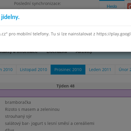
Poslední synchronizace:
Heslo
Středa 29.7.2026 9:58
jídelny.
Omezení objednávek
 Praha 3, K Lučinám 18/2500
a.cz" pro mobilní telefony. Tu si lze nainstalovat z https://play.goo
takty a informace
Docházka
Aktivity
en 2010
Listopad 2010
Prosinec 2010
Leden 2011
Únor 
Týden 48
bramboračka
Rizoto s masem a zeleninou
strouhaný sýr
salátový bar- jogurt s lesní směsí a cereáliemi
džus