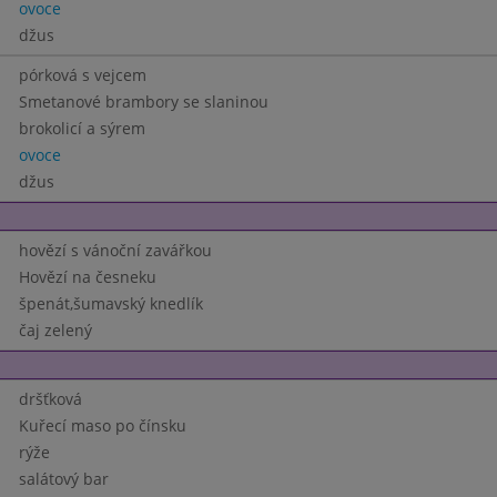
ovoce
džus
pórková s vejcem
Smetanové brambory se slaninou
brokolicí a sýrem
ovoce
džus
hovězí s vánoční zavářkou
Hovězí na česneku
špenát,šumavský knedlík
čaj zelený
dršťková
Kuřecí maso po čínsku
rýže
salátový bar